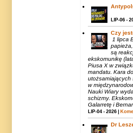
Antypols
LIP-06 - 2
Czy jes
1 lipca 
papieża,
są reakc
ekskomunikę (lat
Piusa X w związk
mandatu. Kara do
utożsamiających 
w międzynarodow
Nauki Wiary wyda
schizmy. Ekskomu
Galarretę i Bernar
LIP-04 - 2026 |
Komen
Dr Lesze