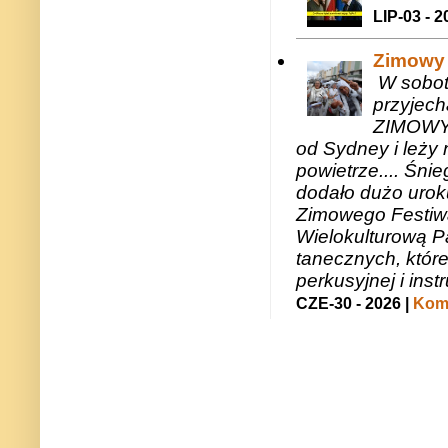
LIP-03 - 2
Zimowy 
W sobotę
przyjech
ZIMOWY 
od Sydney i leży 
powietrze.... Śni
dodało dużo uroku
Zimowego Festiwal
Wielokulturową P
tanecznych, któr
perkusyjnej i in
CZE-30 - 2026 |
Kome