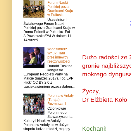
Forum Nauki
Polskiej poza
Granicami Kraju
w Pułtusku
Uczestnicy II
Światowego Forum Nauki
Polskiej poza Granicami Kraju w
Domu Polonii w Pułtusku. Fot.
A.Pawłowska/PAI W dniach 11-
14 wrześ...
Włodzimierz
Wnuk: Tani
Dużo radości ze
prześmiewcy
rzeczywistości
gronie najbliższ
Donald Tusk na
kongresie
mokrego dyngusa
European People's Party na
Malcie (marzec 2017). Fot. EPP
Flickr CC BY 2.0 Z
zaciekawieniem przeczytałem...
Życzy,
Polonia w Antalyi
Dr Elżbieta Koło
(Turcja).
Rozmowa 1
Członkowie
Polonijnego
Stowarzyszenia
Kultury i Nauki w Antalyi -
Polonia w Antalyi to w dużym
Kochani!
stopniu ludzie młodzi, mający