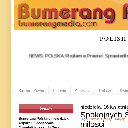
polish
NEWS: POLSKA: Rozłam w Prawie i Sprawiedliwości stał
P
Strona główna
Polonia
Australia
Polska
Świa
niedziela, 16 kwietni
Donacje
Spokojnych Ś
Bumerang Polski istnieje dzięki
Tagi:
Australia
,
Sydney
,
Tradycja
miłości
wsparciu Sponsorów i
Czytelników portalu. Twoja