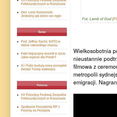
XX Polonijny Festiwal Zespołów
Folklorystycznych w Rzeszowie
Gen. Leon Komornicki:
Jesteśmy jak dzieci we mgle
Fot. Lamb of God (
Fl
Świat
Prof. Jeffrey Sachs: NATO w
stanie cakowitego chaosu
Wielkosobotnia p
Pakt migracyjny wszedł w życie.
nieustannie podtr
Jakie wyjście dla Polski?
filmowa z ceremoni
Xi i Putin budują nowy porządek
świata! Trump wykiwany
metropolii sydnej
emigracji. Nagran
Polonia
XX Polonijny Festiwal Zespołów
Folklorystycznych w Rzeszowie
Spotkanie Prezydenta RP z
Polonią na Florydzie