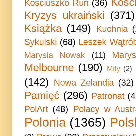
Kości
Kosciuszko Run
(36)
Kryzys ukraiński
(371)
Książka
(149)
Kuchnia
Sykulski
(68)
Leszek Wątrób
Marys
Marysia Nowak
(11)
Melbourne
(190)
Mity
(2)
(142)
Nowa Zelandia
(32)
Pamięć
(296)
Patronat
(4
PolArt
(48)
Polacy w Austra
Polonia
(1365)
Pols