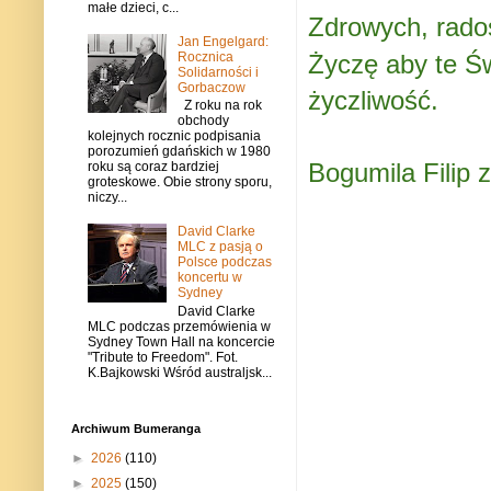
małe dzieci, c...
Zdrowych, rad
Jan Engelgard:
Życzę aby te Ś
Rocznica
Solidarności i
Gorbaczow
życzliwość.
Z roku na rok
obchody
kolejnych rocznic podpisania
porozumień gdańskich w 1980
Bogumila Filip z
roku są coraz bardziej
groteskowe. Obie strony sporu,
niczy...
David Clarke
MLC z pasją o
Polsce podczas
koncertu w
Sydney
David Clarke
MLC podczas przemówienia w
Sydney Town Hall na koncercie
"Tribute to Freedom". Fot.
K.Bajkowski Wśród australjsk...
Archiwum Bumeranga
►
2026
(110)
►
2025
(150)