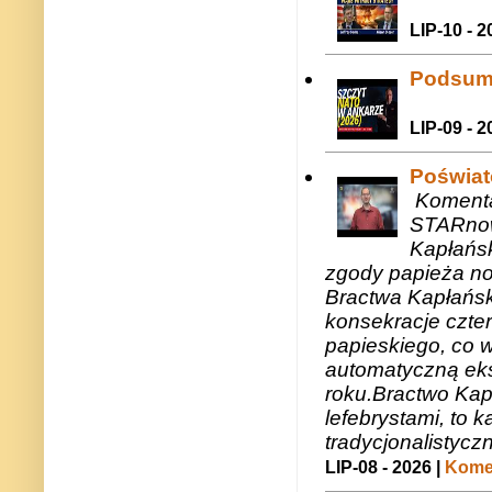
LIP-10 - 2
Podsum
LIP-09 - 2
Poświat
Komenta
STARnow
Kapłańsk
zgody papieża n
Bractwa Kapłańsk
konsekracje czte
papieskiego, co w
automatyczną eks
roku.Bractwo Ka
lefebrystami, to
tradycjonalistycz
LIP-08 - 2026 |
Komen