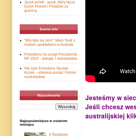
Język polski - język, który łączy.
Dzień Polonii i Polaków za
granicą
Events Info
"Mój tata się żeni". Mam Teatr z
nowym spektaklem w Australii
Prawybory na urząd Prezydenta
RP 2025 - debata 7 kandydatów
Nie żyje Ernestyna Skurjat-
Kozek - unikalna postać Polonii
australijskiej
Jesteśmy w siec
Wyszukiwarka
Jeśli chcesz we
australijskiej kli
Najpopularniejsze w ostatnim
miesiącu
II Światowe