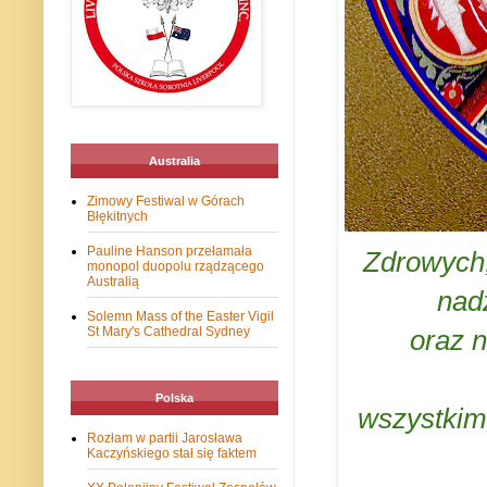
Australia
Zimowy Festiwal w Górach
Błękitnych
Pauline Hanson przełamała
Zdrowych,
monopol duopolu rządzącego
Australią
nadz
Solemn Mass of the Easter Vigil
St Mary's Cathedral Sydney
oraz n
Polska
wszystkim
Rozłam w partii Jarosława
Kaczyńskiego stał się faktem