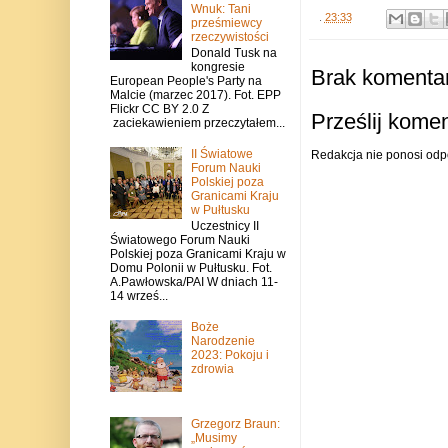
Wnuk: Tani
.
23:33
prześmiewcy
rzeczywistości
Donald Tusk na
kongresie
Brak komentar
European People's Party na
Malcie (marzec 2017). Fot. EPP
Flickr CC BY 2.0 Z
Prześlij kome
zaciekawieniem przeczytałem...
II Światowe
Redakcja nie ponosi odp
Forum Nauki
Polskiej poza
Granicami Kraju
w Pułtusku
Uczestnicy II
Światowego Forum Nauki
Polskiej poza Granicami Kraju w
Domu Polonii w Pułtusku. Fot.
A.Pawłowska/PAI W dniach 11-
14 wrześ...
Boże
Narodzenie
2023: Pokoju i
zdrowia
Grzegorz Braun:
„Musimy