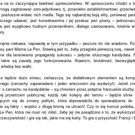
ła na to zaczynające biednieć społeczeństwo. W uproszczeniu chodzi o t
 mogą zagłosować zero-jedynkowo, tj. przeciwko establishmentowi, przeciws
 i posłuszne wobec nich media. Tego się najbardziej boją elity, ponieważ pa
niczego udawać, jest konsekwentna i jej przekaz jest prosty – jednoznac
e jest wyjątkowo trudnym przeciwnikiem, dlatego zastosowano, totalnie wy
ry.
zajnie ciekawa, naprawdę w tym przypadku – jeszcze nic nie wiadomo. Rzą
osy pani Marine Le Pen. Stawką jest to, żeby przegrała pierwszą turę, nawet
nne dla lansowania propagandy sukcesu – jedynie słusznego kandydata.
 takie są zasady jego funkcjonowania. Atawizm, brutalność, bezwzględ
 władzę bez walki.
e będzie dużo stresu, zwłaszcza, że dodatkowym elementem są kompl
cznego (zamachy zapowiadano i jeden wieczorem się wydarzył). Jeżeli zn
y o zamachu na kandydatów – są chronieni przez potężne francuskie służby
j przestrzeni publicznej, każdy taki kolejny akt terroru – będzie silnie
ących się do zmiany polityki, która doprowadziła do sprowadzenia do 
ie są fakty – wojsko z długą bronią na ulicach! Czy to się komuś podoba, c
 Pen, która nie musi nic robić, żeby jej nie posądzono o to, że wykorzyst
rzeczywistość i gra się tak, jakie ma się karty. To gra o przyszłość Francji i 