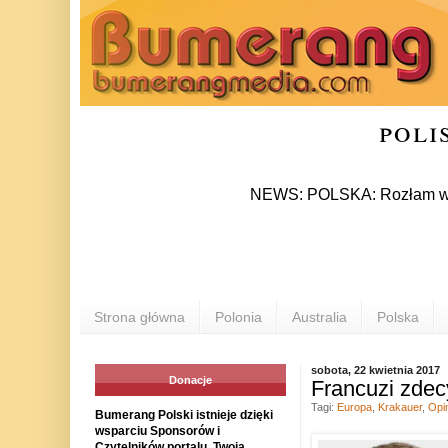
poli
NEWS: POLSKA: Rozłam w Prawie i 
Strona główna
Polonia
Australia
Polska
sobota, 22 kwietnia 2017
Donacje
Francuzi zdec
Tagi:
Europa
,
Krakauer
,
Opi
Bumerang Polski istnieje dzięki
wsparciu Sponsorów i
Czytelników portalu. Twoja