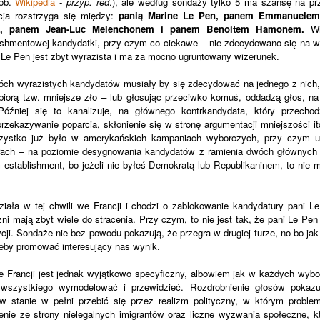
ob.
Wikipedia
-
przyp. red
.), ale według sondaży tylko 5 ma szansę na pr
cja rozstrzyga się między:
panią Marine Le Pen, panem Emmanuele
em, panem Jean-Luc Melenchonem i panem Benoitem Hamonem.
Wid
lishmentowej kandydatki, przy czym co ciekawe – nie zdecydowano się na w
 Le Pen jest zbyt wyrazista i ma za mocno ugruntowany wizerunek.
óch wyrazistych kandydatów musiały by się zdecydować na jednego z nich
biorą tzw. mniejsze zło – lub głosując przeciwko komuś, oddadzą głos, na
Później się to kanalizuje, na głównego kontrkandydata, który przechod
przekazywanie poparcia, skłonienie się w stronę argumentacji mniejszości it
szystko już było w amerykańskich kampaniach wyborczych, przy czym u
ach – na poziomie desygnowania kandydatów z ramienia dwóch głównych p
establishment, bo jeżeli nie byłeś Demokratą lub Republikaninem, to nie 
ała w tej chwili we Francji i chodzi o zablokowanie kandydatury pani 
ni mają zbyt wiele do stracenia. Przy czym, to nie jest tak, że pani Le Pen
cji. Sondaże nie bez powodu pokazują, że przegra w drugiej turze, no bo ja
żeby promować interesujący nas wynik.
 Francji jest jednak wyjątkowo specyficzny, albowiem jak w każdych wybo
wszystkiego wymodelować i przewidzieć. Rozdrobnienie głosów pokaz
t w stanie w pełni przebić się przez realizm polityczny, w którym probl
nie ze strony nielegalnych imigrantów oraz liczne wyzwania społeczne, któ