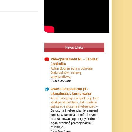
News Links
Videoparlament PL - Janusz
Jaskółka
Adam Bodnar pyta o ochronę
Białorusinów i ustawę
antyhandlową
-
2 godziny temu
www.eGospodarka.pl -
aktualności, kursy walut
AI nie zastępuje kompetencji, lecz
skaluje także błędy. Jak mądrze
wdrażać sztuczną inteligencję?
-
Sztuczna inteligencja nie zamieni
juniora w seniora – może jedynie
przeskalować jego błędy, które
będą brzmieć profesjonalnie i
trudno je...
5 godzin temu