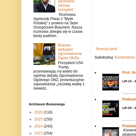
zachować
zdrowy
rozsądek”
Rozmowa
Agnieszki Piwar z "Myśli
Polskiej" z posłem na Sejm
Grzegorzem Braunem. Nasza
rozmowa zbiegła się w czasie,
kiedy padliśm...
Bojowe,
Nowszy post
wirtualne
Zgromadzenie
Subskrybuj:
Komentarze 
Ogóle ONZtu
Prezydent USA
Trump,
przemawiając na wideo do
Prof. J
ogólnej debaty Zgromadzenia
Ogólnego ONZ, prowokacyjnie
LIP-10 - 
zapowiedział „zaciekłą walkę z
niewidz...
Podsum
Archiwum Bumeranga
LIP-09 - 
►
2026
(110)
►
2025
(150)
Poświat
►
2024
(243)
Komenta
►
2023
(254)
ekskomu