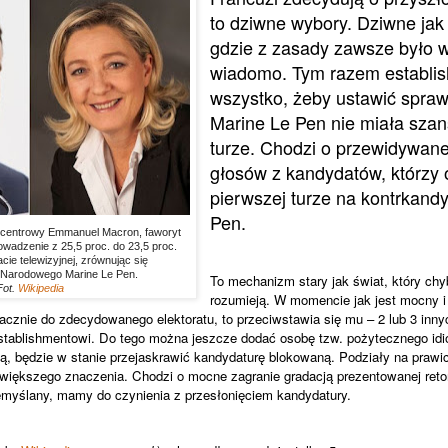
to dziwne wybory. Dziwne jak 
gdzie z zasady zawsze było 
wiadomo. Tym razem establis
wszystko, żeby ustawić spraw
Marine Le Pen nie miała szan
turze. Chodzi o przewidywane
głosów z kandydatów, którzy
pierwszej turze na kontrkand
Pen.
 centrowy Emmanuel Macron, faworyt
wadzenie z 25,5 proc. do 23,5 proc.
ie telewizyjnej, zrównując się
u Narodowego Marine Le Pen.
To mechanizm stary jak świat, który ch
Fot.
Wikipedia
rozumieją. W momencie jak jest mocny i
acznie do zdecydowanego elektoratu, to przeciwstawia się mu – 2 lub 3 inny
stablishmentowi. Do tego można jeszcze dodać osobę tzw. pożytecznego idio
ią, będzie w stanie przejaskrawić kandydaturę blokowaną. Podziały na prawicę
iększego znaczenia. Chodzi o mocne zagranie gradacją prezentowanej retoryk
emyślany, mamy do czynienia z przesłonięciem kandydatury.