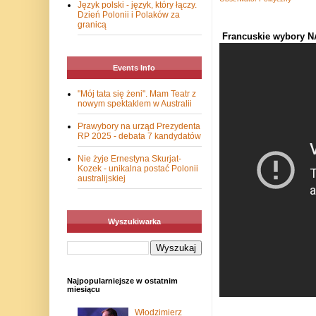
Język polski - język, który łączy.
Dzień Polonii i Polaków za
granicą
Francuskie wybory 
Events Info
"Mój tata się żeni". Mam Teatr z
nowym spektaklem w Australii
Prawybory na urząd Prezydenta
RP 2025 - debata 7 kandydatów
Nie żyje Ernestyna Skurjat-
Kozek - unikalna postać Polonii
australijskiej
Wyszukiwarka
Najpopularniejsze w ostatnim
miesiącu
Włodzimierz