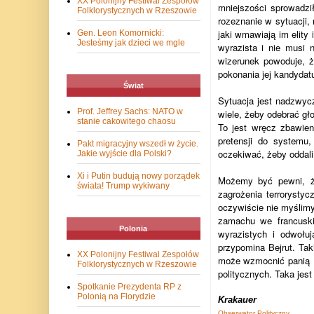
XX Polonijny Festiwal Zespołów
mniejszości sprowadzi
Folklorystycznych w Rzeszowie
rozeznanie w sytuacji,
jaki wmawiają im elity
Gen. Leon Komornicki:
Jesteśmy jak dzieci we mgle
wyrazista i nie musi 
wizerunek powoduje, ż
pokonania jej kandydatu
Świat
Sytuacja jest nadzwyc
Prof. Jeffrey Sachs: NATO w
wiele, żeby odebrać gł
stanie cakowitego chaosu
To jest wręcz zbawie
pretensji do systemu,
Pakt migracyjny wszedł w życie.
oczekiwać, żeby oddali
Jakie wyjście dla Polski?
Xi i Putin budują nowy porządek
Możemy być pewni, ż
świata! Trump wykiwany
zagrożenia terrorysty
oczywiście nie myślim
zamachu we francuskie
Polonia
wyrazistych i odwołuj
przypomina Bejrut. Tak
XX Polonijny Festiwal Zespołów
może wzmocnić panią Le
Folklorystycznych w Rzeszowie
politycznych. Taka jest 
Spotkanie Prezydenta RP z
Polonią na Florydzie
Krakauer
Obserwator Polityczny