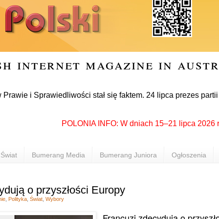
sh internet magazine in aust
Sprawiedliwości stał się faktem. 24 lipca prezes partii Jaro
POLONIA INFO: W dniach 15–21 lipca 2026 roku R
Świat
Bumerang Media
Bumerang Juniora
Ogłoszenia
ydują o przyszłości Europy
nie
,
Polityka
,
Świat
,
Wybory
Francuzi zdecydują o przyszło