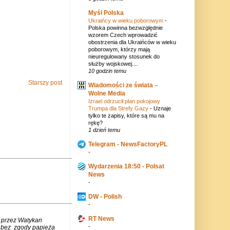
Myśl Polska
Ukraińcy w wieku poborowym
-
Polska powinna bezwzględnie
wzorem Czech wprowadzić
obostrzenia dla Ukraińców w wieku
poborowym, którzy mają
nieuregulowany stosunek do
służby wojskowej....
10 godzin temu
Starszy post
Wiadomości ze świata –
Wolne Media
Izrael odrzucił plan pokojowy
Trumpa dla Strefy Gazy
-
Uznaje
tylko te zapisy, które są mu na
rękę?
1 dzień temu
Telegram - NewsFactoryPL
-
Wydarzenia 18:50 - Polsat
News
-
DW - Polish
-
RT News
 przez Watykan
-
m bez zgody papieża