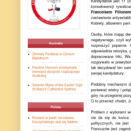
Kandydatów jest 11 (z
konsekwencji rywaliza
Francoisem Fillon
zastawienie antyestab
Kobiety, albowiem pani
Osoby, które mając dw
negatywnego, czyli wy
Australia
rozproszyć poparcie. 
odpowiednia retoryka, 
Zimowy Festiwal w Górach
dopracowane triki. W
Błękitnych
rozgrywało w prawybor
tak decydował ten sam 
Pauline Hanson przełamała
monopol duopolu rządzącego
swojej kandydatury.
Australią
Podobny mechanizm dzi
Solemn Mass of the Easter Vigil
ponieważ wielcy i potęż
St Mary's Cathedral Sydney
góry na przegranej pozy
O to przecież chodzi, 
Polska
Problem z wyborami we
nie da się do końca 
Rozłam w partii Jarosława
Kaczyńskiego stał się faktem
politycznych, nie jes
Francuzów jest zagroże