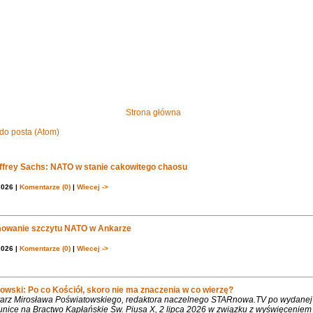
Strona główna
do posta (Atom)
effrey Sachs: NATO w stanie cakowitego chaosu
2026 |
Komentarze (0)
|
Wiecej ->
owanie szczytu NATO w Ankarze
2026 |
Komentarze (0)
|
Wiecej ->
owski: Po co Kościół, skoro nie ma znaczenia w co wierzę?
rz Mirosława Poświatowskiego, redaktora naczelnego STARnowa.TV po wydanej
nice na Bractwo Kapłańskie Św. Piusa X, 2 lipca 2026 w związku z wyświęcenie