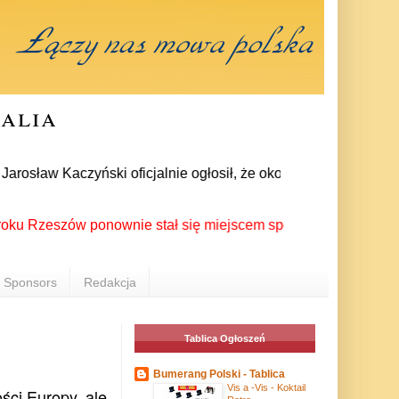
ralia
sław Kaczyński oficjalnie ogłosił, że około 30-kilku posłów z
zeszów ponownie stał się miejscem spotkania Polonii z całego 
Sponsors
Redakcja
Tablica Ogłoszeń
Bumerang Polski - Tablica
Vis a -Vis - Koktail
ści Europy, ale