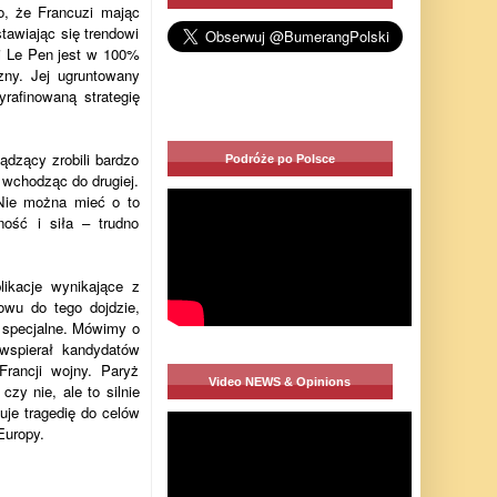
o, że Francuzi mając
tawiając się trendowi
ni Le Pen jest w 100%
zny. Jej ugruntowany
rafinowaną strategię
dzący zrobili bardzo
Podróże po Polsce
 wchodząc do drugiej.
 Nie można mieć o to
ność i siła – trudno
ikacje wynikające z
owu do tego dojdzie,
 specjalne. Mówimy o
 wspierał kandydatów
Francji wojny. Paryż
Video NEWS & Opinions
zy nie, ale to silnie
uje tragedię do celów
Europy.