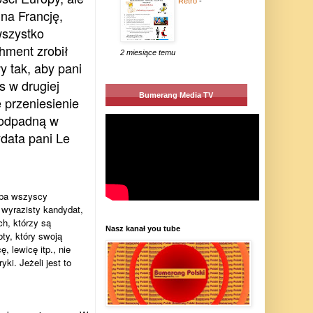
Retro
-
na Francję,
wszystko
hment zrobił
2 miesiące temu
y tak, aby pani
s w drugiej
Bumerang Media TV
 przeniesienie
 odpadną w
ydata pani Le
yba wszyscy
 wyrazisty kandydat,
ch, którzy są
Nasz kanał you tube
ty, który swoją
, lewicę itp., nie
i. Jeżeli jest to