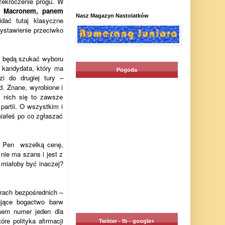
zekroczenie progu. W
m Macronem, panem
Nasz Magazyn Nastolatków
ać tutaj klasyczne
ystawienie przeciwko
, będą szukać wyboru
 kandydata, który ma
Pogoda
zi do drugiej tury –
d. Znane, wyrobione i
 nich się to zawsze
artii. O wszystkim i
miałeś po co zgłaszać
Le Pen wszelką cenę,
 nie ma szans i jest z
k miałoby być inaczej?
rach bezpośrednich –
ujące bogactwo barw
emem numer jeden dla
re polityka afirmacji
Twitter - fb - google+