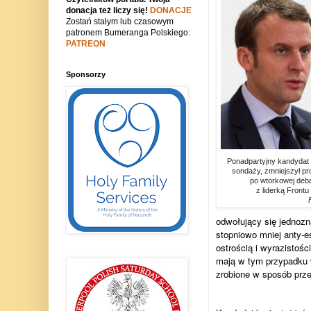
donacja też liczy się!
DONACJE
Zostań stałym lub czasowym
patronem Bumeranga Polskiego:
PATREON
Sponsorzy
Ponadpartyjny kandydat
sondaży, zmniejszył pro
po wtorkowej debac
z liderką Front
odwołujący się jednozn
stopniowo mniej anty-e
ostrością i wyrazistośc
mają w tym przypadku w
zrobione w sposób prz