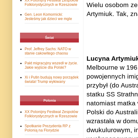
XX Polonijny Festiwal Zespołów
Wielu osobom ze 
Folklorystycznych w Rzeszowie
Artymiuk. Tak, zn
Gen. Leon Komornicki:
Jesteśmy jak dzieci we mgle
Świat
Prof. Jeffrey Sachs: NATO w
stanie cakowitego chaosu
Lucyna Artymiu
Pakt migracyjny wszedł w życie.
Melbourne w 1961
Jakie wyjście dla Polski?
powojennych imig
Xi i Putin budują nowy porządek
świata! Trump wykiwany
przybył (do Austra
statku SS Strath
Polonia
natomiast matka
Polski do Austral
XX Polonijny Festiwal Zespołów
Folklorystycznych w Rzeszowie
wzrastała w dom
Spotkanie Prezydenta RP z
dwukulurowym, i
Polonią na Florydzie