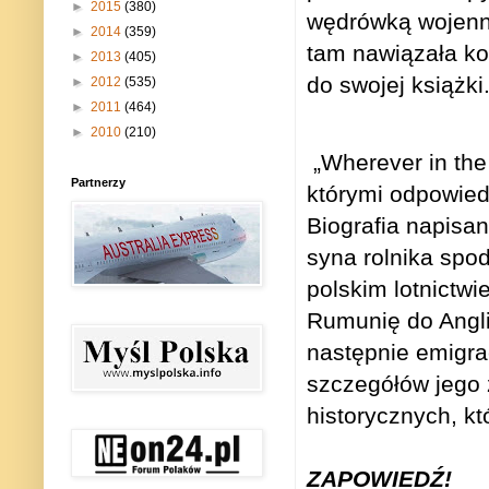
►
2015
(380)
wędrówką wojenną
►
2014
(359)
tam nawiązała kon
►
2013
(405)
do swojej książki
►
2012
(535)
►
2011
(464)
►
2010
(210)
„Wherever in the
Partnerzy
którymi odpowiedz
Biografia napisa
syna rolnika spo
polskim lotnictw
Rumunię do Angli
następnie emigrac
szczegółów jego 
historycznych, kt
ZAPOWIEDŹ!