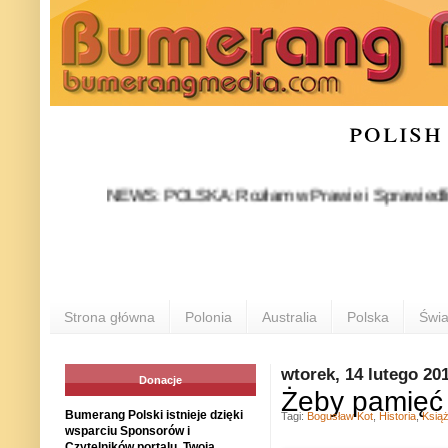
polish
NEWS: POLSKA: Rozłam w Prawie i Sprawiedliwości st
Strona główna
Polonia
Australia
Polska
Świa
wtorek, 14 lutego 20
Donacje
Żeby pamięć o
Bumerang Polski istnieje dzięki
Tagi:
Bogusław Kot
,
Historia
,
Ksią
wsparciu Sponsorów i
Czytelników portalu. Twoja