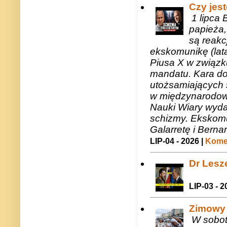
Czy jes
1 lipca 
papieża,
są reakc
ekskomunikę (lat
Piusa X w związk
mandatu. Kara do
utożsamiających 
w międzynarodow
Nauki Wiary wyda
schizmy. Ekskomu
Galarretę i Bernar
LIP-04 - 2026 |
Komen
Dr Lesze
LIP-03 - 2
Zimowy 
W sobotę