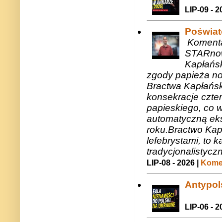
LIP-09 - 2
Poświat
Komenta
STARnow
Kapłańsk
zgody papieża n
Bractwa Kapłańsk
konsekracje czte
papieskiego, co w
automatyczną eks
roku.Bractwo Ka
lefebrystami, to
tradycjonalistycz
LIP-08 - 2026 |
Komen
Antypols
LIP-06 - 2