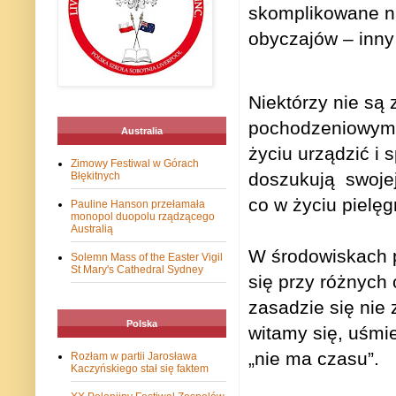
skomplikowane ni
obyczajów – inny
Niektórzy nie są
pochodzeniowymi 
Australia
życiu urządzić i s
Zimowy Festiwal w Górach
doszukują
swoje
Błękitnych
co w życiu pielęg
Pauline Hanson przełamała
monopol duopolu rządzącego
Australią
W środowiskach po
Solemn Mass of the Easter Vigil
St Mary's Cathedral Sydney
się przy różnych
zasadzie się nie 
Polska
witamy się, uśmi
„nie ma czasu”.
Rozłam w partii Jarosława
Kaczyńskiego stał się faktem