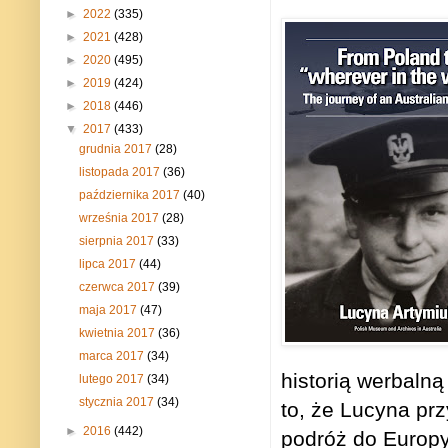
►
2022
(335)
►
2021
(428)
►
2020
(495)
►
2019
(424)
►
2018
(446)
▼
2017
(433)
grudnia 2017
(28)
listopada 2017
(36)
października 2017
(40)
września 2017
(28)
sierpnia 2017
(33)
lipca 2017
(44)
czerwca 2017
(39)
maja 2017
(47)
kwietnia 2017
(36)
marca 2017
(34)
historią werbalną
lutego 2017
(34)
stycznia 2017
(34)
to, że Lucyna prz
►
2016
(442)
podróż do Europy 