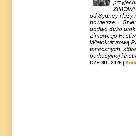
przyjech
ZIMOWY 
od Sydney i leży 
powietrze.... Śni
dodało dużo uroku
Zimowego Festiwal
Wielokulturową P
tanecznych, któr
perkusyjnej i in
CZE-30 - 2026 |
Kome