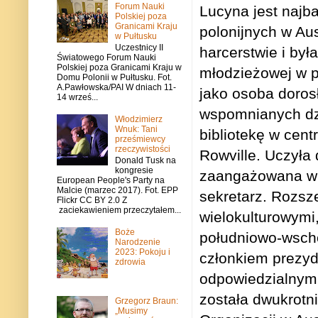
Forum Nauki
Lucyna jest najba
Polskiej poza
Granicami Kraju
polonijnych w Au
w Pułtusku
Uczestnicy II
harcerstwie i była
Światowego Forum Nauki
Polskiej poza Granicami Kraju w
młodzieżowej w p
Domu Polonii w Pułtusku. Fot.
A.Pawłowska/PAI W dniach 11-
jako osoba doros
14 wrześ...
wspomnianych dzie
Włodzimierz
Wnuk: Tani
bibliotekę w cen
prześmiewcy
rzeczywistości
Rowville. Uczyła 
Donald Tusk na
kongresie
zaangażowana w 
European People's Party na
Malcie (marzec 2017). Fot. EPP
sekretarz. Rozsz
Flickr CC BY 2.0 Z
zaciekawieniem przeczytałem...
wielokulturowymi
Boże
południowo-wsch
Narodzenie
2023: Pokoju i
członkiem prezydi
zdrowia
odpowiedzialnym 
została dwukrotn
Grzegorz Braun:
„Musimy