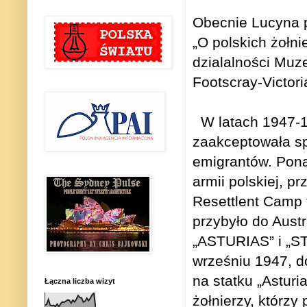
Obecnie Lucyna p
„O polskich żołni
dzialalności Muze
Footscray-Victori
W latach 1947-1
zaakceptowała s
emigrantów. Pona
armii polskiej, p
Resettlent Camp 
przybyło do Austr
„ASTURIAS” i „
wrześniu 1947, d
na statku „Asturi
Łączna liczba wizyt
żołnierzy, którzy