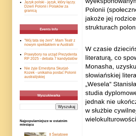
wyeksponowanym
Język polski - język, który łączy.
Dzień Polonii i Polaków za
Polonii (społeczno
granicą
jakoże jej rodzic
strukturach polon
Events Info
"Mój tata się żeni". Mam Teatr z
nowym spektaklem w Australii
W czasie dzieciń
Prawybory na urząd Prezydenta
literaturą, co s
RP 2025 - debata 7 kandydatów
Monasha, uzyskują
Nie żyje Ernestyna Skurjat-
Kozek - unikalna postać Polonii
słowiańskiej lit
australijskiej
„Wesela” Stanisł
studia dyplomowe
Wyszukiwarka
jednak nie ukońc
w służbie cywiln
wielokulturowości
Najpopularniejsze w ostatnim
miesiącu
II Światowe