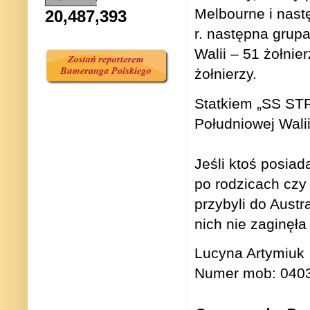
Melbourne i nast
20,487,393
r. następna grupa
Walii – 51 żołnier
żołnierzy.
Statkiem „SS ST
Południowej Walii
Jeśli ktoś posiad
po rodzicach czy
przybyli do Austra
nich nie zaginęła
Lucyna Artymiuk
Numer mob: 0403