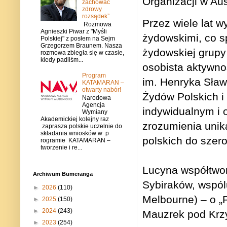
Organizacji w Aust
zachować
zdrowy
rozsądek”
Przez wiele lat 
Rozmowa
Agnieszki Piwar z "Myśli
żydowskimi, co s
Polskiej" z posłem na Sejm
Grzegorzem Braunem. Nasza
żydowskiej grupy 
rozmowa zbiegła się w czasie,
kiedy padliśm...
osobista aktywno
Program
im. Henryka Sław
KATAMARAN –
otwarty nabór!
Żydów Polskich i
Narodowa
Agencja
indywidualnym i 
Wymiany
Akademickiej kolejny raz
zrozumienia unik
zaprasza polskie uczelnie do
składania wniosków w p
polskich do szerok
rogramie KATAMARAN –
tworzenie i re...
Lucyna współtwor
Archiwum Bumeranga
Sybiraków, wspól
►
2026
(110)
Melbourne) – o „
►
2025
(150)
►
2024
(243)
Mauzrek pod Krz
►
2023
(254)