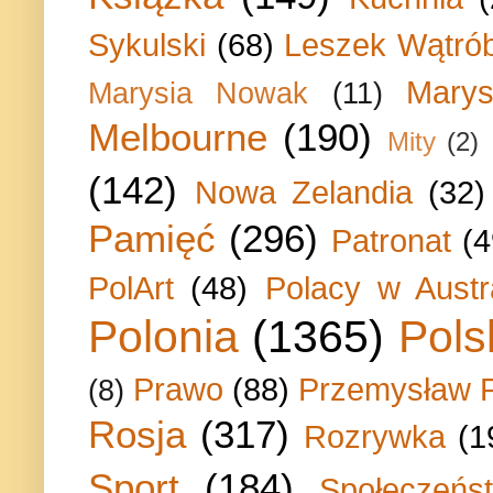
Sykulski
(68)
Leszek Wątrób
Marys
Marysia Nowak
(11)
Melbourne
(190)
Mity
(2)
(142)
Nowa Zelandia
(32)
Pamięć
(296)
Patronat
(4
PolArt
(48)
Polacy w Austra
Polonia
(1365)
Pols
Prawo
(88)
Przemysław P
(8)
Rosja
(317)
Rozrywka
(1
Sport
(184)
Społeczeńs