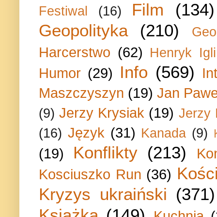
Film
(134)
Festiwal
(16)
Geopolityka
(210)
Geo
Harcerstwo
(62)
Henryk Igli
Info
(569)
Humor
(29)
In
Maszczyszyn
(19)
Jan Paweł
Jerzy Krysiak
(19)
(9)
Jerzy
Język
(31)
(16)
Kanada
(9)
Konflikty
(213)
(19)
Ko
Kości
Kosciuszko Run
(36)
Kryzys ukraiński
(371)
Książka
(149)
Kuchnia