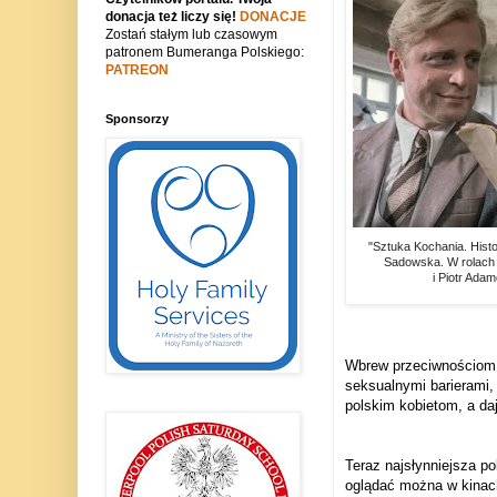
donacja też liczy się!
DONACJE
Zostań stałym lub czasowym
patronem Bumeranga Polskiego:
PATREON
Sponsorzy
"Sztuka Kochania. Histo
Sadowska. W rolach
i Piotr Ada
Wbrew przeciwnościom, 
seksualnymi barierami,
polskim kobietom, a da
Teraz najsłynniejsza po
oglądać można w kinach