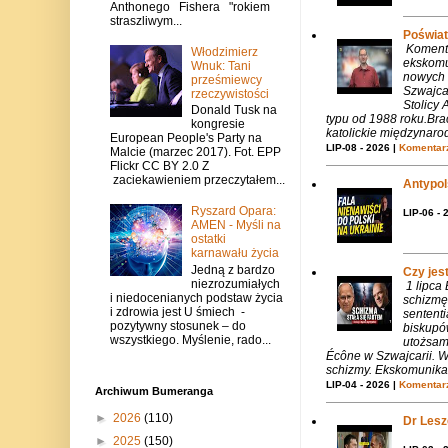
Anthonego Fishera "rokiem
straszliwym...
Poświat
Komenta
Włodzimierz
ekskomu
Wnuk: Tani
nowych 
prześmiewcy
Szwajca
rzeczywistości
Stolicy 
Donald Tusk na
typu od 1988 roku.Bra
kongresie
katolickie międzynaro
European People's Party na
LIP-08 - 2026 |
Komentarz
Malcie (marzec 2017). Fot. EPP
Flickr CC BY 2.0 Z
zaciekawieniem przeczytałem...
Antypols
Ryszard Opara:
LIP-06 - 
AMEN - Myśli na
ostatki
karnawału życia
Jedną z bardzo
Czy jes
niezrozumiałych
1 lipca
i niedocenianych podstaw życia
schizmę
i zdrowia jest U śmiech -
sentent
pozytywny stosunek – do
biskupó
wszystkiego. Myślenie, rado...
utożsam
Écône w Szwajcarii. W
schizmy. Ekskomunika 
LIP-04 - 2026 |
Komentarz
Archiwum Bumeranga
►
2026
(110)
Dr Lesze
►
2025
(150)