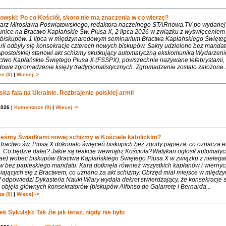
owski: Po co Kościół, skoro nie ma znaczenia w co wierzę?
rz Mirosława Poświatowskiego, redaktora naczelnego STARnowa.TV po wydanej
nice na Bractwo Kapłańskie Św. Piusa X, 2 lipca 2026 w związku z wyświęcenie
biskupów. 1 lipca w międzynarodowym seminarium Bractwa Kapłańskiego Święte
rii odbyły się konsekracje czterech nowych biskupów. Sakry udzielono bez mandat
Apostolskiej stanowi akt schizmy skutkujący automatyczną ekskomuniką.Wydarzeni
ctwo Kapłańskie Świętego Piusa X (FSSPX), powszechnie nazywane lefebrystami, 
dowe zgromadzenie księży tradycjonalistycznych. Zgromadzenie zostało założone..
e (0)
|
Wiecej ->
ka fala na Ukrainie. Rozbrajenie polskiej armii
2026 |
Komentarze (0)
|
Wiecej ->
teśmy Świadkami nowej schizmy w Kościele katolickim?
 Bractwo św. Piusa X dokonało święceń biskupich bez zgody papieża, co oznacza 
. Co będzie dalej? Jakie są reakcje wewnątrz Kościoła?Watykan ogłosił automaty
iae) wobec biskupów Bractwa Kapłańskiego Świętego Piusa X w związku z nielega
w bez papieskiego mandatu. Kara dotknęła również wszystkich kapłanów i wiernyc
iających się z Bractwem, co uznano za akt schizmy. Obrzęd miał miejsce w międ
 odpowiedzi Dykasteria Nauki Wiary wydała dekret stwierdzający, że konsekracje 
objęła głównych konsekratorów (biskupów Alfonso de Galarretę i Bernarda...
e (0)
|
Wiecej ->
k Sykulski: Tak źle jak teraz, nigdy nie było