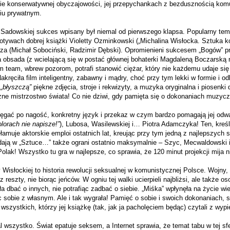
ie konserwatywnej obyczajowości, jej przepychankach z bezdusznością kom
iu prywatnym.
 Sadowskiej sukces wpisany był niemal od pierwszego klapsa. Popularny tema
otywach dobrej książki Violetty Ozminkowski („Michalina Wisłocka. Sztuka ko
cza (Michał Sobociński, Radzimir Dębski). Opromienieni sukcesem „Bogów” pr
 obsada (z wcielającą się w postać głównej bohaterki Magdaleną Boczarską 
eam team, wbrew pozorom, potrafi stanowić ciężar, który nie każdemu udaje si
akręciła film inteligentny, zabawny i mądry, choć przy tym lekki w formie i 
,
„błyszczą”
piękne zdjęcia, stroje i rekwizyty, a muzyka oryginalna i piosenki
zne mistrzostwo świata! Co nie dziwi, gdy pamięta się o dokonaniach muzycz
ięgać po nagość, konkretny język i przekaz w czym bardzo pomagają jej odwa
olorach nie napisze!”
), Lubosa, Wasilewskiej i… Piotra Adamczyka! Ten, kre
zełamuje aktorskie emploi ostatnich lat, kreując przy tym jedną z najlepszych
ądają w „Sztuce…” także ograni ostatnio maksymalnie – Szyc, Mecwaldowski i
lak! Wszystko tu gra w najlepsze, co sprawia, że 120 minut projekcji mija n
y Wisłockiej to historia rewolucji seksualnej w komunistycznej Polsce. Wojny, 
 reszty, nie biorąc jeńców. W ogniu tej walki ucierpieli najbliżsi, ale także o
iła dbać o innych, nie potrafiąc zadbać o siebie. „Miśka” wpłynęła na życie wie
c sobie z własnym. Ale i tak wygrała! Pamięć o sobie i swoich dokonaniach, 
szystkich, którzy jej książkę (tak, jak ja pacholęciem będąc) czytali z wypi
l wszystko. Świat epatuje seksem, a Internet sprawia, że temat tabu w tej sfer