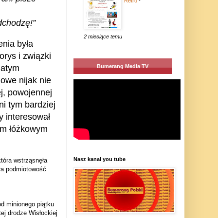
Retro
-
adchodzę!”
2 miesiące temu
enia była
orys i związki
Bumerang Media TV
natym
owe nijak nie
j, powojennej
ni tym bardziej
y interesował
iem łóżkowym
Nasz kanał you tube
tóra wstrząsnęła
ała podmiotowość
 od minionego piątku
ej drodze Wisłockiej