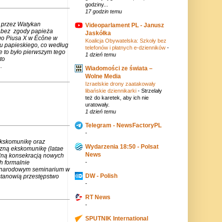
godziny...
17 godzin temu
 przez Watykan
Videoparlament PL - Janusz
m bez zgody papieża
Jaskółka
go Piusa X w Écône w
Koalicja Obywatelska: Szkoły bez
u papieskiego, co według
telefonów i płatnych e-dzienników
-
e to było pierwszym tego
1 dzień temu
to
.
Wiadomości ze świata –
Wolne Media
Izraelskie drony zaatakowały
libańskie dziennikarki
-
Strzelały
też do karetek, aby ich nie
uratowały.
1 dzień temu
Telegram - NewsFactoryPL
-
ekskomunikę oraz
Wydarzenia 18:50 - Polsat
czną ekskomunikę (latae
News
lną konsekracją nowych
h formalnie
-
zynarodowym seminarium w
DW - Polish
stanowią przestępstwo
-
RT News
-
SPUTNIK International