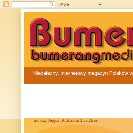
Niezależny, internetowy magazyn Polaków w Au