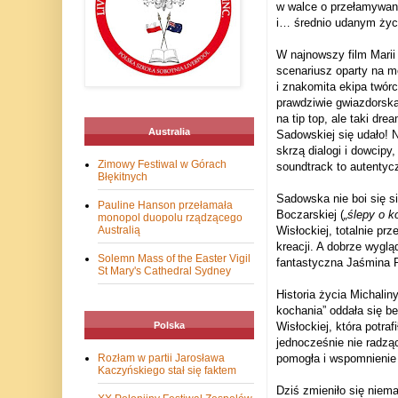
w walce o przełamywan
i… średnio udanym życ
W najnowszy film Marii
scenariusz oparty na m
i znakomita ekipa twór
prawdziwie gwiazdorska
na tip top, ale taki dr
Australia
Sadowskiej się udało! N
skrzą dialogi i dowcipy
Zimowy Festiwal w Górach
soundtrack to autentyc
Błękitnych
Sadowska nie boi się s
Pauline Hanson przełamała
Boczarskiej (
„ślepy o k
monopol duopolu rządzącego
Australią
Wisłockiej, totalnie pr
kreacji. A dobrze wygl
Solemn Mass of the Easter Vigil
fantastyczna Jaśmina Po
St Mary's Cathedral Sydney
Historia życia Michalin
kochania” oddała się bez
Polska
Wisłockiej, która potraf
jednocześnie nie radzą
Rozłam w partii Jarosława
pomogła i wspomnienie w
Kaczyńskiego stał się faktem
Dziś zmieniło się niema