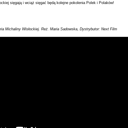
ckiej sięgają i wciąż sięgać będą kolejne pokolenia Polek i Polaków!
ria Michaliny Wisłockiej. Reż. Maria Sadowska, Dystrybutor: Next Film