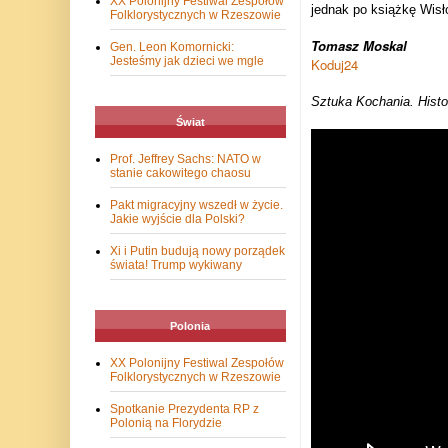
XX Polonijny Festiwal Zespołów
jednak po książkę Wisło
Folklorystycznych w Rzeszowie
Tomasz Moskal
Gen. Leon Komornicki:
Jesteśmy jak dzieci we mgle
Koduj24
Sztuka Kochania. Histo
Świat
Prof. Jeffrey Sachs: NATO w
stanie cakowitego chaosu
Pakt migracyjny wszedł w życie.
Jakie wyjście dla Polski?
Xi i Putin budują nowy porządek
świata! Trump wykiwany
Polonia
XX Polonijny Festiwal Zespołów
Folklorystycznych w Rzeszowie
Spotkanie Prezydenta RP z
Polonią na Florydzie