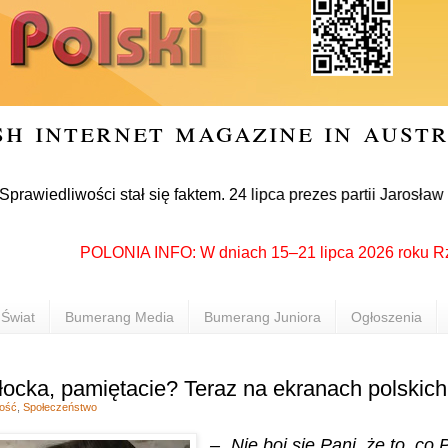
sh internet magazine in aust
iwości stał się faktem. 24 lipca prezes partii Jarosław Kaczy
POLONIA INFO: W dniach 15–21 lipca 2026 roku Rzeszów 
Świat
Bumerang Media
Bumerang Juniora
Ogłoszenia
łocka, pamiętacie? Teraz na ekranach polskich
ość
,
Społeczeństwo
– „Nie boi się Pani, że to, co 