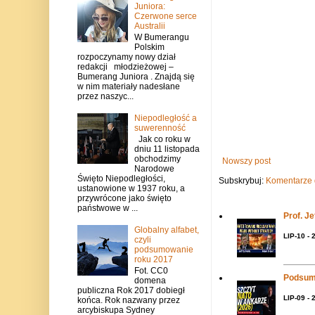
Juniora:
Czerwone serce
Australii
W Bumerangu
Polskim
rozpoczynamy nowy dział
redakcji młodzieżowej –
Bumerang Juniora . Znajdą się
w nim materiały nadesłane
przez naszyc...
Niepodległość a
suwerenność
Jak co roku w
dniu 11 listopada
obchodzimy
Nowszy post
Narodowe
Święto Niepodległości,
Subskrybuj:
Komentarze 
ustanowione w 1937 roku, a
przywrócone jako święto
państwowe w ...
Prof. J
Globalny alfabet,
LIP-10 - 
czyli
podsumowanie
roku 2017
Fot. CC0
Podsum
domena
publiczna Rok 2017 dobiegł
LIP-09 - 
końca. Rok nazwany przez
arcybiskupa Sydney