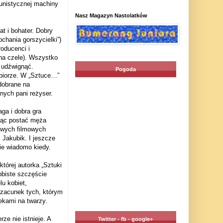
unistycznej machiny
Nasz Magazyn Nastolatków
t i bohater. Dobry
chania gorszycielki”)
oducenci i
na czele). Wszystko
ę udźwignąć.
Pogoda
odbiorze. W „Sztuce…”
 dobrane na
nych pani reżyser.
ga i dobra gra
śląc postać męża
 swych filmowych
 Jakubik. I jeszcze
ie wiadomo kiedy.
której autorka „Sztuki
sobiste szczęście
lu kobiet,
szacunek tych, którym
ekami na twarzy.
ze nie istnieje. A
Twitter - fb - google+