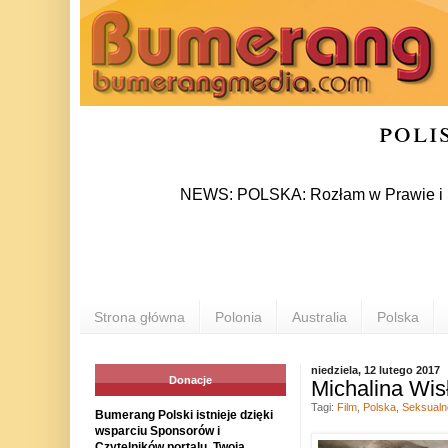
poli
NEWS: POLSKA: Rozłam w Prawie i Sprawiedl
Strona główna
Polonia
Australia
Polska
niedziela, 12 lutego 2017
Donacje
Michalina Wis
Tagi:
Film
,
Polska
,
Seksualn
Bumerang Polski istnieje dzięki
wsparciu Sponsorów i
Czytelników portalu. Twoja