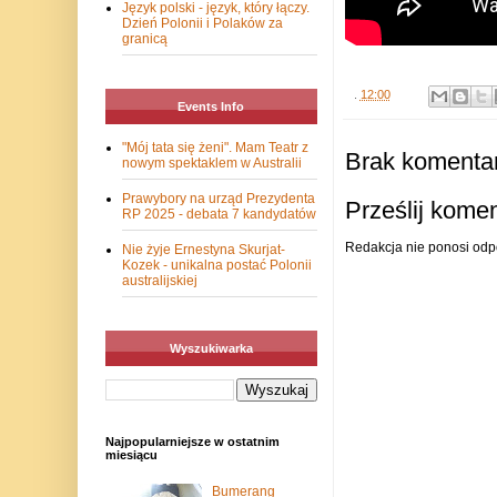
Język polski - język, który łączy.
Dzień Polonii i Polaków za
granicą
.
12:00
Events Info
"Mój tata się żeni". Mam Teatr z
Brak komentar
nowym spektaklem w Australii
Prawybory na urząd Prezydenta
Prześlij kome
RP 2025 - debata 7 kandydatów
Redakcja nie ponosi odp
Nie żyje Ernestyna Skurjat-
Kozek - unikalna postać Polonii
australijskiej
Wyszukiwarka
Najpopularniejsze w ostatnim
miesiącu
Bumerang