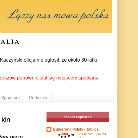
ralia
ński oficjalnie ogłosił, że około 30-kilku posłów zrezygnował
ponownie stał się miejscem spotkania Polonii z całego świata
Sponsors
Redakcja
Tablica Ogłoszeń
 kin
Bumerang Polski - Tablica
Vis a -Vis - Koktail
Pani pisze