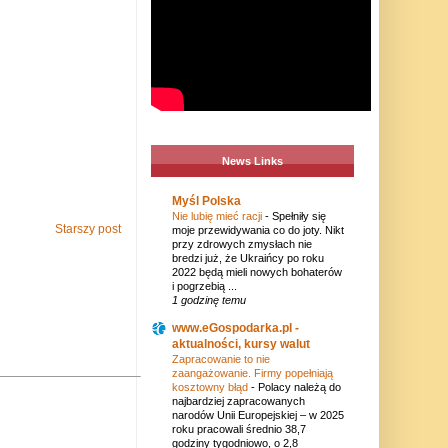
News Links
Myśl Polska
Nie lubię mieć racji
-
Spełniły się
Starszy post
moje przewidywania co do joty. Nikt
przy zdrowych zmysłach nie
bredzi już, że Ukraińcy po roku
2022 będą mieli nowych bohaterów
i pogrzebią ...
1 godzinę temu
www.eGospodarka.pl -
aktualności, kursy walut
Zapracowanie to nie
zaangażowanie. Firmy popełniają
kosztowny błąd
-
Polacy należą do
najbardziej zapracowanych
narodów Unii Europejskiej – w 2025
roku pracowali średnio 38,7
godziny tygodniowo, o 2,8