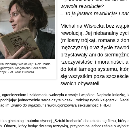
wywoła rewolucję?
– To ja jestem rewolucja! I n
Michalina Wisłocka bez wątpi
rewolucją. Jej niebanalny życi
(miłosny trójkąt, romans z żo
mężczyzną) oraz życie zawod
przystawały ani do siermiężne
rzeczywistości i moralności, a
ria Michaliny Wisłockiej". Reż. Maria
 gólwnych: Magdalena Boczarska
do totalitarnego systemu, któr
mczyk.
Fot. kadr z trailera
się wszystkim poza szczęśc
swoich obywateli.
ograniczeniom i zakłamaniu walczyła o swoje i wspólne. Napisała książkę, k
 podbijając jednocześnie serca czytelniczek i rodzimy rynek księgarski. Nad
jąc im
„prawo do orgazmu”
zrewolucjonizowała seksualność PRL-u!
lska ginekolog i autorka słynnej „Sztuki kochania” doczekała się filmu, który
. Obrazu, który będąc świetną rozrywką, przypomina jednocześnie o wyboist