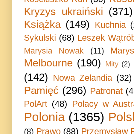
Kryzys ukraiński
(371)
Książka
(149)
Kuchnia
Sykulski
(68)
Leszek Wątrób
Marys
Marysia Nowak
(11)
Melbourne
(190)
Mity
(2)
(142)
Nowa Zelandia
(32)
Pamięć
(296)
Patronat
(4
PolArt
(48)
Polacy w Austra
Polonia
(1365)
Pols
Prawo
(88)
Przemysław P
(8)