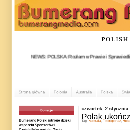
polish
NEWS: POLSKA: Rozłam w Prawie i Sprawiedliwości stał
P
Strona główna
Polonia
Australia
Polska
Świa
czwartek, 2 stycznia
Donacje
Polak ukończ
Bumerang Polski istnieje dzięki
Tagi:
Australia
,
Fotoreportaż
,
Hoba
wsparciu Sponsorów i
Czytelników portalu. Twoja