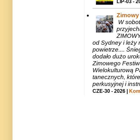
LIP-03 - 2
Zimowy 
W sobotę
przyjech
ZIMOWY 
od Sydney i leży 
powietrze.... Śni
dodało dużo uroku
Zimowego Festiwal
Wielokulturową P
tanecznych, któr
perkusyjnej i in
CZE-30 - 2026 |
Kome