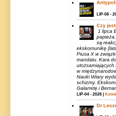
Antypols
LIP-06 - 2
Czy jes
1 lipca 
papieża,
są reakc
ekskomunikę (lat
Piusa X w związk
mandatu. Kara do
utożsamiających 
w międzynarodow
Nauki Wiary wyda
schizmy. Ekskomu
Galarretę i Bernar
LIP-04 - 2026 |
Komen
Dr Lesze