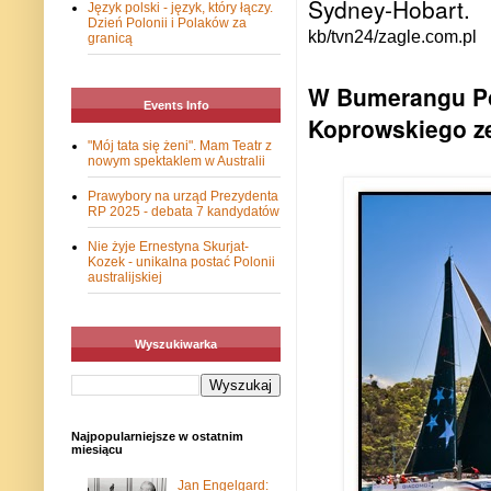
Sydney-Hobart.
Język polski - język, który łączy.
Dzień Polonii i Polaków za
kb/tvn24/zagle.com.pl
granicą
W Bumerangu Po
Events Info
Koprowskiego ze
"Mój tata się żeni". Mam Teatr z
nowym spektaklem w Australii
Prawybory na urząd Prezydenta
RP 2025 - debata 7 kandydatów
Nie żyje Ernestyna Skurjat-
Kozek - unikalna postać Polonii
australijskiej
Wyszukiwarka
Najpopularniejsze w ostatnim
miesiącu
Jan Engelgard: