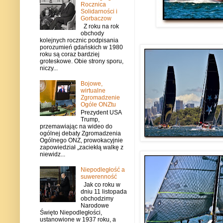
Rocznica
Solidarności i
Gorbaczow
Z roku na rok
obchody
kolejnych rocznic podpisania
porozumień gdańskich w 1980
roku są coraz bardziej
groteskowe. Obie strony sporu,
niczy...
Bojowe,
wirtualne
Zgromadzenie
Ogóle ONZtu
Prezydent USA
Trump,
przemawiając na wideo do
ogólnej debaty Zgromadzenia
Ogólnego ONZ, prowokacyjnie
zapowiedział „zaciekłą walkę z
niewidz...
Niepodległość a
suwerenność
Jak co roku w
dniu 11 listopada
obchodzimy
Narodowe
Święto Niepodległości,
ustanowione w 1937 roku, a