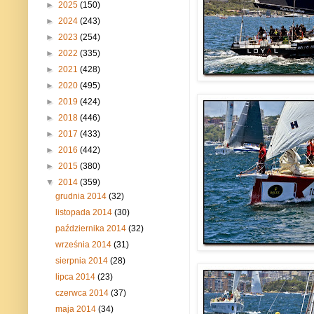
►
2025
(150)
►
2024
(243)
►
2023
(254)
►
2022
(335)
►
2021
(428)
►
2020
(495)
►
2019
(424)
►
2018
(446)
►
2017
(433)
►
2016
(442)
►
2015
(380)
▼
2014
(359)
grudnia 2014
(32)
listopada 2014
(30)
października 2014
(32)
września 2014
(31)
sierpnia 2014
(28)
lipca 2014
(23)
czerwca 2014
(37)
maja 2014
(34)