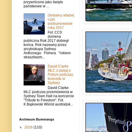
przywrócone jako święto
państwowe w ...
Globalny alfabet,
czyli
podsumowanie
roku 2017
Fot. CC0
domena
publiczna Rok 2017 dobiegł
końca. Rok nazwany przez
arcybiskupa Sydney
Anthonego Fishera "rokiem
straszliwym...
David Clarke
MLC z pasją o
Polsce podczas
koncertu w
Sydney
David Clarke
MLC podczas przemówienia w
Sydney Town Hall na koncercie
"Tribute to Freedom". Fot.
K.Bajkowski Wśród australjsk...
Archiwum Bumeranga
►
2026
(110)