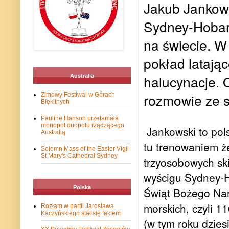
Jakub Jankowsk
Sydney-Hobart,
na świecie. W 
pokład latające
halucynacje. 
Australia
rozmowie ze s
Zimowy Festiwal w Górach
Błękitnych
Pauline Hanson przełamała
monopol duopolu rządzącego
Jankowski to pols
Australią
tu trenowaniem że
Solemn Mass of the Easter Vigil
St Mary's Cathedral Sydney
trzyosobowych sk
wyścigu Sydney-Ho
Polska
Świąt Bożego Nar
morskich, czyli 1
Rozłam w partii Jarosława
Kaczyńskiego stał się faktem
(w tym roku dzies