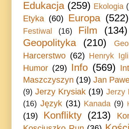
Edukacja
(259)
Ekologia
Europa
(522)
Etyka
(60)
Film
(134)
Festiwal
(16)
Geopolityka
(210)
Geo
Harcerstwo
(62)
Henryk Igli
Info
(569)
Humor
(29)
In
Maszczyszyn
(19)
Jan Paweł
Jerzy Krysiak
(19)
(9)
Jerzy
Język
(31)
(16)
Kanada
(9)
Konflikty
(213)
(19)
Ko
Kości
Kosciuszko Run
(36)