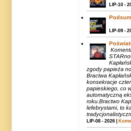
LIP-10 - 2
Podsum
LIP-09 - 2
Poświat
Komenta
STARnow
Kapłańsk
zgody papieża n
Bractwa Kapłańsk
konsekracje czte
papieskiego, co w
automatyczną eks
roku.Bractwo Ka
lefebrystami, to
tradycjonalistycz
LIP-08 - 2026 |
Komen