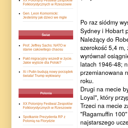
XX Polonijny Festiwal Zespołów
Folklorystycznych w Rzeszowie
Gen. Leon Komornicki:
Jesteśmy jak dzieci we mgle
Po raz siódmy wyś
Sydney i Hobart p
Świat
Należący do Robe
szerokość 5,4 m,
Prof. Jeffrey Sachs: NATO w
stanie cakowitego chaosu
wyrównał osiągni
Pakt migracyjny wszedł w życie.
latach 1946-48; n
Jakie wyjście dla Polski?
przemianowana na
Xi i Putin budują nowy porządek
świata! Trump wykiwany
roku.
Drugi na mecie by
Polonia
Loyal", który przy
Trzeci na mecie 
XX Polonijny Festiwal Zespołów
Folklorystycznych w Rzeszowie
"Ragamuffin 100"
Spotkanie Prezydenta RP z
najstarszego ucze
Polonią na Florydzie