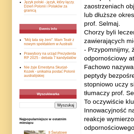
Język polski - język, który łączy.
zaostrzeniach ob
Dzień Polonii i Polaków za
granicą
lub dłuższe okres
prof. Selmaj.
Events Info
Chorzy byli lecz
zawierających mi
"Mój tata się żeni". Mam Teatr z
nowym spektaklem w Australii
- Przypomnijmy, 
Prawybory na urząd Prezydenta
odpornościowy ata
RP 2025 - debata 7 kandydatów
Fachowo nazywa s
Nie żyje Ernestyna Skurjat-
Kozek - unikalna postać Polonii
peptydy bezpośre
australijskiej
stopniowo uczy si
tłumaczy prof. Se
Wyszukiwarka
To oczywiście klu
Innowacyjność na
reakcje wymierzo
Najpopularniejsze w ostatnim
miesiącu
odpornościowego 
II Światowe