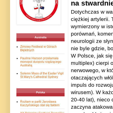
na stwardni
Dotychczas w wa
ciężkiej artylerii
wymierzony w ist
porównań, koment
Australia
neurologii ze sły
Zimowy Festiwal w Górach
nie byle gdzie, 
Błękitnych
W Polsce, jak się
Pauline Hanson przełamała
monopol duopolu rządzącego
multiplex) cierpi
Australią
nerwowego, w któ
Solemn Mass of the Easter Vigil
otaczających włó
St Mary's Cathedral Sydney
impuls do rozwoj
wirusem). W każd
Polska
20-40 lat), nieco
Rozłam w partii Jarosława
Kaczyńskiego stał się faktem
zaczyna atakować