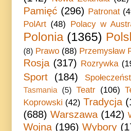
Pamięć
(296)
Patronat
(4
PolArt
(48)
Polacy w Austra
Polonia
(1365)
Pols
Prawo
(88)
Przemysław P
(8)
Rosja
(317)
Rozrywka
(1
Sport
(184)
Społeczeńs
Teatr
(106)
T
Tasmania
(5)
Tradycja
(
Koprowski
(42)
(688)
Warszawa
(142)
Wojna
(196)
Wybory
(1