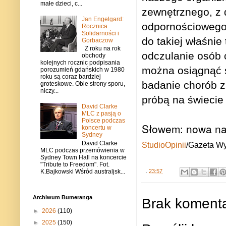
małe dzieci, c...
zewnętrznego, z 
Jan Engelgard:
odpornościowego.
Rocznica
Solidarności i
do takiej właśni
Gorbaczow
Z roku na rok
odczulanie osób c
obchody
kolejnych rocznic podpisania
można osiągnąć s
porozumień gdańskich w 1980
roku są coraz bardziej
badanie chorób z 
groteskowe. Obie strony sporu,
niczy...
próbą na świecie
David Clarke
MLC z pasją o
Polsce podczas
Słowem: nowa na
koncertu w
Sydney
David Clarke
StudioOpinii
/Gazeta W
MLC podczas przemówienia w
Sydney Town Hall na koncercie
"Tribute to Freedom". Fot.
K.Bajkowski Wśród australjsk...
.
23:57
Archiwum Bumeranga
Brak komenta
►
2026
(110)
►
2025
(150)