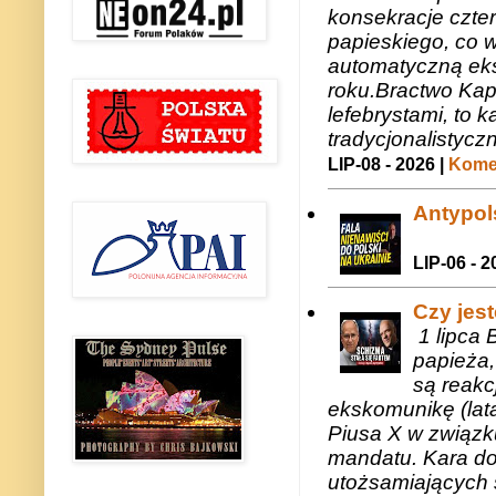
konsekracje czte
papieskiego, co w
automatyczną eks
roku.Bractwo Ka
lefebrystami, to
tradycjonalistycz
LIP-08 - 2026 |
Komen
Antypols
LIP-06 - 2
Czy jes
1 lipca 
papieża,
są reakc
ekskomunikę (lat
Piusa X w związk
mandatu. Kara do
utożsamiających 