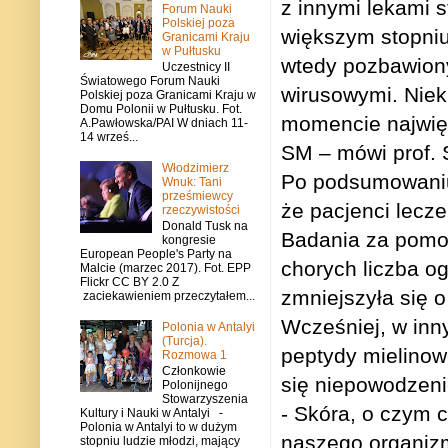
z innymi lekami 
Forum Nauki
Polskiej poza
większym stopniu
Granicami Kraju
w Pułtusku
wtedy pozbawiony
Uczestnicy II
Światowego Forum Nauki
wirusowymi. Nieki
Polskiej poza Granicami Kraju w
Domu Polonii w Pułtusku. Fot.
momencie najwię
A.Pawłowska/PAI W dniach 11-
14 wrześ...
SM – mówi prof. 
Włodzimierz
Po podsumowaniu
Wnuk: Tani
prześmiewcy
że pacjenci lecze
rzeczywistości
Donald Tusk na
Badania za pomo
kongresie
European People's Party na
chorych liczba o
Malcie (marzec 2017). Fot. EPP
Flickr CC BY 2.0 Z
zmniejszyła się o
zaciekawieniem przeczytałem...
Wcześniej, w in
Polonia w Antalyi
(Turcja).
peptydy mielinow
Rozmowa 1
Członkowie
się niepowodzen
Polonijnego
Stowarzyszenia
- Skóra, o czym c
Kultury i Nauki w Antalyi -
Polonia w Antalyi to w dużym
naszego organizm
stopniu ludzie młodzi, mający