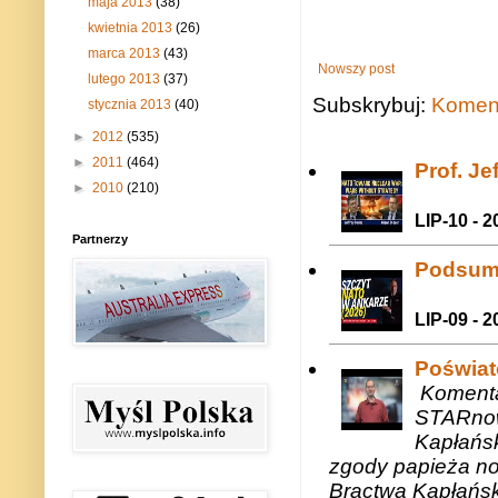
maja 2013
(38)
kwietnia 2013
(26)
marca 2013
(43)
Nowszy post
lutego 2013
(37)
Subskrybuj:
Koment
stycznia 2013
(40)
►
2012
(535)
►
2011
(464)
Prof. J
►
2010
(210)
LIP-10 - 2
Partnerzy
Podsum
LIP-09 - 2
Poświat
Komenta
STARnow
Kapłańsk
zgody papieża n
Bractwa Kapłańsk