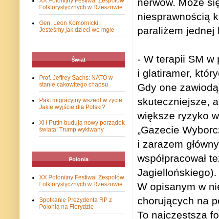
nerwów. Może się
XX Polonijny Festiwal Zespołów
Folklorystycznych w Rzeszowie
niesprawnością k
Gen. Leon Komornicki:
paraliżem jednej 
Jesteśmy jak dzieci we mgle
- W terapii SM w 
Świat
i glatiramer, któ
Prof. Jeffrey Sachs: NATO w
stanie cakowitego chaosu
Gdy one zawiodą, 
skuteczniejsze, 
Pakt migracyjny wszedł w życie.
Jakie wyjście dla Polski?
większe ryzyko 
Xi i Putin budują nowy porządek
„Gazecie Wyborcz
świata! Trump wykiwany
i zarazem główny
współpracował te
Polonia
Jagiellońskiego).
XX Polonijny Festiwal Zespołów
Folklorystycznych w Rzeszowie
W opisanym w nie
chorujących na p
Spotkanie Prezydenta RP z
Polonią na Florydzie
To najczęstsza 