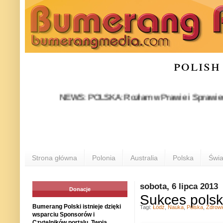
polish
NEWS: POLSKA: Rozłam w Prawie i Sprawiedliwości s
Strona główna
Polonia
Australia
Polska
Świa
sobota, 6 lipca 2013
Donacje
Sukces polsk
Bumerang Polski istnieje dzięki
Tagi:
Łódź
,
Nauka
,
Polska
,
Zdrowi
wsparciu Sponsorów i
Czytelników portalu. Twoja