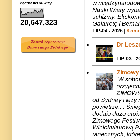
w międzynarodow
Łączna liczba wizyt
Nauki Wiary wyda
schizmy. Ekskomu
20,647,323
Galarretę i Bernar
LIP-04 - 2026 |
Komen
Dr Lesze
LIP-03 - 2
Zimowy 
W sobotę
przyjech
ZIMOWY 
od Sydney i leży 
powietrze.... Śni
dodało dużo uroku
Zimowego Festiwal
Wielokulturową P
tanecznych, któr