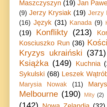
Maszczyszyn
(19)
Jan Paweł
Jerzy Krysiak
(19)
(9)
Jerzy
Język
(31)
(16)
Kanada
(9)
Konflikty
(213)
(19)
Ko
Kości
Kosciuszko Run
(36)
Kryzys ukraiński
(371)
Książka
(149)
Kuchnia
Sykulski
(68)
Leszek Wątrób
Marys
Marysia Nowak
(11)
Melbourne
(190)
Mity
(2)
(142)
Nowa Zelandia
(32)