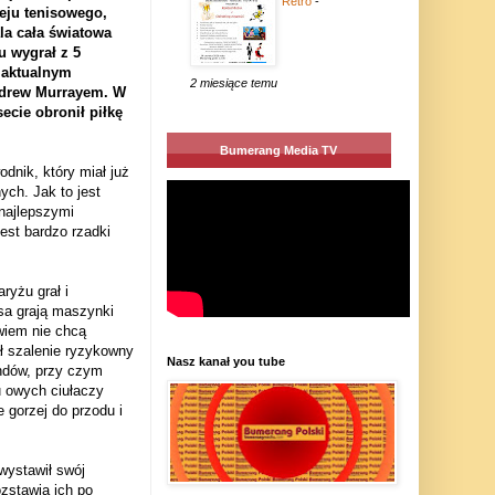
Retro
-
ieju tenisowego,
la cała światowa
u wygrał z 5
z aktualnym
2 miesiące temu
ndrew Murrayem. W
ecie obronił piłkę
Bumerang Media TV
dnik, który miał już
ych. Jak to jest
 najlepszymi
jest bardzo rzadki
yżu grał i
isa grają maszynki
owiem nie chcą
ał szalenie ryzykowny
Nasz kanał you tube
endów, przy czym
u owych ciułaczy
 gorzej do przodu i
wystawił swój
ozstawia ich po