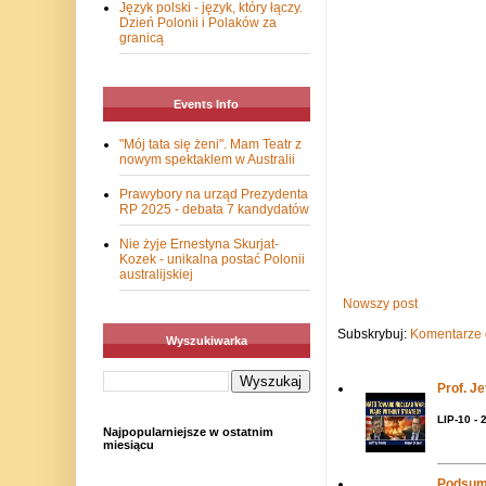
Język polski - język, który łączy.
Dzień Polonii i Polaków za
granicą
Events Info
"Mój tata się żeni". Mam Teatr z
nowym spektaklem w Australii
Prawybory na urząd Prezydenta
RP 2025 - debata 7 kandydatów
Nie żyje Ernestyna Skurjat-
Kozek - unikalna postać Polonii
australijskiej
Nowszy post
Subskrybuj:
Komentarze 
Wyszukiwarka
Prof. J
LIP-10 - 
Najpopularniejsze w ostatnim
miesiącu
Podsum