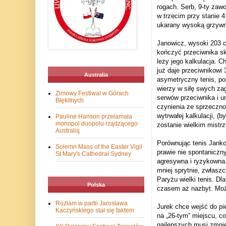
rogach. Serb, 9-ty zawo
w trzecim przy stanie 4
ukarany wysoką grzywn
Janowicz, wysoki 203 c
kończyć przeciwnika skr
leży jego kalkulacja. 
już daje przeciwnikowi
Australia
asymetryczny tenis, po
wierzy w siłę swych za
Zimowy Festiwal w Górach
serwów przeciwnika i un
Błękitnych
czynienia ze sprzeczno
wytrwałej kalkulacji, (
Pauline Hanson przełamała
monopol duopolu rządzącego
zostanie wielkim mistr
Australią
Porównując tenis Jankow
Solemn Mass of the Easter Vigil
prawie nie spontaniczny
St Mary's Cathedral Sydney
agresywna i ryzykowna.
mniej sprytnie, zwłaszc
Paryżu wielki tenis. D
Polska
czasem aż nazbyt. Może
Rozłam w partii Jarosława
Jurek chce wejść do pie
Kaczyńskiego stał się faktem
na „26-tym” miejscu, c
najlepszych musi zmnie