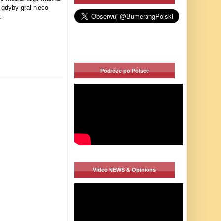
 gdyby grał nieco
.
Podróże po Polsce
Video NEWS & Opinions