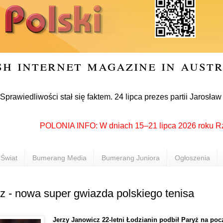
sh internet magazine in aust
iwości stał się faktem. 24 lipca prezes partii Jarosław Kaczy
POLONIA INFO: W dniach 15–21 lipca 2026 roku Rzeszów 
Świat
Bumerang Media
Bumerang Juniora
Ogłoszenia
z - nowa super gwiazda polskiego tenisa
Jerzy Janowicz 22-letni Łodzianin podbił Paryż na poc