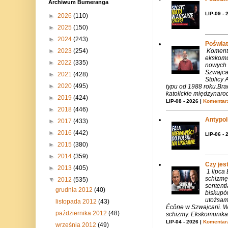
Archiwum Bumeranga
LIP-09 - 
►
2026
(110)
►
2025
(150)
►
2024
(243)
Poświat
Komenta
►
2023
(254)
ekskomu
►
2022
(335)
nowych 
Szwajca
►
2021
(428)
Stolicy 
►
2020
(495)
typu od 1988 roku.Bra
katolickie międzynaro
►
2019
(424)
LIP-08 - 2026 |
Komentarz
►
2018
(446)
Antypols
►
2017
(433)
►
2016
(442)
LIP-06 - 
►
2015
(380)
►
2014
(359)
Czy jes
►
2013
(405)
1 lipca
schizmę
▼
2012
(535)
sentent
grudnia 2012
(40)
biskupó
utożsam
listopada 2012
(43)
Écône w Szwajcarii. W
października 2012
(48)
schizmy. Ekskomunika 
LIP-04 - 2026 |
Komentarz
września 2012
(49)