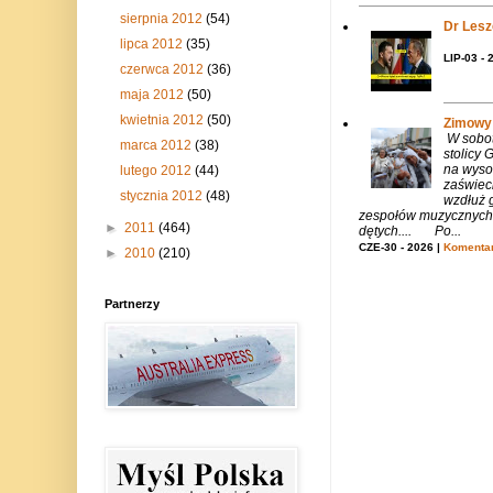
sierpnia 2012
(54)
Dr Lesze
lipca 2012
(35)
LIP-03 - 
czerwca 2012
(36)
maja 2012
(50)
kwietnia 2012
(50)
Zimowy 
W sobotę
marca 2012
(38)
stolicy
na wysok
lutego 2012
(44)
zaświeci
stycznia 2012
(48)
wzdłuż g
zespołów muzycznych i
►
2011
(464)
dętych.... Po...
CZE-30 - 2026 |
Komentar
►
2010
(210)
Partnerzy