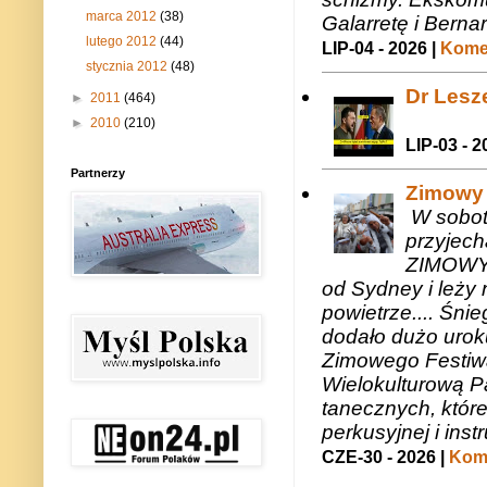
marca 2012
(38)
Galarretę i Bernar
lutego 2012
(44)
LIP-04 - 2026 |
Komen
stycznia 2012
(48)
Dr Lesze
►
2011
(464)
►
2010
(210)
LIP-03 - 2
Partnerzy
Zimowy 
W sobotę
przyjech
ZIMOWY 
od Sydney i leży 
powietrze.... Śni
dodało dużo uroku
Zimowego Festiwal
Wielokulturową P
tanecznych, któr
perkusyjnej i in
CZE-30 - 2026 |
Kome