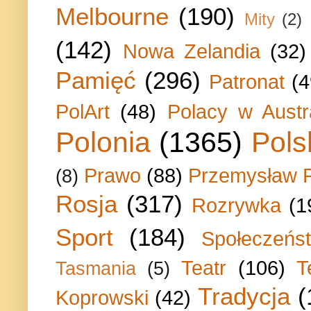
Melbourne
(190)
Mity
(2)
(142)
Nowa Zelandia
(32)
Pamięć
(296)
Patronat
(4
PolArt
(48)
Polacy w Austra
Polonia
(1365)
Pols
Prawo
(88)
Przemysław P
(8)
Rosja
(317)
Rozrywka
(1
Sport
(184)
Społeczeńs
Teatr
(106)
T
Tasmania
(5)
Tradycja
(
Koprowski
(42)