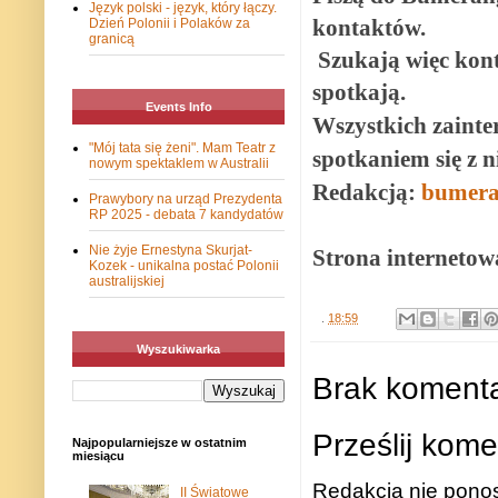
Język polski - język, który łączy.
kontaktów.
Dzień Polonii i Polaków za
granicą
Szukają więc kont
spotkają.
Events Info
Wszystkich zainte
"Mój tata się żeni". Mam Teatr z
spotkaniem się z 
nowym spektaklem w Australii
Redakcją:
bumera
Prawybory na urząd Prezydenta
RP 2025 - debata 7 kandydatów
Nie żyje Ernestyna Skurjat-
Strona interneto
Kozek - unikalna postać Polonii
australijskiej
.
18:59
Wyszukiwarka
Brak komenta
Prześlij kome
Najpopularniejsze w ostatnim
miesiącu
Redakcja nie ponos
II Światowe