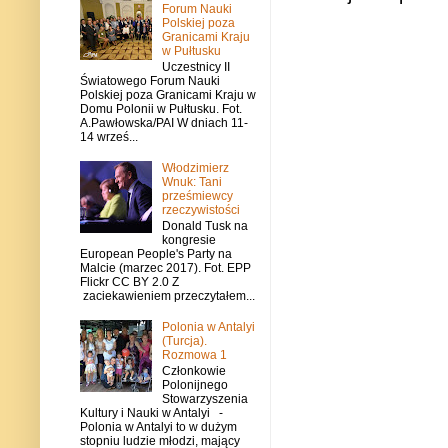
Forum Nauki
Polskiej poza
Granicami Kraju
w Pułtusku
Uczestnicy II
Światowego Forum Nauki
Polskiej poza Granicami Kraju w
Domu Polonii w Pułtusku. Fot.
A.Pawłowska/PAI W dniach 11-
14 wrześ...
Włodzimierz
Wnuk: Tani
prześmiewcy
rzeczywistości
Donald Tusk na
kongresie
European People's Party na
Malcie (marzec 2017). Fot. EPP
Flickr CC BY 2.0 Z
zaciekawieniem przeczytałem...
Polonia w Antalyi
(Turcja).
Rozmowa 1
Członkowie
Polonijnego
Stowarzyszenia
Kultury i Nauki w Antalyi -
Polonia w Antalyi to w dużym
stopniu ludzie młodzi, mający