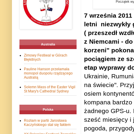
Początek wy
7 września 2011
letni
niezwykły 
( przeszedł wzd
z Niemcami - do
Australia
korzeni" pokona
Zimowy Festiwal w Górach
pociągiem ze s
Błękitnych
etap wyprawy do
Pauline Hanson przełamała
monopol duopolu rządzącego
Ukrainie, Rumunia
Australią
na świecie". Przy
Solemn Mass of the Easter Vigil
St Mary's Cathedral Sydney
osiem kontynent
kompana bardzo 
żadnego GPS-u. P
Polska
sześć miesięcy i
Rozłam w partii Jarosława
Kaczyńskiego stał się faktem
pogoda, przygody