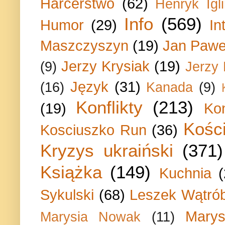
Harcerstwo
(62)
Henryk Igli
Info
(569)
Humor
(29)
In
Maszczyszyn
(19)
Jan Paweł
Jerzy Krysiak
(19)
(9)
Jerzy
Język
(31)
(16)
Kanada
(9)
Konflikty
(213)
(19)
Ko
Kości
Kosciuszko Run
(36)
Kryzys ukraiński
(371)
Książka
(149)
Kuchnia
Sykulski
(68)
Leszek Wątrób
Marys
Marysia Nowak
(11)