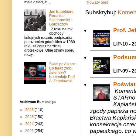
małe dzieci, c...
Nowszy post
Subskrybuj:
Koment
Jan Engelgard:
Rocznica
Solidarności i
Gorbaczow
Prof. J
Z roku na rok
obchody
kolejnych rocznic podpisania
porozumień gdańskich w 1980
LIP-10 - 2
roku są coraz bardziej
groteskowe. Obie strony sporu,
niczy...
Podsum
Świat po Alasce:
Co teraz zrobi
LIP-09 - 2
Żełensky?
Komentuje Prof.
A. Zapałowski
Poświat
Komenta
STARnow
Archiwum Bumeranga
Kapłańsk
►
2026
(110)
zgody papieża n
Bractwa Kapłańsk
►
2025
(150)
konsekracje czte
►
2024
(243)
papieskiego, co w
►
2023
(254)