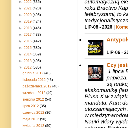
automatyczną eks
►
2022
(335)
roku.Bractwo Ka
►
2021
(428)
lefebrystami, to
►
2020
(495)
tradycjonalistycz
►
2019
(424)
LIP-08 - 2026 |
Komen
►
2018
(446)
►
2017
(433)
Antypols
►
2016
(442)
►
2015
(380)
LIP-06 - 2
►
2014
(359)
►
2013
(405)
Czy jes
▼
2012
(535)
1 lipca 
grudnia 2012
(40)
papieża,
listopada 2012
(43)
są reakc
października 2012
(48)
ekskomunikę (lat
września 2012
(49)
Piusa X w związk
sierpnia 2012
(54)
mandatu. Kara do
lipca 2012
(35)
utożsamiających 
czerwca 2012
(36)
w międzynarodow
maja 2012
(50)
Nauki Wiary wyda
kwietnia 2012
(50)
schizmy. Ekskomu