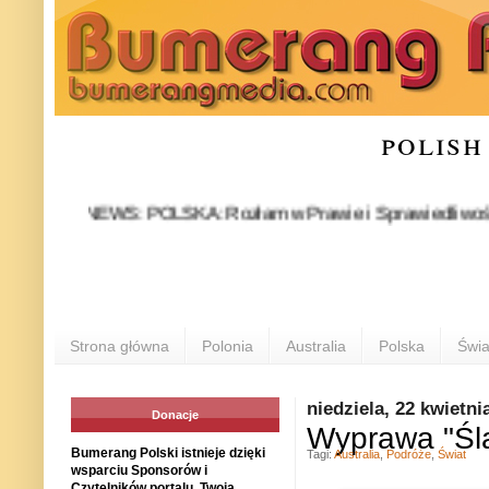
polish
NEWS: POLSKA: Rozłam w Prawie i Sprawiedliwości stał si
POL
Strona główna
Polonia
Australia
Polska
Świa
niedziela, 22 kwietni
Donacje
Wyprawa "Ślad
Bumerang Polski istnieje dzięki
Tagi:
Australia
,
Podróże
,
Świat
wsparciu Sponsorów i
Czytelników portalu. Twoja