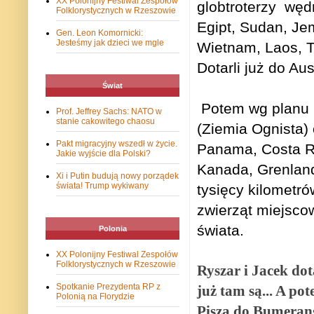
XX Polonijny Festiwal Zespołów
globtroterzy wędr
Folklorystycznych w Rzeszowie
Egipt, Sudan, Jem
Gen. Leon Komornicki:
Jesteśmy jak dzieci we mgle
Wietnam, Laos, T
Dotarli już do Aust
Świat
Potem wg planu N
Prof. Jeffrey Sachs: NATO w
stanie cakowitego chaosu
(Ziemia Ognista)
Pakt migracyjny wszedł w życie.
Panama, Costa R
Jakie wyjście dla Polski?
Kanada, Grenlandi
Xi i Putin budują nowy porządek
świata! Trump wykiwany
tysięcy kilometró
zwierząt miejsco
świata.
Polonia
XX Polonijny Festiwal Zespołów
Folklorystycznych w Rzeszowie
Ryszar i Jacek dot
Spotkanie Prezydenta RP z
już tam są... A po
Polonią na Florydzie
Piszą do Bumeranga