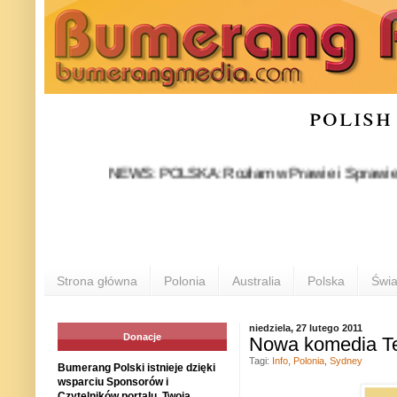
polish
NEWS: POLSKA: Rozłam w Prawie i Sprawiedliwości s
Strona główna
Polonia
Australia
Polska
Świa
niedziela, 27 lutego 2011
Donacje
Nowa komedia Te
Tagi:
Info
,
Polonia
,
Sydney
Bumerang Polski istnieje dzięki
wsparciu Sponsorów i
Czytelników portalu. Twoja