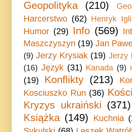
Geopolityka
(210)
Geo
Harcerstwo
(62)
Henryk Igli
Info
(569)
Humor
(29)
In
Maszczyszyn
(19)
Jan Paweł
Jerzy Krysiak
(19)
(9)
Jerzy
Język
(31)
(16)
Kanada
(9)
Konflikty
(213)
(19)
Ko
Kości
Kosciuszko Run
(36)
Kryzys ukraiński
(371)
Książka
(149)
Kuchnia
Sykulski
(68)
Leszek Wątrób