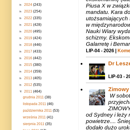
Piusa X w związk
►
2024
(243)
mandatu. Kara do
►
2023
(254)
utożsamiających 
►
2022
(335)
w międzynarodow
►
2021
(428)
Nauki Wiary wyda
►
2020
(495)
schizmy. Ekskomu
►
2019
(424)
Galarretę i Bernar
►
2018
(446)
LIP-04 - 2026 |
Komen
►
2017
(433)
►
2016
(442)
Dr Lesze
►
2015
(380)
►
2014
(359)
LIP-03 - 2
►
2013
(405)
►
2012
(535)
Zimowy 
▼
2011
(464)
W sobotę
grudnia 2011
(38)
przyjech
listopada 2011
(46)
ZIMOWY 
października 2011
(53)
od Sydney i leży 
września 2011
(41)
powietrze.... Śni
sierpnia 2011
(35)
dodało dużo uroku