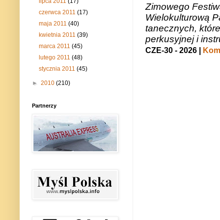
lipca 2011
(17)
Zimowego Festiwal
czerwca 2011
(17)
Wielokulturową P
maja 2011
(40)
tanecznych, któr
kwietnia 2011
(39)
perkusyjnej i in
marca 2011
(45)
CZE-30 - 2026 |
Kome
lutego 2011
(48)
stycznia 2011
(45)
►
2010
(210)
Partnerzy