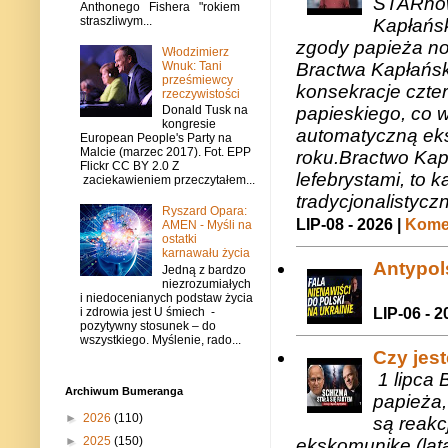
STARnow
Anthonego Fishera "rokiem
straszliwym...
Kapłańsk
zgody papieża n
Włodzimierz
Bractwa Kapłańsk
Wnuk: Tani
prześmiewcy
konsekracje czte
rzeczywistości
papieskiego, co w
Donald Tusk na
kongresie
automatyczną eks
European People's Party na
Malcie (marzec 2017). Fot. EPP
roku.Bractwo Ka
Flickr CC BY 2.0 Z
lefebrystami, to
zaciekawieniem przeczytałem...
tradycjonalistycz
Ryszard Opara:
LIP-08 - 2026 |
Komen
AMEN - Myśli na
ostatki
karnawału życia
Antypols
Jedną z bardzo
niezrozumiałych
i niedocenianych podstaw życia
i zdrowia jest U śmiech -
LIP-06 - 2
pozytywny stosunek – do
wszystkiego. Myślenie, rado...
Czy jes
1 lipca 
Archiwum Bumeranga
papieża,
►
2026
(110)
są reakc
►
2025
(150)
ekskomunikę (lat