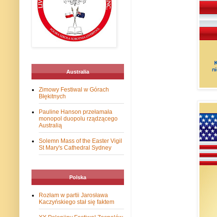
Australia
Zimowy Festiwal w Górach
Błękitnych
Pauline Hanson przełamała
monopol duopolu rządzącego
Australią
Solemn Mass of the Easter Vigil
St Mary's Cathedral Sydney
Polska
Rozłam w partii Jarosława
Kaczyńskiego stał się faktem