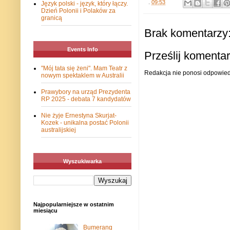
.
09:53
Język polski - język, który łączy.
Dzień Polonii i Polaków za
granicą
Brak komentarzy
Events Info
Prześlij komenta
"Mój tata się żeni". Mam Teatr z
Redakcja nie ponosi odpowiedz
nowym spektaklem w Australii
Prawybory na urząd Prezydenta
RP 2025 - debata 7 kandydatów
Nie żyje Ernestyna Skurjat-
Kozek - unikalna postać Polonii
australijskiej
Wyszukiwarka
Najpopularniejsze w ostatnim
miesiącu
Bumerang