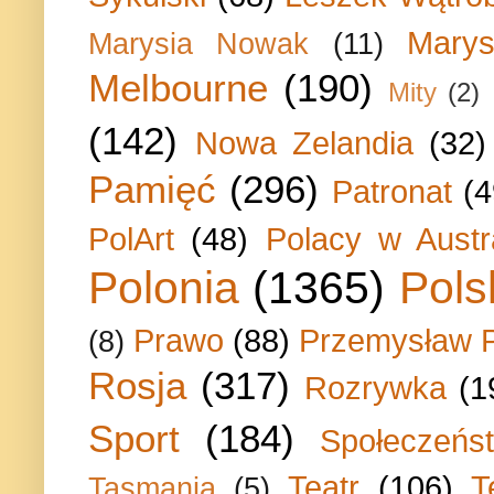
Marys
Marysia Nowak
(11)
Melbourne
(190)
Mity
(2)
(142)
Nowa Zelandia
(32)
Pamięć
(296)
Patronat
(4
PolArt
(48)
Polacy w Austra
Polonia
(1365)
Pols
Prawo
(88)
Przemysław P
(8)
Rosja
(317)
Rozrywka
(1
Sport
(184)
Społeczeńs
Teatr
(106)
T
Tasmania
(5)