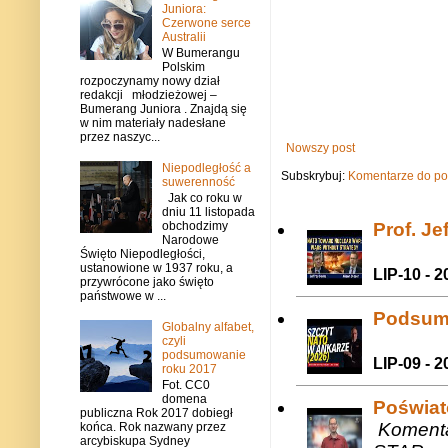
Juniora:
Czerwone serce
Australii
W Bumerangu
Polskim
rozpoczynamy nowy dział
redakcji młodzieżowej –
Bumerang Juniora . Znajdą się
w nim materiały nadesłane
przez naszyc...
Nowszy post
Niepodległość a
Subskrybuj:
Komentarze do po
suwerenność
Jak co roku w
dniu 11 listopada
Prof. J
obchodzimy
Narodowe
Święto Niepodległości,
ustanowione w 1937 roku, a
LIP-10 - 2
przywrócone jako święto
państwowe w ...
Podsum
Globalny alfabet,
czyli
podsumowanie
LIP-09 - 2
roku 2017
Fot. CC0
domena
Poświat
publiczna Rok 2017 dobiegł
Komenta
końca. Rok nazwany przez
arcybiskupa Sydney