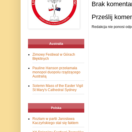
Brak komentar
Prześlij kome
Redakcja nie ponosi odp
Australia
Zimowy Festiwal w Górach
Błękitnych
Pauline Hanson przełamała
monopol duopolu rządzącego
Australią
Solemn Mass of the Easter Vigil
St Mary's Cathedral Sydney
Polska
Rozłam w partii Jarosława
Kaczyńskiego stał się faktem