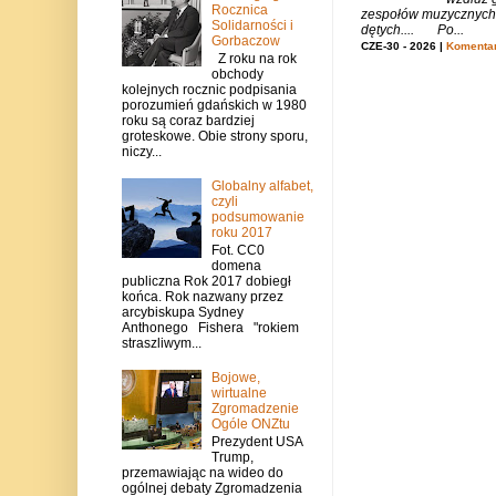
Rocznica
zespołów muzycznych i
Solidarności i
dętych.... Po...
Gorbaczow
CZE-30 - 2026 |
Komentar
Z roku na rok
obchody
kolejnych rocznic podpisania
porozumień gdańskich w 1980
roku są coraz bardziej
groteskowe. Obie strony sporu,
niczy...
Globalny alfabet,
czyli
podsumowanie
roku 2017
Fot. CC0
domena
publiczna Rok 2017 dobiegł
końca. Rok nazwany przez
arcybiskupa Sydney
Anthonego Fishera "rokiem
straszliwym...
Bojowe,
wirtualne
Zgromadzenie
Ogóle ONZtu
Prezydent USA
Trump,
przemawiając na wideo do
ogólnej debaty Zgromadzenia