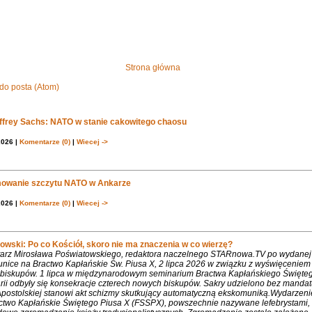
Strona główna
do posta (Atom)
effrey Sachs: NATO w stanie cakowitego chaosu
2026 |
Komentarze (0)
|
Wiecej ->
owanie szczytu NATO w Ankarze
2026 |
Komentarze (0)
|
Wiecej ->
owski: Po co Kościół, skoro nie ma znaczenia w co wierzę?
rz Mirosława Poświatowskiego, redaktora naczelnego STARnowa.TV po wydanej
nice na Bractwo Kapłańskie Św. Piusa X, 2 lipca 2026 w związku z wyświęcenie
biskupów. 1 lipca w międzynarodowym seminarium Bractwa Kapłańskiego Święte
rii odbyły się konsekracje czterech nowych biskupów. Sakry udzielono bez mandat
Apostolskiej stanowi akt schizmy skutkujący automatyczną ekskomuniką.Wydarzeni
ctwo Kapłańskie Świętego Piusa X (FSSPX), powszechnie nazywane lefebrystami, 