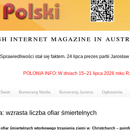
sh internet magazine in aust
iwości stał się faktem. 24 lipca prezes partii Jarosław Kaczy
POLONIA INFO: W dniach 15–21 lipca 2026 roku Rzeszów
Świat
Bumerang Media
Bumerang Juniora
Ogłoszenia
 wzrasta liczba ofiar śmiertelnych
 ofiar śmiertelnych wtorkowego trzęsienia ziemi w
Christchurch – poin