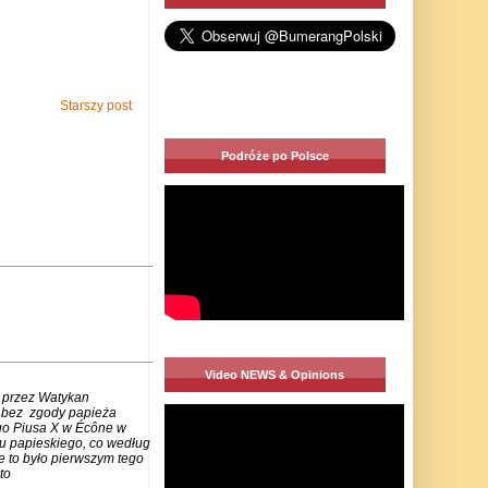
Starszy post
Podróże po Polsce
Video NEWS & Opinions
 przez Watykan
m bez zgody papieża
go Piusa X w Écône w
u papieskiego, co według
e to było pierwszym tego
to