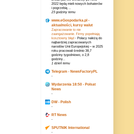
2022 będą mieli nowych bohaterów
i pogrzebią ...
23 godziny temu
www.eGospodarka.pl -
aktualności, kursy walut
Zapracowanie to nie
zaangażowanie. Firmy popełniają
kosztowny błąd
-
Polacy należą do
najbardziej zapracowanych
narodów Unii Europejskiej – w 2025
roku pracowali średnio 38,7
godziny tygodniowo, o 2,8
godziny...
1 dzień temu
Telegram - NewsFactoryPL
-
Wydarzenia 18:50 - Polsat
News
-
DW - Polish
-
RT News
-
SPUTNIK International
-