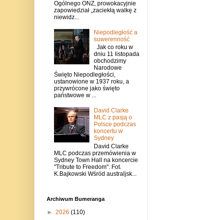
Ogólnego ONZ, prowokacyjnie
zapowiedział „zaciekłą walkę z
niewidz...
Niepodległość a
suwerenność
Jak co roku w
dniu 11 listopada
obchodzimy
Narodowe
Święto Niepodległości,
ustanowione w 1937 roku, a
przywrócone jako święto
państwowe w ...
David Clarke
MLC z pasją o
Polsce podczas
koncertu w
Sydney
David Clarke
MLC podczas przemówienia w
Sydney Town Hall na koncercie
"Tribute to Freedom". Fot.
K.Bajkowski Wśród australjsk...
Archiwum Bumeranga
►
2026
(110)