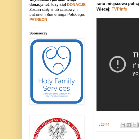
rano miejscowa policj
donacja też liczy się!
DONACJE
Wiecej:
TVPInfo
Zostań stałym lub czasowym
patronem Bumeranga Polskiego:
PATREON
Sponsorzy
.
23:44