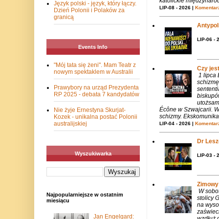
katolickie międzynaro
Język polski - język, który łączy.
LIP-08 - 2026 |
Komentarz
Dzień Polonii i Polaków za
granicą
Antypols
LIP-06 - 
Events Info
"Mój tata się żeni". Mam Teatr z
Czy jes
nowym spektaklem w Australii
1 lipca
schizmę
Prawybory na urząd Prezydenta
sentent
RP 2025 - debata 7 kandydatów
biskupó
utożsam
Écône w Szwajcarii. W
Nie żyje Ernestyna Skurjat-
schizmy. Ekskomunika 
Kozek - unikalna postać Polonii
australijskiej
LIP-04 - 2026 |
Komentarz
Dr Lesze
Wyszukiwarka
LIP-03 - 
Zimowy 
W sobotę
Najpopularniejsze w ostatnim
stolicy
miesiącu
na wysok
zaświeci
Jan Engelgard:
wzdłuż g