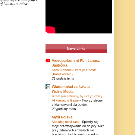
j i instrumentów
News Links
Videoparlament PL - Janusz
Jaskółka
Karol Nawrocki żartuje z hasła
„Karol Wielki”
-
21 godzin temu
Wiadomości ze świata –
Wolne Media
Izrael płaci miliony, by uczyć czaty
AI kłamać o Gazie
-
Tworzy strony
z kłamstwami dla botów.
22 godziny temu
Myśl Polska
Nie lubię mieć racji
-
Spełniły się
moje przewidywania co do joty. Nikt
przy zdrowych zmysłach nie
bredzi już, że Ukraińcy po roku