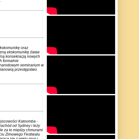
.
ekskomunikę oraz
czną ekskomunikę (latae
lną konsekracją nowych
h formalnie
zynarodowym seminarium w
stanowią przestępstwo
iejscowości Katoomba -
zachód od Sydney i leży
ale za to między chmurami
rciu Zimowego Festiwalu
jącą się z wielu grup i