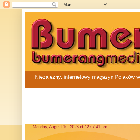
Niezależny, internetowy magazyn Polaków w Au