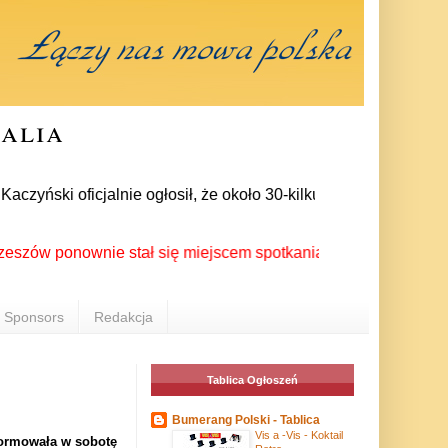
ralia
ński oficjalnie ogłosił, że około 30-kilku posłów zrezygnowa
 ponownie stał się miejscem spotkania Polonii z całego świata
Sponsors
Redakcja
Tablica Ogłoszeń
Bumerang Polski - Tablica
Vis a -Vis - Koktail
formowała w sobotę