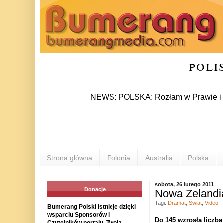
poli
NEWS: POLSKA: Rozłam w Prawie i Sprawiedl
Strona główna
Polonia
Australia
Polska
sobota, 26 lutego 2011
Donacje
Nowa Zelandia:
Tagi:
Dramat
,
Świat
,
Video
Bumerang Polski istnieje dzięki
wsparciu Sponsorów i
Do 145 wzrosła liczba
Czytelników portalu. Twoja