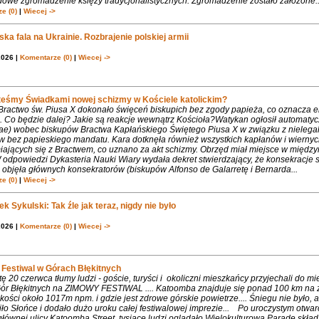
dowe zgromadzenie księży tradycjonalistycznych. Zgromadzenie zostało założone..
e (0)
|
Wiecej ->
ka fala na Ukrainie. Rozbrajenie polskiej armii
2026 |
Komentarze (0)
|
Wiecej ->
teśmy Świadkami nowej schizmy w Kościele katolickim?
 Bractwo św. Piusa X dokonało święceń biskupich bez zgody papieża, co oznacza 
. Co będzie dalej? Jakie są reakcje wewnątrz Kościoła?Watykan ogłosił automaty
iae) wobec biskupów Bractwa Kapłańskiego Świętego Piusa X w związku z nielega
w bez papieskiego mandatu. Kara dotknęła również wszystkich kapłanów i wiernyc
iających się z Bractwem, co uznano za akt schizmy. Obrzęd miał miejsce w międ
 odpowiedzi Dykasteria Nauki Wiary wydała dekret stwierdzający, że konsekracje 
objęła głównych konsekratorów (biskupów Alfonso de Galarretę i Bernarda...
e (0)
|
Wiecej ->
k Sykulski: Tak źle jak teraz, nigdy nie było
2026 |
Komentarze (0)
|
Wiecej ->
Festiwal w Górach Błękitnych
 20 czerwca tłumy ludzi - goście, turyści i okoliczni mieszkańcy przyjechali do m
 Gór Błękitnych na ZIMOWY FESTIWAL .... Katoomba znajduje się ponad 100 km na 
ości około 1017m npm. i gdzie jest zdrowe górskie powietrze.... Śniegu nie było, 
ło Słońce i dodało dużo uroku całej festiwalowej imprezie... Po uroczystym otwa
łównej ulicy Katoomba Street, tysiące ludzi oglądało Wielokulturową Paradę składa