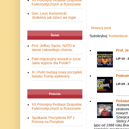
XX Polonijny Festiwal Zespołów
Folklorystycznych w Rzeszowie
Gen. Leon Komornicki:
Jesteśmy jak dzieci we mgle
Nowszy post
Świat
Subskrybuj:
Komentarze 
Prof. Jeffrey Sachs: NATO w
stanie cakowitego chaosu
Prof. J
LIP-10 - 
Pakt migracyjny wszedł w życie.
Jakie wyjście dla Polski?
Xi i Putin budują nowy porządek
Podsum
świata! Trump wykiwany
LIP-09 - 
Polonia
Poświat
XX Polonijny Festiwal Zespołów
Komenta
Folklorystycznych w Rzeszowie
ekskomu
nowych 
Szwajca
Spotkanie Prezydenta RP z
Stolicy 
Polonią na Florydzie
typu od 1988 roku.Bra