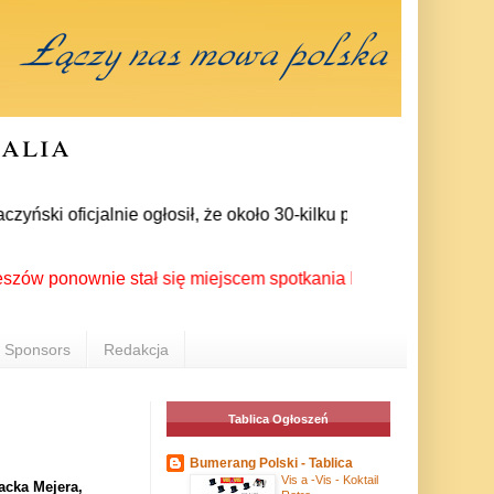
ralia
i oficjalnie ogłosił, że około 30-kilku posłów zrezygnowało z
nownie stał się miejscem spotkania Polonii z całego świata p
Sponsors
Redakcja
Tablica Ogłoszeń
Bumerang Polski - Tablica
Vis a -Vis - Koktail
acka Mejera,