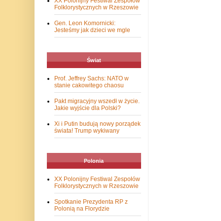
XX Polonijny Festiwal Zespołów
Folklorystycznych w Rzeszowie
Gen. Leon Komornicki:
Jesteśmy jak dzieci we mgle
Świat
Prof. Jeffrey Sachs: NATO w
stanie cakowitego chaosu
Pakt migracyjny wszedł w życie.
Jakie wyjście dla Polski?
Xi i Putin budują nowy porządek
świata! Trump wykiwany
Polonia
XX Polonijny Festiwal Zespołów
Folklorystycznych w Rzeszowie
Spotkanie Prezydenta RP z
Polonią na Florydzie