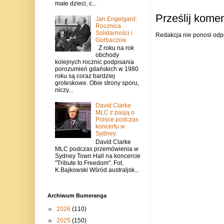
małe dzieci, c...
Prześlij kome
Jan Engelgard:
Rocznica
Solidarności i
Redakcja nie ponosi odp
Gorbaczow
Z roku na rok
obchody
kolejnych rocznic podpisania
porozumień gdańskich w 1980
roku są coraz bardziej
groteskowe. Obie strony sporu,
niczy...
David Clarke
MLC z pasją o
Polsce podczas
koncertu w
Sydney
David Clarke
MLC podczas przemówienia w
Sydney Town Hall na koncercie
"Tribute to Freedom". Fot.
K.Bajkowski Wśród australjsk...
Archiwum Bumeranga
►
2026
(110)
►
2025
(150)