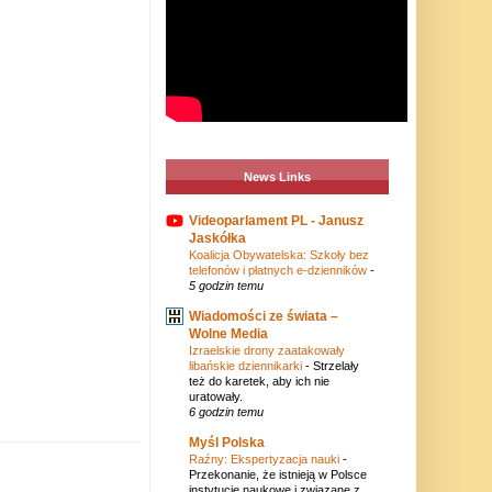
News Links
Videoparlament PL - Janusz
Jaskółka
Koalicja Obywatelska: Szkoły bez
telefonów i płatnych e-dzienników
-
5 godzin temu
Wiadomości ze świata –
Wolne Media
Izraelskie drony zaatakowały
libańskie dziennikarki
-
Strzelały
też do karetek, aby ich nie
uratowały.
6 godzin temu
Myśl Polska
Raźny: Ekspertyzacja nauki
-
Przekonanie, że istnieją w Polsce
instytucje naukowe i związane z