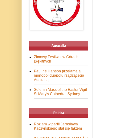
Australia
Zimowy Festiwal w Górach
Błękitnych
Pauline Hanson przełamała
monopol duopolu rządzącego
Australią
Solemn Mass of the Easter Vigil
St Mary's Cathedral Sydney
Polska
Rozłam w partii Jarosława
Kaczyńskiego stał się faktem