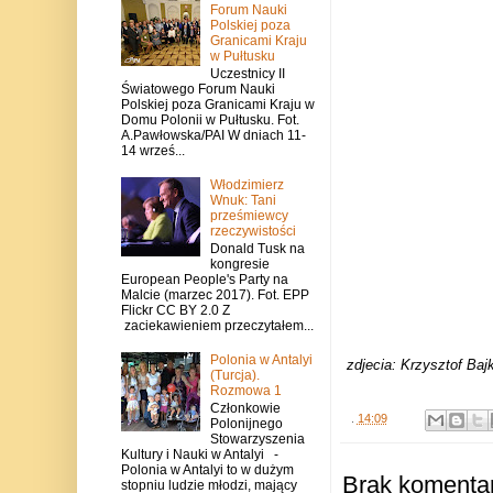
Forum Nauki
Polskiej poza
Granicami Kraju
w Pułtusku
Uczestnicy II
Światowego Forum Nauki
Polskiej poza Granicami Kraju w
Domu Polonii w Pułtusku. Fot.
A.Pawłowska/PAI W dniach 11-
14 wrześ...
Włodzimierz
Wnuk: Tani
prześmiewcy
rzeczywistości
Donald Tusk na
kongresie
European People's Party na
Malcie (marzec 2017). Fot. EPP
Flickr CC BY 2.0 Z
zaciekawieniem przeczytałem...
Polonia w Antalyi
zdjecia: Krzysztof Baj
(Turcja).
Rozmowa 1
Członkowie
.
14:09
Polonijnego
Stowarzyszenia
Kultury i Nauki w Antalyi -
Polonia w Antalyi to w dużym
Brak komentar
stopniu ludzie młodzi, mający