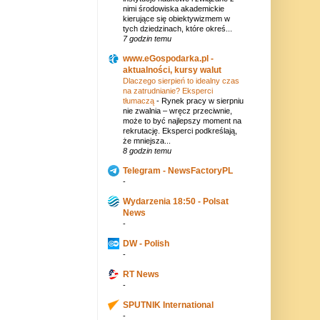
nimi środowiska akademickie
kierujące się obiektywizmem w
tych dziedzinach, które okreś...
7 godzin temu
www.eGospodarka.pl -
aktualności, kursy walut
Dlaczego sierpień to idealny czas
na zatrudnianie? Eksperci
tłumaczą
-
Rynek pracy w sierpniu
nie zwalnia – wręcz przeciwnie,
może to być najlepszy moment na
rekrutację. Eksperci podkreślają,
że mniejsza...
8 godzin temu
Telegram - NewsFactoryPL
-
Wydarzenia 18:50 - Polsat
News
-
DW - Polish
-
RT News
-
SPUTNIK International
-