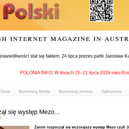
sh internet magazine in aust
ści stał się faktem. 24 lipca prezes partii Jarosław Kaczyńsk
POLONIA INFO: W dniach 15–21 lipca 2026 roku Rzeszów po
Świat
Bumerang Media
Bumerang Juniora
Ogłoszenia
ął się występ Mezo...
y
Zanim rozpoczął się wczorajszy występ Mezo czyli J