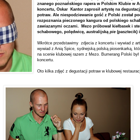
znanego poznańskiego rapera w Polskim Klubie w As
koncertu, Oskar Kantor zaprosił artystę na degustacj
potraw. Ale niespodziewanie gość z Polski został p
rozpoznania pieczonego kangura od polskiego scha
zawiazanymi oczami. Mezo próbował kiełbasek i ste
schabowego, polędwicę, australijską
pie
(pasztecik)
Wkrótce przedstawimy zdjecia z koncertu i wywiad z ar
wywiad z Anią Spice, sydnejską polską piosenkarką, któ
na scenie klubowej razem z Mezo. Bumerang Polski by
koncertu.
Oto kilka zdjęć z degustacji potraw w klubowej restauracj