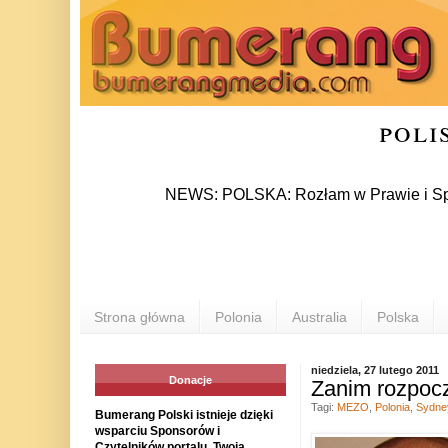
poli
NEWS: POLSKA: Rozłam w Prawie i Sprawiedliwo
Strona główna
Polonia
Australia
Polska
niedziela, 27 lutego 2011
Donacje
Zanim rozpocz
Tagi:
MEZO
,
Polonia
,
Sydne
Bumerang Polski istnieje dzięki
wsparciu Sponsorów i
Czytelników portalu. Twoja