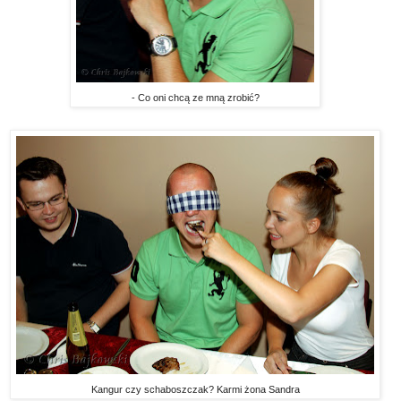
- Co oni chcą ze mną zrobić?
Kangur czy schaboszczak? Karmi żona Sandra