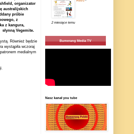
Retro
-
hfield, organizator
ę australijskich
oddany próbie
bowego, z
2 miesiące temu
ka z kangura,
 i słynną Vegemite.
Bumerang Media TV
tystą. Również będzie
ra wystąpiła wczoraj
ł patronem medialnym
i.
Nasz kanał you tube