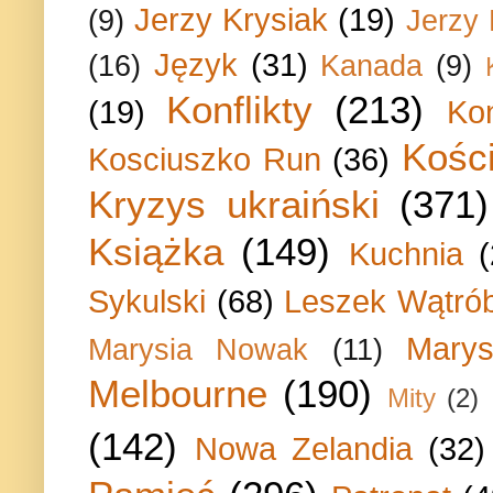
Jerzy Krysiak
(19)
(9)
Jerzy
Język
(31)
(16)
Kanada
(9)
Konflikty
(213)
(19)
Ko
Kości
Kosciuszko Run
(36)
Kryzys ukraiński
(371)
Książka
(149)
Kuchnia
Sykulski
(68)
Leszek Wątrób
Marys
Marysia Nowak
(11)
Melbourne
(190)
Mity
(2)
(142)
Nowa Zelandia
(32)