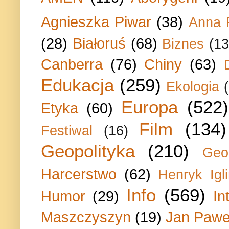
Agnieszka Piwar
(38)
Anna 
(28)
Białoruś
(68)
Biznes
(13
Canberra
(76)
Chiny
(63)
Edukacja
(259)
Ekologia
Europa
(522)
Etyka
(60)
Film
(134)
Festiwal
(16)
Geopolityka
(210)
Geo
Harcerstwo
(62)
Henryk Igli
Info
(569)
Humor
(29)
In
Maszczyszyn
(19)
Jan Paweł