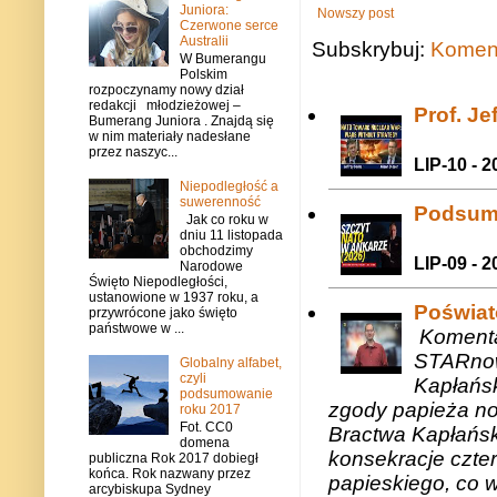
Juniora:
Nowszy post
Czerwone serce
Australii
Subskrybuj:
Koment
W Bumerangu
Polskim
rozpoczynamy nowy dział
redakcji młodzieżowej –
Prof. J
Bumerang Juniora . Znajdą się
w nim materiały nadesłane
przez naszyc...
LIP-10 - 2
Niepodległość a
suwerenność
Podsum
Jak co roku w
dniu 11 listopada
obchodzimy
LIP-09 - 2
Narodowe
Święto Niepodległości,
ustanowione w 1937 roku, a
Poświat
przywrócone jako święto
państwowe w ...
Komenta
STARnow
Globalny alfabet,
czyli
Kapłańsk
podsumowanie
zgody papieża n
roku 2017
Fot. CC0
Bractwa Kapłańsk
domena
konsekracje czte
publiczna Rok 2017 dobiegł
końca. Rok nazwany przez
papieskiego, co w
arcybiskupa Sydney