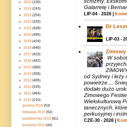
schizmy. Ekskomu
►
2025
(150)
Galarretę i Bernar
►
2024
(243)
LIP-04 - 2026 |
Komen
►
2023
(254)
►
2022
(335)
Dr Lesze
►
2021
(428)
►
2020
(495)
LIP-03 - 2
►
2019
(424)
►
2018
(446)
Zimowy 
►
2017
(433)
W sobotę
►
2016
(442)
przyjech
►
2015
(380)
ZIMOWY 
►
2014
(359)
od Sydney i leży 
►
2013
(405)
powietrze.... Śni
►
2012
(535)
dodało dużo uroku
►
2011
(464)
Zimowego Festiwal
▼
2010
(210)
Wielokulturową P
grudnia 2010
(53)
tanecznych, któr
listopada 2010
(52)
perkusyjnej i in
października 2010
(61)
CZE-30 - 2026 |
Kome
września 2010
(44)