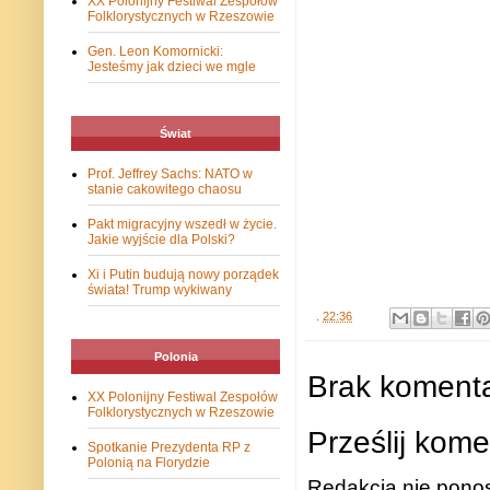
XX Polonijny Festiwal Zespołów
Folklorystycznych w Rzeszowie
Gen. Leon Komornicki:
Jesteśmy jak dzieci we mgle
Świat
Prof. Jeffrey Sachs: NATO w
stanie cakowitego chaosu
Pakt migracyjny wszedł w życie.
Jakie wyjście dla Polski?
Xi i Putin budują nowy porządek
świata! Trump wykiwany
.
22:36
Polonia
Brak komenta
XX Polonijny Festiwal Zespołów
Folklorystycznych w Rzeszowie
Prześlij kome
Spotkanie Prezydenta RP z
Polonią na Florydzie
Redakcja nie ponos