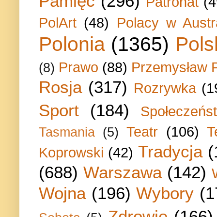
Pamięć
(296)
Patronat
(4
PolArt
(48)
Polacy w Austra
Polonia
(1365)
Pols
Prawo
(88)
Przemysław P
(8)
Rosja
(317)
Rozrywka
(1
Sport
(184)
Społeczeńs
Teatr
(106)
T
Tasmania
(5)
Tradycja
(
Koprowski
(42)
(688)
Warszawa
(142)
Wojna
(196)
Wybory
(1
Zdrowie
(166)