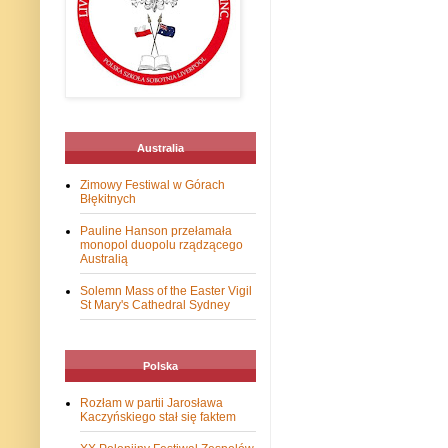
Australia
Zimowy Festiwal w Górach
Błękitnych
Pauline Hanson przełamała
monopol duopolu rządzącego
Australią
Solemn Mass of the Easter Vigil
St Mary's Cathedral Sydney
Polska
Rozłam w partii Jarosława
Kaczyńskiego stał się faktem