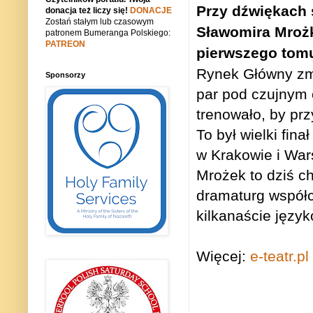
Przy dźwiękach 
donacja też liczy się!
DONACJE
Zostań stałym lub czasowym
Sławomira Mrożka
patronem Bumeranga Polskiego:
PATREON
pierwszego tomu
Rynek Główny zmi
Sponsorzy
par pod czujnym 
trenowało, by pr
To był wielki fina
w Krakowie i War
Mrożek to dziś ch
dramaturg współc
kilkanaście język
Więcej:
e-teatr.pl