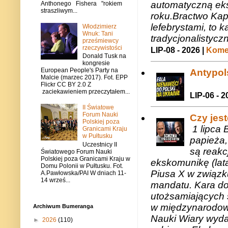
automatyczną eks
Anthonego Fishera "rokiem
straszliwym...
roku.Bractwo Ka
lefebrystami, to
Włodzimierz
Wnuk: Tani
tradycjonalistycz
prześmiewcy
rzeczywistości
LIP-08 - 2026 |
Komen
Donald Tusk na
kongresie
European People's Party na
Antypols
Malcie (marzec 2017). Fot. EPP
Flickr CC BY 2.0 Z
zaciekawieniem przeczytałem...
LIP-06 - 2
II Światowe
Forum Nauki
Czy jes
Polskiej poza
1 lipca 
Granicami Kraju
w Pułtusku
papieża,
Uczestnicy II
są reakc
Światowego Forum Nauki
Polskiej poza Granicami Kraju w
ekskomunikę (lat
Domu Polonii w Pułtusku. Fot.
Piusa X w związk
A.Pawłowska/PAI W dniach 11-
14 wrześ...
mandatu. Kara do
utożsamiających 
w międzynarodow
Archiwum Bumeranga
Nauki Wiary wyda
►
2026
(110)