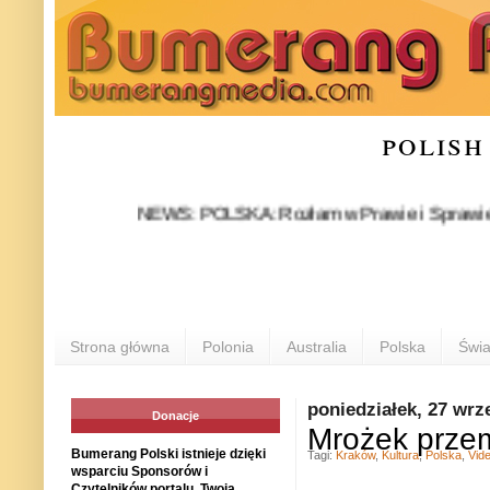
polish
NEWS: POLSKA: Rozłam w Prawie i Sprawiedliwości s
Strona główna
Polonia
Australia
Polska
Świa
poniedziałek, 27 wrz
Donacje
Mrożek przem
Bumerang Polski istnieje dzięki
Tagi:
Kraków
,
Kultura
,
Polska
,
Vid
wsparciu Sponsorów i
Czytelników portalu. Twoja