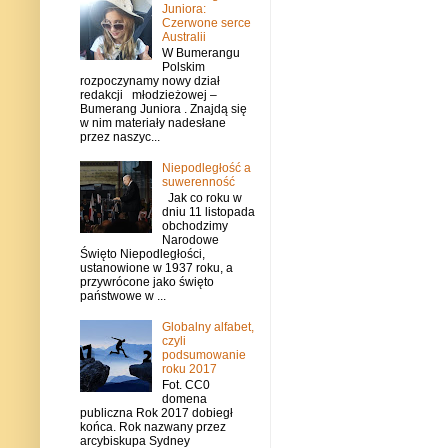
Juniora:
Czerwone serce
Australii
W Bumerangu
Polskim
rozpoczynamy nowy dział
redakcji młodzieżowej –
Bumerang Juniora . Znajdą się
w nim materiały nadesłane
przez naszyc...
Niepodległość a
suwerenność
Jak co roku w
dniu 11 listopada
obchodzimy
Narodowe
Święto Niepodległości,
ustanowione w 1937 roku, a
przywrócone jako święto
państwowe w ...
Globalny alfabet,
czyli
podsumowanie
roku 2017
Fot. CC0
domena
publiczna Rok 2017 dobiegł
końca. Rok nazwany przez
arcybiskupa Sydney