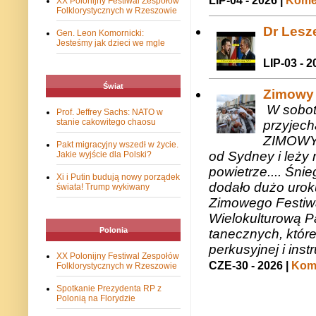
LIP-04 - 2026 |
Komen
XX Polonijny Festiwal Zespołów
Folklorystycznych w Rzeszowie
Dr Lesze
Gen. Leon Komornicki:
Jesteśmy jak dzieci we mgle
LIP-03 - 2
Świat
Zimowy 
W sobotę
Prof. Jeffrey Sachs: NATO w
stanie cakowitego chaosu
przyjech
ZIMOWY 
Pakt migracyjny wszedł w życie.
od Sydney i leży 
Jakie wyjście dla Polski?
powietrze.... Śni
Xi i Putin budują nowy porządek
dodało dużo uroku
świata! Trump wykiwany
Zimowego Festiwal
Wielokulturową P
Polonia
tanecznych, któr
perkusyjnej i in
XX Polonijny Festiwal Zespołów
CZE-30 - 2026 |
Kome
Folklorystycznych w Rzeszowie
Spotkanie Prezydenta RP z
Polonią na Florydzie