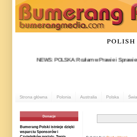
polish
NEWS: POLSKA: Rozłam w Prawie i Sprawiedliwości 
Strona główna
Polonia
Australia
Polska
Świa
Donacje
Bumerang Polski istnieje dzięki
wsparciu Sponsorów i
Czytelników portalu. Twoja