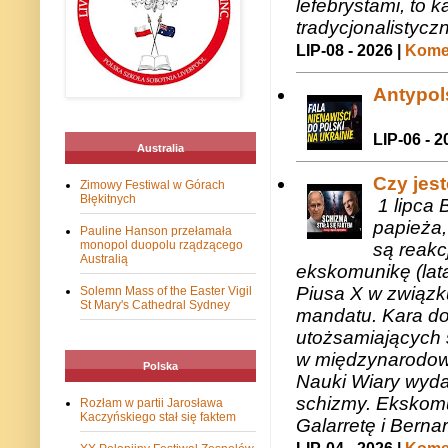
lefebrystami, to
tradycjonalistycz
LIP-08 - 2026 |
Komen
Antypols
LIP-06 - 2
Australia
Czy jes
Zimowy Festiwal w Górach
Błękitnych
1 lipca 
papieża,
Pauline Hanson przełamała
monopol duopolu rządzącego
są reakc
Australią
ekskomunikę (lat
Piusa X w związk
Solemn Mass of the Easter Vigil
St Mary's Cathedral Sydney
mandatu. Kara do
utożsamiających 
w międzynarodow
Polska
Nauki Wiary wyda
schizmy. Ekskomu
Rozłam w partii Jarosława
Kaczyńskiego stał się faktem
Galarretę i Bernar