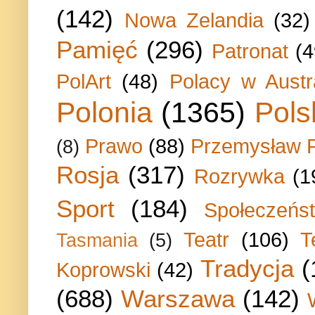
(142)
Nowa Zelandia
(32)
Pamięć
(296)
Patronat
(4
PolArt
(48)
Polacy w Austra
Polonia
(1365)
Pols
Prawo
(88)
Przemysław P
(8)
Rosja
(317)
Rozrywka
(1
Sport
(184)
Społeczeńs
Teatr
(106)
T
Tasmania
(5)
Tradycja
(
Koprowski
(42)
(688)
Warszawa
(142)