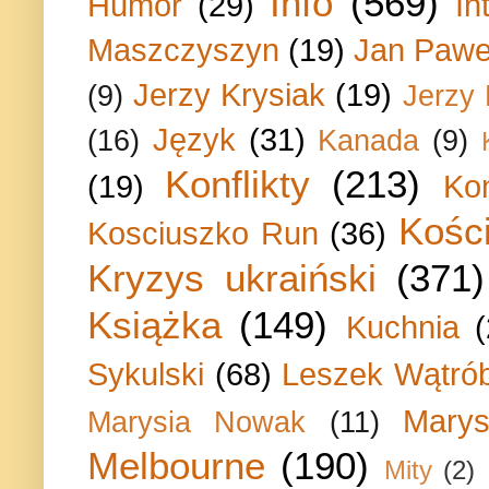
Info
(569)
Humor
(29)
In
Maszczyszyn
(19)
Jan Paweł
Jerzy Krysiak
(19)
(9)
Jerzy
Język
(31)
(16)
Kanada
(9)
Konflikty
(213)
(19)
Ko
Kości
Kosciuszko Run
(36)
Kryzys ukraiński
(371)
Książka
(149)
Kuchnia
Sykulski
(68)
Leszek Wątrób
Marys
Marysia Nowak
(11)
Melbourne
(190)
Mity
(2)