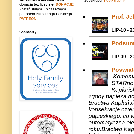
Subskrybuj:
Posty (Atom)
donacja też liczy się!
DONACJE
Zostań stałym lub czasowym
patronem Bumeranga Polskiego:
Prof. J
PATREON
LIP-10 - 2
Sponsorzy
Podsum
LIP-09 - 2
Poświat
Komenta
STARnow
Kapłańsk
zgody papieża n
Bractwa Kapłańsk
konsekracje czte
papieskiego, co w
automatyczną eks
roku.Bractwo Ka