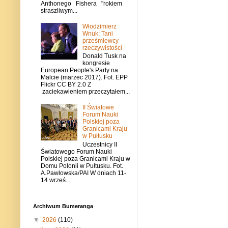
Anthonego Fishera "rokiem
straszliwym...
Włodzimierz
Wnuk: Tani
prześmiewcy
rzeczywistości
Donald Tusk na
kongresie
European People's Party na
Malcie (marzec 2017). Fot. EPP
Flickr CC BY 2.0 Z
zaciekawieniem przeczytałem...
II Światowe
Forum Nauki
Polskiej poza
Granicami Kraju
w Pułtusku
Uczestnicy II
Światowego Forum Nauki
Polskiej poza Granicami Kraju w
Domu Polonii w Pułtusku. Fot.
A.Pawłowska/PAI W dniach 11-
14 wrześ...
Archiwum Bumeranga
▼
2026
(110)