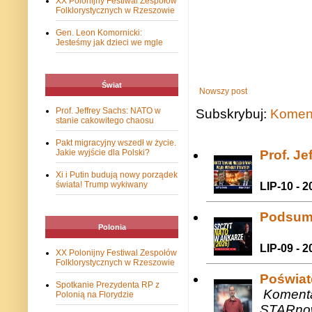
XX Polonijny Festiwal Zespołów
Folklorystycznych w Rzeszowie
Gen. Leon Komornicki:
Jesteśmy jak dzieci we mgle
Świat
Nowszy post
Prof. Jeffrey Sachs: NATO w
Subskrybuj:
Koment
stanie cakowitego chaosu
Pakt migracyjny wszedł w życie.
Prof. J
Jakie wyjście dla Polski?
Xi i Putin budują nowy porządek
świata! Trump wykiwany
LIP-10 - 2
Podsum
Polonia
LIP-09 - 2
XX Polonijny Festiwal Zespołów
Folklorystycznych w Rzeszowie
Poświat
Spotkanie Prezydenta RP z
Komenta
Polonią na Florydzie
STARnow