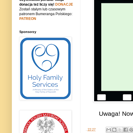
donacja też liczy się!
DONACJE
Zostań stałym lub czasowym
patronem Bumeranga Polskiego:
PATREON
Sponsorzy
Uwaga! Nowy
.
22:27