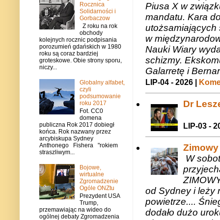
Rocznica
Piusa X w związk
Solidarności i
mandatu. Kara do
Gorbaczow
utożsamiających 
Z roku na rok
obchody
w międzynarodow
kolejnych rocznic podpisania
porozumień gdańskich w 1980
Nauki Wiary wyda
roku są coraz bardziej
schizmy. Ekskomu
groteskowe. Obie strony sporu,
niczy...
Galarretę i Bernar
LIP-04 - 2026 |
Komen
Globalny alfabet,
czyli
podsumowanie
Dr Lesze
roku 2017
Fot. CC0
domena
publiczna Rok 2017 dobiegł
LIP-03 - 2
końca. Rok nazwany przez
arcybiskupa Sydney
Anthonego Fishera "rokiem
Zimowy 
straszliwym...
W sobotę
Bojowe,
przyjech
wirtualne
ZIMOWY 
Zgromadzenie
Ogóle ONZtu
od Sydney i leży 
Prezydent USA
powietrze.... Śni
Trump,
przemawiając na wideo do
dodało dużo uroku
ogólnej debaty Zgromadzenia