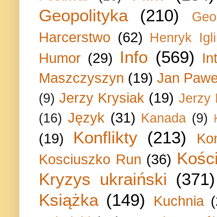
Geopolityka
(210)
Geo
Harcerstwo
(62)
Henryk Igli
Info
(569)
Humor
(29)
In
Maszczyszyn
(19)
Jan Paweł
Jerzy Krysiak
(19)
(9)
Jerzy
Język
(31)
(16)
Kanada
(9)
Konflikty
(213)
(19)
Ko
Kości
Kosciuszko Run
(36)
Kryzys ukraiński
(371)
Książka
(149)
Kuchnia