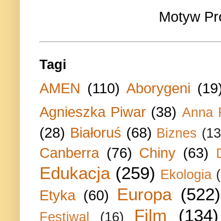
Motyw Pr
Tagi
AMEN
(110)
Aborygeni
(19
Agnieszka Piwar
(38)
Anna 
(28)
Białoruś
(68)
Biznes
(13
Canberra
(76)
Chiny
(63)
Edukacja
(259)
Ekologia
Europa
(522)
Etyka
(60)
Film
(134)
Festiwal
(16)