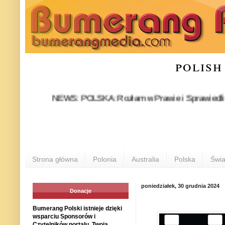
polish
NEWS: POLSKA: Rozłam w Prawie i Sprawiedliwości sta
Strona główna
Polonia
Australia
Polska
Świa
poniedziałek, 30 grudnia 2024
Donacje
Bumerang Polski istnieje dzięki
wsparciu Sponsorów i
Czytelników portalu. Twoja