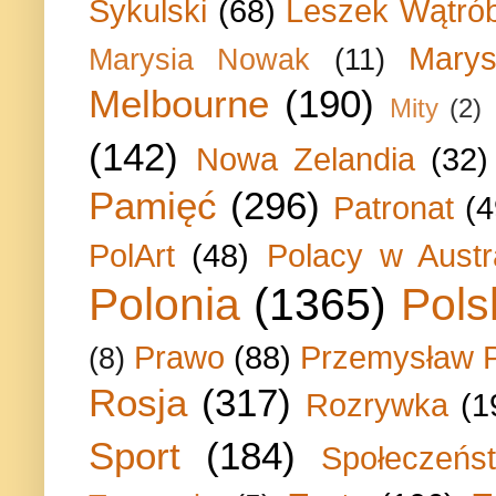
Sykulski
(68)
Leszek Wątrób
Marys
Marysia Nowak
(11)
Melbourne
(190)
Mity
(2)
(142)
Nowa Zelandia
(32)
Pamięć
(296)
Patronat
(4
PolArt
(48)
Polacy w Austra
Polonia
(1365)
Pols
Prawo
(88)
Przemysław P
(8)
Rosja
(317)
Rozrywka
(1
Sport
(184)
Społeczeńs