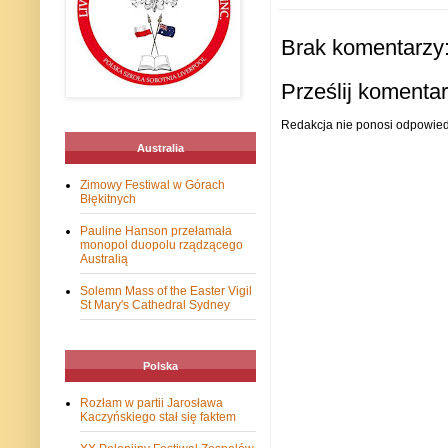
Brak komentarzy
Prześlij komenta
Redakcja nie ponosi odpowiedz
Australia
Zimowy Festiwal w Górach
Błękitnych
Pauline Hanson przełamała
monopol duopolu rządzącego
Australią
Solemn Mass of the Easter Vigil
St Mary's Cathedral Sydney
Polska
Rozłam w partii Jarosława
Kaczyńskiego stał się faktem