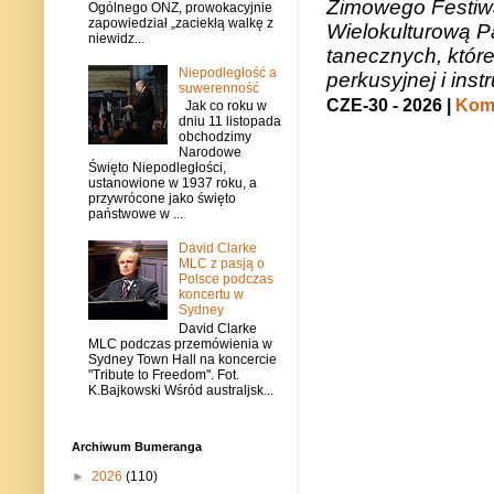
Zimowego Festiwal
Ogólnego ONZ, prowokacyjnie
zapowiedział „zaciekłą walkę z
Wielokulturową P
niewidz...
tanecznych, któr
Niepodległość a
perkusyjnej i in
suwerenność
CZE-30 - 2026 |
Kome
Jak co roku w
dniu 11 listopada
obchodzimy
Narodowe
Święto Niepodległości,
ustanowione w 1937 roku, a
przywrócone jako święto
państwowe w ...
David Clarke
MLC z pasją o
Polsce podczas
koncertu w
Sydney
David Clarke
MLC podczas przemówienia w
Sydney Town Hall na koncercie
"Tribute to Freedom". Fot.
K.Bajkowski Wśród australjsk...
Archiwum Bumeranga
►
2026
(110)