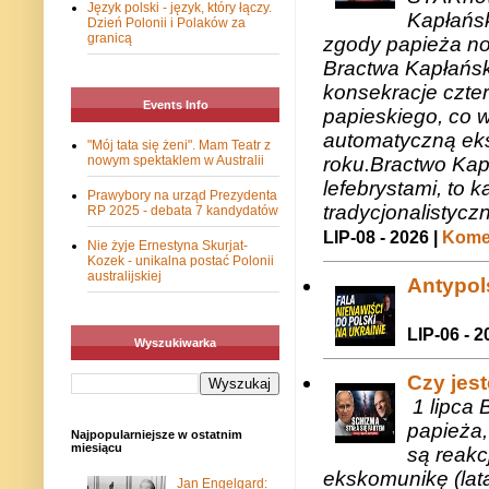
Język polski - język, który łączy.
Kapłańsk
Dzień Polonii i Polaków za
granicą
zgody papieża n
Bractwa Kapłańsk
konsekracje czte
Events Info
papieskiego, co w
automatyczną eks
"Mój tata się żeni". Mam Teatr z
roku.Bractwo Ka
nowym spektaklem w Australii
lefebrystami, to
Prawybory na urząd Prezydenta
tradycjonalistycz
RP 2025 - debata 7 kandydatów
LIP-08 - 2026 |
Komen
Nie żyje Ernestyna Skurjat-
Kozek - unikalna postać Polonii
australijskiej
Antypols
LIP-06 - 2
Wyszukiwarka
Czy jes
1 lipca 
papieża,
Najpopularniejsze w ostatnim
miesiącu
są reakc
ekskomunikę (lat
Jan Engelgard: