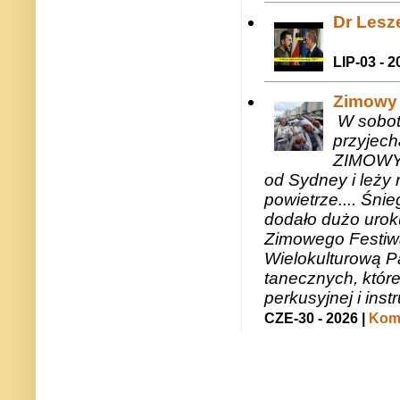
Dr Lesze
LIP-03 - 2
Zimowy 
W sobotę
przyjech
ZIMOWY 
od Sydney i leży 
powietrze.... Śni
dodało dużo uroku
Zimowego Festiwal
Wielokulturową P
tanecznych, któr
perkusyjnej i in
CZE-30 - 2026 |
Kome