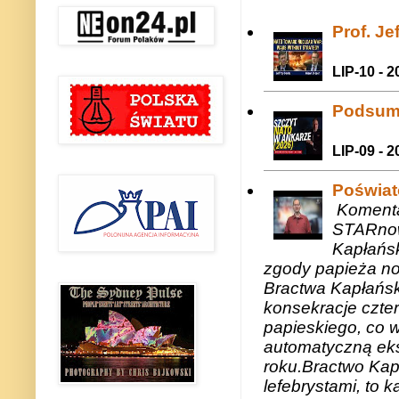
Prof. J
LIP-10 - 2
Podsum
LIP-09 - 2
Poświat
Komenta
STARnow
Kapłańsk
zgody papieża n
Bractwa Kapłańsk
konsekracje czte
papieskiego, co w
automatyczną eks
roku.Bractwo Ka
lefebrystami, to