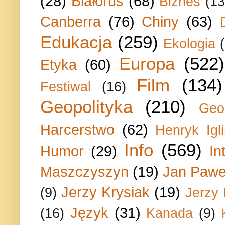
(28)
Białoruś
(68)
Biznes
(13
Canberra
(76)
Chiny
(63)
Edukacja
(259)
Ekologia
Europa
(522)
Etyka
(60)
Film
(134)
Festiwal
(16)
Geopolityka
(210)
Geo
Harcerstwo
(62)
Henryk Igli
Info
(569)
Humor
(29)
In
Maszczyszyn
(19)
Jan Paweł
Jerzy Krysiak
(19)
(9)
Jerzy
Język
(31)
(16)
Kanada
(9)