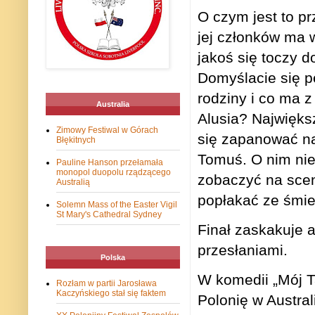
O czym jest to pr
jej członków ma 
jakoś się toczy 
Domyślacie się p
rodziny i co ma 
Australia
Alusia? Najwięks
Zimowy Festiwal w Górach
się zapanować na
Błękitnych
Tomuś. O nim nie
Pauline Hanson przełamała
monopol duopolu rządzącego
zobaczyć na sceni
Australią
popłakać ze śmi
Solemn Mass of the Easter Vigil
St Mary's Cathedral Sydney
Finał zaskakuje 
przesłaniami.
Polska
W komedii „Mój T
Rozłam w partii Jarosława
Kaczyńskiego stał się faktem
Polonię w Austral