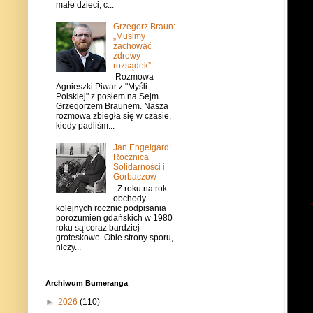
małe dzieci, c...
Grzegorz Braun:
„Musimy
zachować
zdrowy
rozsądek”
Rozmowa
Agnieszki Piwar z "Myśli
Polskiej" z posłem na Sejm
Grzegorzem Braunem. Nasza
rozmowa zbiegła się w czasie,
kiedy padliśm...
Jan Engelgard:
Rocznica
Solidarności i
Gorbaczow
Z roku na rok
obchody
kolejnych rocznic podpisania
porozumień gdańskich w 1980
roku są coraz bardziej
groteskowe. Obie strony sporu,
niczy...
Archiwum Bumeranga
►
2026
(110)