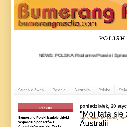
polish
NEWS: POLSKA: Rozłam w Prawie i Sprawiedliwości
Strona główna
Polonia
Australia
Polska
Świa
poniedziałek, 20 sty
Donacje
"Mój tata si
Bumerang Polski istnieje dzięki
Tagi:
Australia
,
Info
,
Polonia
,
Teatr
Australii
wsparciu Sponsorów i
Czytelników portalu. Twoja