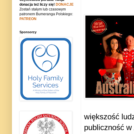
donacja też liczy się!
DONACJE
Zostań stałym lub czasowym
patronem Bumeranga Polskiego:
PATREON
Sponsorzy
większość ludz
publiczność w A