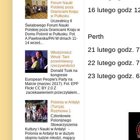
Forum Nauki
Polskiej poza
16 lutego godz 1
Granicami Kraju
w Pułtusku
Uczestnicy II
Światowego Forum Nauki
Polskiej poza Granicami Kraju w
Domu Polonii w Pułtusku. Fot.
Perth
A.Pawłowska/PAI W dniach 11-
14 wrześ...
21 lutego godz.
Włodzimierz
Wnuk: Tani
prześmiewcy
22 lutego godz. 
rzeczywistości
Donald Tusk na
23 lutego godz. 
kongresie
European People's Party na
Malcie (marzec 2017). Fot. EPP
Flickr CC BY 2.0 Z
zaciekawieniem przeczytałem...
Polonia w Antalyi
(Turcja).
Rozmowa 1
Członkowie
Polonijnego
Stowarzyszenia
Kultury i Nauki w Antalyi -
Polonia w Antalyi to w dużym
stopniu ludzie młodzi, mający