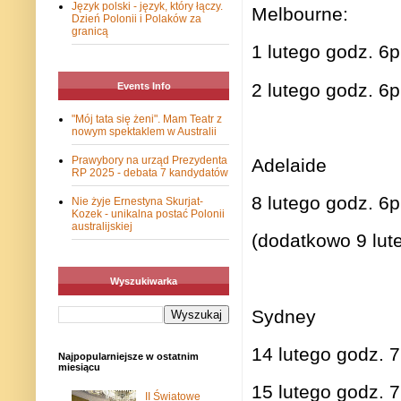
Język polski - język, który łączy.
Melbourne:
Dzień Polonii i Polaków za
granicą
1 lutego godz. 6
2 lutego godz. 6
Events Info
"Mój tata się żeni". Mam Teatr z
nowym spektaklem w Australii
Prawybory na urząd Prezydenta
Adelaide
RP 2025 - debata 7 kandydatów
8 lutego godz. 
Nie żyje Ernestyna Skurjat-
Kozek - unikalna postać Polonii
australijskiej
(dodatkowo 9 lu
Wyszukiwarka
Sydney
14 lutego godz. 
Najpopularniejsze w ostatnim
miesiącu
15 lutego godz. 7
II Światowe