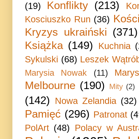
Konflikty
(213)
(19)
Ko
Kości
Kosciuszko Run
(36)
Kryzys ukraiński
(371)
Książka
(149)
Kuchnia
Sykulski
(68)
Leszek Wątrób
Marys
Marysia Nowak
(11)
Melbourne
(190)
Mity
(2)
(142)
Nowa Zelandia
(32)
Pamięć
(296)
Patronat
(4
PolArt
(48)
Polacy w Austra