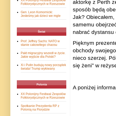
XX Polonijny Festiwal Zespołów
aktorkę z Perth 
Folklorystycznych w Rzeszowie
sposób będą obec
Gen. Leon Komornicki:
Jak? Obiecałem, 
Jesteśmy jak dzieci we mgle
samemu obejrzeć 
nabrać dystansu 
Świat
Prof. Jeffrey Sachs: NATO w
Pięknym prezentem
stanie cakowitego chaosu
obchody swojego 
Pakt migracyjny wszedł w życie.
Jakie wyjście dla Polski?
nieco szerzej. P
się żeni” w reżys
Xi i Putin budują nowy porządek
świata! Trump wykiwany
Polonia
A poniżej informa
XX Polonijny Festiwal Zespołów
Folklorystycznych w Rzeszowie
Spotkanie Prezydenta RP z
Polonią na Florydzie