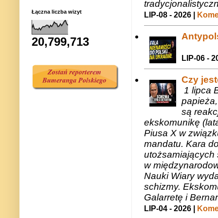
tradycjonalistycz
Łączna liczba wizyt
LIP-08 - 2026 |
Komen
Antypols
20,799,713
LIP-06 - 2
Czy jes
1 lipca 
papieża,
są reakc
ekskomunikę (lat
Piusa X w związk
mandatu. Kara do
utożsamiających 
w międzynarodow
Nauki Wiary wyda
schizmy. Ekskomu
Galarretę i Bernar
LIP-04 - 2026 |
Komen