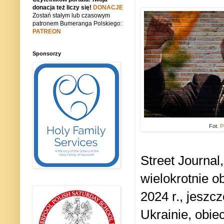
donacja też liczy się!
DONACJE
Zostań stałym lub czasowym
patronem Bumeranga Polskiego:
PATREON
Sponsorzy
Fot.
P
Street Journal
wielokrotnie o
2024 r., jeszc
Ukrainie, obie