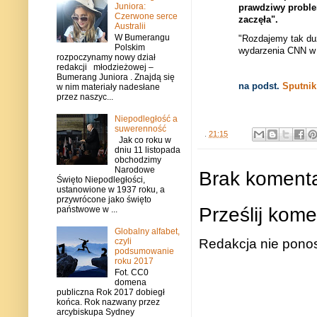
Juniora:
prawdziwy problem
Czerwone serce
zaczęła".
Australii
W Bumerangu
"Rozdajemy tak duż
Polskim
wydarzenia CNN w 
rozpoczynamy nowy dział
redakcji młodzieżowej –
Bumerang Juniora . Znajdą się
na podst.
Sputnik
w nim materiały nadesłane
przez naszyc...
Niepodległość a
suwerenność
.
21:15
Jak co roku w
dniu 11 listopada
obchodzimy
Narodowe
Brak komenta
Święto Niepodległości,
ustanowione w 1937 roku, a
przywrócone jako święto
Prześlij kome
państwowe w ...
Globalny alfabet,
czyli
Redakcja nie ponos
podsumowanie
roku 2017
Fot. CC0
domena
publiczna Rok 2017 dobiegł
końca. Rok nazwany przez
arcybiskupa Sydney