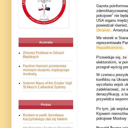
Gazeta poinformowa
zdemilitaryzowanej,
pokojowe" nie będ
USA organu między
powiedział również
Ukrainie
. Ameryka
We wtorek w Stana
reprezentowała Pa
Australia
Republikańskiej
.
Zimowy Festiwal w Górach
Błękitnych
Przewiduje się, ż
elektorskimi, w por
Pauline Hanson przełamała
przegrał wyścig p
monopol duopolu rządzącego
Australią
W czerwcu prezyden
konfliktu na Ukrai
Solemn Mass of the Easter Vigil
wycofaniu wojsk uk
St Mary's Cathedral Sydney
zadeklarować, że 
denazyfikację, a t
przywódca wspomnia
Polska
Po tym, jak wojska
Kijowem niemożliwą
Rozłam w partii Jarosława
pokojowe Moskwy n
Kaczyńskiego stał się faktem