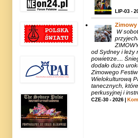
LIP-03 - 2
Zimowy 
W sobotę
przyjech
ZIMOWY 
od Sydney i leży 
powietrze.... Śni
dodało dużo uroku
Zimowego Festiwal
Wielokulturową P
tanecznych, któr
perkusyjnej i in
CZE-30 - 2026 |
Kome