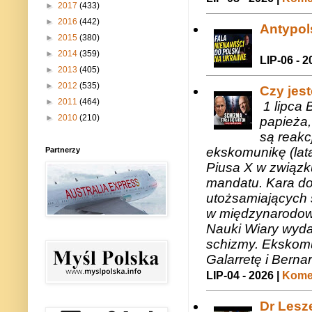
►
2017
(433)
►
2016
(442)
Antypols
►
2015
(380)
►
2014
(359)
LIP-06 - 2
►
2013
(405)
►
2012
(535)
Czy jes
►
2011
(464)
1 lipca 
►
2010
(210)
papieża,
są reakc
ekskomunikę (lat
Partnerzy
Piusa X w związk
mandatu. Kara do
utożsamiających 
w międzynarodow
Nauki Wiary wyda
schizmy. Ekskomu
Galarretę i Bernar
LIP-04 - 2026 |
Komen
Dr Lesze