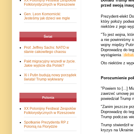
Donald Trump wiel
XX Polonijny Festiwal Zespołów
Folklorystycznych w Rzeszowie
przed swoją inaug
Gen. Leon Komornicki:
Prezydent-elekt D
Jesteśmy jak dzieci we mgle
który położy podwa
niektóre z jego wy
"To jest wojna, któ
Świat
a nie powinniśmy i
wojny między Putin
Prof. Jeffrey Sachs: NATO w
Doprowadzę do tego
stanie cakowitego chaosu
wystąpienia
debat
Pakt migracyjny wszedł w życie.
Oto niektóre z wyp
Jakie wyjście dla Polski?
Xi i Putin budują nowy porządek
Porozumienie po
świata! Trump wykiwany
"Powiem to [...] M
zawrzeć umowę poko
Polonia
powiedział Trump n
"Zanim jeszcze prz
XX Polonijny Festiwal Zespołów
Doprowadzę do tego
Folklorystycznych w Rzeszowie
Trump podczas wiec
Spotkanie Prezydenta RP z
Trump stwierdził w
Polonią na Florydzie
kryzys na Ukrainie