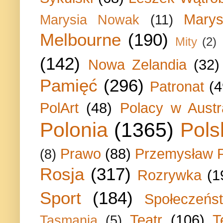
Marys
Marysia Nowak
(11)
Melbourne
(190)
Mity
(2)
(142)
Nowa Zelandia
(32)
Pamięć
(296)
Patronat
(4
PolArt
(48)
Polacy w Austra
Polonia
(1365)
Pols
Prawo
(88)
Przemysław P
(8)
Rosja
(317)
Rozrywka
(1
Sport
(184)
Społeczeńs
Teatr
(106)
T
Tasmania
(5)