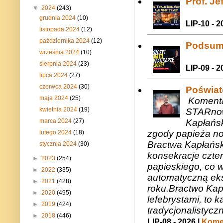
Prof. J
▼
2024
(243)
grudnia 2024
(10)
LIP-10 - 2
listopada 2024
(12)
października 2024
(12)
Podsum
września 2024
(10)
sierpnia 2024
(23)
LIP-09 - 2
lipca 2024
(27)
czerwca 2024
(30)
Poświat
maja 2024
(25)
Komenta
kwietnia 2024
(19)
STARnow
marca 2024
(27)
Kapłańsk
zgody papieża n
lutego 2024
(18)
Bractwa Kapłańsk
stycznia 2024
(30)
konsekracje czte
►
2023
(254)
papieskiego, co w
►
2022
(335)
automatyczną eks
►
2021
(428)
roku.Bractwo Ka
►
2020
(495)
lefebrystami, to
►
2019
(424)
tradycjonalistycz
►
2018
(446)
LIP-08 - 2026 |
Komen