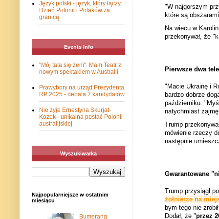
Język polski - język, który łączy.
"W najgorszym prz
Dzień Polonii i Polaków za
które są obszaram
granicą
Na wiecu w Karolin
przekonywał, że "k
Events Info
"Mój tata się żeni". Mam Teatr z
Pierwsze dwa tele
nowym spektaklem w Australii
"Macie Ukrainę i R
Prawybory na urząd Prezydenta
bardzo dobrze dog
RP 2025 - debata 7 kandydatów
październiku. "Myś
Nie żyje Ernestyna Skurjat-
natychmiast zajmę 
Kozek - unikalna postać Polonii
australijskiej
Trump przekonywał, 
mówienie rzeczy do
następnie umieszcz
Wyszukiwarka
Gwarantowane "ni
Trump przysiągł
po
Najpopularniejsze w ostatnim
żołnierze na miej
miesiącu
bym tego nie zrobił
Dodał, że "
przez 2
Bumerang