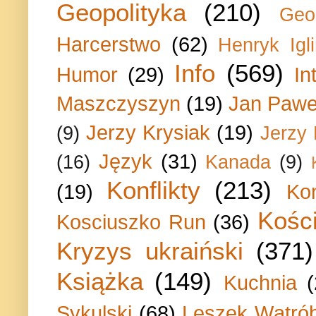
Geopolityka
(210)
Geo
Harcerstwo
(62)
Henryk Igli
Info
(569)
Humor
(29)
In
Maszczyszyn
(19)
Jan Paweł
Jerzy Krysiak
(19)
(9)
Jerzy
Język
(31)
(16)
Kanada
(9)
Konflikty
(213)
(19)
Ko
Kości
Kosciuszko Run
(36)
Kryzys ukraiński
(371)
Książka
(149)
Kuchnia
Sykulski
(68)
Leszek Wątrób