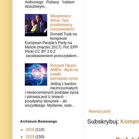
Anthonego Fishera "rokiem
straszliwym...
Włodzimierz
Wnuk: Tani
prześmiewcy
rzeczywistości
Donald Tusk na
kongresie
European People's Party na
Malcie (marzec 2017). Fot. EPP
Flickr CC BY 2.0 Z
zaciekawieniem przeczytałem...
Ryszard Opara:
AMEN - Myśli na
ostatki
karnawału życia
Jedną z bardzo
niezrozumiałych
i niedocenianych podstaw życia
i zdrowia jest U śmiech -
pozytywny stosunek – do
wszystkiego. Myślenie, rado...
Nowszy post
Subskrybuj:
Koment
Archiwum Bumeranga
►
2026
(110)
►
2025
(150)