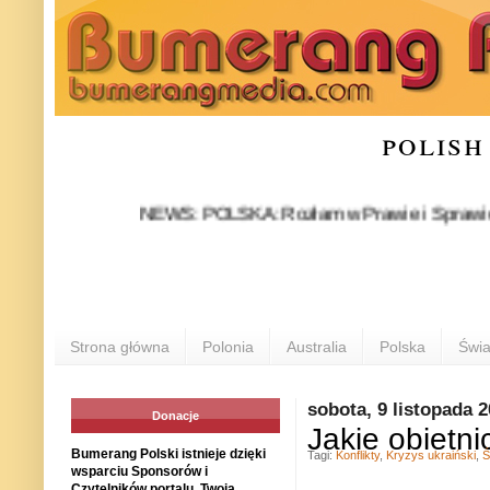
polish
NEWS: POLSKA: Rozłam w Prawie i Sprawiedliwości s
Strona główna
Polonia
Australia
Polska
Świa
sobota, 9 listopada 
Donacje
Jakie obietni
Bumerang Polski istnieje dzięki
Tagi:
Konflikty
,
Kryzys ukraiński
,
Ś
wsparciu Sponsorów i
Czytelników portalu. Twoja