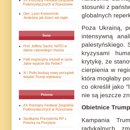
XX Polonijny Festiwal Zespołów
Folklorystycznych w Rzeszowie
stosunki z państ
Gen. Leon Komornicki:
globalnych reper
Jesteśmy jak dzieci we mgle
Poza Ukrainą, p
intensywną anal
Świat
palestyńskiego. 
Prof. Jeffrey Sachs: NATO w
stanie cakowitego chaosu
kryzysami huma
Pakt migracyjny wszedł w życie.
krytykę, że stano
Jakie wyjście dla Polski?
cierpienia w regi
Xi i Putin budują nowy porządek
która mogłaby pot
świata! Trump wykiwany
co określił jako 
nie są jeszcze z
Polonia
XX Polonijny Festiwal Zespołów
Obietnice Trump
Folklorystycznych w Rzeszowie
Kampania Trum
Spotkanie Prezydenta RP z
Polonią na Florydzie
radykalnych z