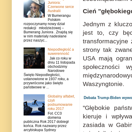
Juniora:
Czerwone serce
Cień "głębokieg
Australii
W Bumerangu
Polskim
Jednym z klucz
rozpoczynamy nowy dział
redakcji młodzieżowej –
jest to, czy bę
Bumerang Juniora . Znajdą się
w nim materiały nadesłane
transformacyjne
przez naszyc...
strony tak zwan
Niepodległość a
suwerenność
USA mają ograni
Jak co roku w
dniu 11 listopada
społeczności w
obchodzimy
Narodowe
międzynarodow
Święto Niepodległości,
ustanowione w 1937 roku, a
Waszyngtonie.
przywrócone jako święto
państwowe w ...
Globalny alfabet,
Debata Trump-Biden wywoł
czyli
podsumowanie
"Głębokie państ
roku 2017
Fot. CC0
kieruje i wpływ
domena
publiczna Rok 2017 dobiegł
zasiada w Gabin
końca. Rok nazwany przez
arcybiskupa Sydney