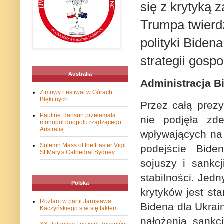
się z krytyką 
Trumpa twierd
polityki Biden
strategii gosp
Australia
Administracja B
Zimowy Festiwal w Górach
Błękitnych
Przez całą prezy
Pauline Hanson przełamała
nie podjęła zd
monopol duopolu rządzącego
Australią
wpływających na
Solemn Mass of the Easter Vigil
podejście Bide
St Mary's Cathedral Sydney
sojuszy i sankc
stabilności. Jed
Polska
krytyków jest st
Rozłam w partii Jarosława
Bidena dla Ukrai
Kaczyńskiego stał się faktem
nałożenia sankc