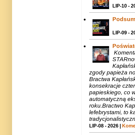
LIP-10 - 2
Podsum
LIP-09 - 2
Poświat
Komenta
STARnow
Kapłańsk
zgody papieża n
Bractwa Kapłańsk
konsekracje czte
papieskiego, co w
automatyczną eks
roku.Bractwo Ka
lefebrystami, to
tradycjonalistycz
LIP-08 - 2026 |
Komen