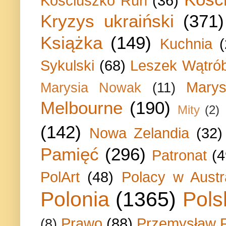
Kosciuszko Run
(36)
Kryzys ukraiński
(371)
Książka
(149)
Kuchnia
Sykulski
(68)
Leszek Wątrób
Marys
Marysia Nowak
(11)
Melbourne
(190)
Mity
(2)
(142)
Nowa Zelandia
(32)
Pamięć
(296)
Patronat
(4
PolArt
(48)
Polacy w Austra
Polonia
(1365)
Pols
Prawo
(88)
Przemysław P
(8)