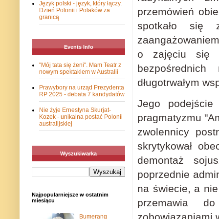
Język polski - język, który łączy.
przemówień obie
Dzień Polonii i Polaków za
granicą
spotkało się
zaangażowaniem U
Events Info
o zajęciu się
"Mój tata się żeni". Mam Teatr z
bezpośrednich 
nowym spektaklem w Australii
długotrwałym wsp
Prawybory na urząd Prezydenta
RP 2025 - debata 7 kandydatów
Jego podejście 
Nie żyje Ernestyna Skurjat-
pragmatyzmu "Amer
Kozek - unikalna postać Polonii
australijskiej
zwolennicy post
skrytykował ob
Wyszukiwarka
demontaż sojus
poprzednie admin
na świecie, a ni
Najpopularniejsze w ostatnim
przemawia do
miesiącu
zobowiązaniami w
Bumerang