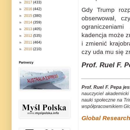
►
2017
(433)
Gdy Trump rozp
►
2016
(442)
►
2015
(380)
obserwował, cz
►
2014
(359)
ograniczeniami
►
2013
(405)
kadencja może zm
►
2012
(535)
i zmienić krajo
►
2011
(464)
►
2010
(210)
czy uda mu się z
Partnerzy
Prof. Ruel F. 
__________________
Prof. Ruel F. Pepa jest
nauczyciel akademicki 
nauki społeczne na Trin
współpracownikiem Glo
Global Researc