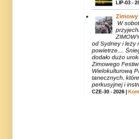
LIP-03 - 2
Zimowy 
W sobotę
przyjech
ZIMOWY 
od Sydney i leży 
powietrze.... Śni
dodało dużo uroku
Zimowego Festiwal
Wielokulturową P
tanecznych, któr
perkusyjnej i in
CZE-30 - 2026 |
Kome