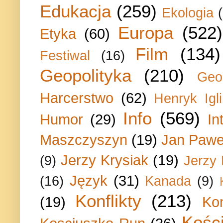
Edukacja
(259)
Ekologia
Europa
(522)
Etyka
(60)
Film
(134)
Festiwal
(16)
Geopolityka
(210)
Geo
Harcerstwo
(62)
Henryk Igli
Info
(569)
Humor
(29)
In
Maszczyszyn
(19)
Jan Paweł
Jerzy Krysiak
(19)
(9)
Jerzy
Język
(31)
(16)
Kanada
(9)
Konflikty
(213)
(19)
Ko
Kości