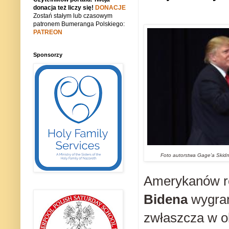
donacja też liczy się!
DONACJE
Zostań stałym lub czasowym
patronem Bumeranga Polskiego:
PATREON
Sponsorzy
Foto autorstwa Gage'a Skidm
Amerykanów r
Bidena
wygran
zwłaszcza w o