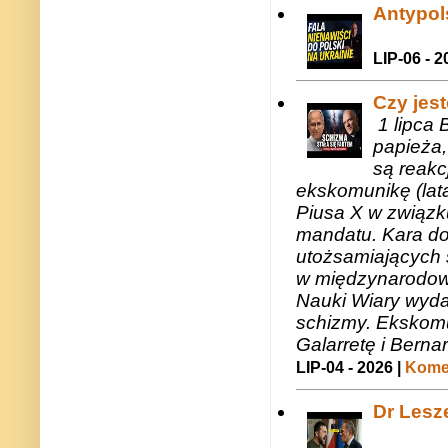
Antypols
LIP-06 - 2
Czy jes
1 lipca 
papieża,
są reakc
ekskomunikę (lat
Piusa X w związk
mandatu. Kara do
utożsamiających 
w międzynarodow
Nauki Wiary wyda
schizmy. Ekskomu
Galarretę i Bernar
LIP-04 - 2026 |
Komen
Dr Lesze