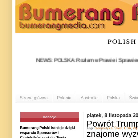
polish
NEWS: POLSKA: Rozłam w Prawie i Sprawiedliwości st
Strona główna
Polonia
Australia
Polska
Świa
piątek, 8 listopada 2
Donacje
Powrót Trum
Bumerang Polski istnieje dzięki
Tagi:
Geopolityka
,
Świat
,
USA
,
Wy
znajome wyz
wsparciu Sponsorów i
Czytelników portalu. Twoja