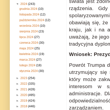
świata jest zdol
▼
2024
(243)
rządzenia. Gdy
grudnia 2024
(10)
spolaryzowanymi 
listopada 2024
(12)
października 2024
(12)
obawiają się, że
września 2024
(10)
kraju, jak i na
sierpnia 2024
(23)
uważają, że jego
lipca 2024
(27)
tradycyjna dyplo
czerwca 2024
(30)
maja 2024
(25)
Wniosek: Prezy
kwietnia 2024
(19)
marca 2024
(27)
Powrót Trumpa d
lutego 2024
(18)
utrzymujący się
stycznia 2024
(30)
który może zakw
►
2023
(254)
►
2022
(335)
interesom w s
►
2021
(428)
administracje. D
►
2020
(495)
odpowiedzial
►
2019
(424)
►
2018
(446)
zarządzaniem.