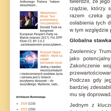
twierdził, że je
Anthonego Fishera "rokiem
straszliwym...
rządzie, którzy 
Włodzimierz
razem czeka go
Wnuk: Tani
prześmiewcy
osłabienia tych 
rzeczywistości
Donald Tusk na
w tym względzie 
kongresie
European People's Party na
Malcie (marzec 2017). Fot. EPP
Globalna stawka
Flickr CC BY 2.0 Z
zaciekawieniem przeczytałem...
Zwolennicy Trum
Ryszard Opara:
AMEN - Myśli na
jako potencjaln
ostatki
karnawału życia
Zakończenie woj
Jedną z bardzo
niezrozumiałych
przewartościowa
i niedocenianych podstaw życia
i zdrowia jest U śmiech -
Podczas gdy jeg
pozytywny stosunek – do
wszystkiego. Myślenie, rado...
bardziej zdestab
mu się doprowad
Archiwum Bumeranga
►
2026
(110)
Jednym z klucz
►
2025
(150)