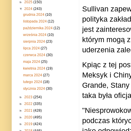
►
2025
(150)
Sullivan zapew
▼
2024
(243)
grudnia 2024
(10)
polityka zakła
listopada 2024
(12)
jest zainteres
października 2024
(12)
września 2024
(10)
którym mogą z
sierpnia 2024
(23)
uderzenia zale
lipca 2024
(27)
czerwca 2024
(30)
maja 2024
(25)
Kpiąc z tej po
kwietnia 2024
(19)
Meksyk i Chin
marca 2024
(27)
lutego 2024
(18)
Grande, Stany 
stycznia 2024
(30)
taka była ofic
►
2023
(254)
►
2022
(335)
"Niesprowokowa
►
2021
(428)
►
2020
(495)
podczas któryc
►
2019
(424)
jako odpowiedz
►
2018
(446)