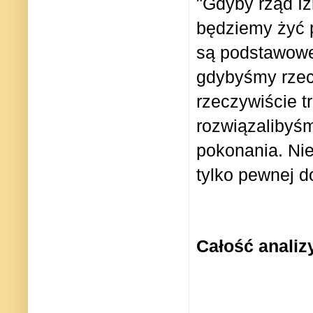
"Gdyby rząd Iz
będziemy żyć p
są podstawowe
gdybyśmy rzec
rzeczywiście t
rozwiązalibyśm
pokonania. Ni
tylko pewnej d
Całość anali