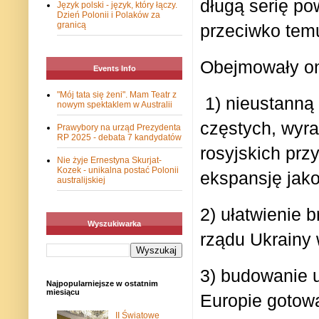
długą serię po
Język polski - język, który łączy.
Dzień Polonii i Polaków za
granicą
przeciwko tem
Obejmowały o
Events Info
"Mój tata się żeni". Mam Teatr z
1) nieustanną
nowym spektaklem w Australii
częstych, wyra
Prawybory na urząd Prezydenta
RP 2025 - debata 7 kandydatów
rosyjskich prz
Nie żyje Ernestyna Skurjat-
Kozek - unikalna postać Polonii
ekspansję jak
australijskiej
2) ułatwienie 
Wyszukiwarka
rządu Ukrainy 
3) budowanie u
Najpopularniejsze w ostatnim
miesiącu
Europie gotową
II Światowe