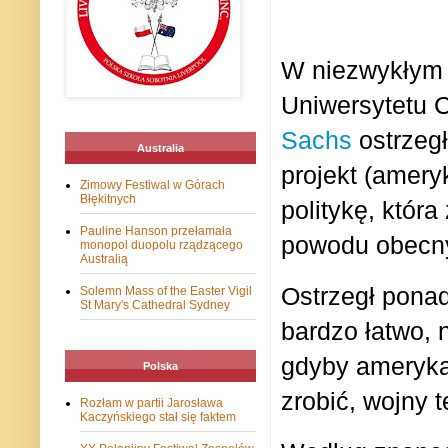
W niezwykłym 
Uniwersytetu 
Sachs
ostrzegł
Australia
projekt (amer
Zimowy Festiwal w Górach
Błękitnych
politykę, któr
Pauline Hanson przełamała
powodu obecnyc
monopol duopolu rządzącego
Australią
Ostrzegł ponad
Solemn Mass of the Easter Vigil
St Mary's Cathedral Sydney
bardzo łatwo, 
gdyby amerykań
Polska
zrobić, wojny 
Rozłam w partii Jarosława
Kaczyńskiego stał się faktem