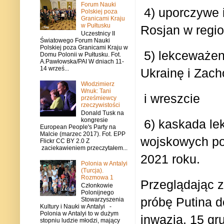
Forum Nauki
4) uporczywe i
Polskiej poza
Granicami Kraju
w Pułtusku
Rosjan w regi
Uczestnicy II
Światowego Forum Nauki
Polskiej poza Granicami Kraju w
5) lekceważen
Domu Polonii w Pułtusku. Fot.
A.Pawłowska/PAI W dniach 11-
14 wrześ...
Ukrainę i Zachó
Włodzimierz
Wnuk: Tani
i wreszcie
prześmiewcy
rzeczywistości
Donald Tusk na
kongresie
6) kaskada le
European People's Party na
Malcie (marzec 2017). Fot. EPP
wojskowych po 
Flickr CC BY 2.0 Z
zaciekawieniem przeczytałem...
2021 roku.
Polonia w Antalyi
(Turcja).
Rozmowa 1
Przeglądając z
Członkowie
Polonijnego
próbę Putina 
Stowarzyszenia
Kultury i Nauki w Antalyi -
Polonia w Antalyi to w dużym
inwazją. 15 gr
stopniu ludzie młodzi, mający