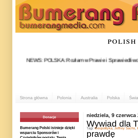
polish
NEWS: POLSKA: Rozłam w Prawie i Sprawiedliwości stał s
PO
Strona główna
Polonia
Australia
Polska
Świa
niedziela, 9 czerwca
Donacje
Wywiad dla T
Bumerang Polski istnieje dzięki
Tagi:
Geopolityka
,
Jeffrey Sachs
,
prawdę
wsparciu Sponsorów i
Czytelników portalu. Twoja