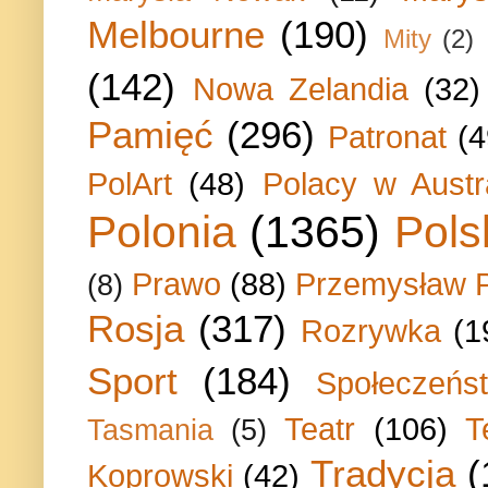
Melbourne
(190)
Mity
(2)
(142)
Nowa Zelandia
(32)
Pamięć
(296)
Patronat
(4
PolArt
(48)
Polacy w Austra
Polonia
(1365)
Pols
Prawo
(88)
Przemysław P
(8)
Rosja
(317)
Rozrywka
(1
Sport
(184)
Społeczeńs
Teatr
(106)
T
Tasmania
(5)
Tradycja
(
Koprowski
(42)