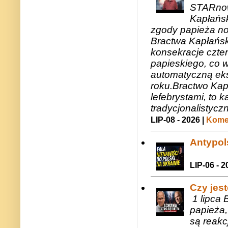
STARnow
Kapłańsk
zgody papieża n
Bractwa Kapłańsk
konsekracje czte
papieskiego, co w
automatyczną eks
roku.Bractwo Ka
lefebrystami, to
tradycjonalistycz
LIP-08 - 2026 |
Komen
Antypols
LIP-06 - 2
Czy jes
1 lipca 
papieża,
są reakc