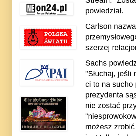
powiedział.
Carlson nazwa
przemysłowego"
szerzej relacj
Sachs powiedzi
"Słuchaj, jeśli
ci to na sucho
prezydenta są
nie zostać prz
"niesprowokowa
możesz zrobić 