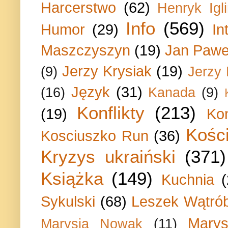
Harcerstwo
(62)
Henryk Igli
Info
(569)
Humor
(29)
In
Maszczyszyn
(19)
Jan Paweł
Jerzy Krysiak
(19)
(9)
Jerzy
Język
(31)
(16)
Kanada
(9)
Konflikty
(213)
(19)
Ko
Kości
Kosciuszko Run
(36)
Kryzys ukraiński
(371)
Książka
(149)
Kuchnia
Sykulski
(68)
Leszek Wątrób
Marys
Marysia Nowak
(11)