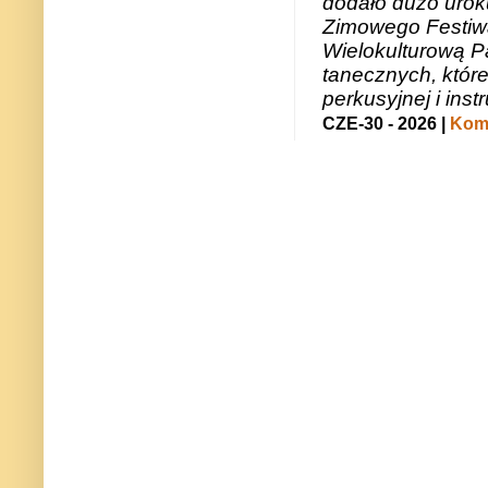
dodało dużo uroku
Zimowego Festiwal
Wielokulturową P
tanecznych, któr
perkusyjnej i in
CZE-30 - 2026 |
Kome