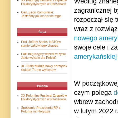
Według znanego
XX Polonijny Festiwal Zespołów
Folklorystycznych w Rzeszowie
zagranicznej b
Gen. Leon Komornicki:
Jesteśmy jak dzieci we mgle
rozpoczął się 
wraz z rozwią
Świat
nowego ameryk
Prof. Jeffrey Sachs: NATO w
swoje cele i z
stanie cakowitego chaosu
Pakt migracyjny wszedł w życie.
amerykańskiej
Jakie wyjście dla Polski?
Xi i Putin budują nowy porządek
świata! Trump wykiwany
W początkowej
Polonia
czym polega
d
XX Polonijny Festiwal Zespołów
Folklorystycznych w Rzeszowie
wbrew zachodn
Spotkanie Prezydenta RP z
w lutym 2022 r
Polonią na Florydzie