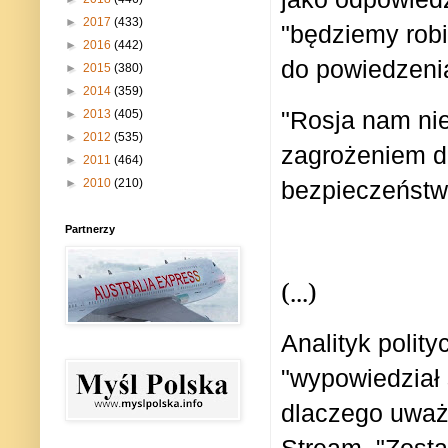
►
2017
(433)
"będziemy robi
►
2016
(442)
do powiedzenia
►
2015
(380)
►
2014
(359)
"Rosja nam nie
►
2013
(405)
►
2012
(535)
zagrożeniem d
►
2011
(464)
bezpieczeństwo
►
2010
(210)
Partnerzy
(...)
Analityk polit
"wypowiedział 
dlaczego uważ
Stream. "Zosta