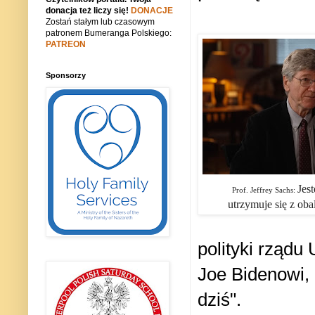
donacja też liczy się!
DONACJE
Zostań stałym lub czasowym
patronem Bumeranga Polskiego:
PATREON
Sponsorzy
Jes
Prof. Jeffrey Sachs:
utrzymuje się z oba
polityki rządu
Joe Bidenowi, 
dziś".