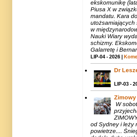
ekskomunikę (lat
Piusa X w związk
mandatu. Kara do
utożsamiających 
w międzynarodow
Nauki Wiary wyda
schizmy. Ekskomu
Galarretę i Bernar
LIP-04 - 2026 |
Komen
Dr Lesze
LIP-03 - 2
Zimowy 
W sobotę
przyjech
ZIMOWY 
od Sydney i leży 
powietrze.... Śni