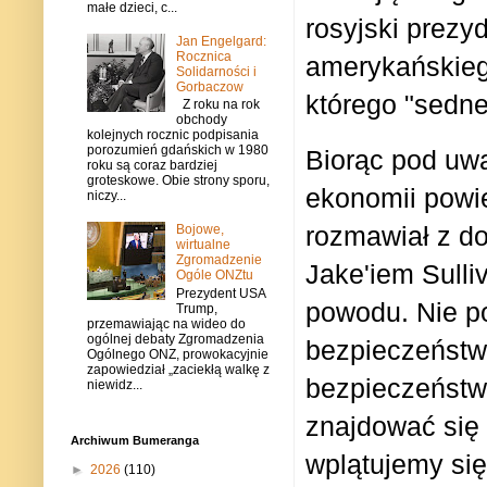
małe dzieci, c...
rosyjski prezyd
Jan Engelgard:
Rocznica
amerykańskieg
Solidarności i
Gorbaczow
którego "sedn
Z roku na rok
obchody
kolejnych rocznic podpisania
porozumień gdańskich w 1980
Biorąc pod uwa
roku są coraz bardziej
groteskowe. Obie strony sporu,
ekonomii powie
niczy...
rozmawiał z d
Bojowe,
wirtualne
Zgromadzenie
Jake'iem Sulli
Ogóle ONZtu
Prezydent USA
powodu. Nie p
Trump,
przemawiając na wideo do
ogólnej debaty Zgromadzenia
bezpieczeństwa
Ogólnego ONZ, prowokacyjnie
zapowiedział „zaciekłą walkę z
bezpieczeństw
niewidz...
znajdować się 
Archiwum Bumeranga
wplątujemy się
►
2026
(110)