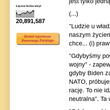
jest tylko jedn
Łączna liczba wizyt
(...)
20,891,587
"Ludzie u wład
naszym życiem.
chce... (i) pr
"Gdybyśmy pow
wojny" - zapew
gdyby Biden za
NATO, próbuje
rację. To nie 
neutralna". Ta 