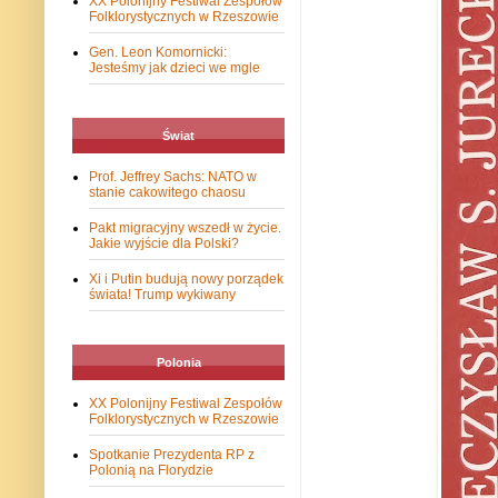
XX Polonijny Festiwal Zespołów
Folklorystycznych w Rzeszowie
Gen. Leon Komornicki:
Jesteśmy jak dzieci we mgle
Świat
Prof. Jeffrey Sachs: NATO w
stanie cakowitego chaosu
Pakt migracyjny wszedł w życie.
Jakie wyjście dla Polski?
Xi i Putin budują nowy porządek
świata! Trump wykiwany
Polonia
XX Polonijny Festiwal Zespołów
Folklorystycznych w Rzeszowie
Spotkanie Prezydenta RP z
Polonią na Florydzie