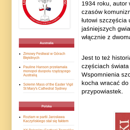
1934 roku, autor
czasów komunizmu
łutowi szczęścia 
jaśniejszych gwia
włącznie z dwoma
Australia
Zimowy Festiwal w Górach
Jest to też histo
Błękitnych
częściach świata
Pauline Hanson przełamała
monopol duopolu rządzącego
Wspomnienia szc
Australią
kocha wracać do 
Solemn Mass of the Easter Vigil
St Mary's Cathedral Sydney
przypowiastek.
Polska
Rozłam w partii Jarosława
Kaczyńskiego stał się faktem