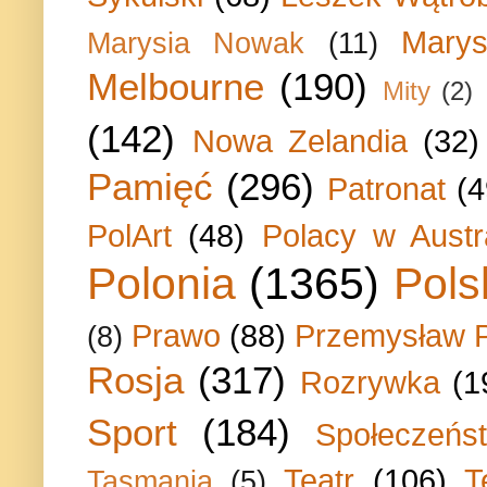
Marys
Marysia Nowak
(11)
Melbourne
(190)
Mity
(2)
(142)
Nowa Zelandia
(32)
Pamięć
(296)
Patronat
(4
PolArt
(48)
Polacy w Austra
Polonia
(1365)
Pols
Prawo
(88)
Przemysław P
(8)
Rosja
(317)
Rozrywka
(1
Sport
(184)
Społeczeńs
Teatr
(106)
T
Tasmania
(5)