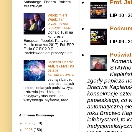
Prof. J
Anthonego Fishera "rokiem
straszliwym...
LIP-10 - 2
Włodzimierz
Wnuk: Tani
prześmiewcy
Podsum
rzeczywistości
Donald Tusk na
kongresie
European People's Party na
LIP-09 - 2
Malcie (marzec 2017). Fot. EPP
Flickr CC BY 2.0 Z
zaciekawieniem przeczytałem...
Poświat
Komenta
Ryszard Opara:
AMEN - Myśli na
STARnow
ostatki
Kapłańsk
karnawału życia
Jedną z bardzo
zgody papieża n
niezrozumiałych
Bractwa Kapłańsk
i niedocenianych podstaw życia
i zdrowia jest U śmiech -
konsekracje czte
pozytywny stosunek – do
papieskiego, co w
wszystkiego. Myślenie, rado...
automatyczną eks
roku.Bractwo Ka
Archiwum Bumeranga
lefebrystami, to
►
2026
(110)
tradycjonalistycz
►
2025
(150)