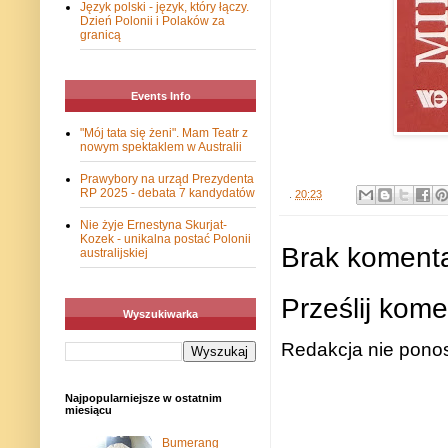
Język polski - język, który łączy.
Dzień Polonii i Polaków za
granicą
Events Info
"Mój tata się żeni". Mam Teatr z
nowym spektaklem w Australii
Prawybory na urząd Prezydenta
RP 2025 - debata 7 kandydatów
.
20:23
Nie żyje Ernestyna Skurjat-
Kozek - unikalna postać Polonii
Brak komenta
australijskiej
Prześlij kome
Wyszukiwarka
Redakcja nie ponos
Najpopularniejsze w ostatnim
miesiącu
Bumerang