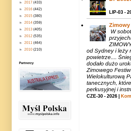
►
2017
(433)
►
2016
(442)
LIP-03 - 2
►
2015
(380)
►
2014
(359)
Zimowy 
►
2013
(405)
W sobotę
►
2012
(535)
przyjech
►
2011
(464)
ZIMOWY 
►
2010
(210)
od Sydney i leży 
powietrze.... Śni
dodało dużo uroku
Partnerzy
Zimowego Festiwal
Wielokulturową P
tanecznych, któr
perkusyjnej i in
CZE-30 - 2026 |
Kome