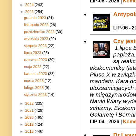
LIP-08 - 2026 |
Komen
►
2024
(243)
▼
2023
(254)
Antypols
grudnia 2023
(31)
listopada 2023
(26)
LIP-06 - 2
października 2023
(30)
września 2023
(20)
Czy jes
sierpnia 2023
(22)
1 lipca 
lipca 2023
(25)
papieża,
czerwca 2023
(20)
są reakc
maja 2023
(22)
ekskomunikę (lat
Piusa X w związk
kwietnia 2023
(23)
mandatu. Kara do
marca 2023
(12)
utożsamiających 
lutego 2023
(9)
w międzynarodow
stycznia 2023
(14)
Nauki Wiary wyda
►
2022
(335)
schizmy. Ekskomu
►
2021
(428)
Galarretę i Bernar
►
2020
(495)
LIP-04 - 2026 |
Komen
►
2019
(424)
►
2018
(446)
Dr Lesze