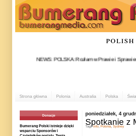
polish
NEWS: POLSKA: Rozłam w Prawie i Sprawiedliwości s
Strona główna
Polonia
Australia
Polska
Świa
poniedziałek, 4 grud
Donacje
Spotkanie z 
Bumerang Polski istnieje dzięki
Tagi:
Info
,
Polonia
,
Sydney
wsparciu Sponsorów i
Czytelników portalu. Twoja