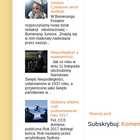
Juniora:
Czerwone serce
Australii
W Bumerangu
Polskim
rozpoczynamy nowy dział
redakcji młodzieżowej –
Bumerang Juniora . Znajdą się
w nim materiały nadesłane
przez naszyc...
Niepodległość a
suwerenność
Jak co roku w
dniu 11 listopada
obchodzimy
Narodowe
Święto Niepodległości,
ustanowione w 1937 roku, a
przywrócone jako święto
państwowe w ...
Globalny alfabet,
czyli
podsumowanie
Nowszy post
roku 2017
Fot. CC0
Subskrybuj:
Koment
domena
publiczna Rok 2017 dobiegł
końca. Rok nazwany przez
arcybiskupa Sydney