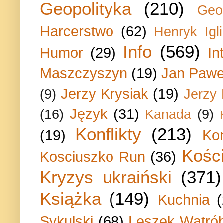
Geopolityka
(210)
Geo
Harcerstwo
(62)
Henryk Igli
Info
(569)
Humor
(29)
In
Maszczyszyn
(19)
Jan Paweł
Jerzy Krysiak
(19)
(9)
Jerzy
Język
(31)
(16)
Kanada
(9)
Konflikty
(213)
(19)
Ko
Kości
Kosciuszko Run
(36)
Kryzys ukraiński
(371)
Książka
(149)
Kuchnia
Sykulski
(68)
Leszek Wątrób