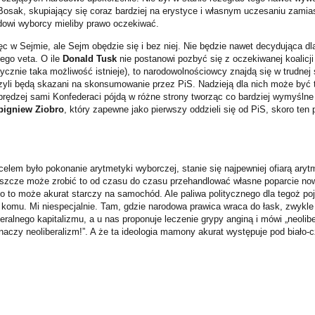
osak, skupiający się coraz bardziej na erystyce i własnym uczesaniu zamia
dowi wyborcy mieliby prawo oczekiwać.
ęc w Sejmie, ale Sejm obędzie się i bez niej. Nie będzie nawet decydująca d
ego veta. O ile
Donald Tusk
nie postanowi pozbyć się z oczekiwanej koalicji
tycznie taka możliwość istnieje), to narodowolnościowcy znajdą się w trudnej 
czyli będą skazani na skonsumowanie przez PiS. Nadzieją dla nich może być t
 prędzej sami Konfederaci pójdą w różne strony tworząc co bardziej wymyślne
bigniew Ziobro
, który zapewne jako pierwszy oddzieli się od PiS, skoro ten
j celem było pokonanie arytmetyki wyborczej, stanie się najpewniej ofiarą ary
szcze może zrobić to od czasu do czasu przehandlować własne poparcie no
o to może akurat starczy na samochód. Ale paliwa politycznego dla tegoż poj
omu. Mi niespecjalnie. Tam, gdzie narodowa prawica wraca do łask, zwykle 
ralnego kapitalizmu, a u nas proponuje leczenie grypy anginą i mówi „neolib
naczy neoliberalizm!”. A że ta ideologia mamony akurat występuje pod biało-