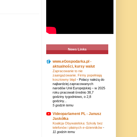
News Links
www.eGospodarka.pl -
aktualności, kursy walut
Zapracowanie to nie
zaangażowanie. Firmy popełniają
kosztowny błąd
-
Polacy należą do
najbardziej zapracowanych
narodów Unii Europejskiej – w 2025
roku pracowali średnio 38,7
godziny tygodniowo, o 2,8
godziny...
5 godzin temu
Videoparlament PL - Janusz
Jaskółka
Koalicja Obywatelska: Szkoły bez
telefonów i płatnych e-dzienników
-
11 godzin temu