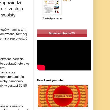
Retro
-
zapowiedzi
acji zostało
 swoisty
2 miesiące temu
 kolegów mam w tym
Bumerang Media TV
omawianej formacji,
ie mi przeprowadzić
dokładne badania,
to zestawić retorykę
 temu
rlamencie i
konkurentami dla
Nasz kanał you tube
wałoby narodowo-
ik w postaci 30-50
lkanaście miejsc?