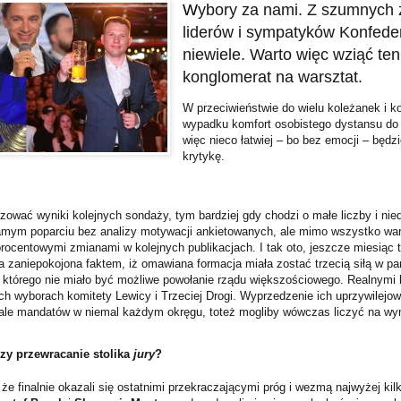
W
ybory za nami. Z szumnych 
liderów i sympatyków Konfeder
niewiele. Warto więc wziąć ten
konglomerat na warsztat.
W przeciwieństwie do wielu koleżanek i
wypadku komfort osobistego dystansu do 
więc nieco łatwiej – bo bez emocji – będz
krytykę.
izować wyniki kolejnych sondaży, tym bardziej gdy chodzi o małe liczby i nie
samym poparciu bez analizy motywacji ankietowanych, ale mimo wszystko war
 procentowymi zmianami w kolejnych publikacjach. I tak oto, jeszcze miesiąc
a zaniepokojona faktem, iż omawiana formacja miała zostać trzecią siłą w pa
 którego nie miało być możliwe powołanie rządu większościowego. Realnymi 
ch wyborach komitety Lewicy i Trzeciej Drogi. Wyprzedzenie ich uprzywilejo
ale mandatów w niemal każdym okręgu, toteż mogliby wówczas liczyć na wyn
zy przewracanie stolika
jury
?
 że finalnie okazali się ostatnimi przekraczającymi próg i wezmą najwyżej ki