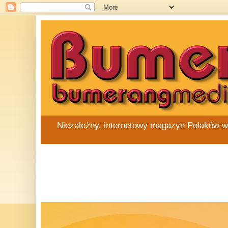
Niezależny, internetowy magazyn Polaków w Au