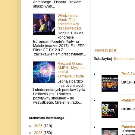
Anthonego Fishera "rokiem
straszliwym...
Włodzimierz
Wnuk: Tani
prześmiewcy
rzeczywistości
Donald Tusk na
kongresie
European People's Party na
Malcie (marzec 2017). Fot. EPP
Flickr CC BY 2.0 Z
Nowszy post
zaciekawieniem przeczytałem...
Subskrybuj:
Komentarze 
Ryszard Opara:
AMEN - Myśli na
ostatki
Prof. J
karnawału życia
Jedną z bardzo
LIP-10 - 
niezrozumiałych
i niedocenianych podstaw życia
i zdrowia jest U śmiech -
pozytywny stosunek – do
Podsum
wszystkiego. Myślenie, rado...
LIP-09 - 
Archiwum Bumeranga
►
2026
(110)
Poświat
Komenta
►
2025
(150)