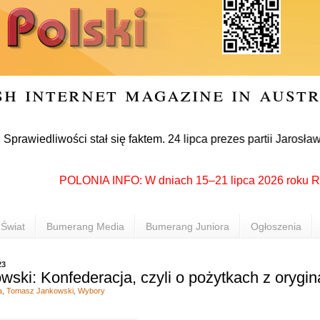
sh internet magazine in aust
dliwości stał się faktem. 24 lipca prezes partii Jarosław Kac
POLONIA INFO: W dniach 15–21 lipca 2026 roku Rzeszów
Świat
Bumerang Media
Bumerang Juniora
Ogłoszenia
23
ski: Konfederacja, czyli o pożytkach z orygin
a
,
Tomasz Jankowski
,
Wybory