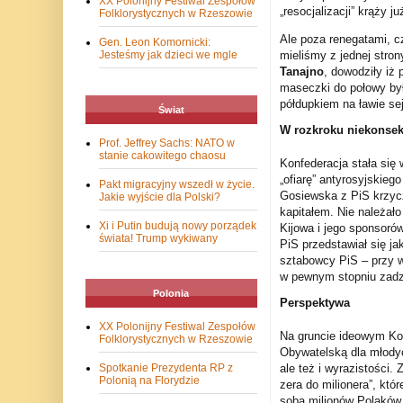
XX Polonijny Festiwal Zespołów
„resocjalizacji” krąży 
Folklorystycznych w Rzeszowie
Ale poza renegatami, c
Gen. Leon Komornicki:
mieliśmy z jednej stron
Jesteśmy jak dzieci we mgle
Tanajno
, dowodziły iż
maseczki do połowy było
półdupkiem na ławie se
Świat
W rozkroku niekonsek
Prof. Jeffrey Sachs: NATO w
stanie cakowitego chaosu
Konfederacja stała się
„ofiarę” antyrosyjskieg
Pakt migracyjny wszedł w życie.
Gosiewska z PiS krzyc
Jakie wyjście dla Polski?
kapitałem. Nie należał
Xi i Putin budują nowy porządek
Kijowa i jego sponsoró
świata! Trump wykiwany
PiS przedstawiał się j
sztabowcy PiS – przy w
w pewnym stopniu zadzi
Polonia
Perspektywa
XX Polonijny Festiwal Zespołów
Na gruncie ideowym Kon
Folklorystycznych w Rzeszowie
Obywatelską dla młodyc
Spotkanie Prezydenta RP z
ale też i wyrazistości.
Polonią na Florydzie
zera do milionera”, kt
sobą milionów Polaków 