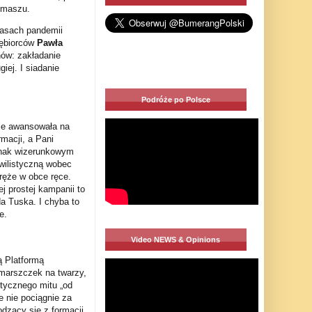
z-maszu.
zasach pandemii
iębiorców
Pawła
nów: zakładanie
iej. I siadanie
Podróże po Polsce
nie awansowała na
macji, a Pani
dnak wizerunkowym
wilistyczną wobec
ręże w obce ręce.
j prostej kampanii to
a Tuska. I chyba to
e.
Video NEWS & Opinions
ą Platformą
marszczek na twarzy,
stycznego mitu „od
e nie pociągnie za
dzący się z formacji