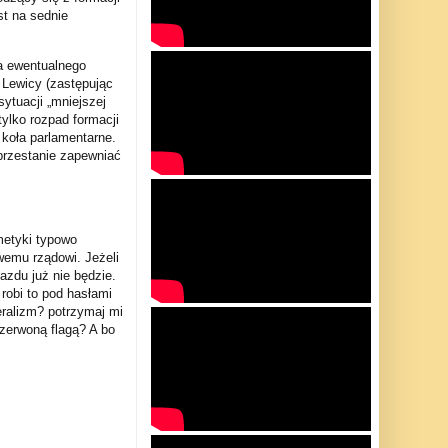
st na sednie
la ewentualnego
 Lewicy (zastępując
sytuacji „mniejszej
ylko rozpad formacji
 koła parlamentarne.
 przestanie zapewniać
tmetyki typowo
wemu rządowi. Jeżeli
azdu już nie będzie.
robi to pod hasłami
eralizm? potrzymaj mi
czerwoną flagą? A bo