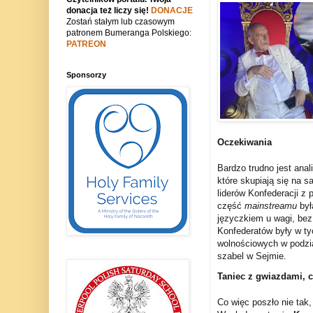
donacja też liczy się!
DONACJE
Zostań stałym lub czasowym
patronem Bumeranga Polskiego:
PATREON
Sponsorzy
Oczekiwania
Bardzo trudno jest anal
które skupiają się na 
liderów Konfederacji z
część
mainstreamu
był
języczkiem u wagi, bez
Konfederatów były w ty
wolnościowych w podzi
szabel w Sejmie.
Taniec z gwiazdami, c
Co więc poszło nie tak,