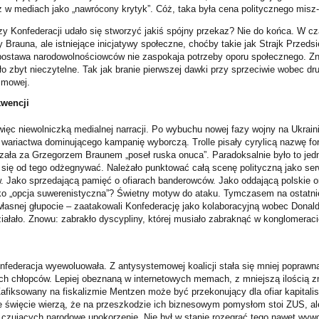
już w mediach jako „nawrócony krytyk”. Cóż, taka była cena politycznego mis
zy Konfederacji udało się stworzyć jakiś spójny przekaz? Nie do końca. W c
y Brauna, ale istniejące inicjatywy społeczne, choćby takie jak Strajk Przeds
 postawa narodowolnościowców nie zaspokaja potrzeby oporu społecznego. Z
 zbyt nieczytelne. Tak jak branie pierwszej dawki przy sprzeciwie wobec drug
jmowej.
wencji
 więc niewolniczką medialnej narracji. Po wybuchu nowej fazy wojny na Ukrai
o wariactwa dominującego kampanię wyborczą. Trolle pisały cyrylicą nazwę for
zała za Grzegorzem Braunem „poseł ruska onuca”. Paradoksalnie było to je
o się od tego odżegnywać. Należało punktować całą scenę polityczną jako ser
w. Jako sprzedającą pamięć o ofiarach banderowców. Jako oddającą polskie o
ako „opcja suwerenistyczna”? Świetny motyw do ataku. Tymczasem na ostatnie
łasnej głupocie – zaatakowali Konfederację jako kolaboracyjną wobec Donald
ałało. Znowu: zabrakło dyscypliny, której musiało zabraknąć w konglomeraci
federacja wyewoluowała. Z antysystemowej koalicji stała się mniej poprawn
h chłopców. Lepiej obeznaną w internetowych memach, z mniejszą ilością z
 Zafiksowany na fiskalizmie Mentzen może być przekonujący dla ofiar kapitali
óre święcie wierzą, że na przeszkodzie ich biznesowym pomysłom stoi ZUS, al
czujących narodowe upokorzenie. Nie był w stanie rozegrać tego nawet wywo