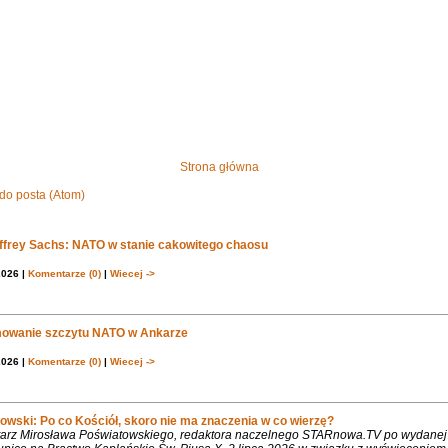
Strona główna
do posta (Atom)
effrey Sachs: NATO w stanie cakowitego chaosu
2026 |
Komentarze (0)
|
Wiecej ->
owanie szczytu NATO w Ankarze
2026 |
Komentarze (0)
|
Wiecej ->
owski: Po co Kościół, skoro nie ma znaczenia w co wierzę?
rz Mirosława Poświatowskiego, redaktora naczelnego STARnowa.TV po wydanej