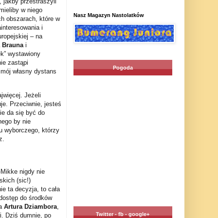
 jakby przestraszyli
mieliby w niego
Nasz Magazyn Nastolatków
ch obszarach, które w
interesowania i
ropejskiej – na
 Brauna
i
ek” wystawiony
ie zastąpi
Pogoda
 mój własny dystans
więcej. Jeżeli
e. Przeciwnie, jesteś
ie da się być do
nego by nie
tu wyborczego, którzy
z.
Mikke nigdy nie
kich (sic!)
e ta decyzja, to cała
 dostęp do środków
ra
Artura Dziambora
,
Twitter - fb - google+
i. Dziś dumnie, po