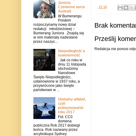
Juniora:
Czerwone serce
.
21:10
Australii
W Bumerangu
Polskim
Brak komentar
rozpoczynamy nowy dział
redakcji młodzieżowej –
Bumerang Juniora . Znajdą się
Prześlij kome
w nim materiały nadesłane
przez naszyc...
Redakcja nie ponosi odp
Niepodległość a
suwerenność
Jak co roku w
dniu 11 listopada
obchodzimy
Narodowe
Święto Niepodległości,
ustanowione w 1937 roku, a
przywrócone jako święto
państwowe w ...
Globalny alfabet,
czyli
podsumowanie
roku 2017
Fot. CC0
domena
publiczna Rok 2017 dobiegł
końca. Rok nazwany przez
arcybiskupa Sydney