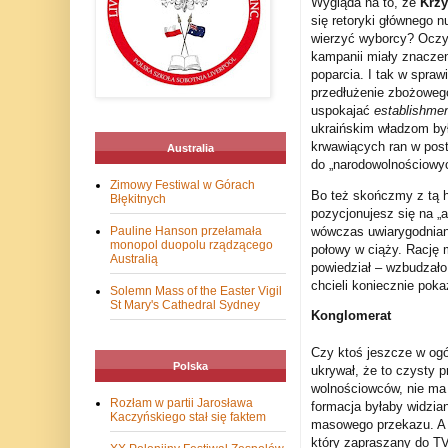
Wygląda na to, że
Krzy
się retoryki głównego n
wierzyć wyborcy? Oczyw
kampanii miały znaczeni
poparcia. I tak w spra
przedłużenie zbożowego
uspokajać
establishme
ukraińskim władzom był
krwawiących ran w pos
Australia
do „narodowolnościowyc
Zimowy Festiwal w Górach
Bo też skończmy z tą h
Błękitnych
pozycjonujesz się na „
Pauline Hanson przełamała
wówczas uwiarygodniany
monopol duopolu rządzącego
połowy w ciąży. Rację 
Australią
powiedział – wzbudzało
chcieli koniecznie poka
Solemn Mass of the Easter Vigil
St Mary's Cathedral Sydney
Konglomerat
Czy ktoś jeszcze w ogó
Polska
ukrywał, że to czysty 
wolnościowców, nie ma 
Rozłam w partii Jarosława
formacja byłaby widzia
Kaczyńskiego stał się faktem
masowego przekazu. A p
który zapraszany do TV