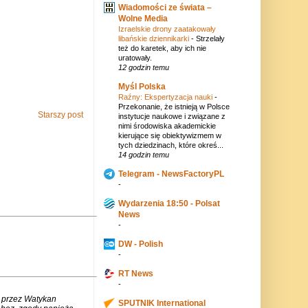
Wiadomości ze świata –
Wolne Media
Izraelskie drony zaatakowały
libańskie dziennikarki
-
Strzelały
też do karetek, aby ich nie
uratowały.
12 godzin temu
Myśl Polska
Raźny: Ekspertyzacja nauki
-
Przekonanie, że istnieją w Polsce
Starszy post
instytucje naukowe i związane z
nimi środowiska akademickie
kierujące się obiektywizmem w
tych dziedzinach, które okreś...
14 godzin temu
Telegram - NewsFactoryPL
-
Wydarzenia 18:50 - Polsat
News
-
DW - Polish
-
RT News
-
 przez Watykan
SPUTNIK International