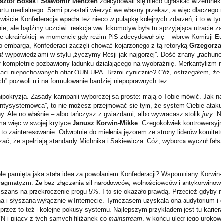
sztof Bosak
i
Sławomir Mentzen
zdecydowali się nieco ugłaskać wizerunek,
urtu medialnego. Sami przestali wierzyć we własny przekaz, a więc dlaczego 
iście Konfederacja wpadła też nieco w pułapkę kolejnych zdarzeń, i to w ty
e, ale bądźmy uczciwi: reakcja ww. lokomotyw była tu sprzyjająca utracie za
wie ukraińskiej: w momencie gdy reżim PiS zdecydował się – wbrew Komisji Eu
 embarga, Konfederaci zaczęli chować kojarzonego z tą retoryką
Grzegorza
nt
wypowiedziami w stylu „życzymy Rosji jak najgorzej”. Dość znany „rachun
 kompletnie pozbawiony ładunku działającego na wyobraźnię. Merkantylizm n
taci niepochowanych ofiar OUN-UPA. Brzmi cynicznie? Cóż, ostrzegałem, że
h” pozwoli mi na formułowanie bardziej niepoprawnych tez.
ipokryzją. Zasady kampanii wyborczej są proste: mają o Tobie mówić. Jak naj
antysystemowca”, to nie możesz przejmować się tym, że system Ciebie atakuj
. Ale no właśnie – albo tańczysz z gwiazdami, albo wywracasz stolik
jury
. N
ma więc w swojej krytyce
Janusz Korwin-Mikke
. Czegokolwiek kontrowersyj
 to zainteresowanie. Odwrotnie do mielenia jęzorem ze strony liderów komite
zać, że spełniają standardy Michnika i Sakiewicza. Cóż, wyborca wyczuł fałs
le pamięta jaka stała idea za powołaniem Konfederacji? Wspomniany Korwin-
pragmatyzm. Że bez złączenia sił narodowców, wolnościowców i antykorwinows
szans na przekroczenie progu 5%. I to się okazało prawdą. Przecież gdyby ni
na i słyszana wyłącznie w Internecie. Tymczasem uzyskała ona audytorium i
rzez to też i kolejne pokusy systemu. Najlepszym przykładem jest tu karie
N i pijący z tych samych filiżanek co
mainstream
, w końcu uległ jego urokow