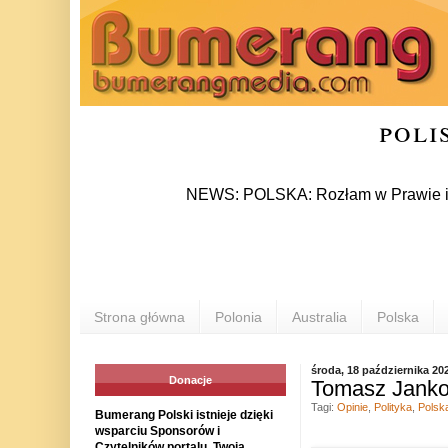
poli
NEWS: POLSKA: Rozłam w Prawie i Sprawie
Strona główna
Polonia
Australia
Polska
środa, 18 października 20
Donacje
Tomasz Jankow
Tagi:
Opinie
,
Polityka
,
Polsk
Bumerang Polski istnieje dzięki
wsparciu Sponsorów i
Czytelników portalu. Twoja