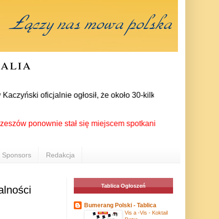
ralia
zyński oficjalnie ogłosił, że około 30-kilku posłów zrezygnow
 ponownie stał się miejscem spotkania Polonii z całego świat
Sponsors
Redakcja
Tablica Ogłoszeń
alności
Bumerang Polski - Tablica
Vis a -Vis - Koktail