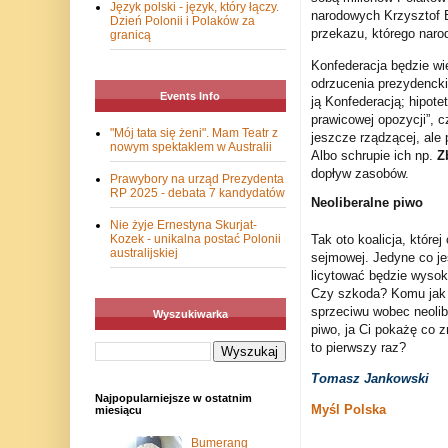
Język polski - język, który łączy.
narodowych Krzysztof B
Dzień Polonii i Polaków za
przekazu, którego naro
granicą
Konfederacja będzie wi
odrzucenia prezydencki
Events Info
ją Konfederacją; hipote
prawicowej opozycji”, 
"Mój tata się żeni". Mam Teatr z
jeszcze rządzącej, ale
nowym spektaklem w Australii
Albo schrupie ich np.
Z
dopływ zasobów.
Prawybory na urząd Prezydenta
RP 2025 - debata 7 kandydatów
Neoliberalne piwo
Nie żyje Ernestyna Skurjat-
Tak oto koalicja, które
Kozek - unikalna postać Polonii
australijskiej
sejmowej. Jedyne co je
licytować będzie wysok
Czy szkoda? Komu jak k
sprzeciwu wobec neolibe
Wyszukiwarka
piwo, ja Ci pokażę co z
to pierwszy raz?
Tomasz Jankowski
Najpopularniejsze w ostatnim
Myśl Polska
miesiącu
Bumerang