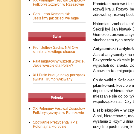
XX Polonijny Festiwal Zespołów
Pamiętam radiowe i tel
Folklorystycznych w Rzeszowie
rozwój kraju. Rozwój be
Gen. Leon Komornicki:
zdrowotnej, rozwój bud
Jesteśmy jak dzieci we mgle
Natomiast zachodnie oś
Sekcji był
Jan Nowak J
Gomułce zarówno antys
Świat
słuchaczem tych rozgło
Prof. Jeffrey Sachs: NATO w
Antysemicki i antykoś
stanie cakowitego chaosu
Zarzut antysemityzmu w
Faktycznie w okresie je
Pakt migracyjny wszedł w życie.
wyjechali do Izraela. D
Jakie wyjście dla Polski?
Albowiem ta emigracja 
Xi i Putin budują nowy porządek
świata! Trump wykiwany
Co do walki z Kościołem
jakimkolwiek kościołem
dopuszczał hierarchów 
mieszanie się do polityk
Polonia
współrządzenia… Czy to
XX Polonijny Festiwal Zespołów
List biskupów – w cz
Folklorystycznych w Rzeszowie
A oni, hierarchowie, mo
wysłania z Rzymu dnia 
Spotkanie Prezydenta RP z
Polonią na Florydzie
urzędzie pasterskim, k