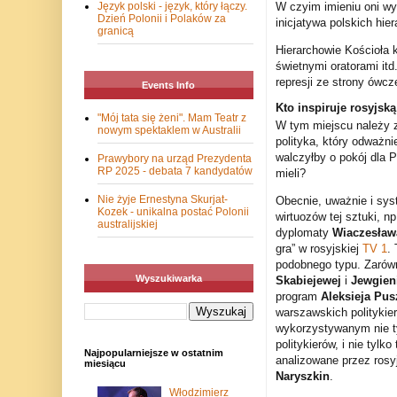
W czyim imieniu oni wyb
Język polski - język, który łączy.
Dzień Polonii i Polaków za
inicjatywa polskich hi
granicą
Hierarchowie Kościoła k
świetnymi oratorami itd.
represji ze strony ówcz
Events Info
Kto inspiruje rosyjsk
"Mój tata się żeni". Mam Teatr z
W tym miejscu należy z
nowym spektaklem w Australii
polityka, który odważn
walczyłby o pokój dla P
Prawybory na urząd Prezydenta
RP 2025 - debata 7 kandydatów
mieli?
Nie żyje Ernestyna Skurjat-
Obecnie, uważnie i sys
Kozek - unikalna postać Polonii
wirtuozów tej sztuki, n
australijskiej
dyplomaty
Wiaczesław
gra” w rosyjskiej
TV 1
.
podobnego typu. Zarówn
Wyszukiwarka
Skabiejewej
i
Jewgien
program
Aleksieja Pu
warszawskich politykie
wykorzystywanym nie t
politykierów, i nie tylk
Najpopularniejsze w ostatnim
analizowane przez rosy
miesiącu
Naryszkin
.
Włodzimierz