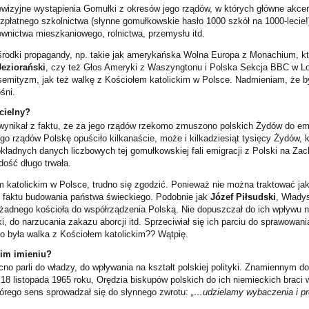
ewizyjne wystąpienia Gomułki z okresów jego rządów, w których główne akcen
zpłatnego szkolnictwa (słynne gomułkowskie hasło 1000 szkół na 1000-lecie!) 
ownictwa mieszkaniowego, rolnictwa, przemysłu itd.
rodki propagandy, np. takie jak amerykańska Wolna Europa z Monachium, kt
eziorański
, czy też Głos Ameryki z Waszyngtonu i Polska Sekcja BBC w Lo
emityzm, jak też walkę z Kościołem katolickim w Polsce. Nadmieniam, że 
śni.
cielny?
ynikał z faktu, że za jego rządów rzekomo zmuszono polskich Żydów do emig
go rządów Polskę opuściło kilkanaście, może i kilkadziesiąt tysięcy Żydów, 
okładnych danych liczbowych tej gomułkowskiej fali emigracji z Polski na Za
dość długo trwała.
 katolickim w Polsce, trudno się zgodzić. Ponieważ nie można traktować jako
 faktu budowania państwa świeckiego. Podobnie jak
Józef Piłsudski
, Włady
żadnego kościoła do współrządzenia Polską. Nie dopuszczał do ich wpływu n
i, do narzucania zakazu aborcji itd. Sprzeciwiał się ich parciu do sprawowania
 była walka z Kościołem katolickim?? Wątpię.
yim imieniu?
cno parli do władzy, do wpływania na kształt polskiej polityki. Znamiennym d
18 listopada 1965 roku, Orędzia biskupów polskich do ich niemieckich brac
tórego sens sprowadzał się do słynnego zwrotu:
„…udzielamy wybaczenia i pr