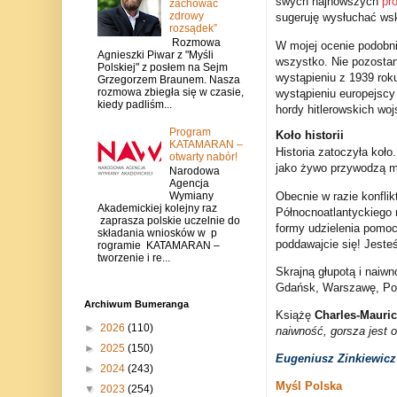
swych najnowszych
pr
zachować
zdrowy
sugeruję wysłuchać ws
rozsądek”
Rozmowa
W mojej ocenie podobni
Agnieszki Piwar z "Myśli
wszystko. Nie pozostan
Polskiej" z posłem na Sejm
wystąpieniu z 1939 rok
Grzegorzem Braunem. Nasza
rozmowa zbiegła się w czasie,
wystąpieniu europejscy 
kiedy padliśm...
hordy hitlerowskich wo
Program
Koło historii
KATAMARAN –
Historia zatoczyła koło
otwarty nabór!
jako żywo przywodzą mi
Narodowa
Agencja
Obecnie w razie konfli
Wymiany
Akademickiej kolejny raz
Północnoatlantyckiego
zaprasza polskie uczelnie do
formy udzielenia pomocy
składania wniosków w p
poddawajcie się! Jeste
rogramie KATAMARAN –
tworzenie i re...
Skrajną głupotą i naiwn
Gdańsk, Warszawę, Po
Archiwum Bumeranga
Książę
Charles-Mauric
►
2026
(110)
naiwność, gorsza jest 
►
2025
(150)
Eugeniusz Zinkiewicz
►
2024
(243)
Myśl Polska
▼
2023
(254)