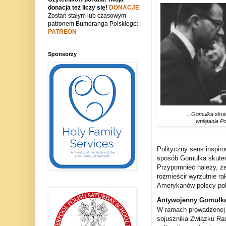
donacja też liczy się!
DONACJE
Zostań stałym lub czasowym
patronem Bumeranga Polskiego:
PATREON
Sponsorzy
...Gomułka skut
wplątania Po
Polityczny sens inspir
sposób Gomułka skutecz
Przypomnieć należy, że
rozmieścił wyrzutnie ra
Amerykanów polscy poli
Antywojenny Gomułk
W ramach prowadzonej p
sojusznika Związku Ra