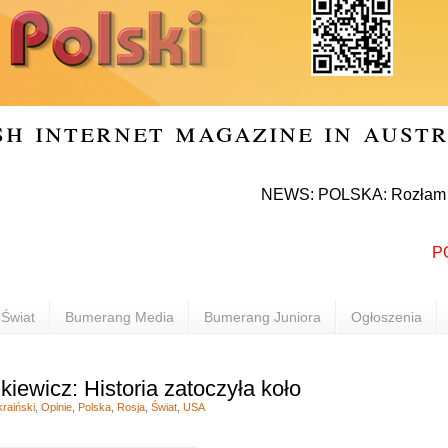
sh internet magazine in aust
NEWS: POLSKA: Rozłam w Prawie 
POLON
Świat
Bumerang Media
Bumerang Juniora
Ogłoszenia
iewicz: Historia zatoczyła koło
raiński
,
Opinie
,
Polska
,
Rosja
,
Świat
,
USA