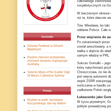
całkowitego zdominowan
socjalistycznych za Go
W ówczesnym okresie dz
niż te, które obecnie
Tow. Wiesława, bo tak
oddanie Polsce. Całe s
Przez więzienie do au
Australia
Po oskarżeniach przez
Zimowy Festiwal w Górach
został aresztowany, a 
Błękitnych
walkę o dojście do wła
samym władzę w PRL.
Pauline Hanson przełamała
monopol duopolu rządzącego
Sukces Gomułki – jego
Australią
który natychmiast przyl
Chruszczowa, że nie d
Solemn Mass of the Easter Vigil
St Mary's Cathedral Sydney
jest więcej autonomii d
wojsk ZSRR stacjonując
rozliczania w handlu z
zadłużenie Polski wzgl
Polska
Łukaszenko jako Gom
Rozłam w partii Jarosława
W życiu prywatnym, Go
Kaczyńskiego stał się faktem
polityki prowadzonej p