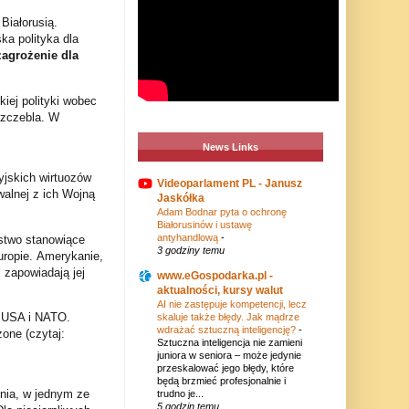
Białorusią.
ka polityka dla
agrożenie dla
iej polityki wobec
szczebla. W
News Links
yjskich wirtuozów
Videoparlament PL - Janusz
walnej z ich Wojną
Jaskółka
Adam Bodnar pyta o ochronę
Białorusinów i ustawę
antyhandlową
-
ństwo stanowiące
3 godziny temu
uropie. Amerykanie,
, zapowiadają jej
www.eGospodarka.pl -
aktualności, kursy walut
AI nie zastępuje kompetencji, lecz
d USA i NATO.
skaluje także błędy. Jak mądrze
wdrażać sztuczną inteligencję?
-
one (czytaj:
Sztuczna inteligencja nie zamieni
juniora w seniora – może jedynie
przeskalować jego błędy, które
będą brzmieć profesjonalnie i
nia, w jednym ze
trudno je...
5 godzin temu