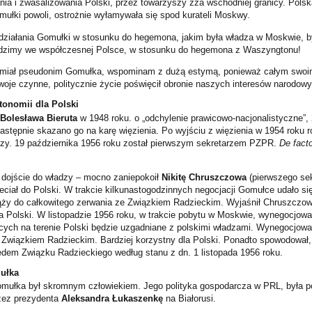
ia i zwasalizowania Polski, przez towarzyszy zza wschodniej granicy. Pols
mułki powoli, ostrożnie wyłamywała się spod kurateli Moskwy.
iałania Gomułki w stosunku do hegemona, jakim była władza w Moskwie, był
 widzimy we współczesnej Polsce, w stosunku do hegemona z Waszyngtonu!
i miał pseudonim Gomułka, wspominam z dużą estymą, ponieważ całym swoi
woje czynne, politycznie życie poświęcił obronie naszych interesów narodowy
tonomii dla Polski
Bolesława Bieruta
w 1948 roku. o „odchylenie prawicowo-nacjonalistyczne”, 
następnie skazano go na karę więzienia. Po wyjściu z więzienia w 1954 roku 
dzy. 19 października 1956 roku został pierwszym sekretarzem PZPR.
De fact
 dojście do władzy – mocno zaniepokoił
Nikitę Chruszczowa
(pierwszego se
eciał do Polski. W trakcie kilkunastogodzinnych negocjacji Gomułce udało si
ąży do całkowitego zerwania ze Związkiem Radzieckim. Wyjaśnił Chruszczow
la Polski. W listopadzie 1956 roku, w trakcie pobytu w Moskwie, wynegocjowa
ych na terenie Polski będzie uzgadniane z polskimi władzami. Wynegocjowa
e Związkiem Radzieckim. Bardziej korzystny dla Polski. Ponadto spowodował
ędem Związku Radzieckiego według stanu z dn. 1 listopada 1956 roku.
ułka
mułka był skromnym człowiekiem. Jego polityka gospodarcza w PRL, była p
rzez prezydenta
Aleksandra Łukaszenkę
na Białorusi.