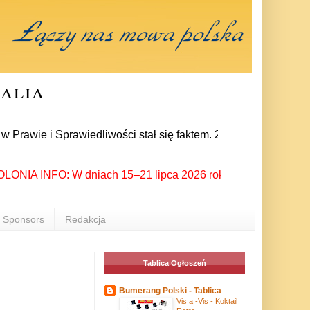
ralia
i Sprawiedliwości stał się faktem. 24 lipca prezes partii Jar
IA INFO: W dniach 15–21 lipca 2026 roku Rzeszów ponownie stał
Sponsors
Redakcja
Tablica Ogłoszeń
Bumerang Polski - Tablica
Vis a -Vis - Koktail