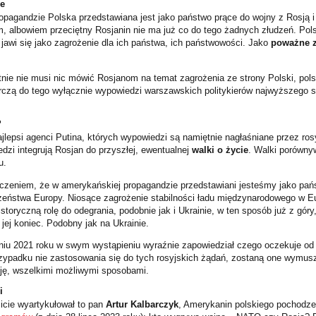
e
opagandzie Polska przedstawiana jest jako państwo prące do wojny z Rosją i 
, albowiem przeciętny Rosjanin nie ma już co do tego żadnych złudzeń. Pols
 jawi się jako zagrożenie dla ich państwa, ich państwowości. Jako
poważne z
nie nie musi nic mówić Rosjanom na temat zagrożenia ze strony Polski, polsk
tarczą do tego wyłącznie wypowiedzi warszawskich politykierów najwyższego 
?
jlepsi agenci Putina, których wypowiedzi są namiętnie nagłaśniane przez ros
dzi integrują Rosjan do przyszłej, ewentualnej
walki o życie
. Walki porówny
u.
oczeniem, że w amerykańskiej propagandzie przedstawiani jesteśmy jako pa
zeństwa Europy. Niosące zagrożenie stabilności ładu międzynarodowego w E
istoryczną rolę do odegrania, podobnie jak i Ukrainie, w ten sposób już z góry
jej koniec. Podobny jak na Ukrainie.
niu 2021 roku w swym wystąpieniu wyraźnie zapowiedział czego oczekuje o
rzypadku nie zastosowania się do tych rosyjskich żądań, zostaną one wymusz
ję, wszelkimi możliwymi sposobami.
i
cie wyartykułował to pan
Artur Kalbarczyk
, Amerykanin polskiego pochodze