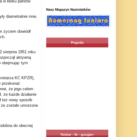
ka w bloku państw
Nasz Magazyn Nastolatków
y diametralnie inne,
m życiem dowiódł
ch.
Pogoda
2 sierpnia 1951 roku
rozpoczął aktywną
o
obejmując tym
kretarza KC KPZR),
ę przekonać
owi, że jego celem
ł, że każde działanie
ł też nowy sposób
, że zostało umorzone
odobna do obecnej
Twitter - fb - google+