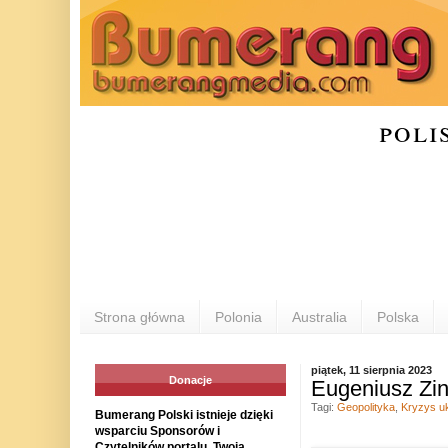
poli
Strona główna
Polonia
Australia
Polska
piątek, 11 sierpnia 2023
Donacje
Eugeniusz Zink
Tagi:
Geopolityka
,
Kryzys uk
Bumerang Polski istnieje dzięki
wsparciu Sponsorów i
Czytelników portalu. Twoja