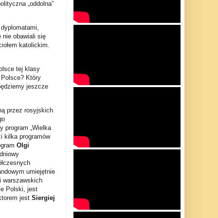
olityczna „oddolna”
i dyplomatami,
 nie obawiali się
iołem katolickim.
lsce tej klasy
 Polsce? Który
 będziemy jeszcze
ną przez rosyjskich
go
ny program „Wielka
i kilka programów
rogram
Olgi
odniowy
ółczesnych
andowym umiejętnie
i warszawskich
e Polski, jest
ktorem jest
Siergiej