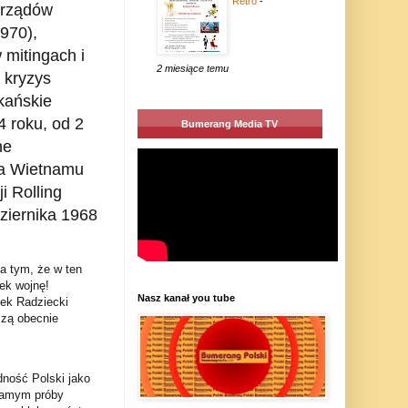
Retro
-
 rządów
970),
 mitingach i
2 miesiące temu
 kryzys
kańskie
 roku, od 2
Bumerang Media TV
ne
a Wietnamu
 Rolling
ziernika 1968
a tym, że w ten
ek wojnę!
Nasz kanał you tube
zek Radziecki
szą obecnie
dność Polski jako
 samym próby