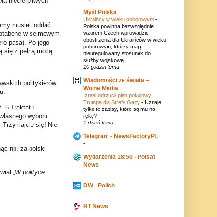
la niecierpliwych
Myśl Polska
Ukraińcy w wieku poborowym
-
emy musieli oddać
Polska powinna bezwzględnie
(notabene w sejmowym
wzorem Czech wprowadzić
obostrzenia dla Ukraińców w wieku
ro pasa). Po jego
poborowym, którzy mają
ą się z pełną mocą
nieuregulowany stosunek do
służby wojskowej....
10 godzin temu
Wiadomości ze świata –
awskich politykierów
Wolne Media
u.
Izrael odrzucił plan pokojowy
Trumpa dla Strefy Gazy
-
Uznaje
. 5 Traktatu
tylko te zapisy, które są mu na
 własnego wyboru
rękę?
1 dzień temu
 Trzymajcie się! Nie
Telegram - NewsFactoryPL
-
ąć np. za polski
Wydarzenia 18:50 - Polsat
News
awiał
„W polityce
-
DW - Polish
-
RT News
-