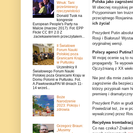
Polska jako zagrożeni
Wnuk: Tani
prześmiewcy
W obecnej rosyjskiej pr
rzeczywistości
Przypominam ten truizm
Donald Tusk na
przeciętnego Rosjanina
kongresie
ich
życia
!
European People's Party na
Malcie (marzec 2017). Fot. EPP
Flickr CC BY 2.0 Z
Prezydent Putin absolut
zaciekawieniem przeczytałem...
Rosji i Białorusi! Wys
oryginalnej wersji.
II Światowe
Forum Nauki
Polscy agenci Putina
Polskiej poza
W mojej ocenie są to na
Granicami Kraju
w Pułtusku
propagandy. Te wypowie
Uczestnicy II
Ojczyźnianą z XX wiek
Światowego Forum Nauki
Polskiej poza Granicami Kraju w
Nie jest dla mnie zask
Domu Polonii w Pułtusku. Fot.
zagrożenie dla bezpiec
A.Pawłowska/PAI W dniach 11-
14 wrześ...
którzy przypisali nam h
premierę i dramatyczny 
Boże
Narodzenie
Prezydent Putin w grud
2023: Pokoju i
Powiedział też, że w p
zdrowia
wywalczone) przez Ros
Recydywa tromtadracj
Grzegorz Braun:
Co nas czeka? Znakomi
„Musimy