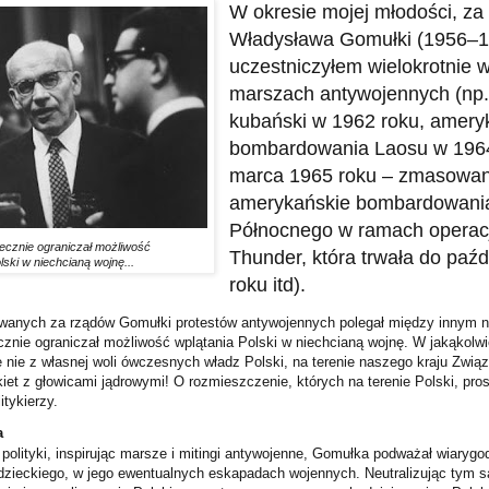
W okresie mojej młodości, za
Władysława Gomułki (1956–1
uczestniczyłem wielokrotnie w
marszach antywojennych (np.
kubański w 1962 roku, amery
bombardowania Laosu w 1964
marca 1965 roku – zmasowa
amerykańskie bombardowani
Północnego w ramach operacji
ecznie ograniczał możliwość
Thunder, która trwała do paźd
lski w niechcianą wojnę...
roku itd).
owanych za rządów Gomułki protestów antywojennych polegał między innym n
nie ograniczał możliwość wplątania Polski w niechcianą wojnę. W jakąkolwi
 nie z własnej woli ówczesnych władz Polski, na terenie naszego kraju Zwią
kiet z głowicami jądrowymi! O rozmieszczenie, których na terenie Polski, pro
tykierzy.
a
olityki, inspirując marsze i mitingi antywojenne, Gomułka podważał wiarygo
dzieckiego, w jego ewentualnych eskapadach wojennych. Neutralizując tym