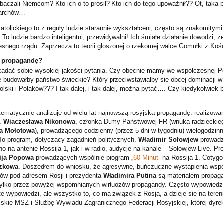
aczali Niemcom? Kto ich o to prosił? Kto ich do tego upoważnił?? Ot, taka p
erarchów…
atolickiego to z reguły ludzie starannie wykształceni, często są znakomitym
 To ludzie bardzo inteligentni, przewidywalni! Ich śmiałe działanie dowodzi, że
esnego rządu. Zaprzecza to teorii głoszonej o rzekomej walce Gomułki z Kośc
ą propagandę?
adać sobie wysokiej jakości pytania. Czy obecnie mamy we współczesnej Po
ie budowałby państwo świeckie? Który przeciwstawiałby się obcej dominacji w
olski i Polaków??? I tak dalej, i tak dalej, można pytać…. Czy kiedykolwiek
tematycznie analizuję od wielu lat najnowszą rosyjską propagandę. realizowa
p.
Wiaczesława Nikonowa
, członka Dumy Państwowej FR (wnuka radzieckie
a Mołotowa
), prowadzącego codzienny (przez 5 dni w tygodniu) wielogodzin
 To program, dotyczący zagadnień politycznych.
Władimir Sołowjew
prowadz
o na antenie Rossija 1, jak i w radio, audycje na kanale – Sołowjew Live. P
ija Popowa
prowadzących wspólnie program
„60 Minut”
na Rossija 1. Cotyg
szkowa
. Doszedłem do wniosku, że agresywne, buńczuczne wystąpienia wsp
rów pod adresem Rosji i prezydenta
Władimira Putina
są materiałem propag
ylko przez powyżej wspomnianych wirtuozów propagandy. Często wypowiedz
o te wypowiedzi, ale wszystko to, co ma związek z Rosją, a dzieje się na tereni
jskie MSZ i Służbę Wywiadu Zagranicznego Federacji Rosyjskiej, której dyre