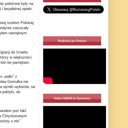
ty położone były na
i bezpłatnej opieki
órej szefem Polskiej
ndynie zarzucały
byłem namiętnym
Podróże po Polsce
racji do Izraela.
którzy w większości
chód nie pamiętam.
 „walki” z
sław Gomułka nie
a wyniki wyborów, na
 polityki, do
Video NEWS & Opinions
owodem jest fakt
i w Chrystusowym
osimy o nie”
.