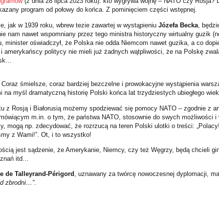
ogramów
(z dnia 28 lipca 2023 roku): kto wygrywa wojnę – NATO czy Rosja? D
kazany program od połowy do końca. Z pominięciem części wstępnej.
e, jak w 1939 roku, wbrew tezie zawartej w wystąpieniu
Józefa Becka
, będzi
ie nam nawet wspomniany przez tego ministra historyczny wirtualny guzik 
u, minister oświadczył, że Polska nie odda Niemcom nawet guzika, a co dopie
i amerykańscy politycy nie mieli już żadnych wątpliwości, że na Polskę zwal
jsk…
. Coraz śmielsze, coraz bardziej bezczelne i prowokacyjne wystąpienia warsz
 na myśl dramatyczną historię Polski końca lat trzydziestych ubiegłego wiek
ktu z Rosją i Białorusią możemy spodziewać się pomocy NATO – zgodnie z art
 mówiącym m.in. o tym, że państwa NATO, stosownie do swych możliwości i
, mogą np. zdecydować, że rozrzucą na teren Polski ulotki o treści: „Polacy!
śmy z Wami!”. Ot, i to wszystko!
ością jest sądzenie, że Amerykanie, Niemcy, czy też Węgrzy, będą chcieli gin
znań itd…
e de Talleyrand-Périgord
, uznawany za twórcę nowoczesnej dyplomacji, m
od zbrodni…”
.