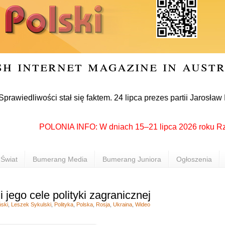
sh internet magazine in aust
iwości stał się faktem. 24 lipca prezes partii Jarosław Kaczy
POLONIA INFO: W dniach 15–21 lipca 2026 roku Rzeszów 
Świat
Bumerang Media
Bumerang Juniora
Ogłoszenia
 jego cele polityki zagranicznej
ński
,
Leszek Sykulski
,
Polityka
,
Polska
,
Rosja
,
Ukraina
,
Wideo