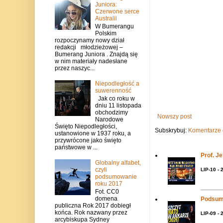
Juniora:
Czerwone serce
Australii
W Bumerangu
Polskim
rozpoczynamy nowy dział
redakcji młodzieżowej –
Bumerang Juniora . Znajdą się
w nim materiały nadesłane
przez naszyc...
Niepodległość a
suwerenność
Jak co roku w
dniu 11 listopada
obchodzimy
Nowszy post
Narodowe
Święto Niepodległości,
Subskrybuj:
Komentarze 
ustanowione w 1937 roku, a
przywrócone jako święto
państwowe w ...
Prof. J
Globalny alfabet,
czyli
LIP-10 - 
podsumowanie
roku 2017
Fot. CC0
domena
Podsum
publiczna Rok 2017 dobiegł
końca. Rok nazwany przez
LIP-09 - 
arcybiskupa Sydney