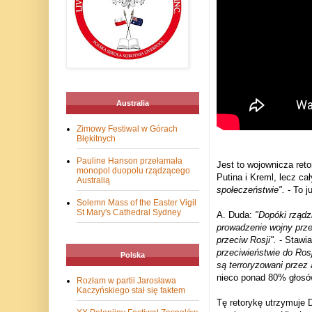
Australia
Zimowy Festiwal w Górach
Błękitnych
Pauline Hanson przełamała
Jest to wojownicza ret
monopol duopolu rządzącego
Putina i Kreml, lecz ca
Australią
społeczeństwie".
- To j
Solemn Mass of the Easter Vigil
St Mary's Cathedral Sydney
A. Duda:
"Dopóki rządz
prowadzenie wojny prz
przeciw Rosji".
- Stawia
przeciwieństwie do Rosj
Polska
są terroryzowani przez 
nieco ponad 80% głosó
Rozłam w partii Jarosława
Kaczyńskiego stał się faktem
Tę retorykę utrzymuje 