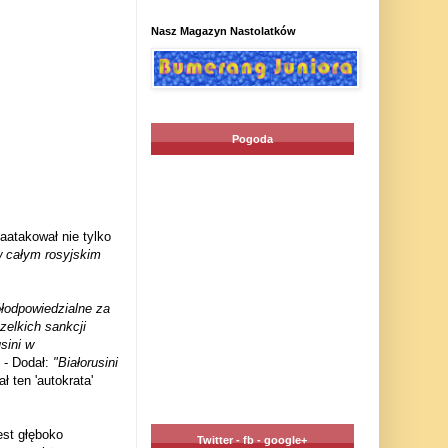
Nasz Magazyn Nastolatków
Pogoda
aatakował nie tylko
w całym rosyjskim
łodpowiedzialne za
elkich sankcji
usini w
- Dodał:
"Białorusini
ł ten 'autokrata'
est głęboko
Twitter - fb - google+