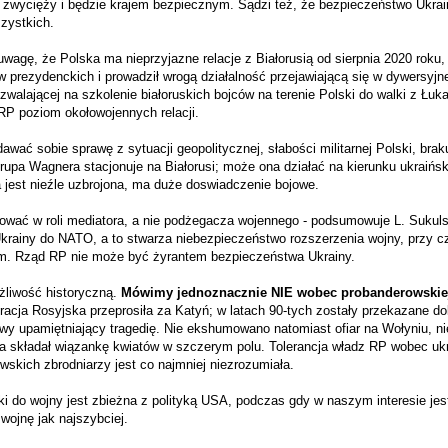
 zwycięży i będzie krajem bezpiecznym. Sądzi też, że bezpieczeństwo Ukrai
zystkich.
uwagę, że Polska ma nieprzyjazne relacje z Białorusią od sierpnia 2020 roku,
prezydenckich i prowadził wrogą działalność przejawiającą się w dywersyjnej
zezwalającej na szkolenie białoruskich bojców na terenie Polski do walki z Ł
 RP poziom okołowojennych relacji.
awać sobie sprawę z sytuacji geopolitycznej, słabości militarnej Polski, bra
grupa Wagnera stacjonuje na Białorusi; może ona działać na kierunku ukraińsk
a jest nieźle uzbrojona, ma duże doswiadczenie bojowe.
wać w roli mediatora, a nie podżegacza wojennego - podsumowuje L. Sukulsk
Ukrainy do NATO, a to stwarza niebezpieczeństwo rozszerzenia wojny, przy c
m. Rząd RP nie może być żyrantem bezpieczeństwa Ukrainy.
żliwość historyczną.
Mówimy jednoznacznie NIE wobec probanderowskiej p
acja Rosyjska przeprosiła za Katyń; w latach 90-tych zostały przekazane do
wy upamiętniający tragedię. Nie ekshumowano natomiast ofiar na Wołyniu, n
a składał wiązankę kwiatów w szczerym polu. Tolerancja władz RP wobec uk
wskich zbrodniarzy jest co najmniej niezrozumiała.
ki do wojny jest zbieżna z polityką USA, podczas gdy w naszym interesie je
 wojnę jak najszybciej.