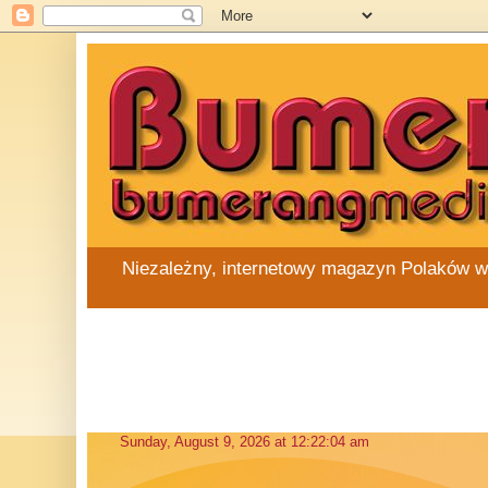
Niezależny, internetowy magazyn Polaków w Au