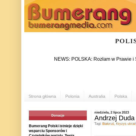
poli
NEWS: POLSKA: Rozłam w Prawie i Sprawiedl
Strona główna
Polonia
Australia
Polska
niedziela, 2 lipca 2023
Donacje
Andrzej Duda i
Tagi:
Białoruś
,
Kryzys ukrai
Bumerang Polski istnieje dzięki
wsparciu Sponsorów i
Czytelników portalu. Twoja