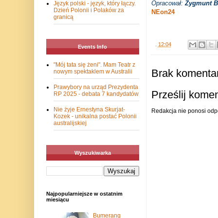
Opracował:
Zygmunt B
Język polski - język, który łączy.
Dzień Polonii i Polaków za
NEon24
granicą
.
12:04
Events Info
"Mój tata się żeni". Mam Teatr z
Brak komentar
nowym spektaklem w Australii
Prawybory na urząd Prezydenta
Prześlij kome
RP 2025 - debata 7 kandydatów
Nie żyje Ernestyna Skurjat-
Redakcja nie ponosi odp
Kozek - unikalna postać Polonii
australijskiej
Wyszukiwarka
Najpopularniejsze w ostatnim
miesiącu
Bumerang