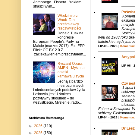
Anthonego Fishera "rokiem
straszliwym...
Poświat
Włodzimierz
Komenta
Wnuk: Tani
ekskomu
prześmiewcy
nowych 
rzeczywistości
Szwajca
Stolicy 
Donald Tusk na
typu od 1988 roku.Bra
kongresie
katolickie międzynaro
European People's Party na
Malcie (marzec 2017). Fot. EPP
LIP-08 - 2026 |
Komentarz
Flickr CC BY 2.0 Z
zaciekawieniem przeczytałem...
Antypols
Ryszard Opara:
LIP-06 - 
AMEN - Myśli na
ostatki
karnawału życia
Jedną z bardzo
Czy jes
niezrozumiałych
1 lipca
i niedocenianych podstaw życia
schizmę
i zdrowia jest U śmiech -
sentent
pozytywny stosunek – do
biskupó
wszystkiego. Myślenie, rado...
utożsam
Écône w Szwajcarii. W
schizmy. Ekskomunika 
LIP-04 - 2026 |
Komentarz
Archiwum Bumeranga
►
2026
(110)
Dr Lesze
►
2025
(150)