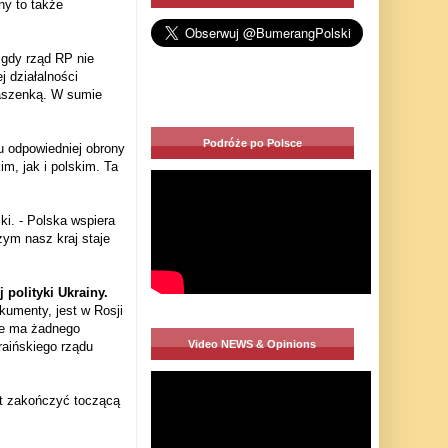
ny to także
 gdy rząd RP nie
 działalności
ukaszenką. W sumie
Podróże po Polsce
ku odpowiedniej obrony
im, jak i polskim. Ta
i. - Polska wspiera
zym nasz kraj staje
olityki Ukrainy.
kumenty, jest w Rosji
ie ma żadnego
Video NEWS & Opinions
raińskiego rządu
st zakończyć toczącą