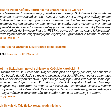
owski: Po co Kościół, skoro nie ma znaczenia w co wierzę?
rz Mirosława Poświatowskiego, redaktora naczelnego STARnowa.TV po wydanej
nice na Bractwo Kapłańskie Św. Piusa X, 2 lipca 2026 w związku z wyświęcenie
biskupów. 1 lipca w międzynarodowym seminarium Bractwa Kapłańskiego Święte
rii odbyły się konsekracje czterech nowych biskupów. Sakry udzielono bez mandat
Apostolskiej stanowi akt schizmy skutkujący automatyczną ekskomuniką.Wydarzeni
ctwo Kapłańskie Świętego Piusa X (FSSPX), powszechnie nazywane lefebrystami, 
dowe zgromadzenie księży tradycjonalistycznych. Zgromadzenie zostało założone..
e (0)
|
Wiecej ->
ka fala na Ukrainie. Rozbrajenie polskiej armii
2026 |
Komentarze (0)
|
Wiecej ->
teśmy Świadkami nowej schizmy w Kościele katolickim?
 Bractwo św. Piusa X dokonało święceń biskupich bez zgody papieża, co oznacza 
. Co będzie dalej? Jakie są reakcje wewnątrz Kościoła?Watykan ogłosił automaty
iae) wobec biskupów Bractwa Kapłańskiego Świętego Piusa X w związku z nielega
w bez papieskiego mandatu. Kara dotknęła również wszystkich kapłanów i wiernyc
iających się z Bractwem, co uznano za akt schizmy. Obrzęd miał miejsce w międ
 odpowiedzi Dykasteria Nauki Wiary wydała dekret stwierdzający, że konsekracje 
objęła głównych konsekratorów (biskupów Alfonso de Galarretę i Bernarda...
e (0)
|
Wiecej ->
k Sykulski: Tak źle jak teraz, nigdy nie było