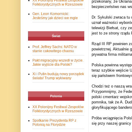
XX Polonijny Festiwal Zespołów
przekonany, że Ukraina
Folklorystycznych w Rzeszowie
bezpieczeństwo nas ws
Gen. Leon Komornicki:
Dr. Sykulski zwraca tu 
Jesteśmy jak dzieci we mgle
uznał ważności wyborów 
telewizji Biełsat, czy 
jest to ze strony rządu
Świat
Rząd III RP powinien zd
Prof. Jeffrey Sachs: NATO w
powietrznej. Aktualnie 
stanie cakowitego chaosu
prywatna firma militarn
Pakt migracyjny wszedł w życie.
Jakie wyjście dla Polski?
Polska powinna występo
teraz szybkie wejście 
Xi i Putin budują nowy porządek
się państwem frontowy
świata! Trump wykiwany
Chodzi też o naszą wra
Przypomnijmy, że Feder
Polonia
polski cmentarz wojsko
pomnika, tak że A. Dud
XX Polonijny Festiwal Zespołów
gloryfikującego bandero
Folklorystycznych w Rzeszowie
Próba wciągnięcia Pols
Spotkanie Prezydenta RP z
się przy naszej granicy
Polonią na Florydzie