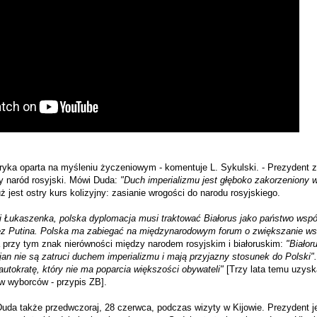
oryka oparta na myśleniu życzeniowym - komentuje L. Sykulski. - Prezydent z
ły naród rosyjski. Mówi Duda:
"Duch imperializmu jest głęboko zakorzeniony 
uż jest ostry kurs kolizyjny: zasianie wrogości do narodu rosyjskiego.
i Łukaszenka, polska dyplomacja musi traktować Białorus jako państwo wspó
ez Putina. Polska ma zabiegać na międzynarodowym forum o zwiększanie wsz
 przy tym znak nierówności między narodem rosyjskim i białoruskim:
"Białor
an nie są zatruci duchem imperializmu i mają przyjazny stosunek do Polski".
autokratę, który nie ma poparcia większości obywateli"
[Trzy lata temu uzyska
w wyborców - przypis ZB].
Duda także przedwczoraj, 28 czerwca, podczas wizyty w Kijowie. Prezydent j