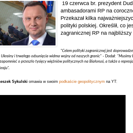
19 czerwca br. prezydent Dud
ambasadorami RP na coroczne
Przekazał kilka najważniejszy
polityki polskiej. Określił, co je
zagranicznej RP na najbliższy 
"Celem polityki zagranicznej jest doprowadze
- Dodał:
a Ukrainy i trwałego odsunięcia widma wojny od naszych granic"
"Musimy b
zapomnieć o przeszło tysięcy więźniów politycznych na Białorusi, a także o repre
raju".
Leszek Sykulski
omawia w swoim
podkaście geopolitycznym
na YT: