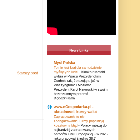
News Links
Myśl Polska
To nie jest kraj dla samodzielnie
myślących ludzi
-
Kloaka rusofobii
Starszy post
wybiła w Pałacu Prezydenckim.
Cuchnie tak, że czują to już w
Waszyngtonie i Moskwie.
Prezydent Karol Nawrocki w swoim
bezrozumnym przemó...
9 godzin temu
www.eGospodarka.pl -
aktualności, kursy walut
Zapracowanie to nie
zaangażowanie. Firmy popełniają
kosztowny błąd
-
Polacy należą do
najbardziej zapracowanych
narodów Unii Europejskiej – w 2025
roku pracowali średnio 38,7