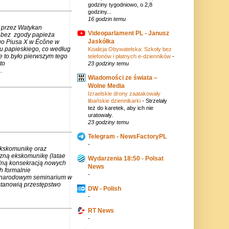
godziny tygodniowo, o 2,8
godziny...
16 godzin temu
 przez Watykan
Videoparlament PL - Janusz
m bez zgody papieża
Jaskółka
go Piusa X w Écône w
u papieskiego, co według
Koalicja Obywatelska: Szkoły bez
e to było pierwszym tego
telefonów i płatnych e-dzienników
-
to
23 godziny temu
.
Wiadomości ze świata –
Wolne Media
Izraelskie drony zaatakowały
libańskie dziennikarki
-
Strzelały
też do karetek, aby ich nie
uratowały.
23 godziny temu
Telegram - NewsFactoryPL
-
ekskomunikę oraz
czną ekskomunikę (latae
Wydarzenia 18:50 - Polsat
lną konsekracją nowych
News
h formalnie
-
zynarodowym seminarium w
stanowią przestępstwo
DW - Polish
-
RT News
-