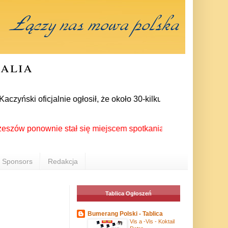
ralia
ński oficjalnie ogłosił, że około 30-kilku posłów zrezygnował
ponownie stał się miejscem spotkania Polonii z całego świata 
Sponsors
Redakcja
Tablica Ogłoszeń
Bumerang Polski - Tablica
Vis a -Vis - Koktail