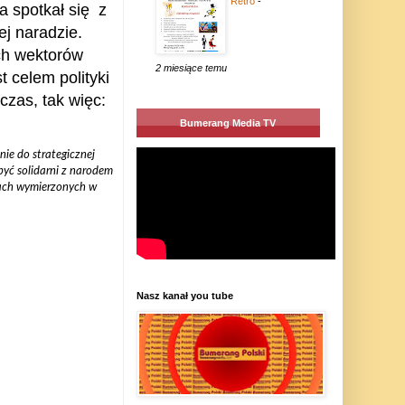
Retro
-
a spotkał się z
j naradzie.
ch wektorów
2 miesiące temu
st celem polityki
czas, tak więc:
Bumerang Media TV
nie do strategicznej
yć solidarni z narodem
sjach wymierzonych w
Nasz kanał you tube