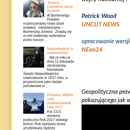
Juniora:
Czerwone serce
Australii
Patrick Wood
W Bumerangu
Polskim
UNCUT NEWS
rozpoczynamy nowy dział
redakcji młodzieżowej –
Bumerang Juniora . Znajdą się
w nim materiały nadesłane
przez naszyc...
opracowanie wersji
Niepodległość a
NEon24
suwerenność
Jak co roku w
dniu 11 listopada
obchodzimy
Narodowe
Święto Niepodległości,
ustanowione w 1937 roku, a
przywrócone jako święto
państwowe w ...
Geopolityczna pra
Globalny alfabet,
czyli
pokazującego jak w
podsumowanie
roku 2017
Fot. CC0
domena
publiczna Rok 2017 dobiegł
końca. Rok nazwany przez
arcybiskupa Sydney