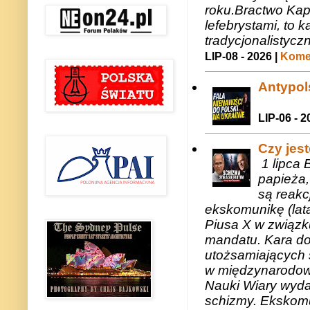
roku.Bractwo Ka
lefebrystami, to
tradycjonalistycz
LIP-08 - 2026 |
Komen
Antypols
LIP-06 - 2
Czy jes
1 lipca 
papieża,
są reakc
ekskomunikę (lat
Piusa X w związk
mandatu. Kara do
utożsamiających 
w międzynarodow
Nauki Wiary wyda
schizmy. Ekskomu