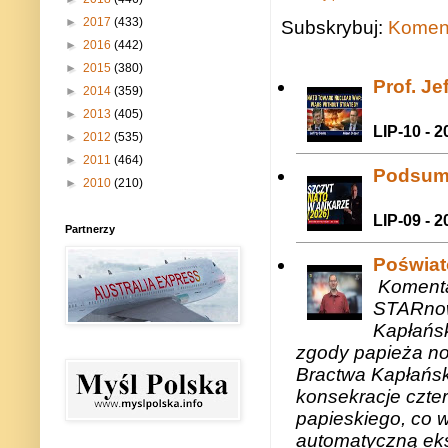
►
2017
(433)
Subskrybuj:
Koment
►
2016
(442)
►
2015
(380)
Prof. J
►
2014
(359)
►
2013
(405)
LIP-10 - 2
►
2012
(535)
►
2011
(464)
Podsum
►
2010
(210)
LIP-09 - 2
Partnerzy
Poświat
Komenta
STARnow
Kapłańsk
zgody papieża n
Bractwa Kapłańsk
konsekracje czte
papieskiego, co w
automatyczną eks