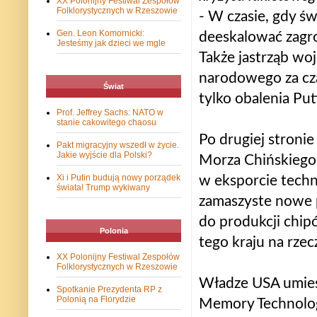
XX Polonijny Festiwal Zespołów
Folklorystycznych w Rzeszowie
- W czasie, gdy ś
Gen. Leon Komornicki:
deeskalować zagro
Jesteśmy jak dzieci we mgle
Także jastrząb wo
narodowego za cza
Świat
tylko obalenia Put
Prof. Jeffrey Sachs: NATO w
stanie cakowitego chaosu
Po drugiej stroni
Pakt migracyjny wszedł w życie.
Jakie wyjście dla Polski?
Morza Chińskiego 
Xi i Putin budują nowy porządek
w eksporcie tech
świata! Trump wykiwany
zamaszyste nowe p
do produkcji chip
Polonia
tego kraju na rz
XX Polonijny Festiwal Zespołów
Folklorystycznych w Rzeszowie
Władze USA umieśc
Spotkanie Prezydenta RP z
Polonią na Florydzie
Memory Technologi