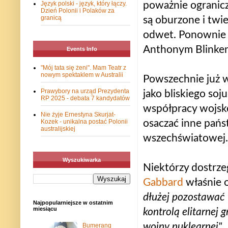
poważnie ogranicz
Język polski - język, który łączy.
Dzień Polonii i Polaków za
granicą
są oburzone i twi
odwet. Ponownie 
Anthonym Blinken
Events Info
"Mój tata się żeni". Mam Teatr z
nowym spektaklem w Australii
Powszechnie już w
Prawybory na urząd Prezydenta
jako bliskiego soj
RP 2025 - debata 7 kandydatów
współpracy wojsko
Nie żyje Ernestyna Skurjat-
osaczać inne pańs
Kozek - unikalna postać Polonii
australijskiej
wszechświatowej.
Wyszukiwarka
Niektórzy dostrz
Gabbard
właśnie o
dłużej pozostawać 
Najpopularniejsze w ostatnim
miesiącu
kontrolą elitarnej 
wojny nuklearnej".
Bumerang