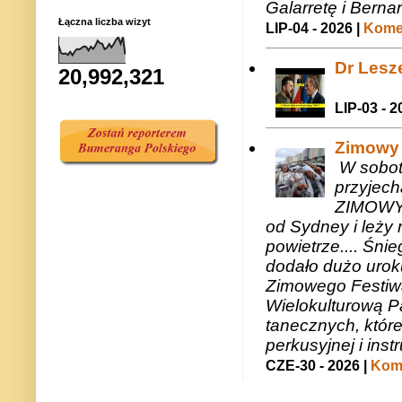
Galarretę i Bernar
Łączna liczba wizyt
LIP-04 - 2026 |
Komen
Dr Lesze
20,992,321
LIP-03 - 2
Zimowy 
W sobotę
przyjech
ZIMOWY 
od Sydney i leży 
powietrze.... Śni
dodało dużo uroku
Zimowego Festiwal
Wielokulturową P
tanecznych, któr
perkusyjnej i in
CZE-30 - 2026 |
Kome