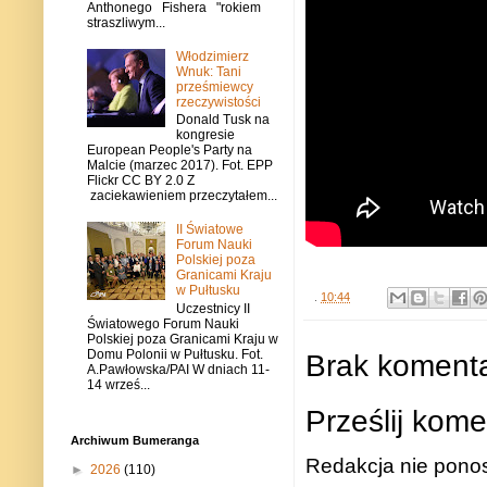
Anthonego Fishera "rokiem
straszliwym...
Włodzimierz
Wnuk: Tani
prześmiewcy
rzeczywistości
Donald Tusk na
kongresie
European People's Party na
Malcie (marzec 2017). Fot. EPP
Flickr CC BY 2.0 Z
zaciekawieniem przeczytałem...
II Światowe
Forum Nauki
Polskiej poza
Granicami Kraju
w Pułtusku
.
10:44
Uczestnicy II
Światowego Forum Nauki
Polskiej poza Granicami Kraju w
Domu Polonii w Pułtusku. Fot.
Brak komenta
A.Pawłowska/PAI W dniach 11-
14 wrześ...
Prześlij kome
Archiwum Bumeranga
Redakcja nie ponos
►
2026
(110)