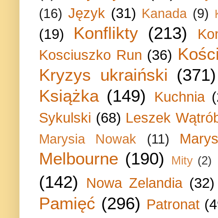
Język
(31)
(16)
Kanada
(9)
Konflikty
(213)
(19)
Ko
Kości
Kosciuszko Run
(36)
Kryzys ukraiński
(371)
Książka
(149)
Kuchnia
Sykulski
(68)
Leszek Wątrób
Marys
Marysia Nowak
(11)
Melbourne
(190)
Mity
(2)
(142)
Nowa Zelandia
(32)
Pamięć
(296)
Patronat
(4