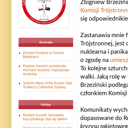
Zbigniew Brzezińsk
Komisji Trójstronn
się odpowiednikie
Zastanawia mnie f
Trójstronnej, jes
Australia
nuklearna i panik
Zimowy Festiwal w Górach
Błękitnych
o zgodę na
umiesz
Pauline Hanson przełamała
To kolejne szturch
monopol duopolu rządzącego
Australią
walki. Jaką rolę 
Solemn Mass of the Easter Vigil
Brzeziński podleg
St Mary's Cathedral Sydney
członkiem Komisji
Polska
Komunikaty wycho
Rozłam w partii Jarosława
dopasowane do Ros
Kaczyńskiego stał się faktem
kryzysu rakietoweg