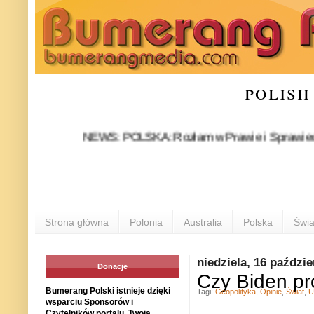
polish
NEWS: POLSKA: Rozłam w Prawie i Sprawiedliwości st
Strona główna
Polonia
Australia
Polska
Świa
niedziela, 16 paździe
Donacje
Czy Biden pr
Bumerang Polski istnieje dzięki
Tagi:
Geopolityka
,
Opinie
,
Świat
,
U
wsparciu Sponsorów i
Czytelników portalu. Twoja