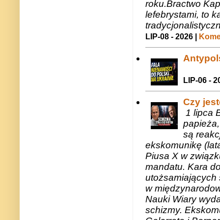
roku.Bractwo Ka
lefebrystami, to
tradycjonalistycz
LIP-08 - 2026 |
Komen
Antypols
LIP-06 - 2
Czy jes
1 lipca 
papieża,
są reakc
ekskomunikę (lat
Piusa X w związk
mandatu. Kara do
utożsamiających 
w międzynarodow
Nauki Wiary wyda
schizmy. Ekskomu