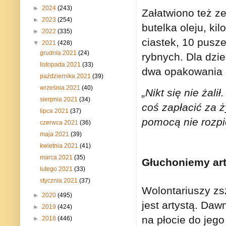
►
2024
(243)
Załatwiono też z
►
2023
(254)
butelka oleju, k
►
2022
(335)
ciastek, 10 pusz
▼
2021
(428)
grudnia 2021
(24)
rybnych. Dla dzie
listopada 2021
(33)
dwa opakowania 
października 2021
(39)
września 2021
(40)
„Nikt się nie żalił
sierpnia 2021
(34)
coś zapłacić za ż
lipca 2021
(37)
pomocą nie rozp
czerwca 2021
(36)
maja 2021
(39)
kwietnia 2021
(41)
marca 2021
(35)
Głuchoniemy art
lutego 2021
(33)
stycznia 2021
(37)
Wolontariuszy zs
►
2020
(495)
jest artystą. Da
►
2019
(424)
na płocie do jego
►
2018
(446)