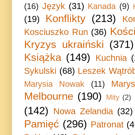
Język
(31)
(16)
Kanada
(9)
Konflikty
(213)
(19)
Ko
Kości
Kosciuszko Run
(36)
Kryzys ukraiński
(371)
Książka
(149)
Kuchnia
Sykulski
(68)
Leszek Wątrób
Marys
Marysia Nowak
(11)
Melbourne
(190)
Mity
(2)
(142)
Nowa Zelandia
(32)
Pamięć
(296)
Patronat
(4