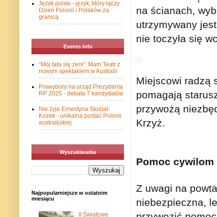
Język polski - język, który łączy.
na ścianach, wybi
Dzień Polonii i Polaków za
granicą
utrzymywany jest
nie toczyła się w
Events Info
"Mój tata się żeni". Mam Teatr z
nowym spektaklem w Australii
Miejscowi radzą 
Prawybory na urząd Prezydenta
pomagają staruszk
RP 2025 - debata 7 kandydatów
przywożą niezbę
Nie żyje Ernestyna Skurjat-
Kozek - unikalna postać Polonii
Krzyż.
australijskiej
Wyszukiwarka
Pomoc cywilom
Z uwagi na powta
Najpopularniejsze w ostatnim
miesiącu
niebezpieczna, le
przywozić pomoc 
II Światowe