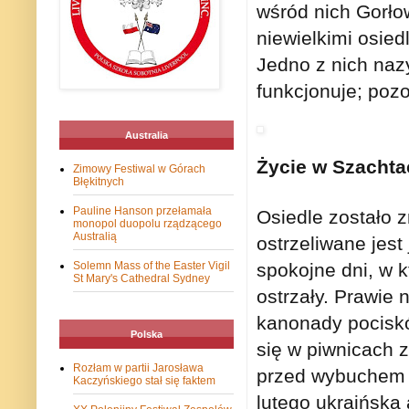
wśród nich Gorło
niewielkimi osied
Jedno z nich naz
funkcjonuje; pozo
Australia
Życie w Szachta
Zimowy Festiwal w Górach
Błękitnych
Pauline Hanson przełamała
Osiedle zostało 
monopol duopolu rządzącego
Australią
ostrzeliwane jes
spokojne dni, w 
Solemn Mass of the Easter Vigil
St Mary's Cathedral Sydney
ostrzały. Prawie
kanonady pociskó
Polska
się w piwnicach 
Rozłam w partii Jarosława
przed wybuchem w
Kaczyńskiego stał się faktem
lutego ukraińska 