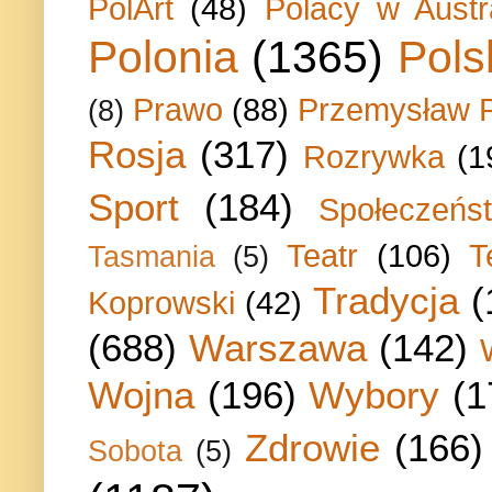
PolArt
(48)
Polacy w Austra
Polonia
(1365)
Pols
Prawo
(88)
Przemysław P
(8)
Rosja
(317)
Rozrywka
(1
Sport
(184)
Społeczeńs
Teatr
(106)
T
Tasmania
(5)
Tradycja
(
Koprowski
(42)
(688)
Warszawa
(142)
Wojna
(196)
Wybory
(1
Zdrowie
(166)
Sobota
(5)