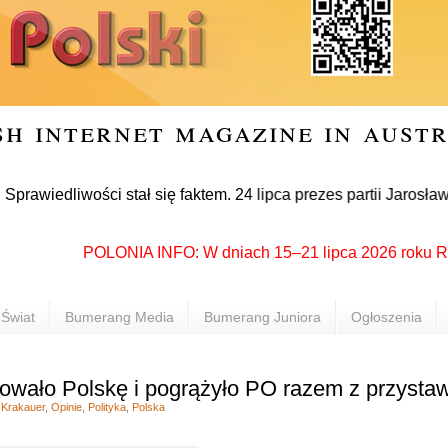
sh internet magazine in aust
iwości stał się faktem. 24 lipca prezes partii Jarosław Kacz
POLONIA INFO: W dniach 15–21 lipca 2026 roku Rzeszów
Świat
Bumerang Media
Bumerang Juniora
Ogłoszenia
owało Polskę i pogrążyło PO razem z przysta
,
Krakauer
,
Opinie
,
Polityka
,
Polska