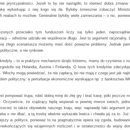
ie pryncypialności. Jeżeli to by nie nastąpiło, to również dobra zmiana 
wkę wyłuskując z niej kogo się da. Byłoby śmiesznie zobaczyć Ministr
h realiach to możliwe. Generalnie byłoby wiele zamieszania – o nic, poniew
zonych przeciwko tym funduszom liczy się tylko jeden, najrozsądni
eracji – odnośnie udziału we wspólnocie długu. Jest to argument racjonalny,
 się złego scenariusza możemy mieć dość poważne problemy. Jednak pam
 polityczne, a nie rynkowe.
kredyty – to w praktyce mechanizm dzięki któremu, mamy do czynienia z r
zgodziła się Holandia, Austria i Finlandia. O losie tych kredytów zdecydują
 Włochy mogą powiedzieć, że nie zapłacą, bo nie mają z czego jest jak najb
lem polityczny, a perturbacje ekonomiczne wynikające np. z bankructwa W
jest pompować trupa, robić dobrą minę do złej gry i brać kasę, póki jeszcze 
 Oczywiście, że rządzący będą wspierali w pewnej mierze swoich, jedn
rzecież to także obywatele naszego kraju, więc naprawdę taki argument je
eba o nie dbać, a tą troskę właśnie wykazała lewica i chwała jej za to. Już
jszy w polityce, ponieważ to na pragmatyzmie opiera się zgoda, budowani
o niekończących się wzajemnych rozliczeń i w ostateczności do wojny domo