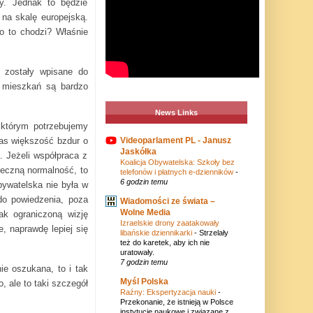
ty. Jednak to będzie
 na skalę europejską.
 o to chodzi? Właśnie
e zostały wpisane do
e mieszkań są bardzo
News Links
 którym potrzebujemy
zas większość bzdur o
Videoparlament PL - Janusz
Jaskółka
. Jeżeli współpraca z
Koalicja Obywatelska: Szkoły bez
ołeczną normalność, to
telefonów i płatnych e-dzienników
-
6 godzin temu
Obywatelska nie była w
 do powiedzenia, poza
Wiadomości ze świata –
Wolne Media
ak ograniczoną wizję
Izraelskie drony zaatakowały
e, naprawdę lepiej się
libańskie dziennikarki
-
Strzelały
też do karetek, aby ich nie
uratowały.
7 godzin temu
ie oszukana, to i tak
Myśl Polska
 ale to taki szczegół
Raźny: Ekspertyzacja nauki
-
Przekonanie, że istnieją w Polsce
instytucje naukowe i związane z