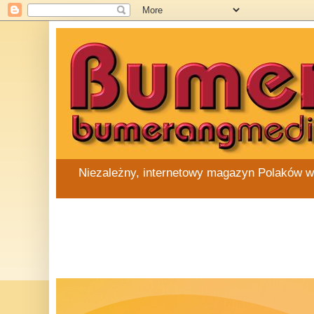
Niezależny, internetowy magazyn Polaków w Au