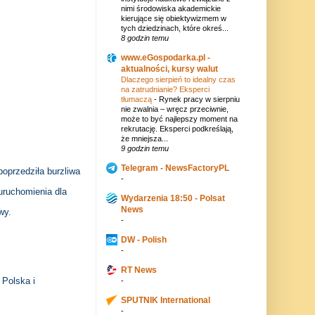
nimi środowiska akademickie
kierujące się obiektywizmem w
tych dziedzinach, które okreś...
8 godzin temu
www.eGospodarka.pl -
aktualności, kursy walut
Dlaczego sierpień to idealny czas
na zatrudnianie? Eksperci
tłumaczą
-
Rynek pracy w sierpniu
nie zwalnia – wręcz przeciwnie,
może to być najlepszy moment na
rekrutację. Eksperci podkreślają,
że mniejsza...
9 godzin temu
Telegram - NewsFactoryPL
oprzedziła burzliwa
-
 uruchomienia dla
Wydarzenia 18:50 - Polsat
News
wy.
-
DW - Polish
-
RT News
 Polska i
-
SPUTNIK International
-