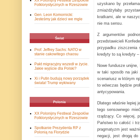
XX Polonijny Festiwal Zespołów
uzyskano by przełaman
Folklorystycznych w Rzeszowie
zmiażdżyłaby przysta
Gen. Leon Komornicki:
kratkami, ale w naszyc
Jesteśmy jak dzieci we mgle
nie ma sensu.
Z argumentów podnos
Świat
przedstawicieli Konfed
przypadku ziszczenia
Prof. Jeffrey Sachs: NATO w
kredyty to są kredyty –
stanie cakowitego chaosu
Pakt migracyjny wszedł w życie.
Nowe fundusze unijne, 
Jakie wyjście dla Polski?
w taki sposób na jaki 
scenariusz w którym np.
Xi i Putin budują nowy porządek
świata! Trump wykiwany
to wówczas będzie prob
antycypowania.
Polonia
Dlatego właśnie lepiej 
tego sensownego mieć.
XX Polonijny Festiwal Zespołów
rządzący. Co więcej, p
Folklorystycznych w Rzeszowie
Państwo to całość i trz
Spotkanie Prezydenta RP z
pragmatyzm jest ważnie
Polonią na Florydzie
negacji, jest drogą d