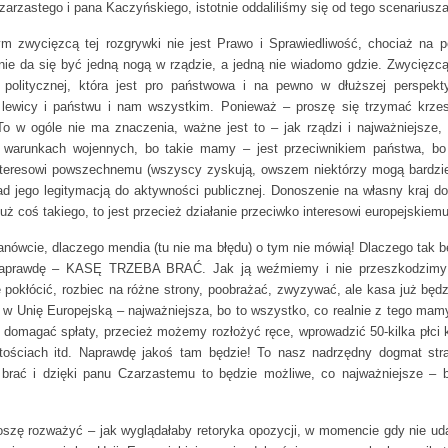
rzastego i pana Kaczyńskiego, istotnie oddaliliśmy się od tego scenariusza
m zwycięzcą tej rozgrywki nie jest Prawo i Sprawiedliwość, chociaż na 
nie da się być jedną nogą w rządzie, a jedną nie wiadomo gdzie. Zwycięzcą
 politycznej, która jest pro państwowa i na pewno w dłuższej perspek
lewicy i państwu i nam wszystkim. Ponieważ – proszę się trzymać krze
To w ogóle nie ma znaczenia, ważne jest to – jak rządzi i najważniejsze, 
 warunkach wojennych, bo takie mamy – jest przeciwnikiem państwa, bo 
interesowi powszechnemu (wszyscy zyskują, owszem niektórzy mogą bardziej
 jego legitymacją do aktywności publicznej. Donoszenie na własny kraj d
już coś takiego, to jest przecież działanie przeciwko interesowi europejskiemu
anówcie, dlaczego mendia (tu nie ma błędu) o tym nie mówią! Dlaczego tak be
Zaprawdę – KASĘ TRZEBA BRAĆ. Jak ją weźmiemy i nie przeszkodzimy 
pokłócić, rozbiec na różne strony, poobrażać, zwyzywać, ale kasa już będ
e w Unię Europejską – najważniejsza, bo to wszystko, co realnie z tego mam
 domagać spłaty, przecież możemy rozłożyć ręce, wprowadzić 50-kilka płci 
tościach itd. Naprawdę jakoś tam będzie! To nasz nadrzędny dogmat str
 brać i dzięki panu Czarzastemu to będzie możliwe, co najważniejsze – 
oszę rozważyć – jak wyglądałaby retoryka opozycji, w momencie gdy nie ud