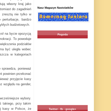
ują własny kraj jako
Nasz Magazyn Nastolatków
atomiast do zagadnień
 zresztą nie tylko w
 perturbacje, bardzo
wykłych budżetowych.
mysł na bycie opozycją
Pogoda
mokracji. To powoduje
 zwiększenia podziałów
 ma być uległa wobec
aszcza w kategoriach
e sprawdza, ponieważ
ent powinien przekonać
nieważ przyjęcie kasy
ez względu na gender,
y wcześniejsze wybory.
 takiego, przy takim
ej kasy w Polsce, że
Twitter - fb - google+