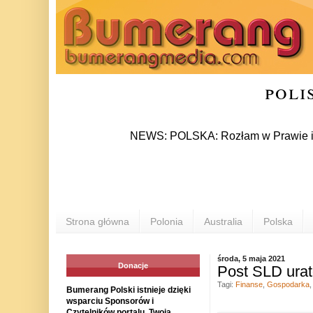
poli
NEWS: POLSKA: Rozłam w Prawie i Sprawiedl
Strona główna
Polonia
Australia
Polska
środa, 5 maja 2021
Donacje
Post SLD urat
Tagi:
Finanse
,
Gospodarka
Bumerang Polski istnieje dzięki
wsparciu Sponsorów i
Czytelników portalu. Twoja