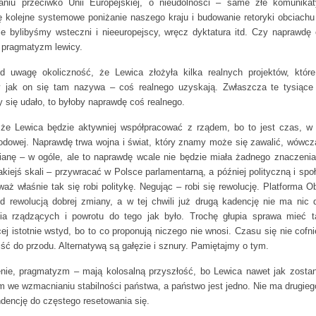
aniu przeciwko Unii Europejskiej, o nieudolności – same złe komunika
ę kolejne systemowe poniżanie naszego kraju i budowanie retoryki obciachu
ale bylibyśmy wsteczni i nieeuropejscy, wręcz dyktatura itd. Czy naprawdę
 pragmatyzm lewicy.
 uwagę okoliczność, że Lewica złożyła kilka realnych projektów, któr
y jak on się tam nazywa – coś realnego uzyskają. Zwłaszcza te tysiąc
by się udało, to byłoby naprawdę coś realnego.
 że Lewica będzie aktywniej współpracować z rządem, bo to jest czas, w
odowej. Naprawdę trwa wojna i świat, który znamy może się zawalić, wówc
ianę – w ogóle, ale to naprawdę wcale nie będzie miała żadnego znaczenia
kiejś skali – przywracać w Polsce parlamentarną, a później polityczną i sp
waż właśnie tak się robi politykę. Negując – robi się rewolucję. Platforma 
ed rewolucją dobrej zmiany, a w tej chwili już drugą kadencję nie ma nic
ia rządzących i powrotu do tego jak było. Trochę głupia sprawa mieć t
ej istotnie wstyd, bo to co proponują niczego nie wnosi. Czasu się nie cofni
ść do przodu. Alternatywą są gałęzie i sznury. Pamiętajmy o tym.
nie, pragmatyzm – mają kolosalną przyszłość, bo Lewica nawet jak zostan
we wzmacnianiu stabilności państwa, a państwo jest jedno. Nie ma drugiego,
endencję do częstego resetowania się.