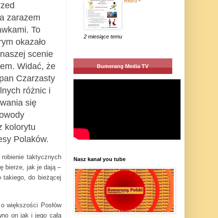
Retro
-
rzed
 a zarazem
awkami. To
2 miesiące temu
órym okazało
 naszej scenie
omem. Widać, że
Bumerang Media TV
 pan Czarzasty
nych różnic i
wania się
dowody
 kolorytu
resy Polaków.
 robienie taktycznych
Nasz kanał you tube
 bierze, jak je dają –
 takiego, do bieżącej
 o większości Posłów
no on jak i jego cała