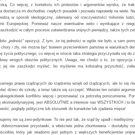
ską. Co więcej, z kontekstu ich protestów i argumentów wynika, że trakt
óra dostarcza im dochodów, ciepłych posadek i pozwala naprawdę na wiele. N
odzą w sposób ideologiczny, oderwany od rzeczywistości milionów ludzi,
nii Europejskiej. Ponieważ nasze ewentualne weto i wynikające z niego
aszkodzić w całym procesie zatwierdzania unijnych pieniędzy, także tych z
bito „jedność” opozycji. Z tym, że tej jedności w ogóle nie było, a sam po
y, chory i zły, nie można być bowiem przeciwnikiem państwa w warunkach de
ę życia politycznego, co więcej w istocie taka strategia przyczyniała się do
dowy wrogich obozów politycznych. Uwaga, nie chodzi o to, że opozycja
c jej nie zaszkodzi myśleć, bo myślenie ma kolosalną przyszłość, zwł
amego prawa rządzących do rządzenia wzięli od rządzących, ale to się ni
łać dzieci do szkoły, a teraz także się szczepić. Właśnie ten ostatni argum
jakiegokolwiek konfliktu więcej i przemawiać za potrzebą porozumienia. Po
i tej ekstraordynaryjnej, jest ABSOLUTNIE a interesie nas WSZYSTKICH i to b
ość, poglądy polityczne lub stosunek do kanarków lub zjadania mięsa!
nujemy nie są zero-jedynkowe. To nie jest tak, że rząd by upadł i mielibyśm
e dobrozmianowe przystawki, a właściwie jedna zbuntowana – dostałyby coś
ściołów, który jak wiadomo jest jednym z większych beneficjentów unijn