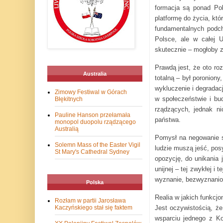
formacja są ponad Pol
platformę do życia, kt
fundamentalnych podch
Polsce, ale w całej U
skutecznie – mogłoby z
Prawdą jest, że oto roz
Australia
totalną – był poronion
wykluczenie i degradacj
Zimowy Festiwal w Górach
w społeczeństwie i bu
Błękitnych
rządzących, jednak ni
Pauline Hanson przełamała
państwa.
monopol duopolu rządzącego
Australią
Pomysł na negowanie s
Solemn Mass of the Easter Vigil
ludzie muszą jeść, posy
St Mary's Cathedral Sydney
opozycję, do unikania 
unijnej – tej zwykłej 
wyznanie, bezwyznaniow
Polska
Realia w jakich funkcjo
Rozłam w partii Jarosława
Jest oczywistością, ż
Kaczyńskiego stał się faktem
wsparciu jednego z Ko