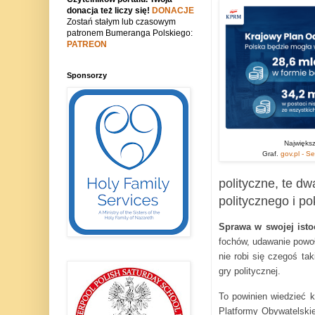
donacja też liczy się!
DONACJE
Zostań stałym lub czasowym
patronem Bumeranga Polskiego:
PATREON
Sponsorzy
Największa
Graf.
gov.pl - S
polityczne, te d
politycznego i po
Sprawa w swojej ist
fochów, udawanie powoły
nie robi się czegoś ta
gry politycznej.
To powinien wiedzieć 
Platformy Obywatelskie