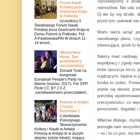
Słyszelibyśmy o dział
Forum Nauki
Polskiej poza
niemożliwe. Nie uda si
Granicami Kraju
Oj ale by się działo, 
w Pułtusku
przed tym uratował nas
Uczestnicy II
Światowego Forum Nauki
Polskiej poza Granicami Kraju w
Warto także wziąć pod
Domu Polonii w Pułtusku. Fot.
narodowego planu, cz
A.Pawłowska/PAI W dniach 11-
14 wrześ...
interesujące, jeżeli to 
Włodzimierz
Należy mieć nadzieję,
Wnuk: Tani
prześmiewcy
współpracy i zgody nar
rzeczywistości
które opozycja toczy p
Donald Tusk na
kongresie
rządzącymi, będzie w ja
European People's Party na
trzeba to zrobić. Ponie
Malcie (marzec 2017). Fot. EPP
Flickr CC BY 2.0 Z
stanie się obronić prz
zaciekawieniem przeczytałem...
potrzebą wyeliminowan
rzeczywistości, co więc
Polonia w Antalyi
(Turcja).
porozumieć, dogadać i i
Rozmowa 1
Członkowie
Właśnie dlatego, myśle
Polonijnego
Stowarzyszenia
pomogła nam wszystkim 
Kultury i Nauki w Antalyi -
– no i to co jest, ma t
Polonia w Antalyi to w dużym
stopniu ludzie młodzi, mający