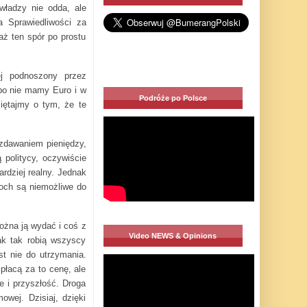
władzy nie odda, ale
a Sprawiedliwości za
aż ten spór po prostu
ej podnoszony przez
 bo nie mamy Euro i w
Podróże po Polsce
iętajmy o tym, że te
ozdawaniem pieniędzy,
 politycy, oczywiście
ardziej realny. Jednak
łoch są niemożliwe do
można ją wydać i coś z
Video NEWS & Opinions
ak tak robią wszyscy
st nie do utrzymania.
 płacą za to cenę, ale
e i przyszłość. Droga
wej. Dzisiaj, dzięki