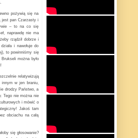
.
pewno pożywią się na
 jest pan Czarzasty i
tywie – to na co się
seł, naprawdę nie ma
żeby rządził dobrze i
działa i nawołuje do
), to powinniśmy się
o Brukseli można było
!
zczelnie relatywizują
innym w jen braniu,
zie drodzy Państwo, a
y. Tego nie można nie
kulturowych i mówić o
ategiczny! Jakoś tam
bez obciachu na całą
ałoby się głosowanie?