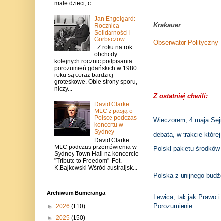
małe dzieci, c...
Jan Engelgard:
Krakauer
Rocznica
Solidarności i
Gorbaczow
Obserwator Polityczny
Z roku na rok
obchody
kolejnych rocznic podpisania
porozumień gdańskich w 1980
roku są coraz bardziej
groteskowe. Obie strony sporu,
niczy...
Z ostatniej chwili:
David Clarke
MLC z pasją o
Polsce podczas
Wieczorem, 4 maja Sejm
koncertu w
Sydney
debata, w trakcie które
David Clarke
MLC podczas przemówienia w
Polski pakietu środków
Sydney Town Hall na koncercie
"Tribute to Freedom". Fot.
K.Bajkowski Wśród australjsk...
Polska z unijnego budż
Archiwum Bumeranga
Lewica, tak jak Prawo i
Porozumienie.
►
2026
(110)
►
2025
(150)