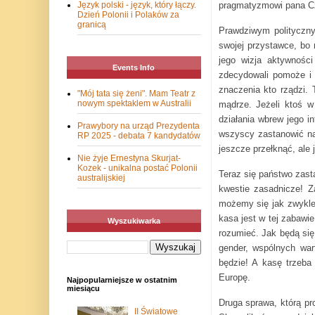
pragmatyzmowi pana Cza
Język polski - język, który łączy.
Dzień Polonii i Polaków za
granicą
Prawdziwym polityczny
swojej przystawce, bo 
jego wizja aktywności
Events Info
zdecydowali pomoże i 
znaczenia kto rządzi. 
"Mój tata się żeni". Mam Teatr z
nowym spektaklem w Australii
mądrze. Jeżeli ktoś w
działania wbrew jego 
Prawybory na urząd Prezydenta
wszyscy zastanowić nad
RP 2025 - debata 7 kandydatów
jeszcze przełknąć, ale 
Nie żyje Ernestyna Skurjat-
Kozek - unikalna postać Polonii
Teraz się państwo zast
australijskiej
kwestie zasadnicze! 
możemy się jak zwykle 
kasa jest w tej zabawi
Wyszukiwarka
rozumieć. Jak będą się
gender, wspólnych war
będzie! A kasę trzeba
Europę.
Najpopularniejsze w ostatnim
miesiącu
Druga sprawa, którą pr
II Światowe