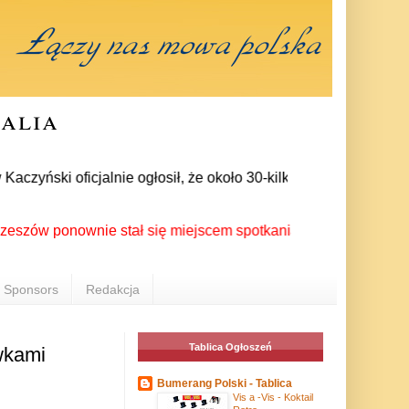
ralia
yński oficjalnie ogłosił, że około 30-kilku posłów zrezygnowa
 ponownie stał się miejscem spotkania Polonii z całego świata
Sponsors
Redakcja
Tablica Ogłoszeń
wkami
Bumerang Polski - Tablica
Vis a -Vis - Koktail