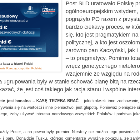
Post SLD uratowało Polskę p
ogólnoeuropejskim wstydem,
pogrążyło PO razem z przyst
bardzo ciekawy proces, w kt
się, kto jest pragmatykiem na
politycznej, a kto jest oszoł
zarówno pan Kaczyński, jak i
– to pragmatycy. Pomimo total
 kasa w historii Polski.
wręcz genetycznego nietolero
j
erwis Rzeczypospolitej Polskie
wzajemnie ze względu na ro
wa ugrupowania były w stanie schować pianę bitą na rzecz
kazać, że jest coś takiego jak racja stanu i wspólne inte
ocie jest banalna – KASĘ TRZEBA BRAĆ
– jakiekolwiek inne zachowanie,
wania się na wartości i inne pieniactwo, jest głupotą. Ponieważ pieniądze się
kiego, żeby używać interesu narodowego wszystkich Polaków i państwa jako
każdy Poseł, a na pewno były premier. Niestety nie można tego powiedzieć
j i panu Donaldzie Tusku, którego komentarze wyraźnie pokazują, że zarów