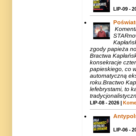
LIP-09 - 2
Poświat
Komenta
STARnow
Kapłańsk
zgody papieża n
Bractwa Kapłańsk
konsekracje czte
papieskiego, co w
automatyczną eks
roku.Bractwo Ka
lefebrystami, to
tradycjonalistycz
LIP-08 - 2026 |
Komen
Antypols
LIP-06 - 2