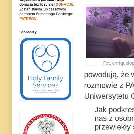
donacja też liczy się!
DONACJE
Zostań stałym lub czasowym
patronem Bumeranga Polskiego:
PATREON
Sponsorzy
Fot. enriquelo
powodują, że 
rozmowie z PAP
Uniwersytetu 
Jak podkreś
nas z osobn
przewlekły 