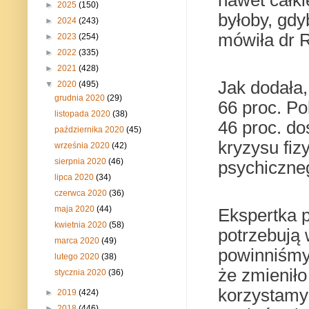
►
2025
(150)
byłoby, gdy
►
2024
(243)
mówiła dr 
►
2023
(254)
►
2022
(335)
►
2021
(428)
Jak dodała,
▼
2020
(495)
grudnia 2020
(29)
66 proc. Po
listopada 2020
(38)
46 proc. d
października 2020
(45)
kryzysu fiz
września 2020
(42)
sierpnia 2020
(46)
psychiczne
lipca 2020
(34)
czerwca 2020
(36)
maja 2020
(44)
Ekspertka p
kwietnia 2020
(58)
potrzebują 
marca 2020
(49)
powinniśmy
lutego 2020
(38)
że zmieniło
stycznia 2020
(36)
korzystamy 
►
2019
(424)
►
2018
(446)