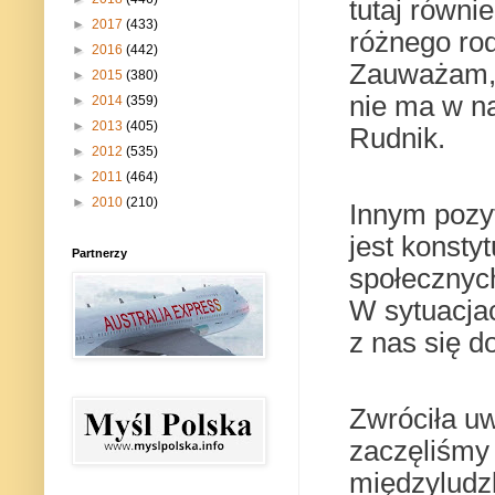
tutaj równi
►
2017
(433)
różnego rod
►
2016
(442)
Zauważam, 
►
2015
(380)
nie ma w na
►
2014
(359)
►
2013
(405)
Rudnik.
►
2012
(535)
►
2011
(464)
►
2010
(210)
Innym pozy
jest konsty
Partnerzy
społecznyc
W sytuacja
z nas się d
Zwróciła u
zaczęliśmy 
międzyludzk