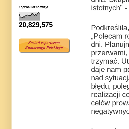
istotnych” -
Łączna liczba wizyt
20,829,575
Podkreśliła
„Polecam ro
dni. Planuj
przerwami, 
trzymać. Ut
daje nam p
nad sytuacj
błędu, pole
realizacji 
celów prowa
negatywnych