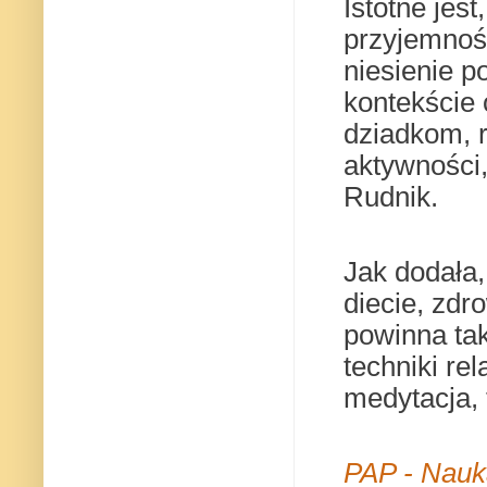
Istotne jes
przyjemnoś
niesienie 
kontekście
dziadkom, r
aktywności,
Rudnik.
Jak dodała,
diecie, zd
powinna ta
techniki re
medytacja, 
PAP - Nauk