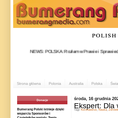
polish
NEWS: POLSKA: Rozłam w Prawie i Sprawiedliwości sta
Strona główna
Polonia
Australia
Polska
Świa
środa, 16 grudnia 20
Donacje
Ekspert: Dla
Bumerang Polski istnieje dzięki
Tagi:
Koronawirus
,
Nauka
,
Zdrowi
wsparciu Sponsorów i
Czytelników portalu. Twoja