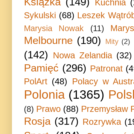
Książka
(149)
Kuchnia
Sykulski
(68)
Leszek Wątrób
Marys
Marysia Nowak
(11)
Melbourne
(190)
Mity
(2)
(142)
Nowa Zelandia
(32)
Pamięć
(296)
Patronat
(4
PolArt
(48)
Polacy w Austra
Polonia
(1365)
Pols
Prawo
(88)
Przemysław P
(8)
Rosja
(317)
Rozrywka
(1