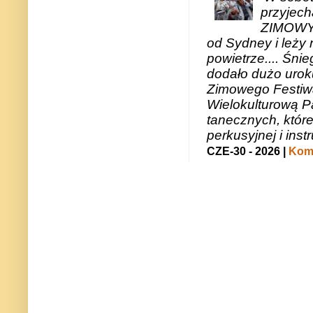
przyjech
ZIMOWY 
od Sydney i leży 
powietrze.... Śni
dodało dużo uroku
Zimowego Festiwal
Wielokulturową P
tanecznych, któr
perkusyjnej i in
CZE-30 - 2026 |
Kome