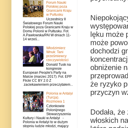
Forum Nauki
Polskiej poza
Granicami Kraju
w Pułtusku
Niepokojąc
Uczestnicy II
Światowego Forum Nauki
występowani
Polskiej poza Granicami Kraju w
Domu Polonii w Pułtusku. Fot.
lęku może p
A.Pawłowska/PAI W dniach 11-
14 wrześ...
może powodo
Włodzimierz
dochodzi g
Wnuk: Tani
prześmiewcy
koncentracj
rzeczywistości
Donald Tusk na
obniżenie n
kongresie
European People's Party na
przeprowad
Malcie (marzec 2017). Fot. EPP
Flickr CC BY 2.0 Z
że ryzyko 
zaciekawieniem przeczytałem...
przyczyn wz
Polonia w Antalyi
(Turcja).
Rozmowa 1
Członkowie
Dodała, że
Polonijnego
Stowarzyszenia
Kultury i Nauki w Antalyi -
włoskich n
Polonia w Antalyi to w dużym
stopniu ludzie młodzi, mający