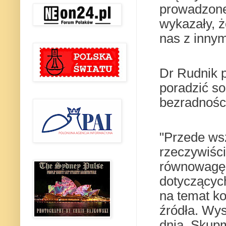
prowadzone
wykazały, ż
nas z innym
Dr Rudnik 
poradzić so
bezradności
"Przede ws
rzeczywiśc
równowagę 
dotyczącyc
na temat ko
źródła. Wys
dnia. Skupm