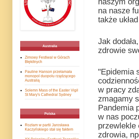
naszym org
na nasze f
także układ
Jak dodała,
Australia
zdrowie swo
Zimowy Festiwal w Górach
Błękitnych
"Epidemia 
Pauline Hanson przełamała
monopol duopolu rządzącego
codzienność
Australią
w pracy zd
Solemn Mass of the Easter Vigil
St Mary's Cathedral Sydney
zmagamy si
Pandemia p
Polska
w nas pocz
przewlekle 
Rozłam w partii Jarosława
Kaczyńskiego stał się faktem
zdrowia, np