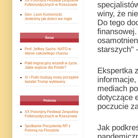
XX Polonijny Festiwal Zespołów
specjalist
Folklorystycznych w Rzeszowie
winy, że ni
Gen. Leon Komornicki:
Jesteśmy jak dzieci we mgle
Do tego doc
finansowej.
Świat
osamotnien
starszych" 
Prof. Jeffrey Sachs: NATO w
stanie cakowitego chaosu
Pakt migracyjny wszedł w życie.
Jakie wyjście dla Polski?
Ekspertka z
informacje,
Xi i Putin budują nowy porządek
świata! Trump wykiwany
mediach po
dotyczące e
Polonia
poczucie za
XX Polonijny Festiwal Zespołów
Folklorystycznych w Rzeszowie
Jak podkreś
Spotkanie Prezydenta RP z
Polonią na Florydzie
pandemiczn