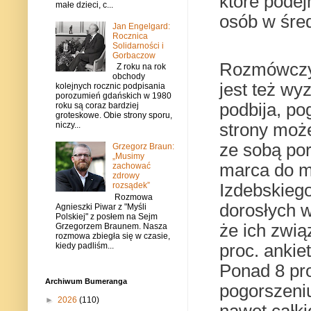
które pode
małe dzieci, c...
osób w śred
Jan Engelgard:
Rocznica
Solidarności i
Gorbaczow
Rozmówczyn
Z roku na rok
obchody
jest też w
kolejnych rocznic podpisania
porozumień gdańskich w 1980
podbija, po
roku są coraz bardziej
groteskowe. Obie strony sporu,
strony moż
niczy...
ze sobą po
Grzegorz Braun:
„Musimy
marca do ma
zachować
zdrowy
Izdebskiego
rozsądek”
Rozmowa
dorosłych 
Agnieszki Piwar z "Myśli
Polskiej" z posłem na Sejm
że ich zwią
Grzegorzem Braunem. Nasza
rozmowa zbiegła się w czasie,
kiedy padliśm...
proc. ankie
Ponad 8 pro
Archiwum Bumeranga
pogorszeniu
►
2026
(110)
nawet całki