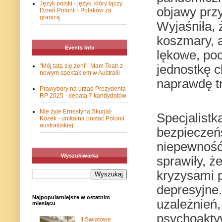
Język polski - język, który łączy.
objawy prz
Dzień Polonii i Polaków za
granicą
Wyjaśniła, 
koszmary, a
Events Info
lękowe, poc
jednostkę c
"Mój tata się żeni". Mam Teatr z
nowym spektaklem w Australii
naprawdę t
Prawybory na urząd Prezydenta
RP 2025 - debata 7 kandydatów
Nie żyje Ernestyna Skurjat-
Specjalistk
Kozek - unikalna postać Polonii
australijskiej
bezpieczeńs
niepewność
Wyszukiwarka
sprawiły, ż
kryzysami p
depresyjne.
Najpopularniejsze w ostatnim
uzależnień,
miesiącu
psychoaktyw
II Światowe