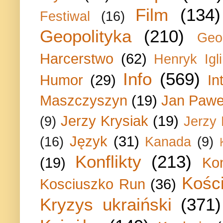
Film
(134)
Festiwal
(16)
Geopolityka
(210)
Geo
Harcerstwo
(62)
Henryk Igli
Info
(569)
Humor
(29)
In
Maszczyszyn
(19)
Jan Paweł
Jerzy Krysiak
(19)
(9)
Jerzy
Język
(31)
(16)
Kanada
(9)
Konflikty
(213)
(19)
Ko
Kości
Kosciuszko Run
(36)
Kryzys ukraiński
(371)