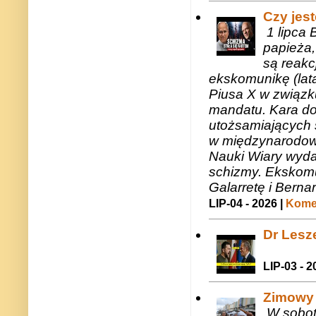
Czy jes
1 lipca 
papieża,
są reakc
ekskomunikę (lat
Piusa X w związk
mandatu. Kara do
utożsamiających 
w międzynarodow
Nauki Wiary wyda
schizmy. Ekskomu
Galarretę i Bernar
LIP-04 - 2026 |
Komen
Dr Lesze
LIP-03 - 2
Zimowy 
W sobotę