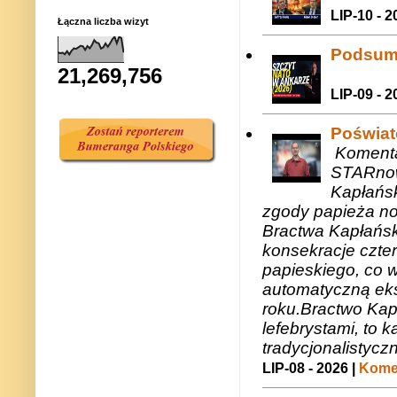
LIP-10 - 2
Łączna liczba wizyt
Podsum
21,269,756
LIP-09 - 2
Poświat
Komenta
STARnow
Kapłańsk
zgody papieża n
Bractwa Kapłańsk
konsekracje czte
papieskiego, co w
automatyczną eks
roku.Bractwo Ka
lefebrystami, to
tradycjonalistycz
LIP-08 - 2026 |
Komen