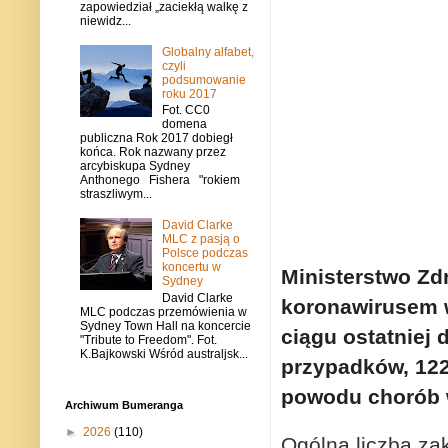
zapowiedział „zaciekłą walkę z
niewidz...
Globalny alfabet,
czyli
podsumowanie
roku 2017
Fot. CC0
domena
publiczna Rok 2017 dobiegł
końca. Rok nazwany przez
arcybiskupa Sydney
Anthonego Fishera "rokiem
straszliwym...
David Clarke
MLC z pasją o
Polsce podczas
koncertu w
Ministerstwo Zd
Sydney
David Clarke
koronawirusem w
MLC podczas przemówienia w
Sydney Town Hall na koncercie
ciągu ostatniej
"Tribute to Freedom". Fot.
K.Bajkowski Wśród australjsk...
przypadków, 122
powodu chorób w
Archiwum Bumeranga
►
2026
(110)
Ogólna liczba za