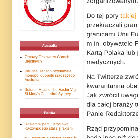
zorganizowanym
Do tej pory
takiej
przekraczali gra
granicami Unii Eu
m.in. obywatele P
Australia
Kartą Polaka lub
Zimowy Festiwal w Górach
medycznych.
Błękitnych
Pauline Hanson przełamała
Na Twitterze zwr
monopol duopolu rządzącego
Australią
kwarantanna obej
Solemn Mass of the Easter Vigil
Jak zwrócił uwagę
St Mary's Cathedral Sydney
dla całej branży 
Panie Redaktorze
Polska
Rozłam w partii Jarosława
Rząd przypomina
Kaczyńskiego stał się faktem
będą inne niż do