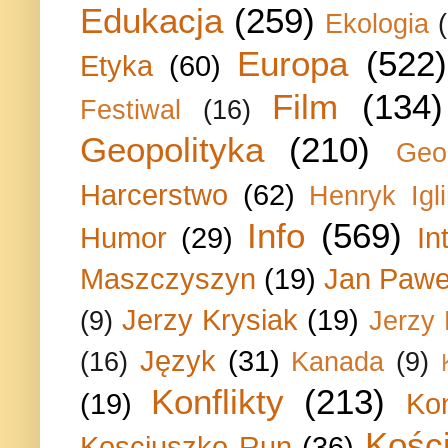
Edukacja
(259)
Ekologia
Europa
(522)
Etyka
(60)
Film
(134)
Festiwal
(16)
Geopolityka
(210)
Geo
Harcerstwo
(62)
Henryk Igli
Info
(569)
Humor
(29)
In
Maszczyszyn
(19)
Jan Paweł
Jerzy Krysiak
(19)
(9)
Jerzy
Język
(31)
(16)
Kanada
(9)
Konflikty
(213)
(19)
Ko
Kości
Kosciuszko Run
(36)