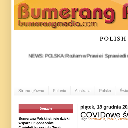
polish
NEWS: POLSKA: Rozłam w Prawie i Sprawiedliwości stał
P
Strona główna
Polonia
Australia
Polska
Świa
piątek, 18 grudnia 2
Donacje
COVIDowe św
Bumerang Polski istnieje dzięki
Tagi:
Koronawirus
,
Polska
,
Zdrowi
wsparciu Sponsorów i
Czytelników portalu. Twoja