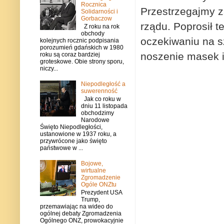
Rocznica
Przestrzegajmy z
Solidarności i
Gorbaczow
rządu. Poprosił 
Z roku na rok
obchody
oczekiwaniu na s
kolejnych rocznic podpisania
porozumień gdańskich w 1980
noszenie masek i
roku są coraz bardziej
groteskowe. Obie strony sporu,
niczy...
Niepodległość a
suwerenność
Jak co roku w
dniu 11 listopada
obchodzimy
Narodowe
Święto Niepodległości,
ustanowione w 1937 roku, a
przywrócone jako święto
państwowe w ...
Bojowe,
wirtualne
Zgromadzenie
Ogóle ONZtu
Prezydent USA
Trump,
przemawiając na wideo do
ogólnej debaty Zgromadzenia
Ogólnego ONZ, prowokacyjnie