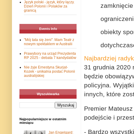
Język polski - język, który łączy.
zamknięcie 
Dzień Polonii i Polaków za
granicą
ograniczeni
Events Info
obiekty sp
"Mój tata się żeni". Mam Teatr z
dotychczaso
nowym spektaklem w Australii
Prawybory na urząd Prezydenta
Najbardziej radyk
RP 2025 - debata 7 kandydatów
31 grudnia 2020 
Nie żyje Ernestyna Skurjat-
Kozek - unikalna postać Polonii
będzie obowiązyw
australijskiej
policyjna. Wyjąt
innych, które zo
Wyszukiwarka
Premier Mateusz
podejście i przes
Najpopularniejsze w ostatnim
miesiącu
- Bardzo wszystki
Jan Engelgard: