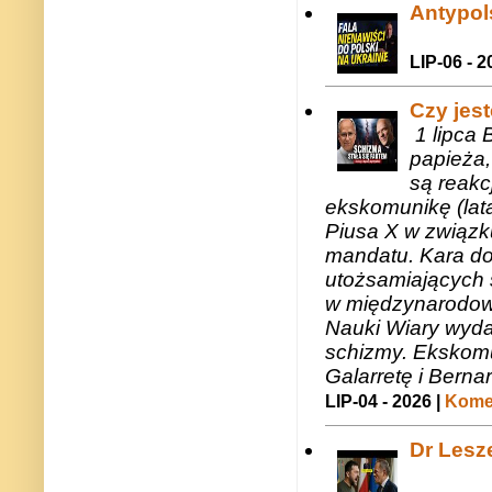
Antypols
LIP-06 - 2
Czy jes
1 lipca 
papieża,
są reakc
ekskomunikę (lat
Piusa X w związk
mandatu. Kara do
utożsamiających 
w międzynarodow
Nauki Wiary wyda
schizmy. Ekskomu
Galarretę i Bernar
LIP-04 - 2026 |
Komen
Dr Lesze