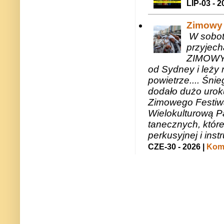
LIP-03 - 2
Zimowy 
W sobotę
przyjech
ZIMOWY 
od Sydney i leży 
powietrze.... Śni
dodało dużo uroku
Zimowego Festiwal
Wielokulturową P
tanecznych, któr
perkusyjnej i in
CZE-30 - 2026 |
Kome