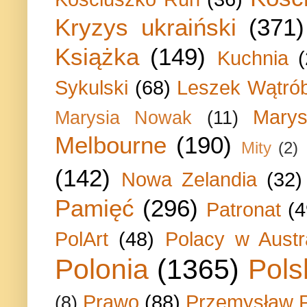
Kryzys ukraiński
(371)
Książka
(149)
Kuchnia
Sykulski
(68)
Leszek Wątrób
Marys
Marysia Nowak
(11)
Melbourne
(190)
Mity
(2)
(142)
Nowa Zelandia
(32)
Pamięć
(296)
Patronat
(4
PolArt
(48)
Polacy w Austra
Polonia
(1365)
Pols
Prawo
(88)
Przemysław P
(8)