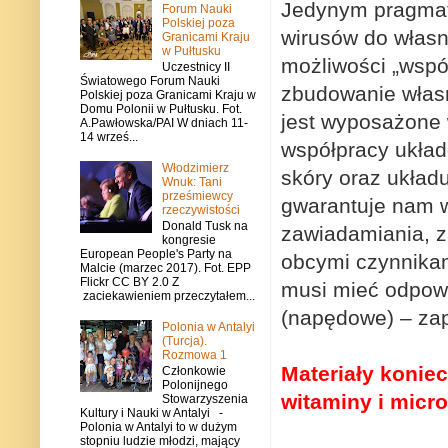
Jedynym pragmat
Forum Nauki
Polskiej poza
wirusów do własn
Granicami Kraju
w Pułtusku
możliwości „wspó
Uczestnicy II
Światowego Forum Nauki
zbudowanie własn
Polskiej poza Granicami Kraju w
Domu Polonii w Pułtusku. Fot.
jest wyposażone 
A.Pawłowska/PAI W dniach 11-
14 wrześ...
współpracy układ
Włodzimierz
skóry oraz układu
Wnuk: Tani
prześmiewcy
gwarantuje nam 
rzeczywistości
Donald Tusk na
zawiadamiania, z
kongresie
European People's Party na
obcymi czynnikam
Malcie (marzec 2017). Fot. EPP
Flickr CC BY 2.0 Z
musi mieć odpowi
zaciekawieniem przeczytałem...
(napędowe) – za
Polonia w Antalyi
(Turcja).
Rozmowa 1
Materiały koniec
Członkowie
Polonijnego
witaminy i micr
Stowarzyszenia
Kultury i Nauki w Antalyi -
Polonia w Antalyi to w dużym
stopniu ludzie młodzi, mający