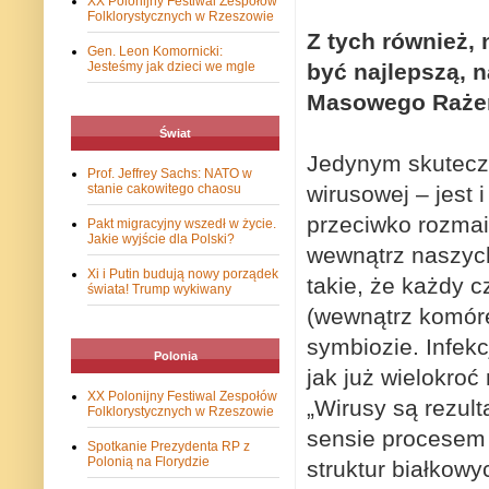
XX Polonijny Festiwal Zespołów
Folklorystycznych w Rzeszowie
Z tych również,
Gen. Leon Komornicki:
być najlepszą, 
Jesteśmy jak dzieci we mgle
Masowego Rażen
Świat
Jedynym skuteczn
Prof. Jeffrey Sachs: NATO w
wirusowej – jest
stanie cakowitego chaosu
przeciwko rozmai
Pakt migracyjny wszedł w życie.
Jakie wyjście dla Polski?
wewnątrz naszyc
Xi i Putin budują nowy porządek
takie, że każdy 
świata! Trump wykiwany
(wewnątrz komórek
symbiozie. I
nfekc
Polonia
jak już wielokroć
XX Polonijny Festiwal Zespołów
„Wirusy są rezul
Folklorystycznych w Rzeszowie
sensie procesem 
Spotkanie Prezydenta RP z
Polonią na Florydzie
struktur białkow