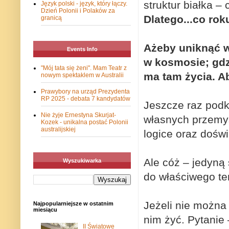
struktur białka –
Język polski - język, który łączy.
Dzień Polonii i Polaków za
Dlatego...co rok
granicą
Ażeby uniknąć w
Events Info
w kosmosie; gdzi
"Mój tata się żeni". Mam Teatr z
ma tam życia. A
nowym spektaklem w Australii
Prawybory na urząd Prezydenta
RP 2025 - debata 7 kandydatów
Jeszcze raz podk
Nie żyje Ernestyna Skurjat-
własnych przemyś
Kozek - unikalna postać Polonii
australijskiej
logice oraz dośw
Ale cóż – jedyną 
Wyszukiwarka
do właściwego te
Jeżeli nie można 
Najpopularniejsze w ostatnim
miesiącu
nim żyć. Pytanie 
II Światowe