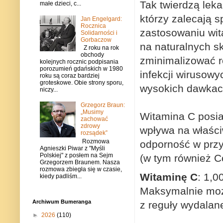
Tak twierdzą lek
małe dzieci, c...
którzy zalecają 
Jan Engelgard:
Rocznica
zastosowaniu wit
Solidarności i
Gorbaczow
na naturalnych s
Z roku na rok
obchody
zminimalizować r
kolejnych rocznic podpisania
porozumień gdańskich w 1980
infekcji wirusow
roku są coraz bardziej
groteskowe. Obie strony sporu,
wysokich dawkach
niczy...
Grzegorz Braun:
„Musimy
Witamina C posia
zachować
zdrowy
wpływa na właści
rozsądek”
Rozmowa
odporność w przy
Agnieszki Piwar z "Myśli
Polskiej" z posłem na Sejm
(w tym również C
Grzegorzem Braunem. Nasza
rozmowa zbiegła się w czasie,
Witaminę C
: 1,0
kiedy padliśm...
Maksymalnie moż
Archiwum Bumeranga
z reguły wydalan
►
2026
(110)