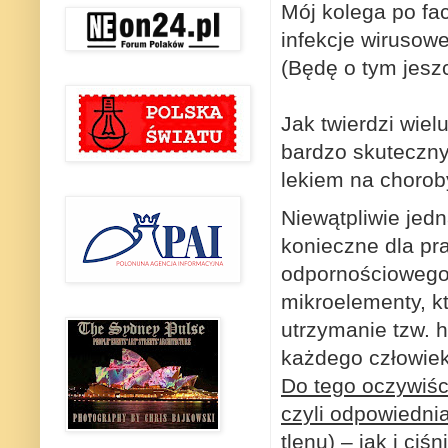
Mój kolega po fa
infekcje wirusow
(Będę o tym jeszc
Jak twierdzi wiel
bardzo skuteczny
lekiem na chorob
Niewątpliwie jedn
konieczne dla pr
odpornościowego,
mikroelementy, k
utrzymanie tzw.
każdego człowie
Do tego oczywiśc
czyli odpowiedni
tlenu) – jak i ciś