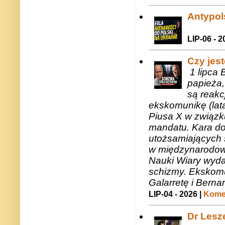
Antypols
LIP-06 - 2
Czy jes
1 lipca 
papieża,
są reakc
ekskomunikę (lat
Piusa X w związk
mandatu. Kara do
utożsamiających 
w międzynarodow
Nauki Wiary wyda
schizmy. Ekskomu
Galarretę i Bernar
LIP-04 - 2026 |
Komen
Dr Lesze