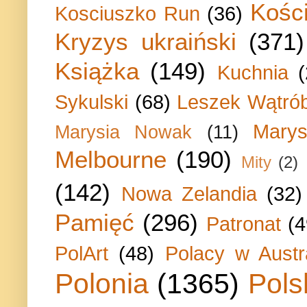
Kości
Kosciuszko Run
(36)
Kryzys ukraiński
(371)
Książka
(149)
Kuchnia
Sykulski
(68)
Leszek Wątrób
Marys
Marysia Nowak
(11)
Melbourne
(190)
Mity
(2)
(142)
Nowa Zelandia
(32)
Pamięć
(296)
Patronat
(4
PolArt
(48)
Polacy w Austra
Polonia
(1365)
Pols