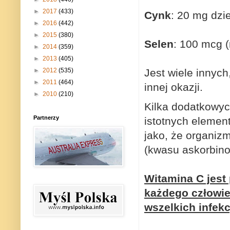
►
2017
(433)
Cynk
: 20 mg dzi
►
2016
(442)
►
2015
(380)
Selen
: 100 mcg 
►
2014
(359)
►
2013
(405)
►
2012
(535)
Jest wiele innyc
►
2011
(464)
innej okazji.
►
2010
(210)
Kilka dodatkowyc
Partnerzy
istotnych elemen
jako, że organiz
(kwasu askorbin
Witamina C jes
każdego człowie
wszelkich infek