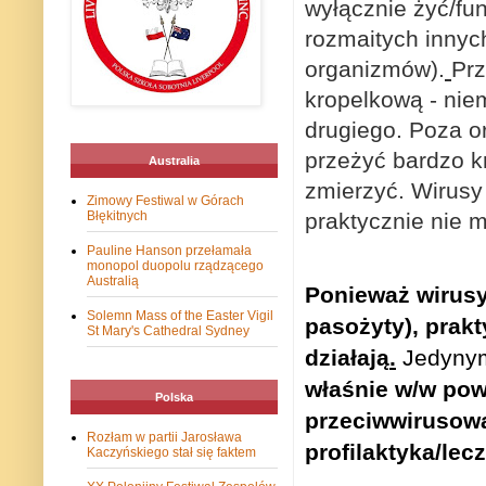
wyłącznie żyć/fu
rozmaitych innyc
organizmów).
Prz
kropelkową - nie
drugiego. Poza 
przeżyć bardzo kr
Australia
zmierzyć.
Wirusy
Zimowy Festiwal w Górach
praktycznie nie m
Błękitnych
Pauline Hanson przełamała
monopol duopolu rządzącego
Australią
Ponieważ wirusy
Solemn Mass of the Easter Vigil
pasożyty), prakt
St Mary's Cathedral Sydney
działają
.
Jedynym
właśnie w/w po
Polska
przeciwwirusowa
Rozłam w partii Jarosława
profilaktyka/lec
Kaczyńskiego stał się faktem