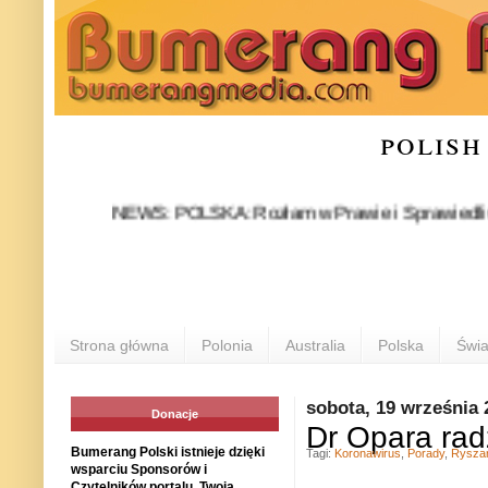
polish
NEWS: POLSKA: Rozłam w Prawie i Sprawiedliwości stał 
P
Strona główna
Polonia
Australia
Polska
Świa
sobota, 19 września 
Donacje
Dr Opara rad
Bumerang Polski istnieje dzięki
Tagi:
Koronawirus
,
Porady
,
Rysza
wsparciu Sponsorów i
Czytelników portalu. Twoja