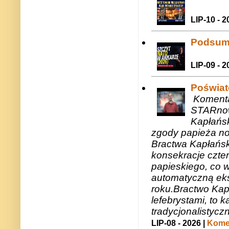
LIP-10 - 2
Podsum
LIP-09 - 2
Poświat
Komenta
STARnow
Kapłańsk
zgody papieża n
Bractwa Kapłańsk
konsekracje czte
papieskiego, co w
automatyczną eks
roku.Bractwo Ka
lefebrystami, to
tradycjonalistycz
LIP-08 - 2026 |
Komen