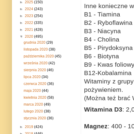
►
2025
(150)
Inne konieczne w
►
2024
(243)
B1 - Tiamina
►
2023
(254)
B2 - Ryboflawina
►
2022
(335)
►
2021
(428)
B3 - Niacyna
▼
2020
(495)
B4 - Cholina
grudnia 2020
(29)
B5 - Pirydoksyna
listopada 2020
(38)
B6 - Biotyna
października 2020
(45)
września 2020
(42)
B9 - Kwas foliow
sierpnia 2020
(46)
B12-Kobalamina
lipca 2020
(34)
Witaminy z grupy
czerwca 2020
(36)
pożywieniem.
maja 2020
(44)
(Można też brać 
kwietnia 2020
(58)
marca 2020
(49)
Witamina D3
: 2,
lutego 2020
(38)
stycznia 2020
(36)
Magnez
: 400 - 
►
2019
(424)
►
2018
(446)