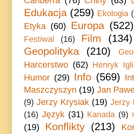
Canberra
(76)
Chiny
(63)
Edukacja
(259)
Ekologia
Europa
(522)
Etyka
(60)
Film
(134)
Festiwal
(16)
Geopolityka
(210)
Geo
Harcerstwo
(62)
Henryk Igli
Info
(569)
Humor
(29)
In
Maszczyszyn
(19)
Jan Paweł
Jerzy Krysiak
(19)
(9)
Jerzy
Język
(31)
(16)
Kanada
(9)
Konflikty
(213)
(19)
Ko