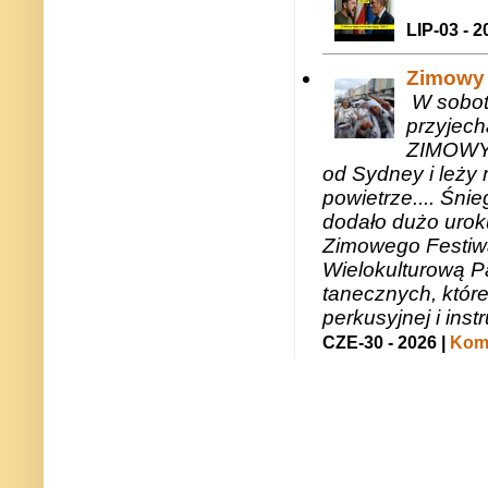
LIP-03 - 2
Zimowy 
W sobotę
przyjech
ZIMOWY 
od Sydney i leży 
powietrze.... Śni
dodało dużo uroku
Zimowego Festiwal
Wielokulturową P
tanecznych, któr
perkusyjnej i in
CZE-30 - 2026 |
Kome