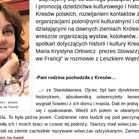
i promocją dziedzictwa kulturowego i his
Kresów polskich, rozwijaniem kontaktów z
organizacjami polonijnymi kulturalnymi i 
działającymi na dawnych ziemiach Króles
wreszcie organizacją wystaw, kolokwiów, 
spotkań dotyczących historii i kultury Kre
Maria Krystyna Orłowicz
prezes Stowarz
we Francji” w rozmowie z Leszkiem Wątr
-Pani rodzina pochodziła z Kresów…
...– ze Stanisławowa. Ojciec był tam dyrektor
historykiem, absolwentką uniwersytetu lwow
icz -
prezes
wygnali Sowieci z ich domu i miasta. Dali im jedną
y we Francji”
się i spakowanie. Wieźli ich potem w otwarty
a. To była późna jesień. Codziennie rano budzili się pod pierzyną
iła ich i moich braci w czasie tej podróży. Starszy miał wówczas 
stali na ziemie zachodnie nazywane wówczas odzyskanymi. Zamies
am na świat.