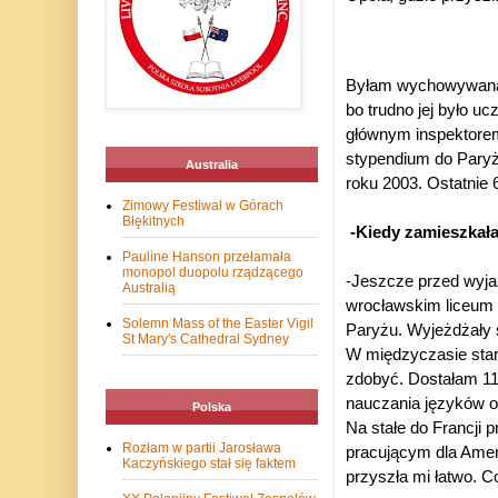
Byłam wychowywana w
bo trudno jej było u
głównym inspektorem,
stypendium do Paryża
Australia
roku 2003. Ostatnie 6
Zimowy Festiwal w Górach
Błękitnych
-Kiedy zamieszkała
Pauline Hanson przełamała
monopol duopolu rządzącego
-Jeszcze przed wyja
Australią
wrocławskim liceum 
Solemn Mass of the Easter Vigil
Paryżu. Wyjeżdżały s
St Mary's Cathedral Sydney
W międzyczasie stara
zdobyć. Dostałam 11
nauczania języków 
Polska
Na stałe do Francji 
Rozłam w partii Jarosława
pracującym dla Amer
Kaczyńskiego stał się faktem
przyszła mi łatwo. C