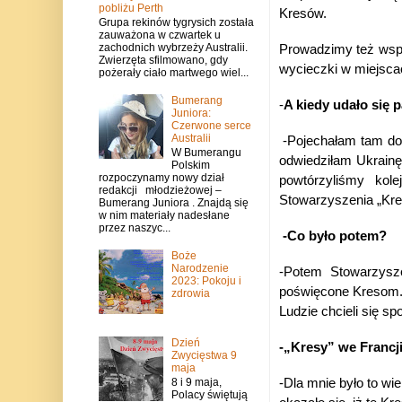
pobliżu Perth
Kresów.
Grupa rekinów tygrysich została
zauważona w czwartek u
zachodnich wybrzeży Australii.
Prowadzimy też wsp
Zwierzęta sfilmowano, gdy
wycieczki w miejscac
pożerały ciało martwego wiel...
Bumerang
-
A kiedy udało się 
Juniora:
Czerwone serce
Australii
-Pojechałam tam do
W Bumerangu
odwiedziłam Ukrain
Polskim
rozpoczynamy nowy dział
powtórzyliśmy ko
redakcji młodzieżowej –
Stowarzyszenia „Kre
Bumerang Juniora . Znajdą się
w nim materiały nadesłane
przez naszyc...
-Co było potem?
Boże
Narodzenie
-Potem Stowarzysz
2023: Pokoju i
poświęcone Kresom. 
zdrowia
Ludzie chcieli się sp
Dzień
-„Kresy” we Francj
Zwycięstwa 9
maja
8 i 9 maja,
-Dla mnie było to wi
Polacy świętują