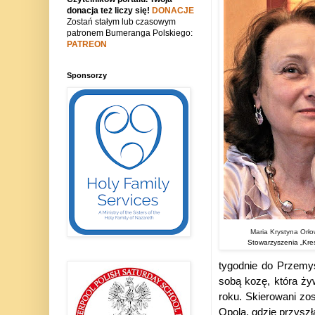
donacja też liczy się!
DONACJE
Zostań stałym lub czasowym
patronem Bumeranga Polskiego:
PATREON
Sponsorzy
Maria Krystyna Orłow
Stowarzyszenia „Kres
tygodnie do Przemyśl
sobą kozę, która żyw
roku. Skierowani zo
Opola, gdzie przyszł