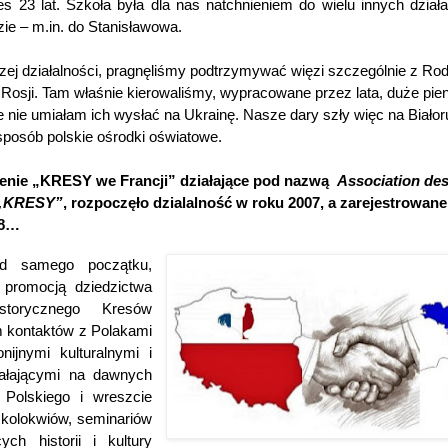
res 23 lat. Szkoła była dla nas natchnieniem do wielu innych dział
e – m.in. do Stanisławowa.
ej działalności, pragnęliśmy podtrzymywać więzi szczególnie z Rod
 Rosji. Tam właśnie kierowaliśmy, wypracowane przez lata, duże pie
e nie umiałam ich wysłać na Ukrainę. Nasze dary szły więc na Białoru
sposób polskie ośrodki oświatowe.
enie „KRESY we Francji” działające pod nazwą
Association des
 „KRESY”
, rozpoczęło dzialalność w roku 2007, a zarejestrowane 
08…
od samego początku,
promocją dziedzictwa
storycznego Kresów
em kontaktów z Polakami
onijnymi kulturalnymi i
iałającymi na dawnych
 Polskiego i wreszcie
 kolokwiów, seminariów
ych historii i kultury