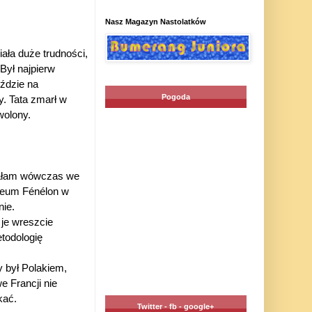
Nasz Magazyn Nastolatków
ała duże trudności,
Był najpierw
eździe na
Pogoda
y. Tata zmarł w
wolony.
wałam wówczas we
ceum Fénélon w
nie.
 je wreszcie
todologię
y był Polakiem,
 Francji nie
kać.
Twitter - fb - google+