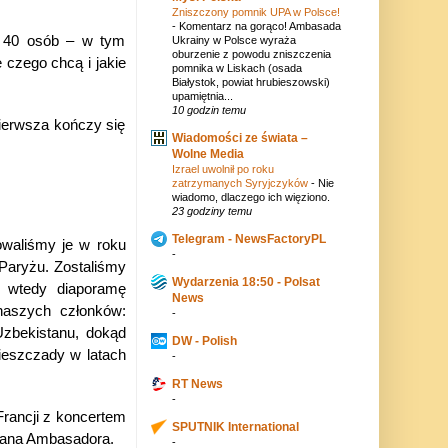
Zniszczony pomnik UPA w Polsce!
-
Komentarz na gorąco! Ambasada
d 40 osób – w tym
Ukrainy w Polsce wyraża
oburzenie z powodu zniszczenia
 czego chcą i jakie
pomnika w Liskach (osada
Białystok, powiat hrubieszowski)
upamiętnia...
10 godzin temu
Pierwsza kończy się
Wiadomości ze świata –
Wolne Media
Izrael uwolnił po roku
zatrzymanych Syryjczyków
-
Nie
wiadomo, dlaczego ich więziono.
23 godziny temu
Telegram - NewsFactoryPL
owaliśmy je w roku
-
 Paryżu. Zostaliśmy
Wydarzenia 18:50 - Polsat
m wtedy diaporamę
News
naszych członków:
-
Uzbekistanu, dokąd
DW - Polish
Bieszczady w latach
-
RT News
-
Francji z koncertem
SPUTNIK International
 pana Ambasadora.
-