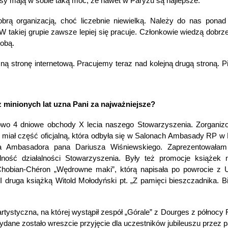
resy mają w sobie taką moc, że nawet w Paryżu są najlepsze.
brą organizacją, choć liczebnie niewielką. Należy do nas pona
W takiej grupie zawsze lepiej się pracuje. Członkowie wiedzą dobrze
sobą.
ną stronę internetową. Pracujemy teraz nad kolejną drugą stroną. 
z minionych lat uzna Pani za najważniejsze?
owo 4 dniowe obchody X lecia naszego Stowarzyszenia. Zorganiz
z miał część oficjalną, która odbyła się w Salonach Ambasady RP w
na Ambasadora pana Dariusza Wiśniewskiego. Zaprezentowała
dność działalności Stowarzyszenia. Były też promocje książek 
Chobian-Chéron „Wędrowne maki”, którą napisała po powrocie z 
 I druga książką Witold Mołodyński pt. „Z pamięci bieszczadnika. 
rtystyczna, na której wystąpił zespół „Górale” z Dourges z północy 
ydane zostało wreszcie przyjęcie dla uczestników jubileuszu przez