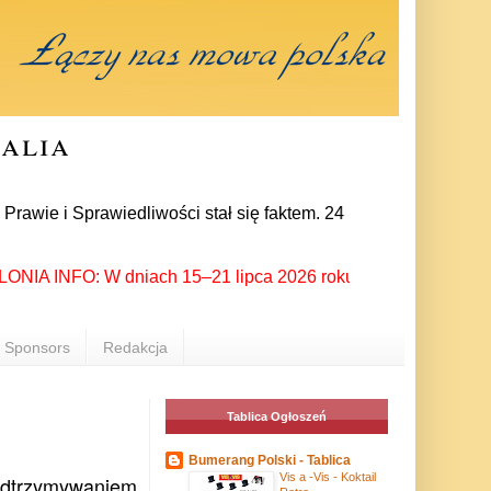
ralia
prawiedliwości stał się faktem. 24 lipca prezes partii Jarosł
 INFO: W dniach 15–21 lipca 2026 roku Rzeszów ponownie stał s
Sponsors
Redakcja
Tablica Ogłoszeń
Bumerang Polski - Tablica
Vis a -Vis - Koktail
podtrzymywaniem