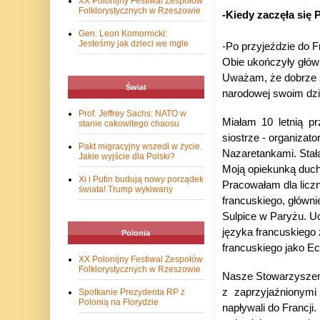
XX Polonijny Festiwal Zespołów
Folklorystycznych w Rzeszowie
-Kiedy zaczęła się 
Gen. Leon Komornicki:
Jesteśmy jak dzieci we mgle
-Po przyjeździe do F
Obie ukończyły główn
Uważam, że dobrze s
Świat
narodowej swoim dz
Prof. Jeffrey Sachs: NATO w
Miałam 10 letnią 
stanie cakowitego chaosu
siostrze - organizato
Pakt migracyjny wszedł w życie.
Nazaretankami. Stała
Jakie wyjście dla Polski?
Moją opiekunką duch
Xi i Putin budują nowy porządek
Pracowałam dla licz
świata! Trump wykiwany
francuskiego, główni
Sulpice w Paryżu. U
języka francuskiego 
Polonia
francuskiego jako Ec
XX Polonijny Festiwal Zespołów
Folklorystycznych w Rzeszowie
Nasze Stowarzyszenie
z zaprzyjaźnionymi
Spotkanie Prezydenta RP z
Polonią na Florydzie
napływali do Francji.