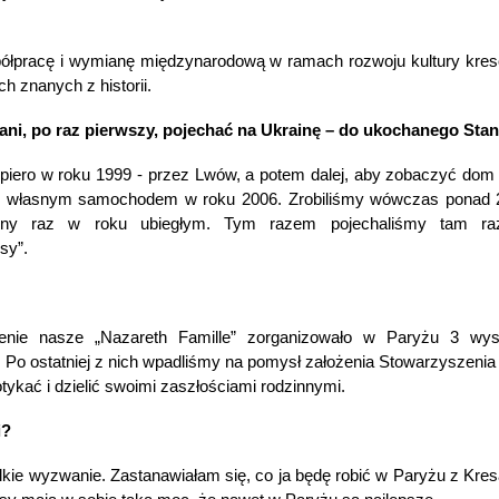
ółpracę i wymianę międzynarodową w ramach rozwoju kultury kres
h znanych z historii.
pani, po raz pierwszy, pojechać na Ukrainę –
do ukochanego Sta
piero w roku 1999 - przez
Lwów, a potem dalej,
aby zobaczyć dom r
ę własnym samochodem w roku 2006. Zrobiliśmy wówczas ponad 2 
lejny raz w roku ubiegłym. Tym razem pojechaliśmy tam r
sy”.
enie nasze „Nazareth Famille” zorganizowało w Paryżu 3 wyst
Po ostatniej z nich wpadliśmy na pomysł założenia Stowarzyszenia 
otykać i dzielić swoimi zaszłościami rodzinnymi.
i?
elkie wyzwanie. Zastanawiałam się, co ja będę robić w Paryżu z Kr