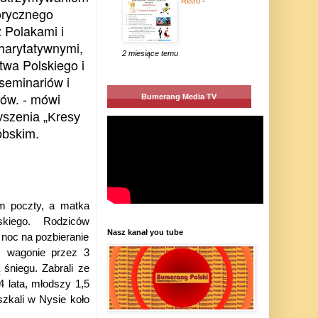
Retro
-
torycznego
 Polakami i
charytatywnymi,
2 miesiące temu
twa Polskiego i
seminariów i
sów. - mówi
Bumerang Media TV
yszenia „Kresy
óbskim.
em poczty, a matka
skiego. Rodziców
Nasz kanał you tube
 noc na pozbieranie
m wagonie przez 3
 śniegu. Zabrali ze
4 lata, młodszy 1,5
zkali w Nysie koło