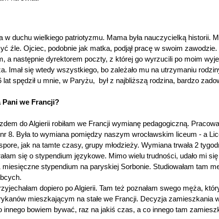
 duchu wielkiego patriotyzmu. Mama była nauczycielką historii. Mi
czyć źle. Ojciec, podobnie jak matka, podjął pracę w swoim zawodzie. 
 a następnie dyrektorem poczty, z której go wyrzucili po moim wyj
. Imał się wtedy wszystkiego, bo zależało mu na utrzymaniu rodzin
 lat spędził u mnie, w Paryżu,
był z najbliższą rodzina, bardzo zado
 Pani we Francji?
zdem do Algierii robiłam we Francji wymianę pedagogiczną. Praco
nr 8. Była to wymiana pomiędzy naszym wrocławskim liceum - a Li
pore, jak na tamte czasy, grupy młodzieży. Wymiana trwała 2 tygod
łam się o stypendium językowe. Mimo wielu trudności, udało mi się
 miesięczne stypendium na paryskiej Sorbonie. Studiowałam tam me
obcych.
przyjechałam dopiero po Algierii. Tam też poznałam swego męża, któr
ykanów mieszkającym na stałe we Francji. Decyzja zamieszkania we
o innego bowiem bywać, raz na jakiś czas, a co innego tam zamiesz