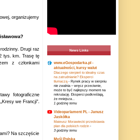
owej, organizujemy
nisławow
a?
odzinny. Drugi raz
News Links
tys. km. Trasę tę
azem z członkami
www.eGospodarka.pl -
aktualności, kursy walut
Dlaczego sierpień to idealny czas
na zatrudnianie? Eksperci
tłumaczą
-
Rynek pracy w sierpniu
nie zwalnia – wręcz przeciwnie,
może to być najlepszy moment na
awy fotograficzne
rekrutację. Eksperci podkreślają,
że mniejsza...
„Kresy we Francji”.
1 godzinę temu
Videoparlament PL - Janusz
Jaskółka
Mateusz Morawiecki przedstawia
plan dla polskich rodzin
-
3 godziny temu
esami? Na szczęście
Myśl Polska