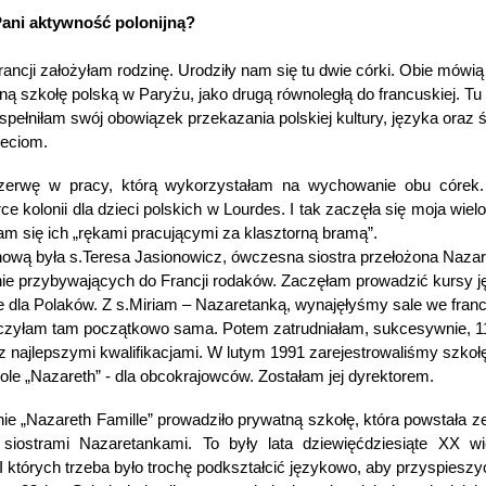
Pani aktywność polonijną?
rancji założyłam rodzinę. Urodziły nam się tu dwie córki. Obie mówią
ą szkołę polską w Paryżu, jako drugą równoległą do francuskiej. Tu
pełniłam swój obowiązek przekazania polskiej kultury, języka oraz
ieciom.
przerwę w pracy, którą wykorzystałam na wychowanie obu córe
rce kolonii dla dzieci polskich w Lourdes. I tak zaczęła się moja wiel
m się ich „rękami pracującymi za klasztorną bramą”.
ową była s.Teresa Jasionowicz, ówczesna siostra przełożona Naza
nie przybywających do Francji rodaków. Zaczęłam prowadzić kursy j
e dla Polaków. Z
s.
Miriam – Nazaretanką, wynajęłyśmy sale we fran
czyłam tam początkowo sama. Potem zatrudniałam, sukcesywnie, 11-
z najlepszymi kwalifikacjami. W lutym 1991 zarejestrowaliśmy szkoł
ole „Nazareth” - dla obcokrajowców. Zostałam jej dyrektorem.
 „Nazareth Famille” prowadziło prywatną szkołę, która powstała ze 
 siostrami Nazaretankami. To były lata dziewięćdziesiąte XX w
 I których trzeba było trochę podkształcić językowo, aby przyspieszy