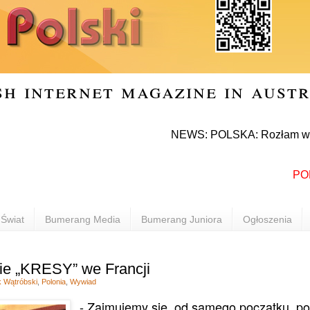
sh internet magazine in aust
NEWS: POLSKA: Rozłam w Prawie i S
POLONIA
Świat
Bumerang Media
Bumerang Juniora
Ogłoszenia
ie „KRESY” we Francji
 Wątróbski
,
Polonia
,
Wywiad
- Zajmujemy się, od samego początku, 