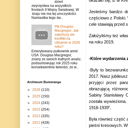
okazało się, iż te K
dzień
zwycięstwa na wszystkich
frontach II Wojny Światowej. W
Jesteśmy bardzo do
kraju nie ma tej uroczystości.
Namiastka tego św...
częściowo z Polski. 
cele stawiają przed 
Płk Douglas
Macgregor: Jak
zakończy sie
Założyliśmy też włas
konflikt na
na roku 2019.
Ukrainie w 2026
roku?
Emerytowany pułkownik armii
USA Douglas Macgregor,
-Które wydarzenia 
znany ze swoich trafnych analiz,
podsumowując rok 2025 roku
konsekwentnie twierdzi, że w...
-Były to bezwarunk
2017. Nasz jubileus
Archiwum Bumeranga
przyjęci przez pa
obrazującą różnoro
►
2026
(110)
Sabiny Stanisławy 
►
2025
(150)
została wywieziona.
►
2024
(243)
1918-1939”.
►
2023
(254)
►
2022
(335)
Była również część a
►
2021
(428)
pieśni kresowych. W