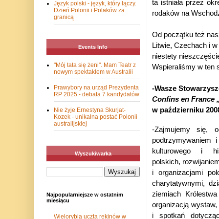
ta istniała przez ok
Język polski - język, który łączy.
Dzień Polonii i Polaków za
rodaków na Wschodzi
granicą
Od początku też nasz
Litwie, Czechach i w
Events Info
niestety nieszczęści
"Mój tata się żeni". Mam Teatr z
Wspieraliśmy w ten 
nowym spektaklem w Australii
Prawybory na urząd Prezydenta
-Wasze Stowarzysz
RP 2025 - debata 7 kandydatów
Confins en France
w październiku 20
Nie żyje Ernestyna Skurjat-
Kozek - unikalna postać Polonii
australijskiej
-Zajmujemy się, 
podtrzymywaniem i 
kulturowego i hi
Wyszukiwarka
polskich, rozwijani
i organizacjami pol
charytatywnymi, dz
ziemiach Królestwa
Najpopularniejsze w ostatnim
miesiącu
organizacją wystaw,
i spotkań dotycząc
Wielorybia uczta rekinów w