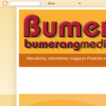
Niezależny, internetowy magazyn Polaków w Au