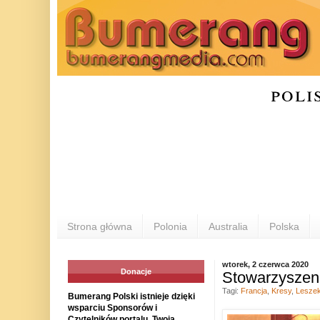
poli
Strona główna
Polonia
Australia
Polska
wtorek, 2 czerwca 2020
Donacje
Stowarzyszen
Tagi:
Francja
,
Kresy
,
Leszek
Bumerang Polski istnieje dzięki
wsparciu Sponsorów i
Czytelników portalu. Twoja