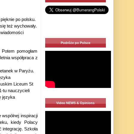
 pięknie po polsku.
 się też wychowały.
 świadomości
Podróże po Polsce
k. Potem pomogłam
oletnia współpraca z
retanek w Paryżu.
ęzyka
cuskim Liceum St
tu nauczycieli
ę języka
Video NEWS & Opinions
wspólnej inspiracji
ieku, kiedy Polacy
ć integrację. Szkoła