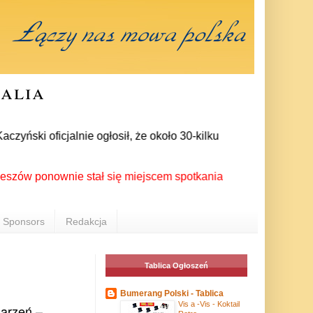
ralia
ski oficjalnie ogłosił, że około 30-kilku posłów zrezygnowało
ponownie stał się miejscem spotkania Polonii z całego świata 
Sponsors
Redakcja
Tablica Ogłoszeń
Bumerang Polski - Tablica
Vis a -Vis - Koktail
darzeń –