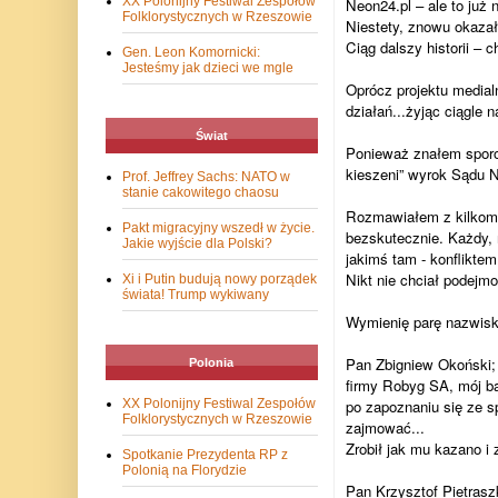
XX Polonijny Festiwal Zespołów
Neon24.pl – ale to już n
Folklorystycznych w Rzeszowie
Niestety, znowu okazało
Ciąg dalszy historii – 
Gen. Leon Komornicki:
Jesteśmy jak dzieci we mgle
Oprócz projektu media
działań...żyjąc ciągle
Świat
Ponieważ znałem sporo
kieszeni” wyrok Sądu N
Prof. Jeffrey Sachs: NATO w
stanie cakowitego chaosu
Rozmawiałem z kilkoma
Pakt migracyjny wszedł w życie.
bezskutecznie. Każdy, 
Jakie wyjście dla Polski?
jakimś tam - konfliktem
Nikt nie chciał podejm
Xi i Putin budują nowy porządek
świata! Trump wykiwany
Wymienię parę nazwisk
Pan Zbigniew Okoński;
Polonia
firmy Robyg SA, mój ba
XX Polonijny Festiwal Zespołów
po zapoznaniu się ze s
Folklorystycznych w Rzeszowie
zajmować...
Zrobił jak mu kazano i 
Spotkanie Prezydenta RP z
Polonią na Florydzie
Pan Krzysztof Pietrasz