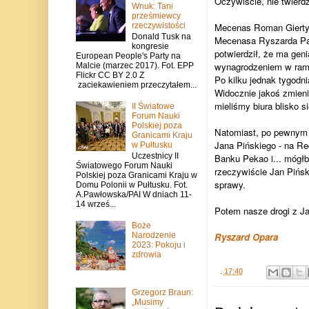
Oczywiście, nie twierd
Wnuk: Tani
prześmiewcy
rzeczywistości
Mecenas Roman Giertych
Donald Tusk na
Mecenasa Ryszarda Paru
kongresie
potwierdził, że ma gen
European People's Party na
wynagrodzeniem w rama
Malcie (marzec 2017). Fot. EPP
Flickr CC BY 2.0 Z
Po kilku jednak tygodni
zaciekawieniem przeczytałem...
Widocznie jakoś zmieni
mieliśmy biura blisko 
II Światowe
Forum Nauki
Polskiej poza
Natomiast, po pewnym 
Granicami Kraju
Jana Pińskiego - na Re
w Pułtusku
Uczestnicy II
Banku Pekao i... mógłb
Światowego Forum Nauki
rzeczywiście Jan Pińs
Polskiej poza Granicami Kraju w
sprawy.
Domu Polonii w Pułtusku. Fot.
A.Pawłowska/PAI W dniach 11-
14 wrześ...
Potem nasze drogi z Ja
Boże
Narodzenie
Ryszard Opara
2023: Pokoju i
zdrowia
.
17:40
Grzegorz Braun:
„Musimy