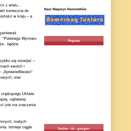
ym z wielu...
Nasz Magazyn Nastolatków
est konieczna do
stości w kraju – a
 ponieważ
ń "Polskiego Wymiaru
Pogoda
że - będzie
zybko się rozwijać –
emach swoich i
. „Sprawiedliwości”
sowych, oraz
, rządzącego Układu
iej, najłatwiej
ści (nie ma znaczenia
 innych, małych
ia. Istnieje ciągle
Twitter - fb - google+