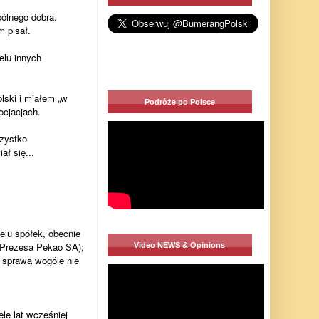
pólnego dobra.
m pisał.
elu innych
ski i miałem „w
Podróże po Polsce
ocjacjach.
zystko
ł się...
lu spółek, obecnie
i Prezesa Pekao SA);
Video NEWS & Opinions
 sprawą wogóle nie
le lat wcześniej