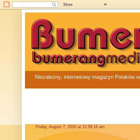
Niezależny, internetowy magazyn Polaków w Au