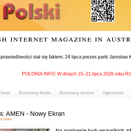
sh internet magazine in aust
wości stał się faktem. 24 lipca prezes partii Jarosław Kaczyń
POLONIA INFO: W dniach 15–21 lipca 2026 roku Rzeszów 
Świat
Bumerang Media
Bumerang Juniora
Ogłoszenia
a: AMEN - Nowy Ekran
d Opara
Na marinesie tych wszystkich z