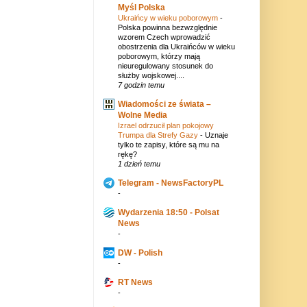
Myśl Polska
Ukraińcy w wieku poborowym
-
Polska powinna bezwzględnie
wzorem Czech wprowadzić
obostrzenia dla Ukraińców w wieku
poborowym, którzy mają
nieuregulowany stosunek do
służby wojskowej....
7 godzin temu
Wiadomości ze świata –
Wolne Media
Izrael odrzucił plan pokojowy
Trumpa dla Strefy Gazy
-
Uznaje
tylko te zapisy, które są mu na
rękę?
1 dzień temu
Telegram - NewsFactoryPL
-
Wydarzenia 18:50 - Polsat
News
-
DW - Polish
-
RT News
-