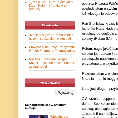
Język polski - język, który łączy.
poprzez Prezesa PZMot 
Dzień Polonii i Polaków za
powiedziałem o swoim p
granicą
już więcej, nie odpowie
Pan Stanisław Kluza: B
Events Info
(członka Rady Nadzorc
miesięcy po odejściu z
"Mój tata się żeni". Mam Teatr z
sprawy (Pekao SA) – sp
nowym spektaklem w Australii
Prawybory na urząd Prezydenta
Potem, nagle jakoś bar
RP 2025 - debata 7 kandydatów
sprawa jest bardzo int
sprawą...to napewno st
Nie żyje Ernestyna Skurjat-
przyszłość... wszystko 
Kozek - unikalna postać Polonii
australijskiej
Rozmawiałem z wielom
Nie, nie – ja nie mogę
Wyszukiwarka
Lista jest długa – przyt
Z Andrzejem Lepperem,
domu...Spotkałem się z
Najpopularniejsze w ostatnim
sprawą, ale ciągle był 
miesiącu
...”popełnił samobójstwo
Włodzimierz