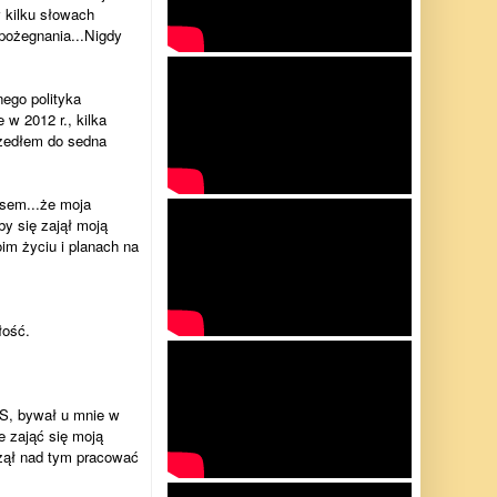
 kilku słowach
pożegnania...Nigdy
ego polityka
w 2012 r., kilka
szedłem do sedna
osem...że moja
y się zajął moją
im życiu i planach na
łość.
S, bywał u mnie w
e zająć się moją
czął nad tym pracować