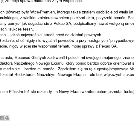
zę, że moja sprawa miała coś z tym wspólnego.
 (również były Wice-Premier), którego także znałem osobiście od wielu lat
lskiego), z wielkim zainteresowaniem przejrzał akta, przyrzekł pomóc. Par
ialny pomysł jak dogadać sie z Pekao SA; podpisaliśmy nawet wstępną umo
ch "sukces fees"...
ach... jakoś najwyrażniej stracił chęć do działań prawnych.
ł zdanie, choć nigdy nie wyjaśnił powodów a przy następnych "przypadkowyc
siebie, nigdy więcej nie wspomniał tematu mojej sprawy z Pekao SA.
czasie, Mecenas Giertych zadzwonił i polecił mi swojego znajomego, znane
daktora Naczelnego Nowego Ekranu, który ponoć bardzo dobrze orientował si
y medialnie... bardzo mi pomóc. Zgodziłem się na tę sugestię/propozycje Me
ki został Redektorem Naczelnym Nowego Ekranu – ale bez większych sukce
nem Pińskim też się rozeszły - a Nowy Ekran wkrótce potem przestał funkc