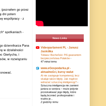
; (poznałem go przez
ę dni potem
wę współpracy - z
h" spotkaniach -
News Links
go dziennikarza Pana
Videoparlament PL - Janusz
ę w działalności
Jaskółka
c Giertycha, i
Tobiasz Bocheński: PiS gwarantem
sów, w rozwiązaniu
bezpieczeństwa Polaków
-
47 minut temu
www.eGospodarka.pl -
jonować.
aktualności, kursy walut
AI nie zastępuje kompetencji, lecz
skaluje także błędy. Jak mądrze
wdrażać sztuczną inteligencję?
-
Sztuczna inteligencja nie zamieni
juniora w seniora – może jedynie
przeskalować jego błędy, które
będą brzmieć profesjonalnie i
trudno je...
2 godziny temu