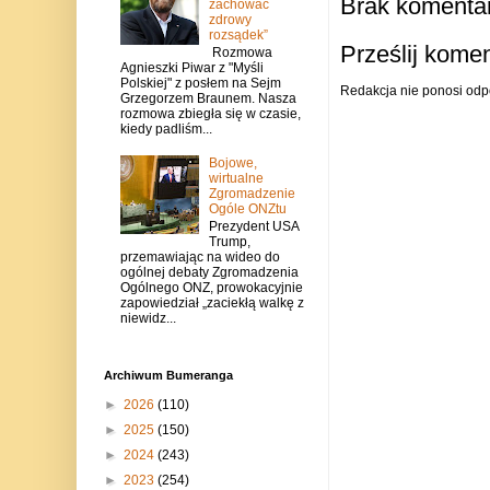
Brak komentar
zachować
zdrowy
rozsądek”
Prześlij kome
Rozmowa
Agnieszki Piwar z "Myśli
Polskiej" z posłem na Sejm
Redakcja nie ponosi odp
Grzegorzem Braunem. Nasza
rozmowa zbiegła się w czasie,
kiedy padliśm...
Bojowe,
wirtualne
Zgromadzenie
Ogóle ONZtu
Prezydent USA
Trump,
przemawiając na wideo do
ogólnej debaty Zgromadzenia
Ogólnego ONZ, prowokacyjnie
zapowiedział „zaciekłą walkę z
niewidz...
Archiwum Bumeranga
►
2026
(110)
►
2025
(150)
►
2024
(243)
►
2023
(254)