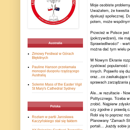
Moje osobiste problemy
Uważałem, że kwestia r
dyskusji społecznej. D
potem, może wspólnym 
Przecież w Polsce jest
(pokrzywdzeni), nie ma
Sprawiedliwości" - war
Australia
można dać tym wielu p
Zimowy Festiwal w Górach
Błękitnych
W Nowym Ekranie rozpoc
zyskiwać popularność –
Pauline Hanson przełamała
innych. Pojawiło się d
monopol duopolu rządzącego
Australią
oraz...co zaskakujące 
sprawach zarządzania 
Solemn Mass of the Easter Vigil
St Mary's Cathedral Sydney
Ale...w rezultacie - N
Politycznego. Trzeba wi
zrobić. Najpierw zdysk
Polska
czy zgodne z prawdą cz
Robi się to poprzez roz
Rozłam w partii Jarosława
Planowany "Zamach Stan
Kaczyńskiego stał się faktem
portali... „każdy sobie