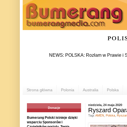
poli
NEWS: POLSKA: Rozłam w Prawie i Sprawiedli
Strona główna
Polonia
Australia
Polska
niedziela, 24 maja 2020
Donacje
Ryszard Opar
Tagi:
AMEN
,
Polska
,
Ryszar
Bumerang Polski istnieje dzięki
wsparciu Sponsorów i
Czytelników portalu. Twoja