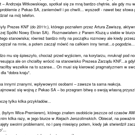
– Andrzeja Witkowskiego, spotkał się ze mną bardzo chętnie, ale gdy mu w
roblemie z Pekao SA, zaniemówił i po chwili... wyszedł - nawet bez słowa 
dział na mój telefon.
yły Prezes KNF (do 2011r.), którego poznałem przez Artura Zawiszę, aktywn
zej Spółki Nowy Ekran SA). Rozmawiałem z Panem Kluzą u siebie w biurze 
 tego stanowiska; również bardzo miły na początku rozmowy ale kiedy prze
ojrzał na mnie, a potem zaczął mówić na całkiem inny temat...o pogodzie...
dzo mu się śpieszyło, chociaż przed wyjściem, na korytarzu, mruknął pod n
eresująca ale on chciałby wrócić na stanowisko Prezesa Zarządu KNF...a gdyb
raciłby wszelkie na to szanse... On musi się kierować pragmatyzmem w swo
dla "dobra kraju".
a innymi znanymi, wpływowymi osobami – zawsze ta sama reakcja.
 zajmować się wojną z Pekao SA – bo przegram bitwę o swoją własną przysz
oczę tylko kilka przykładów...
 (byłym Wice-Premierem), którego znałem osobiście jeszcze od czasów AW
nim kilka razy, w jego biurze w Alejach Jerozolimskich. Obiecał, na poważni
zajęty swoimi problemami, no i parę miesięcy potem, kiedy jak stwierdził za
”...