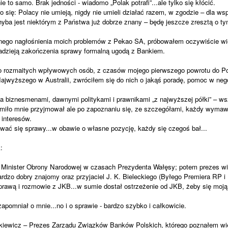
ie to samo. Brak jedności - wiadomo „Polak potrafi”...ale tylko się kłócić.
 się: Polacy nie umieją, nigdy nie umieli działać razem, w zgodzie – dla ws
chyba jest niektórym z Państwa już dobrze znany – będę jeszcze zresztą o ty
lnego nagłośnienia moich problemów z Pekao SA, próbowałem oczywiście wi
 nadzieją zakończenia sprawy formalną ugodą z Bankiem.
 rozmaitych wpływowych osób, z czasów mojego pierwszego powrotu do Pol
ajwyższego w Australii, zwróciłem się do nich o jakąś poradę, pomoc w neg
 biznesmenami, dawnymi politykami i prawnikami „z najwyższej półki” – ws
miło mnie przyjmował ale po zapoznaniu się, ze szczegółami, każdy wymawia
 interesów.
ować się sprawy...w obawie o własne pozycję, każdy się czegoś bał...
:
 Minister Obrony Narodowej w czasach Prezydenta Wałęsy; potem prezes wie
rdzo dobry znajomy oraz przyjaciel J. K. Bieleckiego (Byłego Premiera RP 
prawą i rozmowie z JKB...w sumie dostał ostrzeżenie od JKB, żeby się moją
zapomniał o mnie...no i o sprawie - bardzo szybko i całkowicie.
kiewicz – Prezes Zarządu Związków Banków Polskich, którego poznałem wie