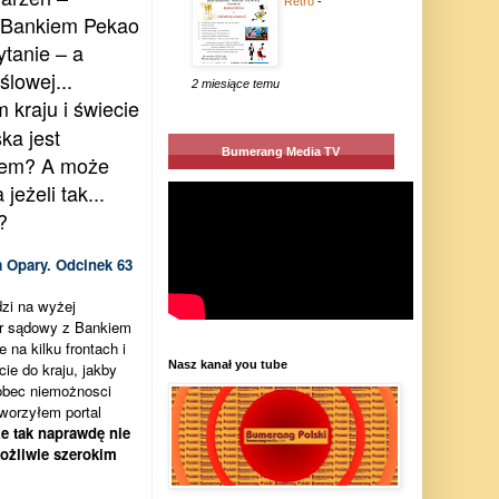
Retro
-
 Bankiem Pekao
tanie – a
ślowej...
2 miesiące temu
 kraju i świecie
ka jest
Bumerang Media TV
jem? A może
 jeżeli tak...
?
 Opary. Odcinek 63
zi na wyżej
ór sądowy z Bankiem
 na kilku frontach i
Nasz kanał you tube
e do kraju, jakby
wobec niemożnosci
worzyłem portal
e tak naprawdę nie
ożliwie szerokim