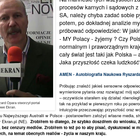
procesów karnych i sądowych z
SA, należy chyba zadać sobie py
potem, po dokładnej analizie my
próbować odpowiedzieć:
W jakim
- MY Polacy - żyjemy ? Czy Pols
normalnym i praworządnym kra
cały świat jest taki jak Polska – a
Jaka przyszłość czeka ludzkość
AMEN - Autobiografia Naukowa Ryszarda
Próbując znaleźć jakieś sensowne odpowied
wymienione pytania oraz rozwiązać mój sp
– oczywiście starałem się działać równolegle
tak na przykład w
pierwszym roku po powroci
ard Opara stworzył portal
we Ekran.
intuicyjnie przeczuwając przyszłość oraz 
u Najwyższego Australii w Polsce - postanowiłem założyć własne media, st
 Ekran.pl (NE).
Zrobiłem to dlatego, że szybko doszdłem do wniosku, ż
 bez cenzury mediów. Zrobiłem to też po to aby pisać, dyskutować w m
ch, na temat obecnych realiów - życia w naszym kraju.