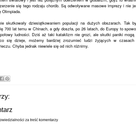
szerzenie się tego rodzaju chorób. Są odwoływane masowe imprezy i nie je
 Olimpiada.
ie skutkowały dziesiątkowaniem populacji na dużych obszarach. Tak by
ię 700 lat temu w Chinach, a gdy doszła, po 26 latach, do Europy to spow
połowy ludności. Dziś aż taki kataklizm nie grozi, ale skutki paniki mogą
 co się dzieje, możemy bardziej zrozumieć ludzi żyjących w czasach
ieczu. Chyba jednak niewiele się od nich różnimy.
zy:
ntarz
owiedzialności za treść komentarzy