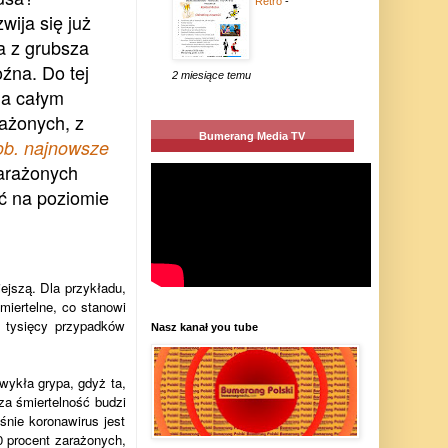
Retro
-
ija się już
a z grubsza
źna. Do tej
2 miesiące temu
na całym
rażonych, z
Bumerang Media TV
ob. najnowsze
zarażonych
ć na poziomie
ejszą. Dla przykładu,
miertelne, co stanowi
 tysięcy przypadków
Nasz kanał you tube
zwykła grypa, gdyż ta,
sza śmiertelność budzi
śnie koronawirus jest
0 procent zarażonych,