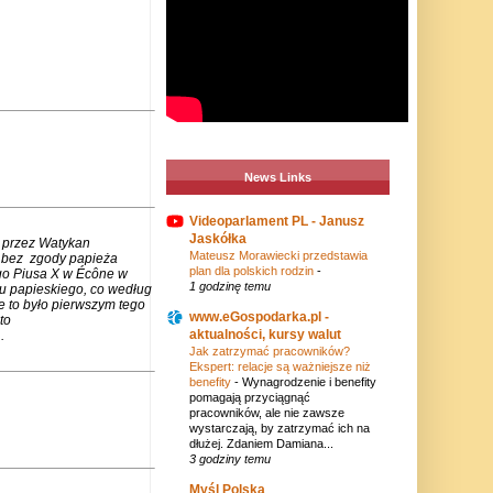
News Links
Videoparlament PL - Janusz
Jaskółka
 przez Watykan
Mateusz Morawiecki przedstawia
m bez zgody papieża
plan dla polskich rodzin
-
go Piusa X w Écône w
1 godzinę temu
u papieskiego, co według
e to było pierwszym tego
www.eGospodarka.pl -
to
aktualności, kursy walut
.
Jak zatrzymać pracowników?
Ekspert: relacje są ważniejsze niż
benefity
-
Wynagrodzenie i benefity
pomagają przyciągnąć
pracowników, ale nie zawsze
wystarczają, by zatrzymać ich na
dłużej. Zdaniem Damiana...
3 godziny temu
Myśl Polska