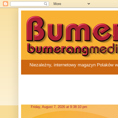
Niezależny, internetowy magazyn Polaków w Au