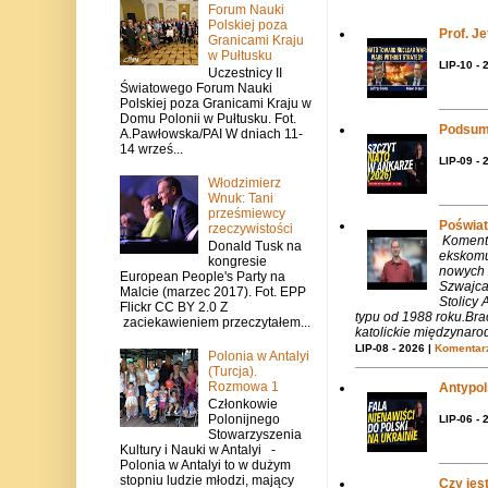
Forum Nauki
Polskiej poza
Prof. J
Granicami Kraju
w Pułtusku
LIP-10 - 
Uczestnicy II
Światowego Forum Nauki
Polskiej poza Granicami Kraju w
Domu Polonii w Pułtusku. Fot.
Podsum
A.Pawłowska/PAI W dniach 11-
14 wrześ...
LIP-09 - 
Włodzimierz
Wnuk: Tani
prześmiewcy
Poświat
rzeczywistości
Komenta
Donald Tusk na
ekskomu
kongresie
nowych 
European People's Party na
Szwajca
Malcie (marzec 2017). Fot. EPP
Stolicy 
Flickr CC BY 2.0 Z
typu od 1988 roku.Bra
zaciekawieniem przeczytałem...
katolickie międzynaro
LIP-08 - 2026 |
Komentarz
Polonia w Antalyi
(Turcja).
Rozmowa 1
Antypols
Członkowie
Polonijnego
LIP-06 - 
Stowarzyszenia
Kultury i Nauki w Antalyi -
Polonia w Antalyi to w dużym
stopniu ludzie młodzi, mający
Czy jes