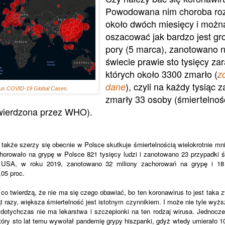
Powodowana nim choroba rozw
około dwóch miesięcy i możn
oszacować jak bardzo jest gro
pory (5 marca), zanotowano 
świecie prawie sto tysięcy za
których około 3300 zmarło (
z
), czyli na każdy tysiąc 
dane
us COVID-19 Global Cases
.
zmarły 33 osoby (śmiertelnoś
twierdzona przez WHO).
także szerzy się obecnie w Polsce skutkuje śmiertelnością wielokrotnie mni
orowało na grypę w Polsce 821 tysięcy ludzi i zanotowano 23 przypadki ś
 USA, w roku 2019, zanotowano 32 miliony zachorowań na grypę i 18
,05 proc.
 co twierdzą, że nie ma się czego obawiać, bo ten koronawirus to jest taka 
ąt razy, większa śmiertelność jest istotnym czynnikiem. I może nie tyle wyż
k dotychczas nie ma lekarstwa i szczepionki na ten rodzaj wirusa. Jednocze
który sto lat temu wywołał pandemię grypy hiszpanki, gdyż wtedy umierało 1