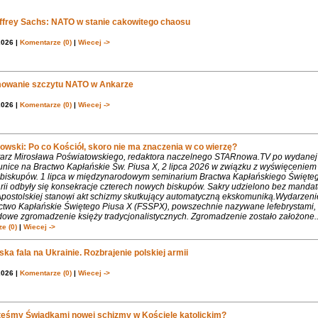
effrey Sachs: NATO w stanie cakowitego chaosu
2026 |
Komentarze (0)
|
Wiecej ->
owanie szczytu NATO w Ankarze
2026 |
Komentarze (0)
|
Wiecej ->
owski: Po co Kościół, skoro nie ma znaczenia w co wierzę?
rz Mirosława Poświatowskiego, redaktora naczelnego STARnowa.TV po wydanej
nice na Bractwo Kapłańskie Św. Piusa X, 2 lipca 2026 w związku z wyświęcenie
biskupów. 1 lipca w międzynarodowym seminarium Bractwa Kapłańskiego Święte
rii odbyły się konsekracje czterech nowych biskupów. Sakry udzielono bez mandat
Apostolskiej stanowi akt schizmy skutkujący automatyczną ekskomuniką.Wydarzeni
ctwo Kapłańskie Świętego Piusa X (FSSPX), powszechnie nazywane lefebrystami, 
dowe zgromadzenie księży tradycjonalistycznych. Zgromadzenie zostało założone..
e (0)
|
Wiecej ->
ka fala na Ukrainie. Rozbrajenie polskiej armii
2026 |
Komentarze (0)
|
Wiecej ->
teśmy Świadkami nowej schizmy w Kościele katolickim?