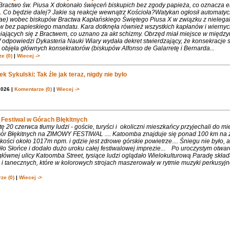
 Bractwo św. Piusa X dokonało święceń biskupich bez zgody papieża, co oznacza 
. Co będzie dalej? Jakie są reakcje wewnątrz Kościoła?Watykan ogłosił automaty
iae) wobec biskupów Bractwa Kapłańskiego Świętego Piusa X w związku z nielega
w bez papieskiego mandatu. Kara dotknęła również wszystkich kapłanów i wiernyc
iających się z Bractwem, co uznano za akt schizmy. Obrzęd miał miejsce w międ
 odpowiedzi Dykasteria Nauki Wiary wydała dekret stwierdzający, że konsekracje 
objęła głównych konsekratorów (biskupów Alfonso de Galarretę i Bernarda...
e (0)
|
Wiecej ->
k Sykulski: Tak źle jak teraz, nigdy nie było
2026 |
Komentarze (0)
|
Wiecej ->
Festiwal w Górach Błękitnych
 20 czerwca tłumy ludzi - goście, turyści i okoliczni mieszkańcy przyjechali do m
 Gór Błękitnych na ZIMOWY FESTIWAL .... Katoomba znajduje się ponad 100 km na 
ości około 1017m npm. i gdzie jest zdrowe górskie powietrze.... Śniegu nie było, 
ło Słońce i dodało dużo uroku całej festiwalowej imprezie... Po uroczystym otwa
łównej ulicy Katoomba Street, tysiące ludzi oglądało Wielokulturową Paradę składa
 tanecznych, które w kolorowych strojach maszerowały w rytmie muzyki perkusyjne
ze (0)
|
Wiecej ->