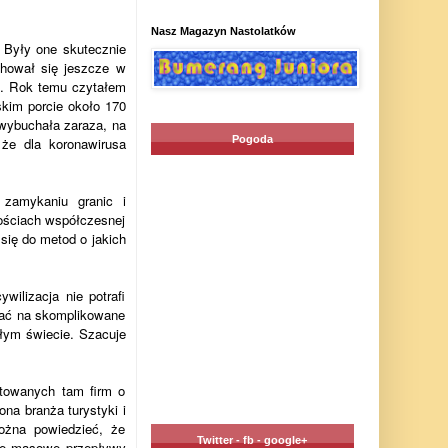
Nasz Magazyn Nastolatków
. Były one skutecznie
chował się jeszcze w
ci. Rok temu czytałem
kim porcie około 170
 wybuchała zaraza, na
Pogoda
 że dla koronawirusa
 zamykaniu granic i
wościach współczesnej
się do metod o jakich
ilizacja nie potrafi
ywać na skomplikowane
ałym świecie. Szacuje
otowanych tam firm o
na branża turystyki i
Można powiedzieć, że
Twitter - fb - google+
nie masowe przepływy