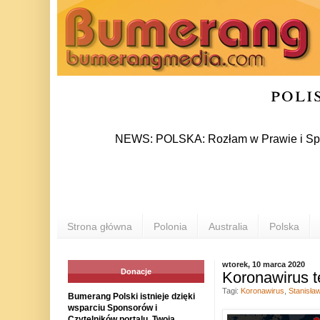
poli
NEWS: POLSKA: Rozłam w Prawie i Sprawiedliwo
Strona główna
Polonia
Australia
Polska
wtorek, 10 marca 2020
Donacje
Koronawirus t
Tagi:
Koronawirus
,
Stanisła
Bumerang Polski istnieje dzięki
wsparciu Sponsorów i
Czytelników portalu. Twoja