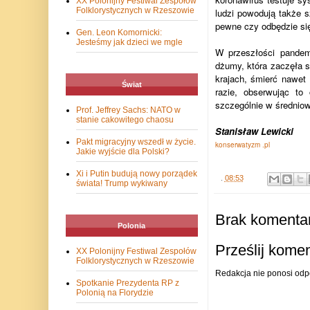
XX Polonijny Festiwal Zespołów
Folklorystycznych w Rzeszowie
ludzi powodują także 
pewne czy odbędzie się
Gen. Leon Komornicki:
Jesteśmy jak dzieci we mgle
W przeszłości pandem
dżumy, która zaczęła s
krajach, śmierć nawet 
Świat
razie, obserwując to
szczególnie w średniow
Prof. Jeffrey Sachs: NATO w
stanie cakowitego chaosu
Stanisław Lewicki
Pakt migracyjny wszedł w życie.
konserwatyzm .pl
Jakie wyjście dla Polski?
Xi i Putin budują nowy porządek
.
08:53
świata! Trump wykiwany
Brak komentar
Polonia
Prześlij kome
XX Polonijny Festiwal Zespołów
Folklorystycznych w Rzeszowie
Redakcja nie ponosi odp
Spotkanie Prezydenta RP z
Polonią na Florydzie