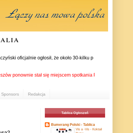
ralia
i oficjalnie ogłosił, że około 30-kilku posłów zrezygnowało z
onownie stał się miejscem spotkania Polonii z całego świata p
Sponsors
Redakcja
Tablica Ogłoszeń
Bumerang Polski - Tablica
Vis a -Vis - Koktail
usa?