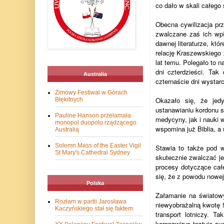
co dało w skali całego 
Obecna cywilizacja prz
zwalczane zaś ich wpł
dawnej literaturze, kt
relację Kraszewskiego
lat temu. Polegało to 
dni czterdzieści. Ta
Australia
czternaście dni wystarc
Zimowy Festiwal w Górach
Okazało się, że jedy
Błękitnych
ustanawianiu kordonu s
Pauline Hanson przełamała
medycyny, jak i nauki 
monopol duopolu rządzącego
wspomina już Biblia, a
Australią
Solemn Mass of the Easter Vigil
Stawia to także pod w
St Mary's Cathedral Sydney
skutecznie zwalczać je
procesy dotyczące całe
się, że z powodu nowej
Polska
Załamanie na światow
Rozłam w partii Jarosława
niewyobrażalną kwotę 5
Kaczyńskiego stał się faktem
transport lotniczy. T
koronawirus testuje s