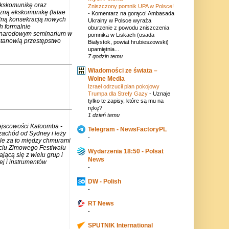
ekskomunikę oraz
Zniszczony pomnik UPA w Polsce!
czną ekskomunikę (latae
-
Komentarz na gorąco! Ambasada
lną konsekracją nowych
Ukrainy w Polsce wyraża
h formalnie
oburzenie z powodu zniszczenia
zynarodowym seminarium w
pomnika w Liskach (osada
stanowią przestępstwo
Białystok, powiat hrubieszowski)
upamiętnia...
7 godzin temu
Wiadomości ze świata –
Wolne Media
Izrael odrzucił plan pokojowy
Trumpa dla Strefy Gazy
-
Uznaje
tylko te zapisy, które są mu na
rękę?
1 dzień temu
iejscowości Katoomba -
Telegram - NewsFactoryPL
zachód od Sydney i leży
-
ale za to między chmurami
rciu Zimowego Festiwalu
Wydarzenia 18:50 - Polsat
jącą się z wielu grup i
News
j i instrumentów
-
DW - Polish
-
RT News
-
SPUTNIK International