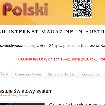
sh internet magazine in aust
ści stał się faktem. 24 lipca prezes partii Jarosław Kaczyńsk
POLONIA INFO: W dniach 15–21 lipca 2026 roku Rzeszów p
Świat
Bumerang Media
Bumerang Juniora
Ogłoszenia
estuje światowy system
w Lewicki
,
Świat
,
Zdrowie
Czy należy bać się koronawir