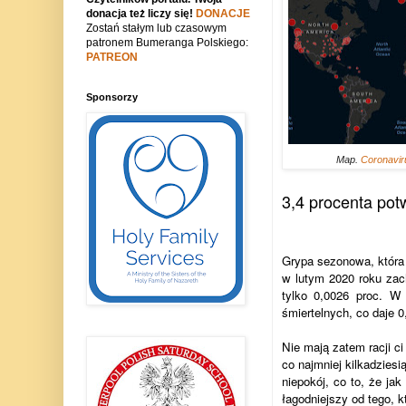
donacja też liczy się!
DONACJE
Zostań stałym lub czasowym
patronem Bumeranga Polskiego:
PATREON
Sponsorzy
Map.
Coronavir
3,4 procenta po
Grypa sezonowa, która 
w lutym 2020 roku zach
tylko 0,0026 proc. W
śmiertelnych, co daje 0
Nie mają zatem racji ci
co najmniej kilkadziesi
niepokój, co to, że ja
łagodniejszy od tego, 