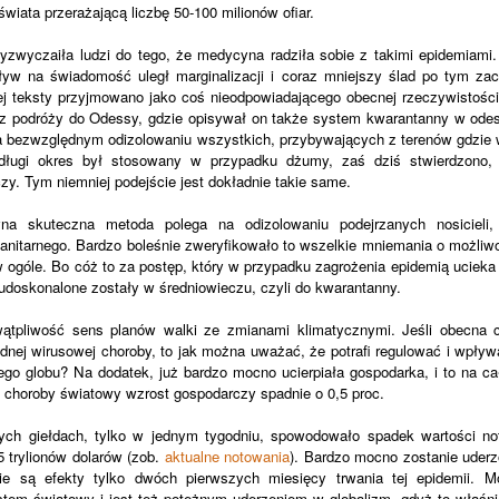
świata przerażającą liczbę 50-100 milionów ofiar.
yzwyczaiła ludzi do tego, że medycyna radziła sobie z takimi epidemiami
yw na świadomość uległ marginalizacji i coraz mniejszy ślad po tym za
órej teksty przyjmowano jako coś nieodpowiadającego obecnej rzeczywistoś
 z podróży do Odessy, gdzie opisywał on także system kwarantanny w odes
na bezwzględnym odizolowaniu wszystkich, przybywających z terenów gdzie
k długi okres był stosowany w przypadku dżumy, zaś dziś stwierdzono,
zy. Tym niemniej podejście jest dokładnie takie same.
na skuteczna metoda polega na odizolowaniu podejrzanych nosicieli,
anitarnego. Bardzo boleśnie zweryfikowało to wszelkie mniemania o możli
w ogóle. Bo cóż to za postęp, który w przypadku zagrożenia epidemią ucieka 
 udoskonalone zostały w średniowieczu, czyli do kwarantanny.
ątpliwość sens planów walki ze zmianami klimatycznymi. Jeśli obecna cyw
dnej wirusowej choroby, to jak można uważać, że potrafi regulować i wpł
go globu? Na dodatek, już bardzo mocno ucierpiała gospodarka, i to na c
 choroby światowy wzrost gospodarczy spadnie o 0,5 proc.
ych giełdach, tylko w jednym tygodniu, spowodowało spadek wartości n
 trylionów dolarów (zob.
aktualne notowania
). Bardzo mocno zostanie uderzo
akie są efekty tylko dwóch pierwszych miesięcy trwania tej epidemii. 
ystem światowy i jest też potężnym uderzeniem w globalizm, gdyż to właś