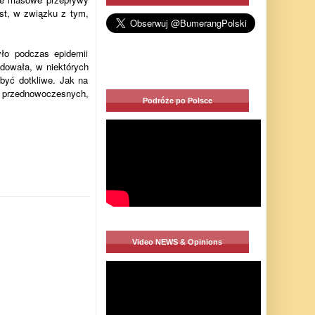
st, w związku z tym,
ło podczas epidemii
odowała, w niektórych
 być dotkliwe. Jak na
 przednowoczesnych,
Podróże po Polsce
Video NEWS & Opinions