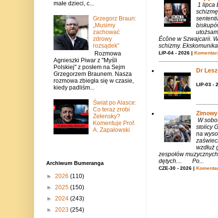
małe dzieci, c...
1 lipca
schizmę
sentent
Grzegorz Braun:
biskupó
„Musimy
utożsam
zachować
Écône w Szwajcarii. W
zdrowy
schizmy. Ekskomunika 
rozsądek”
LIP-04 - 2026 |
Komentarz
Rozmowa
Agnieszki Piwar z "Myśli
Polskiej" z posłem na Sejm
Dr Lesze
Grzegorzem Braunem. Nasza
rozmowa zbiegła się w czasie,
LIP-03 - 
kiedy padliśm...
Świat po Alasce:
Co teraz zrobi
Zimowy 
Żełensky?
W sobotę
Komentuje Prof.
stolicy
A. Zapałowski
na wysok
zaświeci
wzdłuż g
zespołów muzycznych i
dętych.... Po...
Archiwum Bumeranga
CZE-30 - 2026 |
Komentar
►
2026
(110)
►
2025
(150)
►
2024
(243)
►
2023
(254)