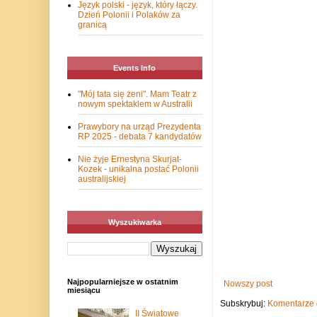
Język polski - język, który łączy.
Dzień Polonii i Polaków za
granicą
Events Info
"Mój tata się żeni". Mam Teatr z
nowym spektaklem w Australii
Prawybory na urząd Prezydenta
RP 2025 - debata 7 kandydatów
Nie żyje Ernestyna Skurjat-
Kozek - unikalna postać Polonii
australijskiej
Wyszukiwarka
Najpopularniejsze w ostatnim
Nowszy post
miesiącu
Subskrybuj:
Komentarze 
II Światowe