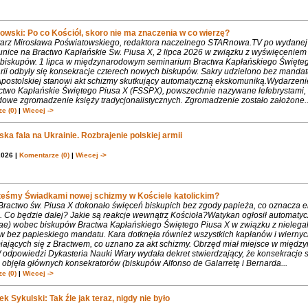
owski: Po co Kościół, skoro nie ma znaczenia w co wierzę?
rz Mirosława Poświatowskiego, redaktora naczelnego STARnowa.TV po wydanej
nice na Bractwo Kapłańskie Św. Piusa X, 2 lipca 2026 w związku z wyświęcenie
biskupów. 1 lipca w międzynarodowym seminarium Bractwa Kapłańskiego Święte
rii odbyły się konsekracje czterech nowych biskupów. Sakry udzielono bez mandat
Apostolskiej stanowi akt schizmy skutkujący automatyczną ekskomuniką.Wydarzeni
ctwo Kapłańskie Świętego Piusa X (FSSPX), powszechnie nazywane lefebrystami, 
dowe zgromadzenie księży tradycjonalistycznych. Zgromadzenie zostało założone..
e (0)
|
Wiecej ->
ka fala na Ukrainie. Rozbrajenie polskiej armii
2026 |
Komentarze (0)
|
Wiecej ->
teśmy Świadkami nowej schizmy w Kościele katolickim?
 Bractwo św. Piusa X dokonało święceń biskupich bez zgody papieża, co oznacza 
. Co będzie dalej? Jakie są reakcje wewnątrz Kościoła?Watykan ogłosił automaty
iae) wobec biskupów Bractwa Kapłańskiego Świętego Piusa X w związku z nielega
w bez papieskiego mandatu. Kara dotknęła również wszystkich kapłanów i wiernyc
iających się z Bractwem, co uznano za akt schizmy. Obrzęd miał miejsce w międ
 odpowiedzi Dykasteria Nauki Wiary wydała dekret stwierdzający, że konsekracje 
objęła głównych konsekratorów (biskupów Alfonso de Galarretę i Bernarda...
e (0)
|
Wiecej ->
k Sykulski: Tak źle jak teraz, nigdy nie było