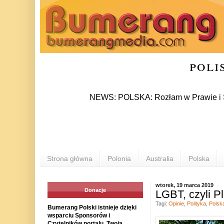
poli
NEWS: POLSKA: Rozłam w Prawie i Sprawiedl
Strona główna
Polonia
Australia
Polska
wtorek, 19 marca 2019
Donacje
LGBT, czyli P
Tagi:
Opinie
,
Polityka
,
Polsk
Bumerang Polski istnieje dzięki
wsparciu Sponsorów i
Czytelników portalu. Twoja