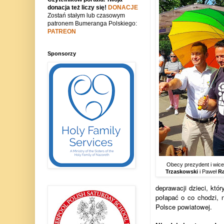
donacja też liczy się!
DONACJE
Zostań stałym lub czasowym
patronem Bumeranga Polskiego:
PATREON
Sponsorzy
Obecy prezydent i wic
Trzaskowski
i Paweł
Ra
deprawacji dzieci, któ
połapać o co chodzi, 
Polsce powiatowej.