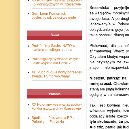
XX Polonijny Festiwal Zespołów
Folklorystycznych w Rzeszowie
Środowiska – przyjmijm
ze względów moralnych
Gen. Leon Komornicki:
Jesteśmy jak dzieci we mgle
swego losu. A po drugi
lansowany/a w Polsce
obrzydzeniem, gdyż jes
takie osobniki dłużej n
Świat
Płciowość, dla jasnoś
Prof. Jeffrey Sachs: NATO w
stanie cakowitego chaosu
afirmatywnej. Wręcz pr
Czytałem kiedyś wspomn
Pakt migracyjny wszedł w życie.
nie czyniącym ze swoj
Jakie wyjście dla Polski?
znajomi, nie rozpowiad
Xi i Putin budują nowy porządek
świata! Trump wykiwany
Niestety, patrząc na
mniejszości.
Obawiam s
staną się piątą kolumną
będącej w zainteresow
Polonia
Taki jest bowiem nie
XX Polonijny Festiwal Zespołów
Folklorystycznych w Rzeszowie
wówczas wyjścia, trze
oddający istotę rzeczy
Spotkanie Prezydenta RP z
tyle skutecznie, że p
Polonią na Florydzie
Ale cóż, partie jak l