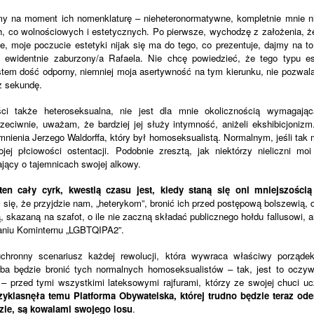
y na moment ich nomenklaturę – nieheteronormatywne, kompletnie mnie nie
, co wolnościowych i estetycznych. Po pierwsze, wychodzę z założenia, ż
e, moje poczucie estetyki nijak się ma do tego, co prezentuje, dajmy na t
 ewidentnie zaburzony/a Rafaela. Nie chcę powiedzieć, że tego typu e
tem dość odporny, niemniej moja asertywność na tym kierunku, nie pozwala
iż sekundę.
ci także heteroseksualna, nie jest dla mnie okolicznością wymagającą
zeciwnie, uważam, że bardziej jej służy intymność, aniżeli ekshibicjonizm
ienia Jerzego Waldorffa, który był homoseksualistą. Normalnym, jeśli tak
ej płciowości ostentacji. Podobnie zresztą, jak niektórzy nieliczni moi 
ający o tajemnicach swojej alkowy.
 ten cały cyrk, kwestią czasu jest, kiedy staną się oni mniejszośc
ię, że przyjdzie nam, „heterykom”, bronić ich przed postępową bolszewią, dl
, skazaną na szafot, o ile nie zaczną składać publicznego hołdu fallusowi, al
aniu Kominternu „LGBTQIPA2”.
uchronny scenariusz każdej rewolucji, która wywraca właściwy porząde
ba będzie bronić tych normalnych homoseksualistów – tak, jest to oczyw
 – przed tymi wszystkimi lateksowymi rajfurami, którzy ze swojej chuci uc
rzyklasnęła temu Platforma Obywatelska, której trudno będzie teraz ode
udzie, są kowalami swojego losu
.