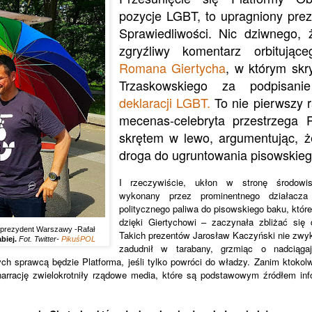
pozycje LGBT, to upragniony prez
Sprawiedliwości. Nic dziwnego,
zgryźliwy komentarz orbitują
Romana Giertycha
, w którym skr
Trzaskowskiego za podpisan
deklaracji LGBT.
To nie pierwszy r
mecenas-celebryta przestrzega 
skrętem w lewo, argumentując, że
droga do ugruntowania pisowskie
I rzeczywiście, ukłon w stronę środowi
wykonany przez prominentnego działacz
politycznego paliwa do pisowskiego baku, któr
dzięki Giertychowi – zaczynała zbliżać się
eprezydent Warszawy -Rafał
Takich prezentów Jarosław Kaczyński nie zwy
biej.
Fot. Twitter-
PikuśPOL
zadudnił w tarabany, grzmiąc o nadciągają
rych sprawcą będzie Platforma, jeśli tylko powróci do władzy. Zanim ktoko
narrację zwielokrotniły rządowe media, które są podstawowym źródłem inf