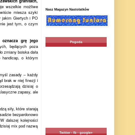
zawskich granitach,
je wszelkie możliwe
Nasz Magazyn Nastolatków
ywiście miesza szyki
 jakim Giertych i PO
nie jest tym, o czym
o oznacza grę jego
Pogoda
wych, będących poza
do zmiany boiska dała
 handicap, o którym
 myśl zasady – każdy
 brak w niej finezji i
rzesądzają dzisiaj o
 klasyczne zapasy, ale
ą siły, które starają
asadzie bezpardonowo
W dalszej kolejności
 dzisiaj mix pod nazwą
Twitter - fb - google+