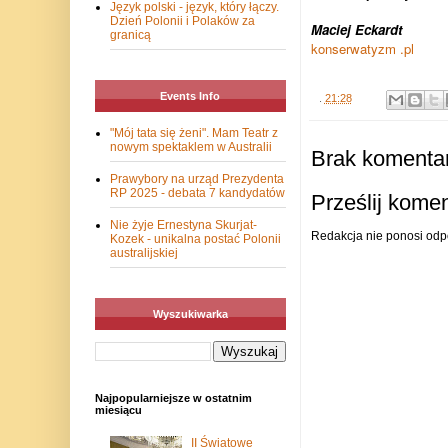
Język polski - język, który łączy.
Dzień Polonii i Polaków za
Maciej Eckardt
granicą
konserwatyzm .pl
Events Info
.
21:28
"Mój tata się żeni". Mam Teatr z
nowym spektaklem w Australii
Brak komentar
Prawybory na urząd Prezydenta
RP 2025 - debata 7 kandydatów
Prześlij kome
Nie żyje Ernestyna Skurjat-
Redakcja nie ponosi odp
Kozek - unikalna postać Polonii
australijskiej
Wyszukiwarka
Najpopularniejsze w ostatnim
miesiącu
II Światowe