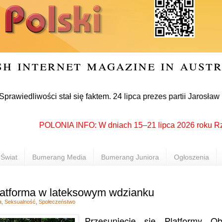
sh internet magazine in aust
iwości stał się faktem. 24 lipca prezes partii Jarosław Kaczy
POLONIA INFO: W dniach 15–21 lipca 2026 roku Rzeszów 
Świat
Bumerang Media
Bumerang Juniora
Ogłoszenia
latforma w lateksowym wdzianku
a
,
Seksualność
,
Społeczeństwo
Przesunięcie się Platformy Ob