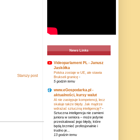
News Links
Videoparlament PL - Janusz
Jaskółka
Polska zostaje w UE, ale stawia
Starszy post
Brukseli granicę
-
5 godzin temu
www.eGospodarka.pl -
aktualności, kursy walut
AI nie zastępuje kompetencji, lecz
skaluje także błędy. Jak mądrze
wdrażać sztuczną inteligencję?
-
Sztuczna inteligencja nie zamieni
juniora w seniora – może jedynie
przeskalować jego błędy, które
będą brzmieć profesjonalnie i
trudno je...
13 godzin temu