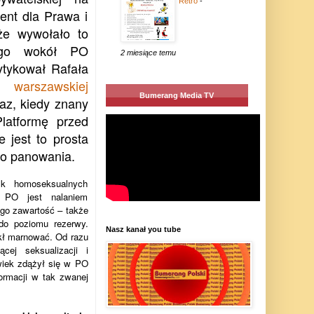
Retro
-
ent dla Prawa i
 że wywołało to
cego wokół PO
2 miesiące temu
ytykował Rafała
ie
warszawskiej
Bumerang Media TV
az, kiedy znany
Platformę przed
 jest to prosta
go panowania.
sk homoseksualnych
a PO jest nalaniem
ego zawartość – także
 do poziomu rezerwy.
Nasz kanał you tube
kł marnować. Od razu
cej seksualizacji i
lwiek zdążył się w PO
ormacji w tak zwanej