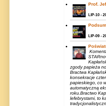
Prof. J
LIP-10 - 2
Podsum
LIP-09 - 2
Poświat
Komenta
STARnow
Kapłańsk
zgody papieża n
Bractwa Kapłańsk
konsekracje czte
papieskiego, co w
automatyczną eks
roku.Bractwo Ka
lefebrystami, to
tradycjonalistycz