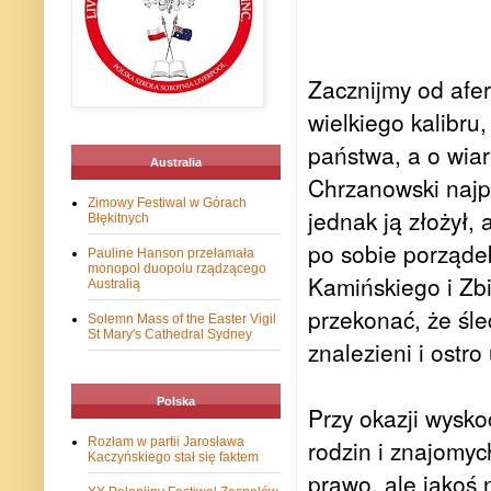
Zacznijmy od afe
wielkiego kalibr
państwa, a o wiar
Australia
Chrzanowski najpi
Zimowy Festiwal w Górach
jednak ją złożył,
Błękitnych
po sobie porząde
Pauline Hanson przełamała
monopol duopolu rządzącego
Kamińskiego i Zbi
Australią
przekonać, że śle
Solemn Mass of the Easter Vigil
St Mary's Cathedral Sydney
znalezieni i ostro
Polska
Przy okazji wysko
Rozłam w partii Jarosława
rodzin i znajomyc
Kaczyńskiego stał się faktem
prawo, ale jakoś 