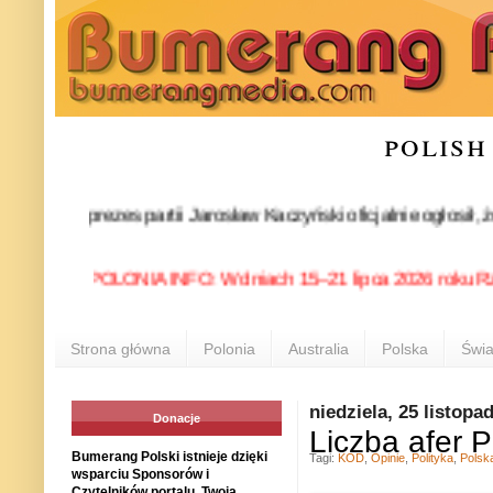
polish
pca prezes partii Jarosław Kaczyński oficjalnie ogłosił, że o
POLONIA INFO: W dniach 15–21 lipca 2026 roku Rzeszów 
Strona główna
Polonia
Australia
Polska
Świa
niedziela, 25 listopa
Donacje
Liczba afer 
Bumerang Polski istnieje dzięki
Tagi:
KOD
,
Opinie
,
Polityka
,
Polsk
wsparciu Sponsorów i
Czytelników portalu. Twoja