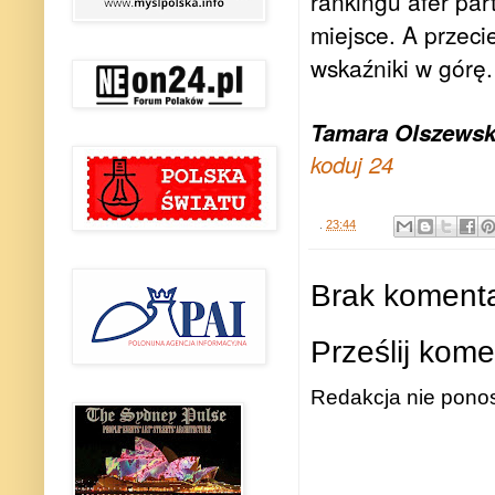
rankingu afer pa
miejsce. A przeci
wskaźniki w górę.
Tamara Olszews
koduj 24
.
23:44
Brak komenta
Prześlij kome
Redakcja nie ponos