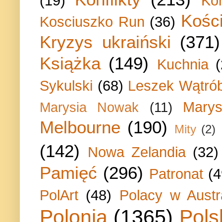
(19)
Ko
Kości
Kosciuszko Run
(36)
Kryzys ukraiński
(371)
Książka
(149)
Kuchnia
Sykulski
(68)
Leszek Wątrób
Marys
Marysia Nowak
(11)
Melbourne
(190)
Mity
(2)
(142)
Nowa Zelandia
(32)
Pamięć
(296)
Patronat
(4
PolArt
(48)
Polacy w Austra
Polonia
(1365)
Pols