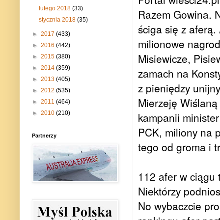
lutego 2018
(33)
Razem Gowina. Ni
stycznia 2018
(35)
ściga się z aferą.
►
2017
(433)
milionowe nagrody
►
2016
(442)
Misiewicze, Pisie
►
2015
(380)
►
2014
(359)
zamach na Konstyt
►
2013
(405)
z pieniędzy unij
►
2012
(535)
Mierzeję Wiślaną 
►
2011
(464)
►
2010
(210)
kampanii minister
PCK, miliony na 
Partnerzy
tego od groma i t
112 afer w ciągu
Niektórzy podnios
No wybaczcie pros