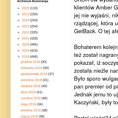
Archiwum Bumeranga
klientów Amber Gol
►
2026
(110)
jej nie wyjaśni, ni
►
2025
(150)
►
2024
(243)
rządzącej, która 
►
2023
(254)
GetBack. O tej af
►
2022
(335)
►
2021
(428)
►
2020
(495)
Bohaterem kolejne
►
2019
(424)
też został nagran
▼
2018
(446)
pokazał, iż soczy
grudnia 2018
(30)
listopada 2018
(40)
została nieźle na
października 2018
(37)
Było sporo wulga
września 2018
(31)
pan premier od p
sierpnia 2018
(45)
Jednak jemu to u
lipca 2018
(41)
czerwca 2018
(46)
Kaczyński, były t
maja 2018
(34)
kwietnia 2018
(38)
Portal wieści24.pl
marca 2018
(36)