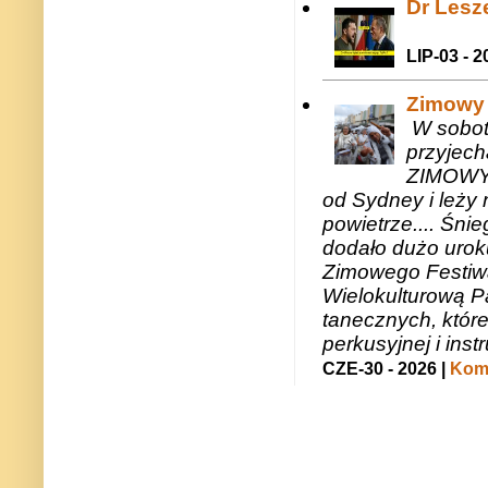
Dr Lesze
LIP-03 - 2
Zimowy 
W sobotę
przyjech
ZIMOWY 
od Sydney i leży 
powietrze.... Śni
dodało dużo uroku
Zimowego Festiwal
Wielokulturową P
tanecznych, któr
perkusyjnej i in
CZE-30 - 2026 |
Kome