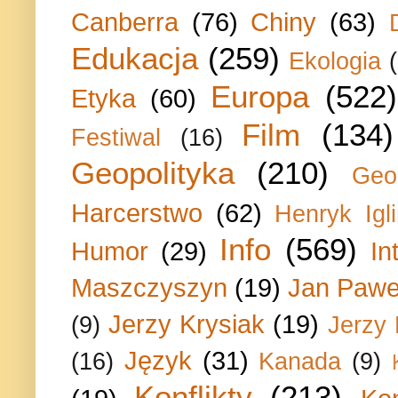
Canberra
(76)
Chiny
(63)
Edukacja
(259)
Ekologia
Europa
(522)
Etyka
(60)
Film
(134)
Festiwal
(16)
Geopolityka
(210)
Geo
Harcerstwo
(62)
Henryk Igli
Info
(569)
Humor
(29)
In
Maszczyszyn
(19)
Jan Paweł
Jerzy Krysiak
(19)
(9)
Jerzy
Język
(31)
(16)
Kanada
(9)
Konflikty
(213)