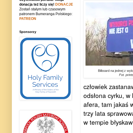
donacja też liczy się!
DONACJE
Zostań stałym lub czasowym
patronem Bumeranga Polskiego:
PATREON
Sponsorzy
Bilboard na jednej z wy
Fot. prin
człowiek zastanaw
odsłona cyrku, w 
afera, tam jakaś
trzy lata sprawow
w tempie błyskaw