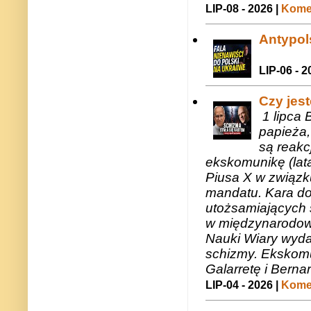
LIP-08 - 2026 |
Komen
Antypols
LIP-06 - 2
Czy jes
1 lipca 
papieża,
są reakc
ekskomunikę (lat
Piusa X w związk
mandatu. Kara do
utożsamiających 
w międzynarodow
Nauki Wiary wyda
schizmy. Ekskomu
Galarretę i Bernar
LIP-04 - 2026 |
Komen