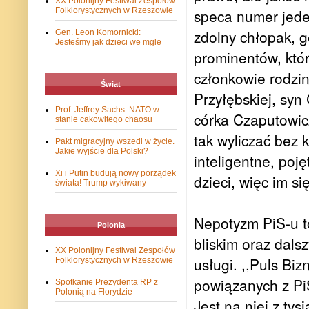
XX Polonijny Festiwal Zespołów
Folklorystycznych w Rzeszowie
speca numer jede
zdolny chłopak, g
Gen. Leon Komornicki:
Jesteśmy jak dzieci we mgle
prominentów, któr
członkowie rodzin
Świat
Przyłębskiej, syn
Prof. Jeffrey Sachs: NATO w
córka Czaputowic
stanie cakowitego chaosu
tak wyliczać bez 
Pakt migracyjny wszedł w życie.
Jakie wyjście dla Polski?
inteligentne, poj
Xi i Putin budują nowy porządek
dzieci, więc im si
świata! Trump wykiwany
Nepotyzm PiS-u to
Polonia
bliskim oraz dal
XX Polonijny Festiwal Zespołów
usługi. ,,Puls Biz
Folklorystycznych w Rzeszowie
powiązanych z Pi
Spotkanie Prezydenta RP z
Polonią na Florydzie
Jest na niej z ty