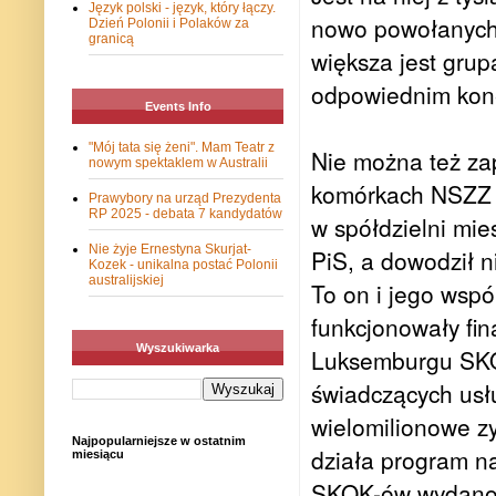
Język polski - język, który łączy.
nowo powołanych 
Dzień Polonii i Polaków za
granicą
większa jest grup
odpowiednim kone
Events Info
"Mój tata się żeni". Mam Teatr z
Nie można też z
nowym spektaklem w Australii
komórkach NSZZ „
Prawybory na urząd Prezydenta
RP 2025 - debata 7 kandydatów
w spółdzielni mie
Nie żyje Ernestyna Skurjat-
PiS, a dowodził n
Kozek - unikalna postać Polonii
australijskiej
To on i jego wspó
funkcjonowały fi
Wyszukiwarka
Luksemburgu SKOK
świadczących usł
wielomilionowe zy
Najpopularniejsze w ostatnim
działa program n
miesiącu
SKOK-ów wydano do