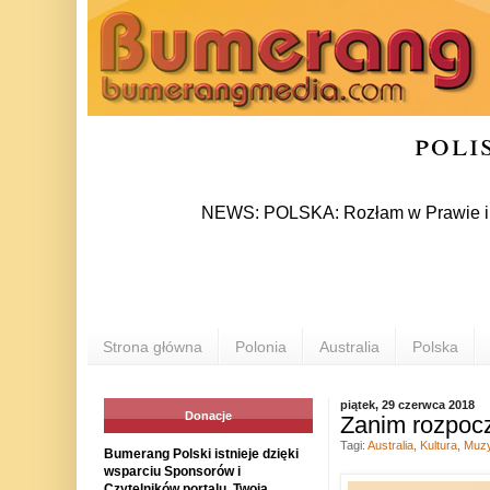
poli
NEWS: POLSKA: Rozłam w Prawie i Sprawied
Strona główna
Polonia
Australia
Polska
piątek, 29 czerwca 2018
Donacje
Zanim rozpoc
Tagi:
Australia
,
Kultura
,
Muz
Bumerang Polski istnieje dzięki
wsparciu Sponsorów i
Czytelników portalu. Twoja