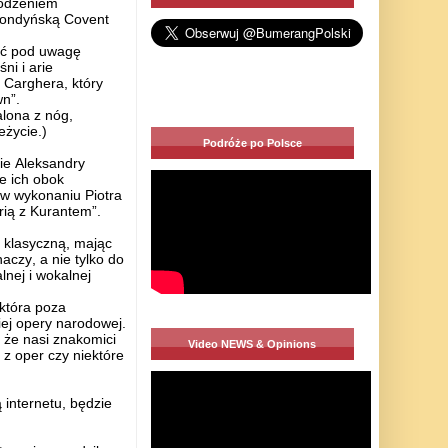
wodzeniem
: londyńską Covent
iąć pod uwagę
ni i arie
 Carghera, który
n”.
alona z nóg,
życie.)
Podróże po Polsce
ie Aleksandry
je ich obok
w wykonaniu Piotra
Arią z Kurantem”.
 klasyczną, mając
czy, a nie tylko do
nej i wokalnej
 która poza
iej opery narodowej.
 że nasi znakomici
Video NEWS & Opinions
 z oper czy niektóre
internetu, będzie