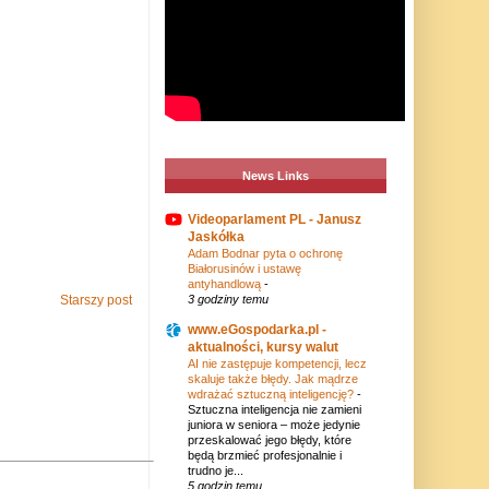
News Links
Videoparlament PL - Janusz
Jaskółka
Adam Bodnar pyta o ochronę
Białorusinów i ustawę
antyhandlową
-
Starszy post
3 godziny temu
www.eGospodarka.pl -
aktualności, kursy walut
AI nie zastępuje kompetencji, lecz
skaluje także błędy. Jak mądrze
wdrażać sztuczną inteligencję?
-
Sztuczna inteligencja nie zamieni
juniora w seniora – może jedynie
przeskalować jego błędy, które
będą brzmieć profesjonalnie i
trudno je...
5 godzin temu