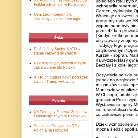
XX Polonijny Festiwal Zespołów
ubiegłego roku było 
Folklorystycznych w Rzeszowie
wzbogaciła repertuar, 
Garden, sydnejską Op
Gen. Leon Komornicki:
Wracając do kwestii o
Jesteśmy jak dzieci we mgle
programy radiowe ABC 
wspominane były niez
przez 42 lata prowad
(Kiedyś krótko po moi
Świat
usłyszawszy znajomy 
Tradycję tego progra
Prof. Jeffrey Sachs: NATO w
zatytułowanym “Opera
stanie cakowitego chaosu
Kurzak - sopran, Mariu
najwyższej klasy gwi
Pakt migracyjny wszedł w życie.
Beczały i z kolei jego
Jakie wyjście dla Polski?
Oczywiście polskie p
Xi i Putin budują nowy porządek
jednak na względzie 
świata! Trump wykiwany
miłośników sztuki ope
Moniuszki w najbliższ
W Chicago, udało się 
granicami Polski wyda
Polonia
Wystawienie opery Mon
instrumentaliści i wo
XX Polonijny Festiwal Zespołów
co ciekawsze pieśni 
Folklorystycznych w Rzeszowie
Dzięki wzmożonemu g
Spotkanie Prezydenta RP z
można śledzić spotkan
Polonią na Florydzie