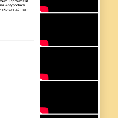
towe i sprawdziła
 na Antypodach
y skorzystać nasi