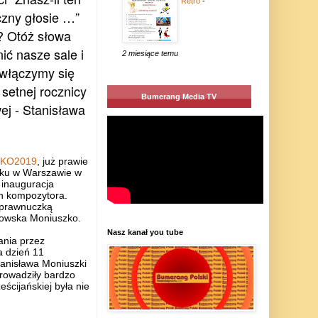
Retro
-
czny głosie …”
 ?
Otóż słowa
ić nasze sale i
2 miesiące temu
o włączymy się
setnej rocznicy
Bumerang Media TV
ej - Stanisława
KO2019
, już prawie
roku w Warszawie w
 inauguracja
h kompozytora.
 prawnuczką
anowska Moniuszko.
Nasz kanał you tube
ania przez
a dzień 11
Stanisława Moniuszki
rowadziły bardzo
ścijańskiej była nie