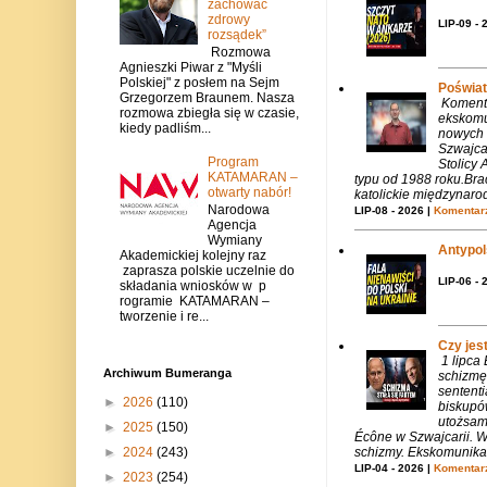
zachować
zdrowy
LIP-09 - 
rozsądek”
Rozmowa
Agnieszki Piwar z "Myśli
Polskiej" z posłem na Sejm
Poświat
Grzegorzem Braunem. Nasza
Komenta
rozmowa zbiegła się w czasie,
ekskomu
kiedy padliśm...
nowych 
Szwajca
Program
Stolicy 
KATAMARAN –
typu od 1988 roku.Bra
otwarty nabór!
katolickie międzynaro
Narodowa
LIP-08 - 2026 |
Komentarz
Agencja
Wymiany
Antypols
Akademickiej kolejny raz
zaprasza polskie uczelnie do
LIP-06 - 
składania wniosków w p
rogramie KATAMARAN –
tworzenie i re...
Czy jes
1 lipca
Archiwum Bumeranga
schizmę
sentent
►
2026
(110)
biskupó
utożsam
►
2025
(150)
Écône w Szwajcarii. W
►
2024
(243)
schizmy. Ekskomunika 
LIP-04 - 2026 |
Komentarz
►
2023
(254)