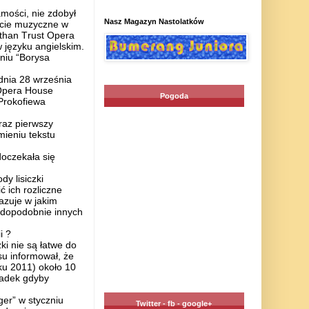
ości, nie zdobył
Nasz Magazyn Nastolatków
życie muzyczne w
ethan Trust Opera
języku angielskim.
niu “Borysa
dnia 28 września
Opera House
Pogoda
Prokofiewa
raz pierwszy
ieniu tekstu
oczekała się
y lisiczki
 ich rozliczne
azuje w jakim
awdopodobnie innych
i ?
i nie są łatwe do
u informował, że
oku 2011) około 10
padek gdyby
er” w styczniu
Twitter - fb - google+