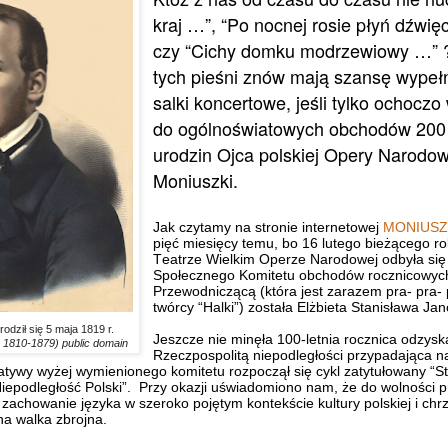
kraj …”, “Po nocnej rosie płyń dźwię
czy “Cichy domku modrzewiowy …”
tych pieśni znów mają szansę wypełn
salki koncertowe, jeśli tylko ochocz
do ogólnoświatowych obchodów 200 
urodzin Ojca polskiej Opery Narodow
Moniuszki.
Jak czytamy na stronie internetowej
MONIUSZ
pięć miesięcy temu, bo 16 lutego bieżącego 
Teatrze Wielkim Operze Narodowej odbyła się
Społecznego Komitetu obchodów rocznicowyc
Przewodniczącą (która jest zarazem pra- pra-
twórcy “Halki”) została Elżbieta Stanisława J
odził się 5 maja 1819 r.
Jeszcze nie minęła 100-letnia rocznica odzysk
 1810-1879) public domain
Rzeczpospolitą niepodległości przypadająca n
icjatywy wyżej wymienionego komitetu rozpoczął się cykl zatytułowany “
iepodległość Polski”. Przy okazji uświadomiono nam, że do wolności p
zachowanie języka w szeroko pojętym kontekście kultury polskiej i chrze
na walka zbrojna.