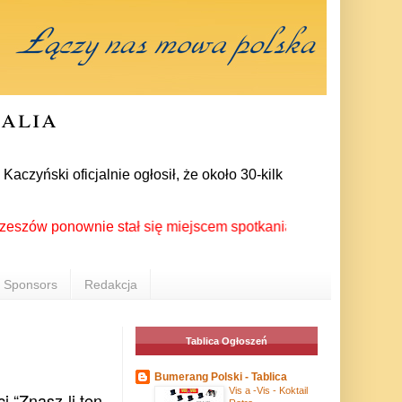
ralia
yński oficjalnie ogłosił, że około 30-kilku posłów zrezygnowa
 ponownie stał się miejscem spotkania Polonii z całego świat
Sponsors
Redakcja
Tablica Ogłoszeń
Bumerang Polski - Tablica
Vis a -Vis - Koktail
i “Znasz-li ten