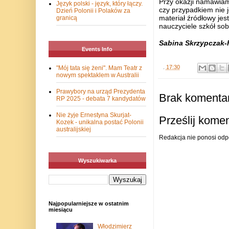
Przy okazji namawiam 
Język polski - język, który łączy.
czy przypadkiem nie 
Dzień Polonii i Polaków za
materiał źródłowy jes
granicą
nauczyciele szkół sob
Sabina Skrzypczak-F
Events Info
.
17:30
"Mój tata się żeni". Mam Teatr z
nowym spektaklem w Australii
Prawybory na urząd Prezydenta
Brak komentar
RP 2025 - debata 7 kandydatów
Nie żyje Ernestyna Skurjat-
Prześlij kome
Kozek - unikalna postać Polonii
australijskiej
Redakcja nie ponosi odp
Wyszukiwarka
Najpopularniejsze w ostatnim
miesiącu
Włodzimierz