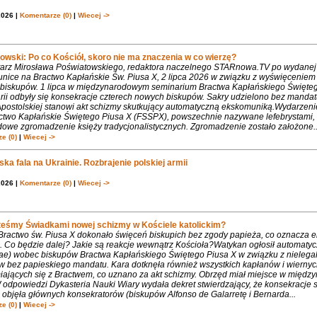
2026 |
Komentarze (0)
|
Wiecej ->
owski: Po co Kościół, skoro nie ma znaczenia w co wierzę?
rz Mirosława Poświatowskiego, redaktora naczelnego STARnowa.TV po wydanej
nice na Bractwo Kapłańskie Św. Piusa X, 2 lipca 2026 w związku z wyświęcenie
biskupów. 1 lipca w międzynarodowym seminarium Bractwa Kapłańskiego Święte
rii odbyły się konsekracje czterech nowych biskupów. Sakry udzielono bez mandat
Apostolskiej stanowi akt schizmy skutkujący automatyczną ekskomuniką.Wydarzeni
ctwo Kapłańskie Świętego Piusa X (FSSPX), powszechnie nazywane lefebrystami, 
dowe zgromadzenie księży tradycjonalistycznych. Zgromadzenie zostało założone..
e (0)
|
Wiecej ->
ka fala na Ukrainie. Rozbrajenie polskiej armii
2026 |
Komentarze (0)
|
Wiecej ->
teśmy Świadkami nowej schizmy w Kościele katolickim?
 Bractwo św. Piusa X dokonało święceń biskupich bez zgody papieża, co oznacza 
. Co będzie dalej? Jakie są reakcje wewnątrz Kościoła?Watykan ogłosił automaty
iae) wobec biskupów Bractwa Kapłańskiego Świętego Piusa X w związku z nielega
w bez papieskiego mandatu. Kara dotknęła również wszystkich kapłanów i wiernyc
iających się z Bractwem, co uznano za akt schizmy. Obrzęd miał miejsce w międ
 odpowiedzi Dykasteria Nauki Wiary wydała dekret stwierdzający, że konsekracje 
objęła głównych konsekratorów (biskupów Alfonso de Galarretę i Bernarda...
e (0)
|
Wiecej ->