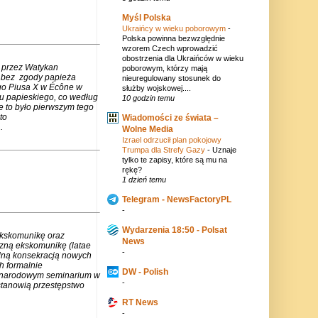
Myśl Polska
Ukraińcy w wieku poborowym
-
Polska powinna bezwzględnie
wzorem Czech wprowadzić
obostrzenia dla Ukraińców w wieku
 przez Watykan
poborowym, którzy mają
m bez zgody papieża
nieuregulowany stosunek do
go Piusa X w Écône w
służby wojskowej....
u papieskiego, co według
10 godzin temu
e to było pierwszym tego
to
Wiadomości ze świata –
.
Wolne Media
Izrael odrzucił plan pokojowy
Trumpa dla Strefy Gazy
-
Uznaje
tylko te zapisy, które są mu na
rękę?
1 dzień temu
Telegram - NewsFactoryPL
-
Wydarzenia 18:50 - Polsat
ekskomunikę oraz
News
czną ekskomunikę (latae
-
lną konsekracją nowych
h formalnie
DW - Polish
zynarodowym seminarium w
-
stanowią przestępstwo
RT News
-