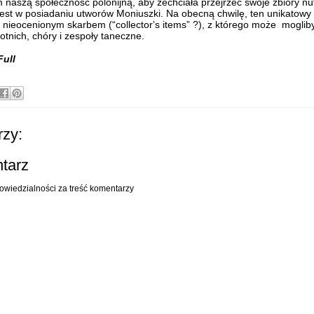
naszą społeczność polonijną, aby zechciała przejrzeć swoje zbiory nu
jest w posiadaniu utworów Moniuszki.
Na obecną chwilę, ten unikatowy
t nieocenionym skarbem (“collector’s items” ?), z którego może moglib
otnich, chóry i zespoły taneczne.
ull
zy:
ntarz
owiedzialności za treść komentarzy