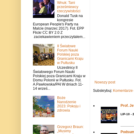
Wnuk: Tani
prześmiewcy
rzeczywistości
Donald Tusk na
kongresie
European People's Party na
Malcie (marzec 2017). Fot. EPP
Flickr CC BY 2.0 Z
zaciekawieniem przeczytałem...
II Światowe
Forum Nauki
Polskiej poza
Granicami Kraju
w Pułtusku
Uczestnicy II
Światowego Forum Nauki
Polskiej poza Granicami Kraju w
Domu Polonii w Pułtusku. Fot.
Nowszy post
A.Pawłowska/PAI W dniach 11-
14 wrześ...
Subskrybuj:
Komentarze 
Boże
Narodzenie
Prof. J
2023: Pokoju i
zdrowia
LIP-10 - 
Grzegorz Braun:
„Musimy
Podsum