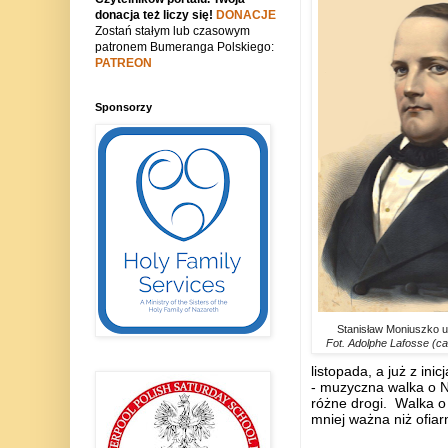
donacja też liczy się!
DONACJE
Zostań stałym lub czasowym
patronem Bumeranga Polskiego:
PATREON
Sponsorzy
Stanisław Moniuszko ur
Fot. Adolphe Lafosse (ca
listopada, a już z in
- muzyczna walka o N
różne drogi. Walka o 
mniej ważna niż ofiar