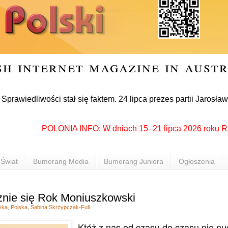
sh internet magazine in aust
liwości stał się faktem. 24 lipca prezes partii Jarosław Kacz
POLONIA INFO: W dniach 15–21 lipca 2026 roku Rzeszów
Świat
Bumerang Media
Bumerang Juniora
Ogłoszenia
znie się Rok Moniuszkowski
yka
,
Polska
,
Sabina Skrzypczak-Full
Któż z nas od czasu do czasu nie nuc