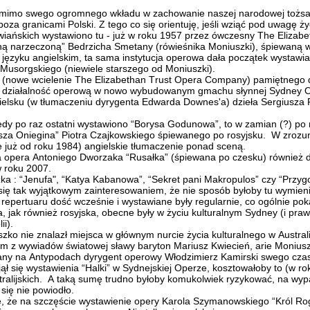
, mimo swego ogromnego wkładu w zachowanie naszej narodowej tożsam
 poza granicami Polski.
Z tego co się orientuję, jeśli wziąć pod uwagę 
owiańskich wystawiono tu - już w roku 1957 przez ówczesny The Elizab
 narzeczoną” Bedrzicha Smetany (rówieśnika Moniuszki), śpiewaną w 
języku angielskim, ta sama instytucja operowa dała początek wystawia
usorgskiego (niewiele starszego od Moniuszki).
 (nowe wcielenie The Elizabethan Trust Opera Company) pamiętnego 
 działalność operową w nowo wybudowanym gmachu słynnej Sydney 
elsku (w tłumaczeniu dyrygenta Edwarda Downes'a) dzieła Sergiusza 
iedy po raz ostatni wystawiono “Borysa Godunowa”, to w zamian (?) po 
za Oniegina” Piotra Czajkowskiego śpiewanego po rosyjsku. W zrozum
już od roku 1984) angielskie tłumaczenie ponad sceną.
a opera Antoniego Dworzaka “Rusałka” (śpiewana po czesku) również d
w roku 2007.
 : “Jenufa", “Katya Kabanowa”, “Sekret pani Makropulos” czy “Przygod
 się tak wyjątkowym zainteresowaniem, że nie sposób byłoby tu wymienić
repertuaru dość wcześnie i wystawiane były regularnie, co ogólnie pok
a, jak również rosyjska, obecne były w życiu kulturalnym Sydney (i pr
ii).
ko nie znalazł miejsca w głównym nurcie życia kulturalnego w Australi
ym z wywiadów światowej sławy baryton Mariusz Kwiecień, arie Moniuszk
nany na Antypodach dyrygent operowy Włodzimierz Kamirski swego czas
ął się wystawienia “Halki” w Sydnejskiej Operze, kosztowałoby to (w r
tralijskich. A taką sumę trudno byłoby komukolwiek ryzykować, na wy
 się nie powiodło.
, że na szczęście wystawienie opery Karola Szymanowskiego “Król Rog