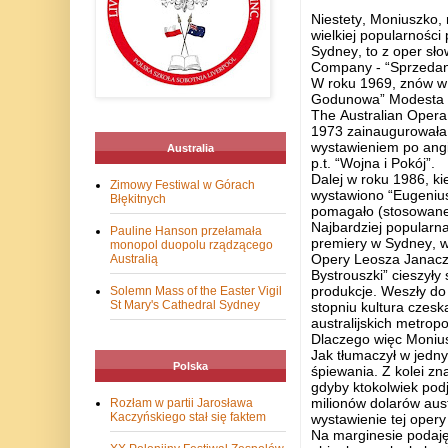
Niestety, Moniuszko
wielkiej popularności
Sydney, to z oper sł
Company - “Sprzedaną
W roku 1969, znów w 
Godunowa” Modesta M
The Australian Opera
1973 zainaugurowała
wystawieniem po angi
Australia
p.t. “Wojna i Pokój”.
Dalej w roku 1986, k
Zimowy Festiwal w Górach
wystawiono “Eugenius
Błękitnych
pomagało (stosowane 
Najbardziej popularn
Pauline Hanson przełamała
premiery w Sydney, 
monopol duopolu rządzącego
Opery Leosza Janaczka
Australią
Bystrouszki” cieszyły
produkcje.
Weszły do 
Solemn Mass of the Easter Vigil
St Mary's Cathedral Sydney
stopniu kultura czesk
australijskich metropol
Dlaczego więc Moniusz
Jak tłumaczył w jedn
Polska
śpiewania.
Z kolei z
gdyby ktokolwiek podj
milionów dolarów aus
Rozłam w partii Jarosława
Kaczyńskiego stał się faktem
wystawienie tej opery
Na marginesie podaję