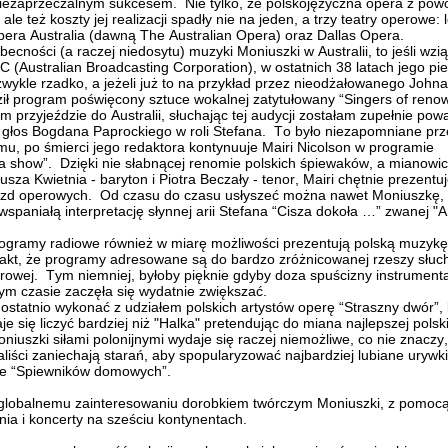
niezaprzeczalnym sukcesem. Nie tylko, że polskojęzyczna opera z po
ale też koszty jej realizacji spadły nie na jeden, a trzy teatry operowe
era Australia (dawną The Australian Opera) oraz Dallas Opera.
becności (a raczej niedosytu) muzyki Moniuszki w Australii, to jeśli wz
(Australian Broadcasting Corporation), w ostatnich 38 latach jego pieś
wykle rzadko, a jeżeli już to na przykład przez nieodżałowanego Johna
ził program poświęcony sztuce wokalnej zatytułowany “Singers of renow
m przyjeździe do Australii, słuchając tej audycji zostałam zupełnie pow
głos Bogdana Paprockiego w roli Stefana. To było niezapomniane prze
mu, po śmierci jego redaktora kontynuuje Mairi Nicolson w programie
 show”. Dzięki nie słabnącej renomie polskich śpiewaków, a mianowic
sza Kwietnia - baryton i Piotra Beczały - tenor, Mairi chętnie prezentu
azd operowych. Od czasu do czasu usłyszeć można nawet Moniuszkę, 
 wspaniałą interpretację słynnej arii Stefana “Cisza dokoła …” zwanej "
rogramy radiowe również w miarę możliwości prezentują polską muzykę
fakt, że programy adresowane są do bardzo zróżnicowanej rzeszy słucha
rowej. Tym niemniej, byłoby pięknie gdyby doza spuścizny instrumental
ym czasie zaczęła się wydatnie zwiększać.
ostatnio wykonać z udziałem polskich artystów operę “Straszny dwór”,
je się liczyć bardziej niż "Halka" pretendując do miana najlepszej polsk
iuszki siłami polonijnymi wydaje się raczej niemożliwe, co nie znaczy,
kaliści zaniechają starań, aby spopularyzować najbardziej lubiane urywki
ze “Spiewników domowych”.
lobalnemu zainteresowaniu dorobkiem twórczym Moniuszki, z pomocą 
ia i koncerty na sześciu kontynentach.