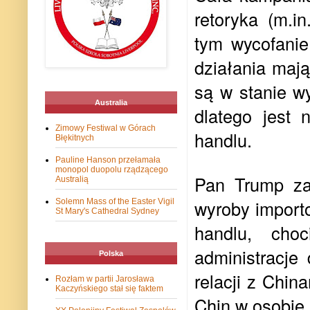
retoryka (m.i
tym wycofanie
działania maj
są w stanie w
Australia
dlatego jest 
Zimowy Festiwal w Górach
handlu.
Błękitnych
Pauline Hanson przełamała
monopol duopolu rządzącego
Pan Trump za
Australią
wyroby import
Solemn Mass of the Easter Vigil
St Mary's Cathedral Sydney
handlu, cho
administracje
Polska
relacji z Chi
Rozłam w partii Jarosława
Kaczyńskiego stał się faktem
Chin w osobie