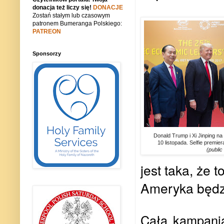
donacja też liczy się!
DONACJE
Zostań stałym lub czasowym
patronem Bumeranga Polskiego:
PATREON
Sponsorzy
Donald Trump i Xi Jinping n
10 listopada. Selfie premier
(public
jest taka, że
Ameryka będz
Cała kampania