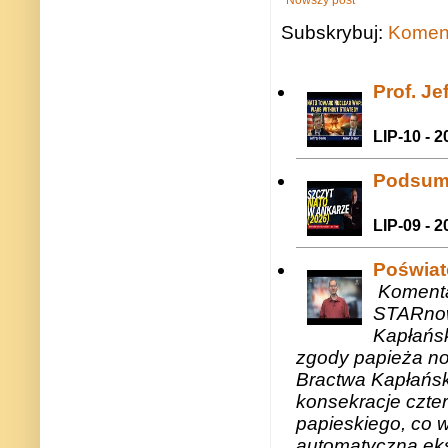
Subskrybuj:
Koment
Prof. J
LIP-10 - 2
Podsum
LIP-09 - 2
Poświat
Komenta
STARnow
Kapłańsk
zgody papieża n
Bractwa Kapłańsk
konsekracje czte
papieskiego, co w
automatyczną eks