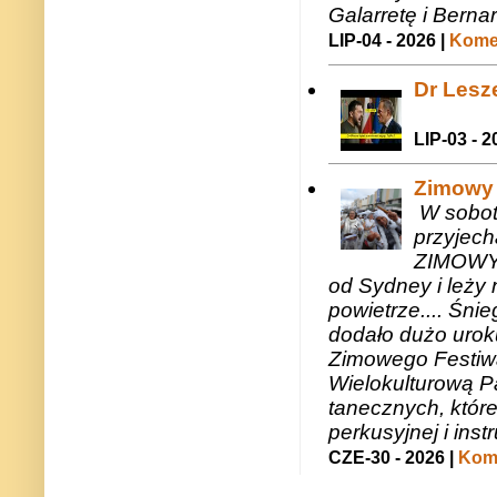
Galarretę i Bernar
LIP-04 - 2026 |
Komen
Dr Lesze
LIP-03 - 2
Zimowy 
W sobotę
przyjech
ZIMOWY 
od Sydney i leży 
powietrze.... Śni
dodało dużo uroku
Zimowego Festiwal
Wielokulturową P
tanecznych, któr
perkusyjnej i in
CZE-30 - 2026 |
Kome