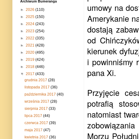
Archiwum Bumeranga
umowy na dost
►
2026
(110)
Amerykanie na
►
2025
(150)
►
2024
(243)
dostają zabawk
►
2023
(254)
od Chińczyków
►
2022
(335)
►
2021
(428)
kierunek dyfuz
►
2020
(495)
i powinniśmy 
►
2019
(424)
►
2018
(446)
pana Xi.
▼
2017
(433)
grudnia 2017
(28)
listopada 2017
(36)
Przyjęcie ce
października 2017
(40)
potrafią sto
września 2017
(28)
sierpnia 2017
(33)
natomiast twar
lipca 2017
(44)
zobowiązania
czerwca 2017
(39)
maja 2017
(47)
Morzu Południ
kwietnia 2017
(36)