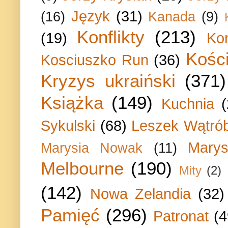
Język
(31)
(16)
Kanada
(9)
Konflikty
(213)
(19)
Ko
Kości
Kosciuszko Run
(36)
Kryzys ukraiński
(371)
Książka
(149)
Kuchnia
Sykulski
(68)
Leszek Wątrób
Marys
Marysia Nowak
(11)
Melbourne
(190)
Mity
(2)
(142)
Nowa Zelandia
(32)
Pamięć
(296)
Patronat
(4