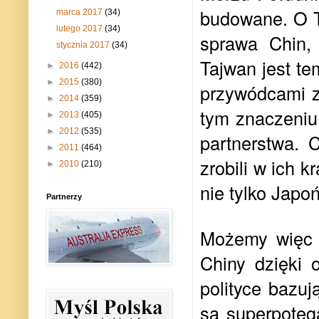
budowane. O T
marca 2017
(34)
lutego 2017
(34)
sprawa Chin,
stycznia 2017
(34)
Tajwan jest t
►
2016
(442)
►
2015
(380)
przywódcami z 
►
2014
(359)
tym znaczeniu
►
2013
(405)
►
2012
(535)
partnerstwa. 
►
2011
(464)
zrobili w ich k
►
2010
(210)
nie tylko Japo
Partnerzy
Możemy więc 
Chiny dzięki 
polityce bazu
są superpotęgą