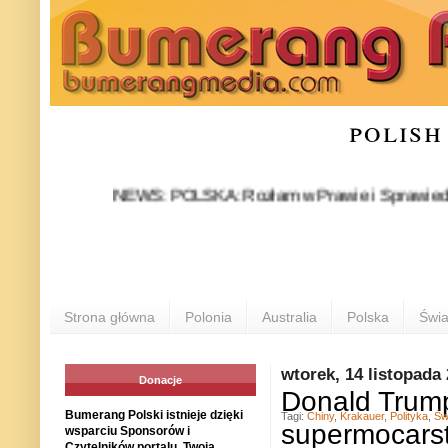
polish
NEWS: POLSKA: Rozłam w Prawie i Sprawiedliwości sta
Strona główna
Polonia
Australia
Polska
Świa
wtorek, 14 listopada
Donacje
Donald Trum
Bumerang Polski istnieje dzięki
Tagi:
Chiny
,
Krakauer
,
Polityka
,
Św
supermocars
wsparciu Sponsorów i
Czytelników portalu. Twoja