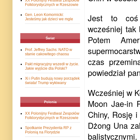
XX Polonijny Festiwal Zespołów
Folklorystycznych w Rzeszowie
Jest to coś
Gen. Leon Komornicki:
Jesteśmy jak dzieci we mgle
wcześniej tak
Potem Amery
Świat
supermocarstw
Prof. Jeffrey Sachs: NATO w
stanie cakowitego chaosu
czas przeminą
Pakt migracyjny wszedł w życie.
Jakie wyjście dla Polski?
powiedział pa
Xi i Putin budują nowy porządek
świata! Trump wykiwany
Wcześniej w K
Moon Jae-in 
Polonia
Chiny, Rosję 
XX Polonijny Festiwal Zespołów
Folklorystycznych w Rzeszowie
Dżong Una zak
Spotkanie Prezydenta RP z
Polonią na Florydzie
balistycznymi