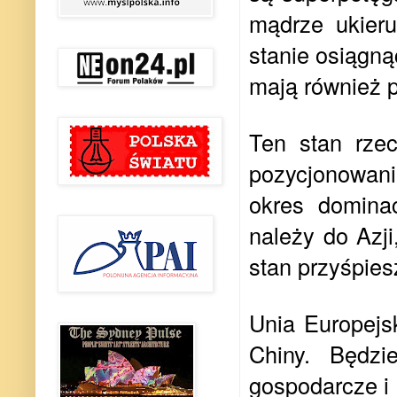
mądrze ukier
stanie osiągną
mają również 
Ten stan rzec
pozycjonowan
okres dominac
należy do Azji
stan przyśpies
Unia Europejs
Chiny. Będzi
gospodarcze i 