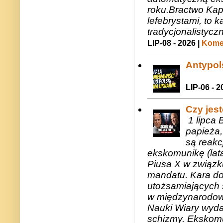
roku.Bractwo Ka
lefebrystami, to
tradycjonalistycz
LIP-08 - 2026 |
Komen
Antypols
LIP-06 - 2
Czy jes
1 lipca 
papieża,
są reakc
ekskomunikę (lat
Piusa X w związk
mandatu. Kara do
utożsamiających 
w międzynarodow
Nauki Wiary wyda
schizmy. Ekskomu