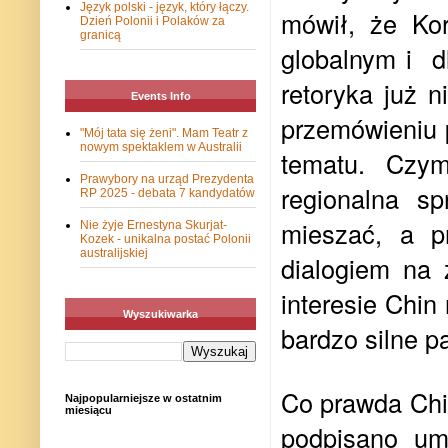
Język polski - język, który łączy.
mówił, że Ko
Dzień Polonii i Polaków za
granicą
globalnym i d
retoryka już 
Events Info
przemówieniu 
"Mój tata się żeni". Mam Teatr z
nowym spektaklem w Australii
tematu. Czym
Prawybory na urząd Prezydenta
regionalna s
RP 2025 - debata 7 kandydatów
mieszać, a p
Nie żyje Ernestyna Skurjat-
Kozek - unikalna postać Polonii
australijskiej
dialogiem na 
interesie Chin
Wyszukiwarka
bardzo silne 
Co prawda Chiń
Najpopularniejsze w ostatnim
miesiącu
podpisano u