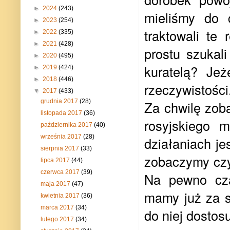
►
2024
(243)
mieliśmy do 
►
2023
(254)
traktowali te
►
2022
(335)
►
2021
(428)
prostu szukal
►
2020
(495)
kuratelą? Je
►
2019
(424)
►
2018
(446)
rzeczywistośc
▼
2017
(433)
grudnia 2017
(28)
Za chwilę zob
listopada 2017
(36)
rosyjskiego 
października 2017
(40)
września 2017
(28)
działaniach je
sierpnia 2017
(33)
zobaczymy czy 
lipca 2017
(44)
czerwca 2017
(39)
Na pewno czas
maja 2017
(47)
mamy już za s
kwietnia 2017
(36)
marca 2017
(34)
do niej dostos
lutego 2017
(34)