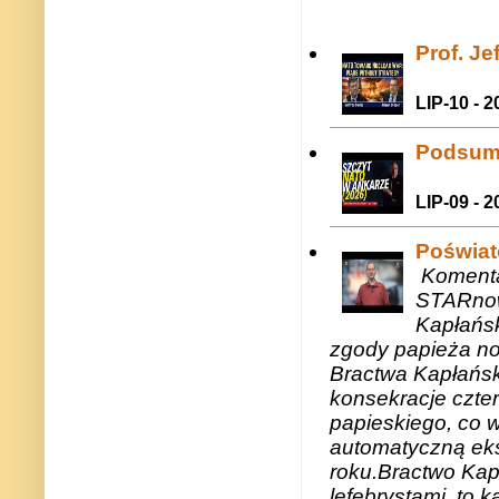
Prof. J
LIP-10 - 2
Podsum
LIP-09 - 2
Poświat
Komenta
STARnow
Kapłańsk
zgody papieża n
Bractwa Kapłańsk
konsekracje czte
papieskiego, co w
automatyczną eks
roku.Bractwo Ka
lefebrystami, to