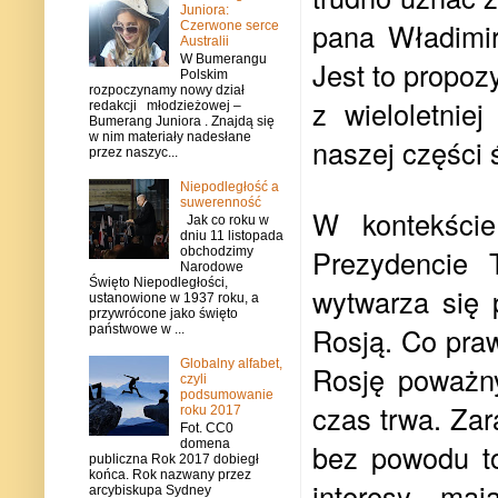
Juniora:
pana Władimir
Czerwone serce
Australii
W Bumerangu
Jest to propoz
Polskim
rozpoczynamy nowy dział
z wieloletniej
redakcji młodzieżowej –
Bumerang Juniora . Znajdą się
w nim materiały nadesłane
naszej części ś
przez naszyc...
Niepodległość a
suwerenność
W kontekście
Jak co roku w
dniu 11 listopada
Prezydencie T
obchodzimy
Narodowe
Święto Niepodległości,
wytwarza się p
ustanowione w 1937 roku, a
przywrócone jako święto
Rosją. Co pra
państwowe w ...
Globalny alfabet,
Rosję poważn
czyli
podsumowanie
czas trwa. Zar
roku 2017
Fot. CC0
domena
bez powodu to
publiczna Rok 2017 dobiegł
końca. Rok nazwany przez
interesy ma
arcybiskupa Sydney