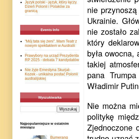
Język polski - język, który łączy.
nie przynoszą 
Dzień Polonii i Polaków za
granicą
Ukrainie. Głó
nie zostało z
Events Info
który deklaro
"Mój tata się żeni". Mam Teatr z
nowym spektaklem w Australii
była owocna, a
Prawybory na urząd Prezydenta
RP 2025 - debata 7 kandydatów
takiej atmosf
Nie żyje Ernestyna Skurjat-
pana Trumpa
Kozek - unikalna postać Polonii
australijskiej
Władimir Putin
Wyszukiwarka
Nie można mie
politykę międ
Najpopularniejsze w ostatnim
Zjednoczone o
miesiącu
trudno uznać 
Bumerang