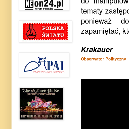
do manipulowa
tematy zastępc
ponieważ do
zapamiętać, k
Krakauer
Obserwator Polityczny