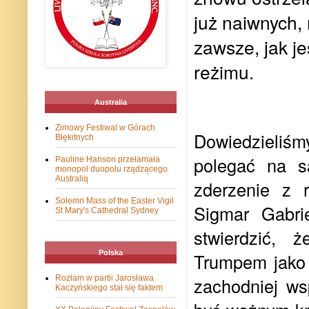
już naiwnych, 
zawsze, jak j
reżimu.
Australia
Zimowy Festiwal w Górach
Dowiedzieliś
Błękitnych
polegać na s
Pauline Hanson przełamała
monopol duopolu rządzącego
Australią
zderzenie z 
Solemn Mass of the Easter Vigil
Sigmar Gabri
St Mary's Cathedral Sydney
stwierdzić,
Polska
Trumpem jako 
Rozłam w partii Jarosława
zachodniej ws
Kaczyńskiego stał się faktem