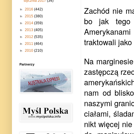
stycznia 2017
(34)
Zachód nie ma 
►
2016
(442)
►
2015
(380)
bo jak tego 
►
2014
(359)
Amerykanami
►
2013
(405)
►
2012
(535)
traktowali jako
►
2011
(464)
►
2010
(210)
Na marginesie
Partnerzy
zastępczą rzec
amerykańskich
nam od blisko 
naszymi granic
ciałami, ślad
nikt więcej ni