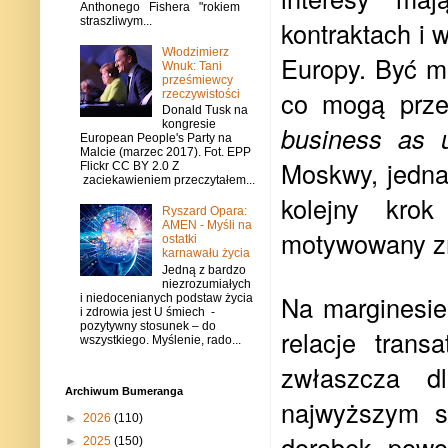
Anthonego Fishera "rokiem
straszliwym...
kontraktach i
Włodzimierz
Europy. Być m
Wnuk: Tani
prześmiewcy
co mogą przej
rzeczywistości
Donald Tusk na
kongresie
business as 
European People's Party na
Malcie (marzec 2017). Fot. EPP
Moskwy, jedna
Flickr CC BY 2.0 Z
zaciekawieniem przeczytałem...
kolejny krok
Ryszard Opara:
AMEN - Myśli na
motywowany zm
ostatki
karnawału życia
Jedną z bardzo
niezrozumiałych
Na marginesie 
i niedocenianych podstaw życia
i zdrowia jest U śmiech -
pozytywny stosunek – do
relacje trans
wszystkiego. Myślenie, rado...
zwłaszcza d
Archiwum Bumeranga
najwyższym sz
►
2026
(110)
dorobek powoj
►
2025
(150)