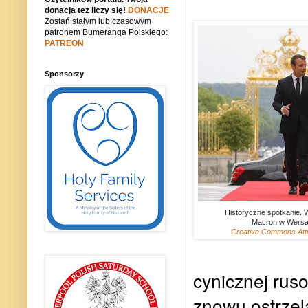
donacja też liczy się!
DONACJE
Zostań stałym lub czasowym
patronem Bumeranga Polskiego:
PATREON
Sponsorzy
Historyczne spotkanie. W
Macron w Wersa
Creative Commons Attrib
cynicznej ruso
znowu ostrzel