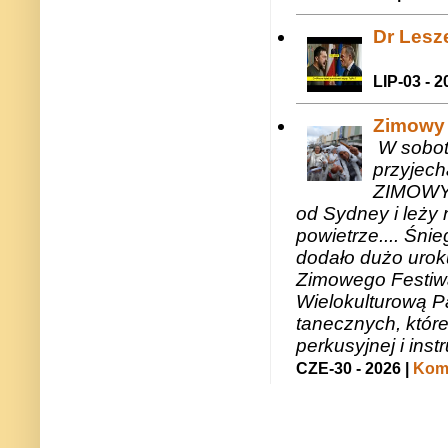
Dr Lesze
LIP-03 - 2
Zimowy 
W sobotę
przyjech
ZIMOWY 
od Sydney i leży 
powietrze.... Śni
dodało dużo uroku
Zimowego Festiwal
Wielokulturową P
tanecznych, któr
perkusyjnej i in
CZE-30 - 2026 |
Kome