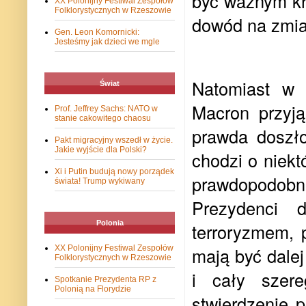
być ważnym kra
XX Polonijny Festiwal Zespołów
Folklorystycznych w Rzeszowie
dowód na zmian
Gen. Leon Komornicki:
Jesteśmy jak dzieci we mgle
Natomiast w
Świat
Macron przyją
Prof. Jeffrey Sachs: NATO w
stanie cakowitego chaosu
prawda doszło
Pakt migracyjny wszedł w życie.
Jakie wyjście dla Polski?
chodzi o niekt
Xi i Putin budują nowy porządek
prawdopodobn
świata! Trump wykiwany
Prezydenci 
Polonia
terroryzmem, 
XX Polonijny Festiwal Zespołów
mają być dale
Folklorystycznych w Rzeszowie
i cały szere
Spotkanie Prezydenta RP z
Polonią na Florydzie
stwierdzenie 