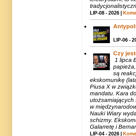
tradycjonalistycz
LIP-08 - 2026 |
Komen
Antypols
LIP-06 - 2
Czy jes
1 lipca 
papieża,
są reakc
ekskomunikę (lat
Piusa X w związk
mandatu. Kara do
utożsamiających 
w międzynarodow
Nauki Wiary wyda
schizmy. Ekskomu
Galarretę i Bernar
LIP-04 - 2026 |
Komen