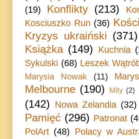
Konflikty
(213)
(19)
Ko
Kości
Kosciuszko Run
(36)
Kryzys ukraiński
(371)
Książka
(149)
Kuchnia
Sykulski
(68)
Leszek Wątrób
Marys
Marysia Nowak
(11)
Melbourne
(190)
Mity
(2)
(142)
Nowa Zelandia
(32)
Pamięć
(296)
Patronat
(4
PolArt
(48)
Polacy w Austra