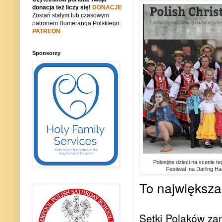
donacja też liczy się!
DONACJE
Zostań stałym lub czasowym
patronem Bumeranga Polskiego:
PATREON
Sponsorzy
Polonijne dzieci na scenie t
Festiwal na Darling Ha
To największa
Setki Polaków za