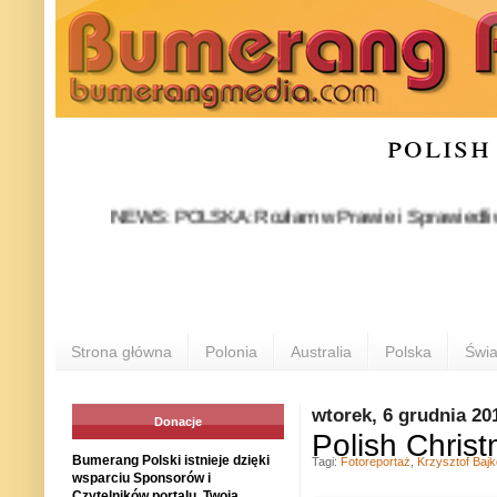
polish
NEWS: POLSKA: Rozłam w Prawie i Sprawiedliwości stał 
P
Strona główna
Polonia
Australia
Polska
Świa
wtorek, 6 grudnia 20
Donacje
Polish Christ
Bumerang Polski istnieje dzięki
Tagi:
Fotoreportaż
,
Krzysztof Baj
wsparciu Sponsorów i
Czytelników portalu. Twoja