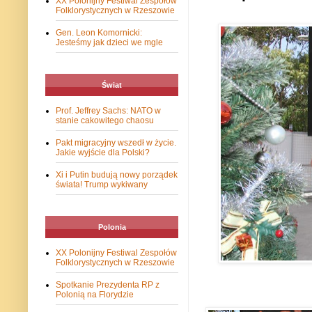
XX Polonijny Festiwal Zespołów
Folklorystycznych w Rzeszowie
Gen. Leon Komornicki:
Jesteśmy jak dzieci we mgle
Świat
Prof. Jeffrey Sachs: NATO w
stanie cakowitego chaosu
Pakt migracyjny wszedł w życie.
Jakie wyjście dla Polski?
Xi i Putin budują nowy porządek
świata! Trump wykiwany
Polonia
XX Polonijny Festiwal Zespołów
Folklorystycznych w Rzeszowie
Spotkanie Prezydenta RP z
Polonią na Florydzie