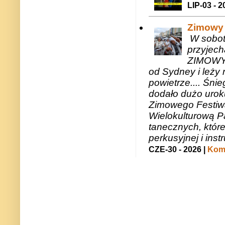
LIP-03 - 2
Zimowy 
W sobotę
przyjech
ZIMOWY 
od Sydney i leży 
powietrze.... Śni
dodało dużo uroku
Zimowego Festiwal
Wielokulturową P
tanecznych, któr
perkusyjnej i in
CZE-30 - 2026 |
Kome