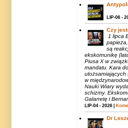
Antypols
LIP-06 - 2
Czy jes
1 lipca 
papieża,
są reakc
ekskomunikę (lat
Piusa X w związk
mandatu. Kara do
utożsamiających 
w międzynarodow
Nauki Wiary wyda
schizmy. Ekskomu
Galarretę i Bernar
LIP-04 - 2026 |
Komen
Dr Lesze