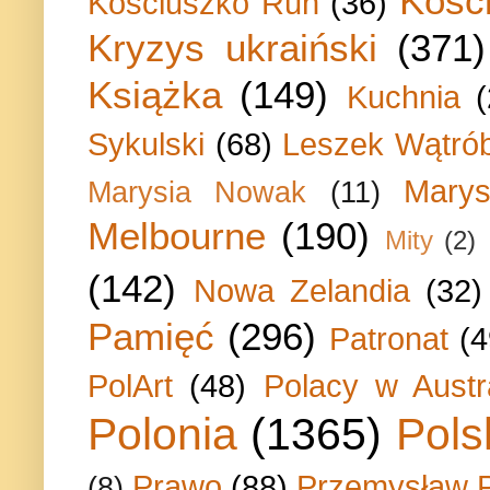
Kości
Kosciuszko Run
(36)
Kryzys ukraiński
(371)
Książka
(149)
Kuchnia
Sykulski
(68)
Leszek Wątrób
Marys
Marysia Nowak
(11)
Melbourne
(190)
Mity
(2)
(142)
Nowa Zelandia
(32)
Pamięć
(296)
Patronat
(4
PolArt
(48)
Polacy w Austra
Polonia
(1365)
Pols
Prawo
(88)
Przemysław P
(8)