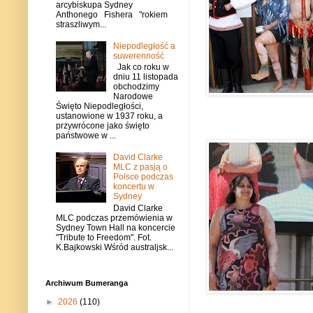
arcybiskupa Sydney
Anthonego Fishera "rokiem
straszliwym...
Niepodległość a
suwerenność
Jak co roku w
dniu 11 listopada
obchodzimy
Narodowe
Święto Niepodległości,
ustanowione w 1937 roku, a
przywrócone jako święto
państwowe w ...
David Clarke
MLC z pasją o
Polsce podczas
koncertu w
Sydney
David Clarke
MLC podczas przemówienia w
Sydney Town Hall na koncercie
"Tribute to Freedom". Fot.
K.Bajkowski Wśród australjsk...
Archiwum Bumeranga
►
2026
(110)