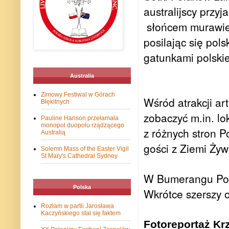
australijscy przyj
słońcem murawie 
posilając się pol
gatunkami polsk
Australia
Zimowy Festiwal w Górach
Wśród atrakcji a
Błękitnych
zobaczyć m.in. lo
Pauline Hanson przełamała
monopol duopolu rządzącego
z różnych stron P
Australią
gości z Ziemi Żyw
Solemn Mass of the Easter Vigil
St Mary's Cathedral Sydney
W Bumerangu Pols
Polska
Wkrótce szerszy o
Rozłam w partii Jarosława
Kaczyńskiego stał się faktem
Fotoreportaż Kr