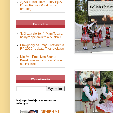
Język polski - język, który łączy.
Dzień Polonii i Polaków za
granicą
Events Info
"Mój tata się żeni". Mam Teatr z
nowym spektaklem w Australii
Prawybory na urząd Prezydenta
RP 2025 - debata 7 kandydatów
Nie żyje Ernestyna Skurjat-
Kozek - unikalna postać Polonii
australijskiej
Wyszukiwarka
Najpopularniejsze w ostatnim
miesiącu
NEVER GIVE