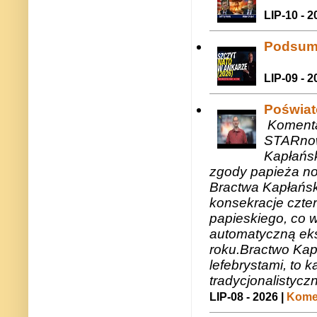
LIP-10 - 2
Podsum
LIP-09 - 2
Poświat
Komenta
STARnow
Kapłańsk
zgody papieża n
Bractwa Kapłańsk
konsekracje czte
papieskiego, co w
automatyczną eks
roku.Bractwo Ka
lefebrystami, to
tradycjonalistycz
LIP-08 - 2026 |
Komen