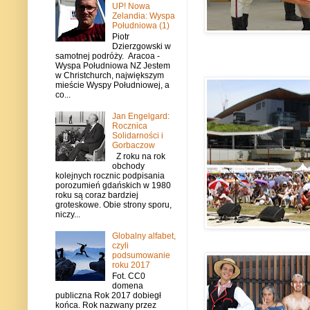
UP! Nowa
Zelandia: Wyspa
Południowa (1)
Piotr
Dzierzgowski w
samotnej podróży. Aracoa -
Wyspa Południowa NZ Jestem
w Christchurch, największym
mieście Wyspy Południowej, a
co...
Jan Engelgard:
Rocznica
Solidarności i
Gorbaczow
Z roku na rok
obchody
kolejnych rocznic podpisania
porozumień gdańskich w 1980
roku są coraz bardziej
groteskowe. Obie strony sporu,
niczy...
Globalny alfabet,
czyli
podsumowanie
roku 2017
Fot. CC0
domena
publiczna Rok 2017 dobiegł
końca. Rok nazwany przez