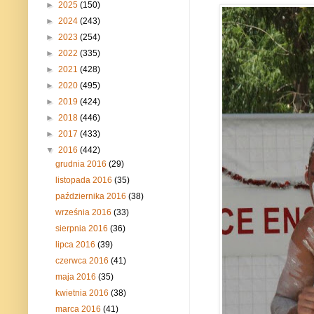
►
2025
(150)
►
2024
(243)
►
2023
(254)
►
2022
(335)
►
2021
(428)
►
2020
(495)
►
2019
(424)
►
2018
(446)
►
2017
(433)
▼
2016
(442)
grudnia 2016
(29)
listopada 2016
(35)
października 2016
(38)
września 2016
(33)
sierpnia 2016
(36)
lipca 2016
(39)
czerwca 2016
(41)
maja 2016
(35)
kwietnia 2016
(38)
marca 2016
(41)