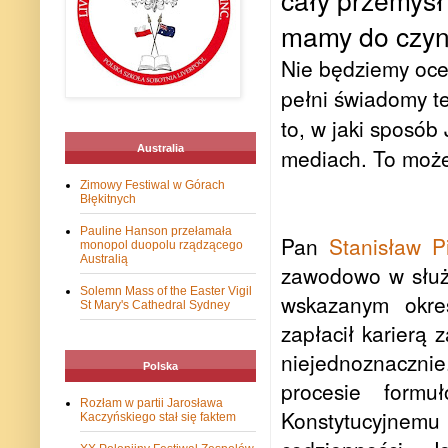
mamy do czyn
Nie będziemy ocen
pełni świadomy te
to, w jaki sposób
Australia
mediach. To może
Zimowy Festiwal w Górach
Błękitnych
Pauline Hanson przełamała
Pan
Stanisław P
monopol duopolu rządzącego
Australią
zawodowo w służ
Solemn Mass of the Easter Vigil
wskazanym okre
St Mary's Cathedral Sydney
zapłacił karierą
niejednoznacznie
Polska
procesie formu
Rozłam w partii Jarosława
Konstytucyjnem
Kaczyńskiego stał się faktem