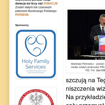
donacja też liczy się!
DONACJE
Zostań stałym lub czasowym
patronem Bumeranga Polskiego:
PATREON
Sponsorzy
Stanislaw Piotrowicz - postać 
media: kiedyś prokurator PRL, 
PiS.
Fot. Silar/
szczują na Te
niszczenia wi
Na przykładzi
cały przemysł