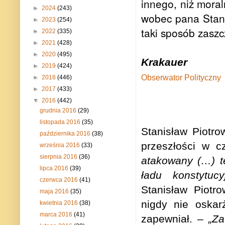
innego, niż moral
►
2024
(243)
wobec pana Stan
►
2023
(254)
taki sposób zasz
►
2022
(335)
►
2021
(428)
►
2020
(495)
Krakauer
►
2019
(424)
Obserwator Polityczny
►
2018
(446)
►
2017
(433)
▼
2016
(442)
grudnia 2016
(29)
listopada 2016
(35)
Stanisław Piotro
października 2016
(38)
przeszłości w 
września 2016
(33)
sierpnia 2016
(36)
atakowany (…) t
lipca 2016
(39)
ładu konstytuc
czerwca 2016
(41)
Stanisław Piotro
maja 2016
(35)
nigdy nie oskar
kwietnia 2016
(38)
marca 2016
(41)
zapewniał. –
„Z