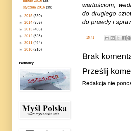
lutego 2016
(38)
wartościom, wed
stycznia 2016
(39)
do drugiego czło
►
2015
(380)
do prawdy i spraw
►
2014
(359)
►
2013
(405)
►
2012
(535)
.
15:41
►
2011
(464)
►
2010
(210)
Brak komenta
Partnerzy
Prześlij kome
Redakcja nie ponos