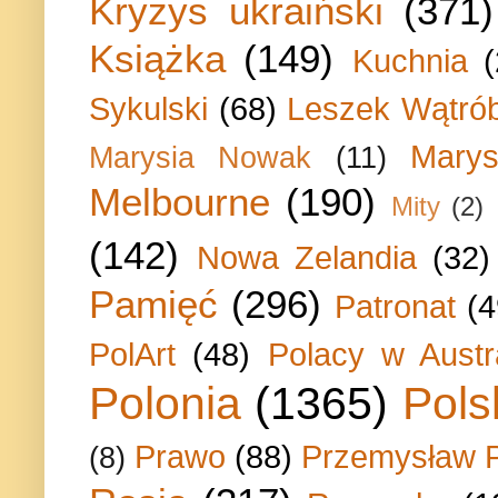
Kryzys ukraiński
(371)
Książka
(149)
Kuchnia
Sykulski
(68)
Leszek Wątrób
Marys
Marysia Nowak
(11)
Melbourne
(190)
Mity
(2)
(142)
Nowa Zelandia
(32)
Pamięć
(296)
Patronat
(4
PolArt
(48)
Polacy w Austra
Polonia
(1365)
Pols
Prawo
(88)
Przemysław P
(8)