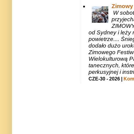
Zimowy 
W sobotę
przyjech
ZIMOWY 
od Sydney i leży 
powietrze.... Śni
dodało dużo uroku
Zimowego Festiwal
Wielokulturową P
tanecznych, któr
perkusyjnej i in
CZE-30 - 2026 |
Kome