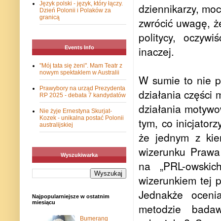
Język polski - język, który łączy.
dziennikarzy, moc
Dzień Polonii i Polaków za
granicą
zwrócić uwagę, ż
politycy, oczyw
inaczej.
Events Info
"Mój tata się żeni". Mam Teatr z
nowym spektaklem w Australii
W sumie to nie p
Prawybory na urząd Prezydenta
działania części 
RP 2025 - debata 7 kandydatów
działania motywo
Nie żyje Ernestyna Skurjat-
Kozek - unikalna postać Polonii
tym, co inicjator
australijskiej
że jednym z kie
wizerunku Prawa i
Wyszukiwarka
na „PRL-owskich
wizerunkiem tej pa
Jednakże oceni
Najpopularniejsze w ostatnim
miesiącu
metodzie bada
Bumerang