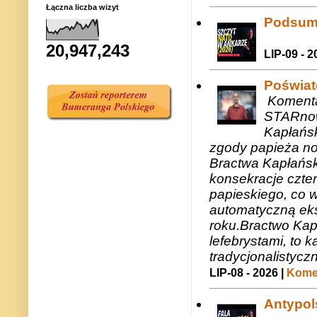
Łączna liczba wizyt
Podsum
20,947,243
LIP-09 - 2
Poświat
Komenta
STARnow
Kapłańsk
zgody papieża n
Bractwa Kapłańsk
konsekracje czte
papieskiego, co w
automatyczną eks
roku.Bractwo Ka
lefebrystami, to
tradycjonalistycz
LIP-08 - 2026 |
Komen
Antypols