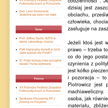
codzienności . 
XX Polonijny Festiwal Zespołów
Folklorystycznych w Rzeszowie
dzisiaj jest zas
Gen. Leon Komornicki:
obciachu, prześ
Jesteśmy jak dzieci we mgle
człowieka, choci
zasługuje na zas
Świat
Prof. Jeffrey Sachs: NATO w
Jeżeli ktoś jest
stanie cakowitego chaosu
prawo – trzeba to
Pakt migracyjny wszedł w życie.
Jakie wyjście dla Polski?
co do jego posta
Xi i Putin budują nowy porządek
czynienia z polit
świata! Trump wykiwany
jest kółko piecze
i pozoracja – t
Polonia
Piotrowicz jest
XX Polonijny Festiwal Zespołów
machiaweliczny.
Folklorystycznych w Rzeszowie
osoba, jak równi
Spotkanie Prezydenta RP z
Polonią na Florydzie
materiału, zbliż