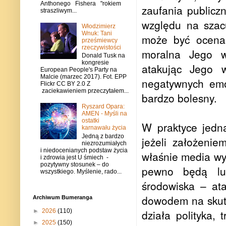
Anthonego Fishera "rokiem
zaufania publicz
straszliwym...
względu na szac
Włodzimierz
Wnuk: Tani
może być ocena 
prześmiewcy
rzeczywistości
moralna Jego w
Donald Tusk na
kongresie
atakując Jego w
European People's Party na
Malcie (marzec 2017). Fot. EPP
negatywnych emoc
Flickr CC BY 2.0 Z
zaciekawieniem przeczytałem...
bardzo bolesny.
Ryszard Opara:
AMEN - Myśli na
ostatki
W praktyce jedn
karnawału życia
Jedną z bardzo
jeżeli założenie
niezrozumiałych
i niedocenianych podstaw życia
właśnie media wy
i zdrowia jest U śmiech -
pozytywny stosunek – do
pewno będą lud
wszystkiego. Myślenie, rado...
środowiska – ata
dowodem na skute
Archiwum Bumeranga
►
2026
(110)
działa polityka,
►
2025
(150)