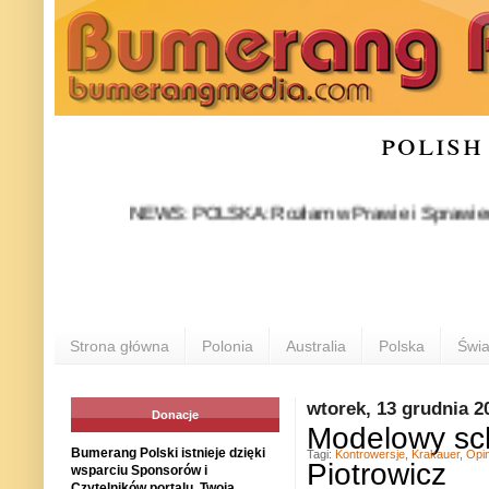
polish
NEWS: POLSKA: Rozłam w Prawie i Sprawiedliwości s
Strona główna
Polonia
Australia
Polska
Świa
wtorek, 13 grudnia 2
Donacje
Modelowy sch
Bumerang Polski istnieje dzięki
Tagi:
Kontrowersje
,
Krakauer
,
Opin
Piotrowicz
wsparciu Sponsorów i
Czytelników portalu. Twoja