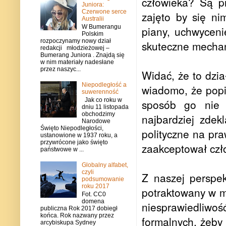
człowieka? Są pr
Juniora:
Czerwone serce
zajęto by się ni
Australii
W Bumerangu
piany, uchwyceni
Polskim
rozpoczynamy nowy dział
skuteczne mecha
redakcji młodzieżowej –
Bumerang Juniora . Znajdą się
w nim materiały nadesłane
przez naszyc...
Widać, że to dzi
Niepodległość a
wiadomo, że popi
suwerenność
Jak co roku w
sposób go nie 
dniu 11 listopada
obchodzimy
najbardziej zde
Narodowe
Święto Niepodległości,
polityczne na pra
ustanowione w 1937 roku, a
przywrócone jako święto
zaakceptował czło
państwowe w ...
Globalny alfabet,
czyli
Z naszej perspekt
podsumowanie
roku 2017
potraktowany w me
Fot. CC0
domena
niesprawiedliwoś
publiczna Rok 2017 dobiegł
końca. Rok nazwany przez
formalnych, żeby
arcybiskupa Sydney