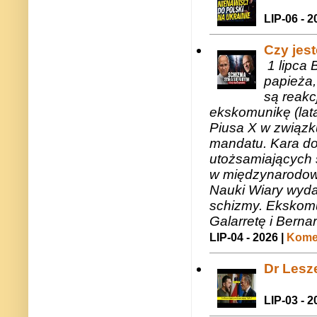
LIP-06 - 2
Czy jes
1 lipca 
papieża,
są reakc
ekskomunikę (lat
Piusa X w związk
mandatu. Kara do
utożsamiających 
w międzynarodow
Nauki Wiary wyda
schizmy. Ekskomu
Galarretę i Bernar
LIP-04 - 2026 |
Komen
Dr Lesze
LIP-03 - 2