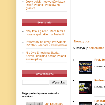
Język polski - język, który łączy.
Dzień Polonii i Polaków za
granicą
Events Info
"Mój tata się żeni". Mam Teatr z
nowym spektaklem w Australii
Nowszy post
Prawybory na urząd Prezydenta
RP 2025 - debata 7 kandydatów
Subskrybuj:
Komentarze 
Nie żyje Ernestyna Skurjat-
Kozek - unikalna postać Polonii
australijskiej
Prof. J
LIP-10 - 
Wyszukiwarka
Podsum
LIP-09 - 
Najpopularniejsze w ostatnim
miesiącu
Poświat
Jan Engelgard:
Komenta