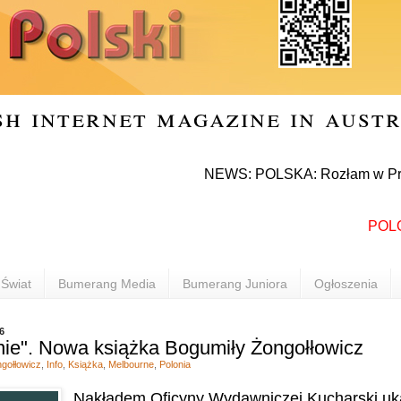
sh internet magazine in aust
NEWS: POLSKA: Rozłam w Prawie i Sp
POLONIA 
Świat
Bumerang Media
Bumerang Juniora
Ogłoszenia
6
lnie". Nowa książka Bogumiły Żongołłowicz
gołłowicz
,
Info
,
Książka
,
Melbourne
,
Polonia
Nakładem Oficyny Wydawniczej Kucharski uka