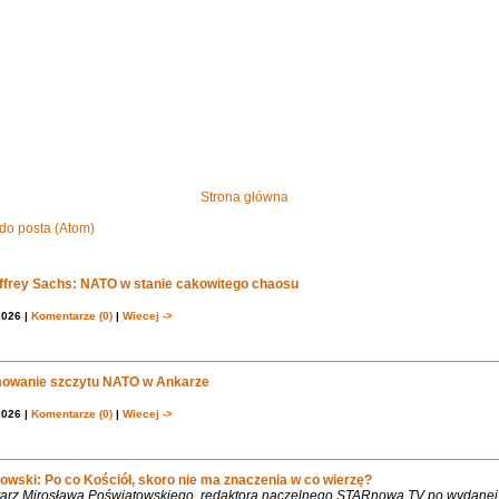
Strona główna
do posta (Atom)
effrey Sachs: NATO w stanie cakowitego chaosu
2026 |
Komentarze (0)
|
Wiecej ->
owanie szczytu NATO w Ankarze
2026 |
Komentarze (0)
|
Wiecej ->
owski: Po co Kościół, skoro nie ma znaczenia w co wierzę?
rz Mirosława Poświatowskiego, redaktora naczelnego STARnowa.TV po wydanej