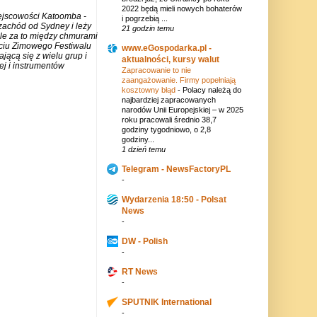
2022 będą mieli nowych bohaterów
iejscowości Katoomba -
i pogrzebią ...
zachód od Sydney i leży
21 godzin temu
ale za to między chmurami
rciu Zimowego Festiwalu
www.eGospodarka.pl -
jącą się z wielu grup i
aktualności, kursy walut
j i instrumentów
Zapracowanie to nie
zaangażowanie. Firmy popełniają
kosztowny błąd
-
Polacy należą do
najbardziej zapracowanych
narodów Unii Europejskiej – w 2025
roku pracowali średnio 38,7
godziny tygodniowo, o 2,8
godziny...
1 dzień temu
Telegram - NewsFactoryPL
-
Wydarzenia 18:50 - Polsat
News
-
DW - Polish
-
RT News
-
SPUTNIK International
-