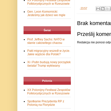
XX Polonijny Festiwal Zespołów
Folklorystycznych w Rzeszowie
.
23:57
Gen. Leon Komornicki:
Jesteśmy jak dzieci we mgle
Brak komentar
Świat
Prześlij kome
Prof. Jeffrey Sachs: NATO w
Redakcja nie ponosi odp
stanie cakowitego chaosu
Pakt migracyjny wszedł w życie.
Jakie wyjście dla Polski?
Xi i Putin budują nowy porządek
świata! Trump wykiwany
Polonia
XX Polonijny Festiwal Zespołów
Folklorystycznych w Rzeszowie
Spotkanie Prezydenta RP z
Polonią na Florydzie