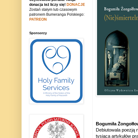
donacja też liczy się!
DONACJE
Zostań stałym lub czasowym
patronem Bumeranga Polskiego:
PATREON
Sponsorzy
Bogumiła Żongołło
Debiutowala poezją 
tysiąca artykułów pr