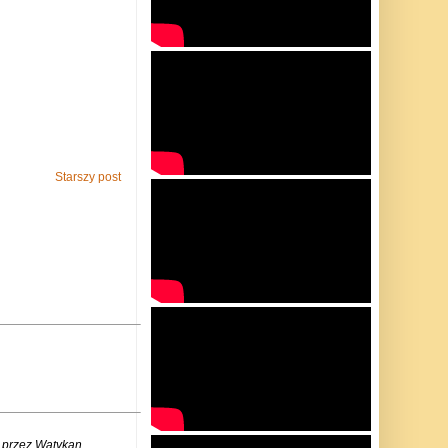
Starszy post
 przez Watykan