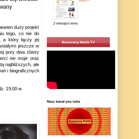
Retro
-
owany
2 miesiące temu
pewien duży projekt
iu tego, co nie do
, a który łączy jej
Bumerang Media TV
wstałymi jeszcze w
ej pory dwa zbiory
erci nie moje
oraz
ą najbliższych, ale
ń i biograficznych
dz. 19.00 w
Nasz kanał you tube