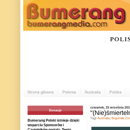
poli
Strona główna
Polonia
Australia
Polska
czwartek, 15 września 201
Donacje
"(Nie)śmierte
Tagi:
Australia
,
Bogumiła Żon
Bumerang Polski istnieje dzięki
wsparciu Sponsorów i
Czytelników portalu. Twoja