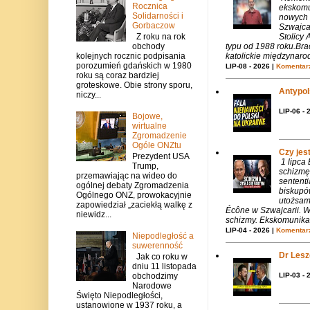
Rocznica
ekskomu
Solidarności i
nowych 
Gorbaczow
Szwajca
Stolicy 
Z roku na rok
typu od 1988 roku.Bra
obchody
katolickie międzynaro
kolejnych rocznic podpisania
porozumień gdańskich w 1980
LIP-08 - 2026 |
Komentarz
roku są coraz bardziej
groteskowe. Obie strony sporu,
Antypols
niczy...
LIP-06 - 
Bojowe,
wirtualne
Zgromadzenie
Ogóle ONZtu
Czy jes
Prezydent USA
1 lipca
Trump,
schizmę
przemawiając na wideo do
sentent
ogólnej debaty Zgromadzenia
biskupó
Ogólnego ONZ, prowokacyjnie
utożsam
zapowiedział „zaciekłą walkę z
Écône w Szwajcarii. W
niewidz...
schizmy. Ekskomunika 
LIP-04 - 2026 |
Komentarz
Niepodległość a
suwerenność
Dr Lesze
Jak co roku w
dniu 11 listopada
LIP-03 - 
obchodzimy
Narodowe
Święto Niepodległości,
ustanowione w 1937 roku, a