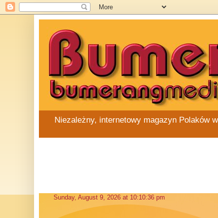
Niezależny, internetowy magazyn Polaków w Au