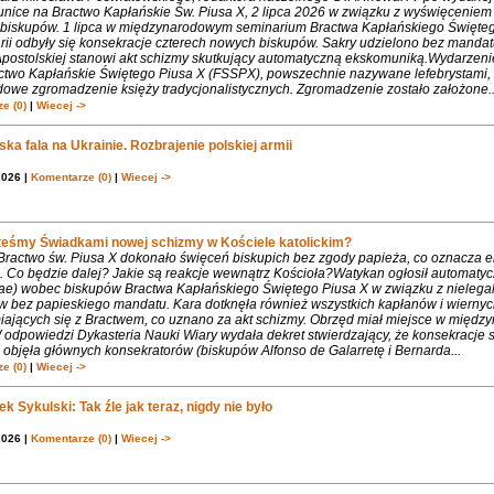
nice na Bractwo Kapłańskie Św. Piusa X, 2 lipca 2026 w związku z wyświęcenie
biskupów. 1 lipca w międzynarodowym seminarium Bractwa Kapłańskiego Święte
rii odbyły się konsekracje czterech nowych biskupów. Sakry udzielono bez mandat
Apostolskiej stanowi akt schizmy skutkujący automatyczną ekskomuniką.Wydarzeni
ctwo Kapłańskie Świętego Piusa X (FSSPX), powszechnie nazywane lefebrystami, 
dowe zgromadzenie księży tradycjonalistycznych. Zgromadzenie zostało założone..
e (0)
|
Wiecej ->
ka fala na Ukrainie. Rozbrajenie polskiej armii
2026 |
Komentarze (0)
|
Wiecej ->
teśmy Świadkami nowej schizmy w Kościele katolickim?
 Bractwo św. Piusa X dokonało święceń biskupich bez zgody papieża, co oznacza 
. Co będzie dalej? Jakie są reakcje wewnątrz Kościoła?Watykan ogłosił automaty
iae) wobec biskupów Bractwa Kapłańskiego Świętego Piusa X w związku z nielega
w bez papieskiego mandatu. Kara dotknęła również wszystkich kapłanów i wiernyc
iających się z Bractwem, co uznano za akt schizmy. Obrzęd miał miejsce w międ
 odpowiedzi Dykasteria Nauki Wiary wydała dekret stwierdzający, że konsekracje 
objęła głównych konsekratorów (biskupów Alfonso de Galarretę i Bernarda...
e (0)
|
Wiecej ->
k Sykulski: Tak źle jak teraz, nigdy nie było
2026 |
Komentarze (0)
|
Wiecej ->