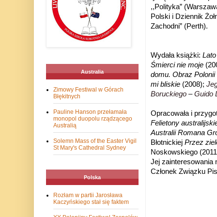
,,Polityka” (Warszawa
Polski i Dziennik Żoł
Zachodni” (Perth).
Wydała książki:
Lato
Śmierci nie moje
(20
Australia
domu. Obraz Polonii 
mi bliskie
(2008);
Jeg
Zimowy Festiwal w Górach
Boruckiego
–
Guido L
Błękitnych
Pauline Hanson przełamała
Opracowała i przygot
monopol duopolu rządzącego
Felietony australijski
Australią
Australii Romana G
Solemn Mass of the Easter Vigil
Błotnickiej
Przez ziel
St Mary's Cathedral Sydney
Noskowskiego (2011). 
Jej zainteresowania 
Członek Związku Pis
Polska
Rozłam w partii Jarosława
Kaczyńskiego stał się faktem