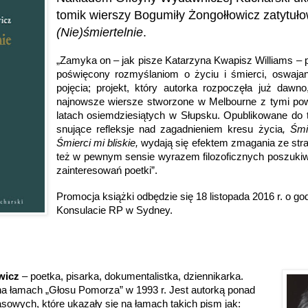
tomik wierszy
Bogumiły Żongołłowicz zatytuł
(Nie)śmiertelnie
.
„Zamyka on – jak pisze Katarzyna Kwapisz Williams – 
poświęcony rozmyślaniom o życiu i śmierci, oswajan
pojęcia; projekt, który autorka rozpoczęła już dawno
najnowsze wiersze stworzone w Melbourne z tymi po
latach osiemdziesiątych w Słupsku. Opublikowane do t
snujące refleksje nad zagadnieniem kresu życia
, Śmi
Śmierci mi bliskie,
wydają się efektem zmagania ze strat
też w pewnym sensie wyrazem filozoficznych poszukiwa
zainteresowań poetki”.
Promocja książki odbędzie się 18 listopada 2016 r. o go
Konsulacie RP w Sydney.
wicz
– poetka, pisarka, dokumentalistka, dziennikarka.
na łamach „Głosu Pomorza” w 1993 r. Jest autorką ponad
asowych, które ukazały się na łamach takich pism jak: