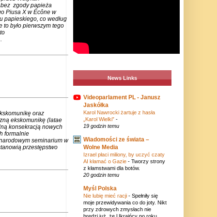
m bez zgody papieża
go Piusa X w Écône w
u papieskiego, co według
e to było pierwszym tego
to
.
News Links
Videoparlament PL - Janusz
Jaskółka
Karol Nawrocki żartuje z hasła
ekskomunikę oraz
„Karol Wielki”
-
czną ekskomunikę (latae
19 godzin temu
lną konsekracją nowych
h formalnie
Wiadomości ze świata –
zynarodowym seminarium w
stanowią przestępstwo
Wolne Media
Izrael płaci miliony, by uczyć czaty
AI kłamać o Gazie
-
Tworzy strony
z kłamstwami dla botów.
20 godzin temu
Myśl Polska
Nie lubię mieć racji
-
Spełniły się
moje przewidywania co do joty. Nikt
przy zdrowych zmysłach nie
bredzi już, że Ukraińcy po roku