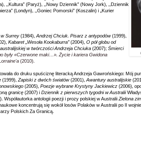
), ,,Kultura” (Paryż), ,,Nowy Dziennik” (Nowy Jork), ,,Dziennik
nierza” (Londyn), ,,Goniec Pomorski” (Koszalin) i „Kurier
 w Surrey
(1984),
Andrzej Chciuk. Pisarz z antypodów
(1999),
02),
Kabaret „Wesoła Kookaburra”
(2004),
O pół globu od
australijskiej w twórczości Andrzeja Chciuka
(2007);
Śmierci
o były «Czerwone maki…». Życie i kariera Gwidona
orraine'a
(2010).
owała do druku spuściznę literacką Andrzeja Gawrońskiego: Mój pun
e
(1999),
Zapiski z dwóch światów
(2001),
Awantury australijskie
(201
ronowskiego
(2005),
Poezje wybrane Krystyny Jackiewicz
(2006), op
oną granicę
(2007) i
Dziennik z pierwszych tygodni w Australii
Włady
Współautorka antologii poezji i prozy polskiej w Australii
Zielona zi
naukowe koncentrują się wokół losów Polaków w Australii po II wojnie
arzy Polskich Za Granicą.