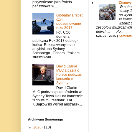
przywrócone jako święto
Zimowy 
państwowe w ...
W sobotę
stolicy
na wysok
Globalny alfabet,
zaświeci
czyli
wzdłuż g
podsumowanie
zespołów muzycznych i
roku 2017
dętych.... Po...
Fot. CC0
CZE-30 - 2026 |
Komentar
domena
publiczna Rok 2017 dobiegł
końca. Rok nazwany przez
arcybiskupa Sydney
Anthonego Fishera "rokiem
straszliwym...
David Clarke
MLC z pasją o
Polsce podczas
koncertu w
Sydney
David Clarke
MLC podczas przemówienia w
Sydney Town Hall na koncercie
"Tribute to Freedom". Fot.
K.Bajkowski Wśród australjsk...
Archiwum Bumeranga
►
2026
(110)