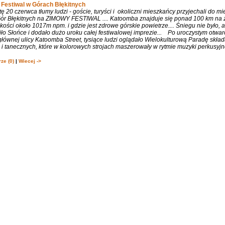
Festiwal w Górach Błękitnych
 20 czerwca tłumy ludzi - goście, turyści i okoliczni mieszkańcy przyjechali do m
 Gór Błękitnych na ZIMOWY FESTIWAL .... Katoomba znajduje się ponad 100 km na 
ości około 1017m npm. i gdzie jest zdrowe górskie powietrze.... Śniegu nie było, 
ło Słońce i dodało dużo uroku całej festiwalowej imprezie... Po uroczystym otwa
łównej ulicy Katoomba Street, tysiące ludzi oglądało Wielokulturową Paradę składa
 tanecznych, które w kolorowych strojach maszerowały w rytmie muzyki perkusyjne
ze (0)
|
Wiecej ->