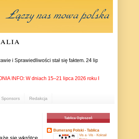
ralia
rawiedliwości stał się faktem. 24 lipca prezes partii Jarosła
INFO: W dniach 15–21 lipca 2026 roku Rzeszów ponownie stał s
Sponsors
Redakcja
Tablica Ogłoszeń
Bumerang Polski - Tablica
Vis a -Vis - Koktail
że się wkrótce