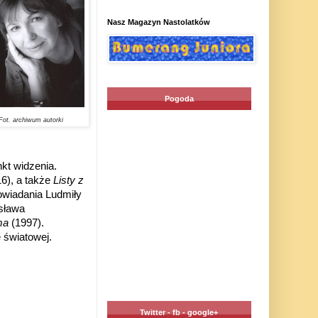
Nasz Magazyn Nastolatków
Pogoda
Fot. archiwum autorki
kt widzenia.
6), a także
Listy z
owiadania Ludmiły
sława
ma
(1997).
 światowej.
Twitter - fb - google+