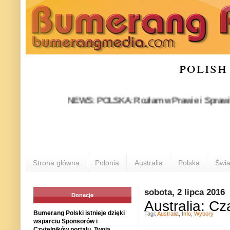
polish
NEWS: POLSKA: Rozłam w Prawie i Sprawiedliwości 
Strona główna
Polonia
Australia
Polska
Świa
sobota, 2 lipca 2016
Donacje
Australia: C
Bumerang Polski istnieje dzięki
Tagi:
Australia
,
Info
,
Wybory
wsparciu Sponsorów i
Czytelników portalu. Twoja