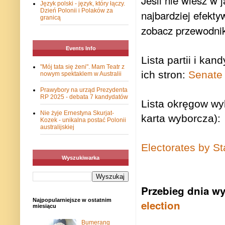
Jeśli nie wiesz w 
Język polski - język, który łączy.
Dzień Polonii i Polaków za
najbardziej efekty
granicą
zobacz przewodni
Events Info
Lista partii i ka
"Mój tata się żeni". Mam Teatr z
ich stron:
Senate
nowym spektaklem w Australii
Prawybory na urząd Prezydenta
RP 2025 - debata 7 kandydatów
Lista okręgow wy
Nie żyje Ernestyna Skurjat-
karta wyborcza):
Kozek - unikalna postać Polonii
australijskiej
Electorates by St
Wyszukiwarka
Przebieg dnia wy
Najpopularniejsze w ostatnim
election
miesiącu
Bumerang