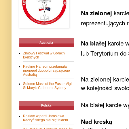
karcie
Na zielonej
reprezentujących n
karcie w
Na białej
Australia
lub Terytorium do
Zimowy Festiwal w Górach
Błękitnych
Pauline Hanson przełamała
monopol duopolu rządzącego
Australią
Na zielonej karc
Solemn Mass of the Easter Vigil
w kolejności swoic
St Mary's Cathedral Sydney
Na białej karcie 
Polska
Rozłam w partii Jarosława
Nad kreską
Kaczyńskiego stał się faktem