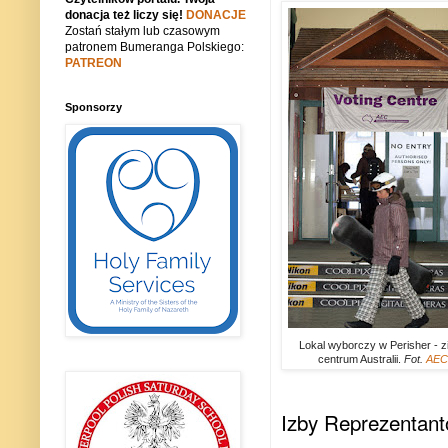
donacja też liczy się!
DONACJE
Zostań stałym lub czasowym
patronem Bumeranga Polskiego:
PATREON
Sponsorzy
Lokal wyborczy w Perisher -
centrum Australii.
Fot.
AEC 
Izby Reprezentant