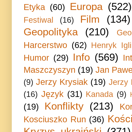
Europa
(522)
Etyka
(60)
Film
(134)
Festiwal
(16)
Geopolityka
(210)
Geo
Harcerstwo
(62)
Henryk Igli
Info
(569)
Humor
(29)
In
Maszczyszyn
(19)
Jan Paweł
Jerzy Krysiak
(19)
(9)
Jerzy
Język
(31)
(16)
Kanada
(9)
Konflikty
(213)
(19)
Ko
Kości
Kosciuszko Run
(36)
Kryzys ukraiński
(371)