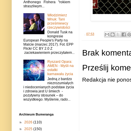
Anthonego Fishera "rokiem
straszliwym...
Włodzimierz
Wnuk: Tani
prześmiewcy
rzeczywistości
Donald Tusk na
.
07:53
kongresie
European People's Party na
Malcie (marzec 2017). Fot. EPP
Flickr CC BY 2.0 Z
Brak komenta
zaciekawieniem przeczytałem...
Ryszard Opara:
Prześlij kome
AMEN - Myśli na
ostatki
karnawału życia
Redakcja nie ponos
Jedną z bardzo
niezrozumiałych
i niedocenianych podstaw życia
i zdrowia jest U śmiech -
pozytywny stosunek – do
wszystkiego. Myślenie, rado...
Archiwum Bumeranga
►
2026
(110)
►
2025
(150)