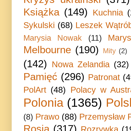
Książka
(149)
Kuchnia
Sykulski
(68)
Leszek Wątrób
Marys
Marysia Nowak
(11)
Melbourne
(190)
Mity
(2)
(142)
Nowa Zelandia
(32)
Pamięć
(296)
Patronat
(4
PolArt
(48)
Polacy w Austra
Polonia
(1365)
Pols
Prawo
(88)
Przemysław P
(8)
Rosja
(317)
Rozrywka
(1