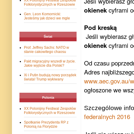
Jeśli wybierasz 
XX Polonijny Festiwal Zespołów
Folklorystycznych w Rzeszowie
cyframi o
okienek
Gen. Leon Komornicki:
Jesteśmy jak dzieci we mgle
Pod kreską
Jeśli wybierasz 
Świat
cyframi o
okienek
Prof. Jeffrey Sachs: NATO w
stanie cakowitego chaosu
Od czasu poprzedn
Pakt migracyjny wszedł w życie.
Jakie wyjście dla Polski?
Adres najbliższego
Xi i Putin budują nowy porządek
www.aec.gov.au/w
świata! Trump wykiwany
ogłoszone we wszy
Polonia
Szczególowe inf
XX Polonijny Festiwal Zespołów
Folklorystycznych w Rzeszowie
federalnych 2016
Spotkanie Prezydenta RP z
Polonią na Florydzie