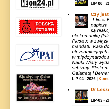
LIP-06 - 2
Czy jes
1 lipca 
papieża,
są reakc
ekskomunikę (lat
Piusa X w związk
mandatu. Kara do
utożsamiających 
w międzynarodow
Nauki Wiary wyda
schizmy. Ekskomu
Galarretę i Bernar
LIP-04 - 2026 |
Komen
Dr Lesze
LIP-03 - 2