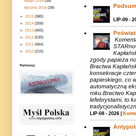
lutego 2016
(38)
Podsum
stycznia 2016
(39)
►
2015
(380)
LIP-09 - 2
►
2014
(359)
►
2013
(405)
Poświat
►
2012
(535)
Komenta
►
2011
(464)
STARnow
►
2010
(210)
Kapłańsk
zgody papieża n
Bractwa Kapłańsk
Partnerzy
konsekracje czte
papieskiego, co w
automatyczną eks
roku.Bractwo Ka
lefebrystami, to
tradycjonalistycz
LIP-08 - 2026 |
Komen
Antypols