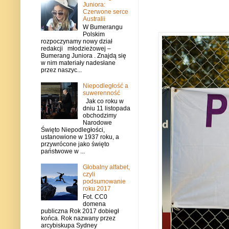
Juniora:
Czerwone serce
Australii
W Bumerangu
Polskim
rozpoczynamy nowy dział
redakcji młodzieżowej –
Bumerang Juniora . Znajdą się
w nim materiały nadesłane
przez naszyc...
Niepodległość a
suwerenność
Jak co roku w
dniu 11 listopada
obchodzimy
Narodowe
Święto Niepodległości,
ustanowione w 1937 roku, a
przywrócone jako święto
państwowe w ...
Globalny alfabet,
czyli
podsumowanie
roku 2017
Fot. CC0
domena
publiczna Rok 2017 dobiegł
końca. Rok nazwany przez
arcybiskupa Sydney