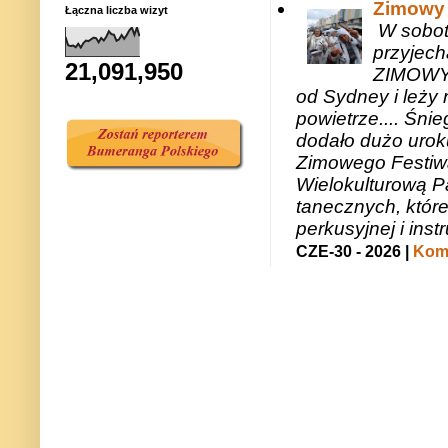
Zimowy 
Łączna liczba wizyt
W sobotę
przyjech
21,091,950
ZIMOWY 
od Sydney i leży 
powietrze.... Śni
dodało dużo uroku
Zimowego Festiwal
Wielokulturową P
tanecznych, któr
perkusyjnej i in
CZE-30 - 2026 |
Kome