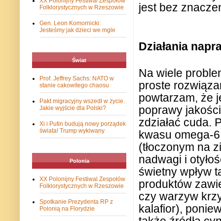
XX Polonijny Festiwal Zespołów
jest bez znaczen
Folklorystycznych w Rzeszowie
Gen. Leon Komornicki:
Jesteśmy jak dzieci we mgle
Działania napr
Świat
Na wiele probl
Prof. Jeffrey Sachs: NATO w
proste rozwiąza
stanie cakowitego chaosu
powtarzam, że j
Pakt migracyjny wszedł w życie.
poprawy jakości
Jakie wyjście dla Polski?
zdziałać cuda. 
Xi i Putin budują nowy porządek
świata! Trump wykiwany
kwasu omega-6 w
(tłoczonym na z
nadwagi i otyłoś
Polonia
świetny wpływ t
XX Polonijny Festiwal Zespołów
produktów zawie
Folklorystycznych w Rzeszowie
czy warzyw krzy
Spotkanie Prezydenta RP z
kalafior), ponie
Polonią na Florydzie