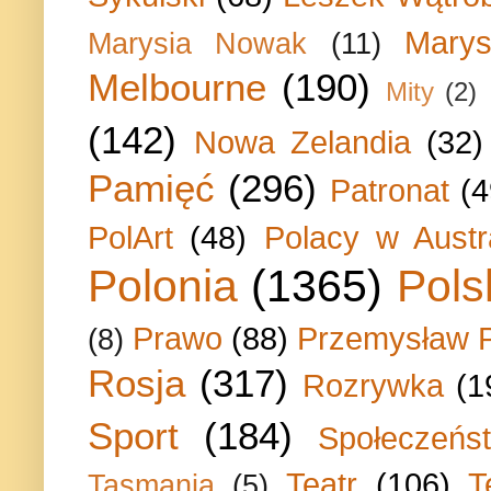
Marys
Marysia Nowak
(11)
Melbourne
(190)
Mity
(2)
(142)
Nowa Zelandia
(32)
Pamięć
(296)
Patronat
(4
PolArt
(48)
Polacy w Austra
Polonia
(1365)
Pols
Prawo
(88)
Przemysław P
(8)
Rosja
(317)
Rozrywka
(1
Sport
(184)
Społeczeńs
Teatr
(106)
T
Tasmania
(5)