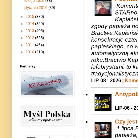
lutego 2016
(38)
Komenta
stycznia 2016
(39)
STARnow
►
2015
(380)
Kapłańsk
►
2014
(359)
zgody papieża n
►
2013
(405)
Bractwa Kapłańsk
►
2012
(535)
konsekracje czte
►
2011
(464)
papieskiego, co w
automatyczną eks
►
2010
(210)
roku.Bractwo Ka
lefebrystami, to
Partnerzy
tradycjonalistycz
LIP-08 - 2026 |
Komen
Antypols
LIP-06 - 2
Czy jes
1 lipca 
papieża,