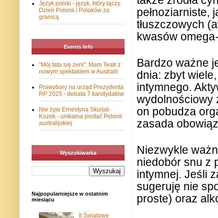
także źródła cy
Język polski - język, który łączy.
pełnoziarniste,
Dzień Polonii i Polaków za
granicą
tłuszczowych (a
kwasów omega-3
Events Info
Bardzo ważne je
"Mój tata się żeni". Mam Teatr z
nowym spektaklem w Australii
dnia: zbyt wiele
intymnego. Akty
Prawybory na urząd Prezydenta
RP 2025 - debata 7 kandydatów
wydolnościowy 
on pobudza orga
Nie żyje Ernestyna Skurjat-
Kozek - unikalna postać Polonii
zasada obowiąz
australijskiej
Niezwykle ważna
Wyszukiwarka
niedobór snu z 
intymnej. Jeśli 
sugeruję nie sp
Najpopularniejsze w ostatnim
proste) oraz alk
miesiącu
II Światowe