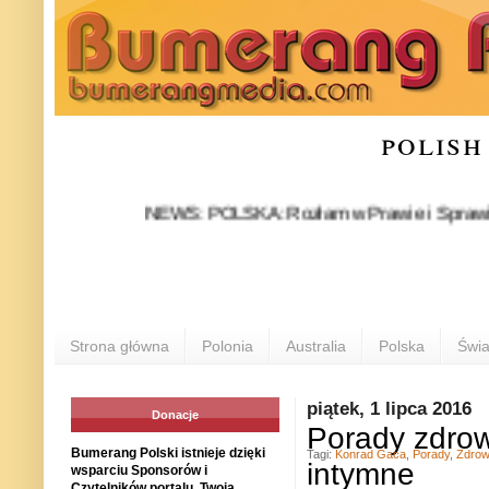
polish
NEWS: POLSKA: Rozłam w Prawie i Sprawiedliwości
Strona główna
Polonia
Australia
Polska
Świa
piątek, 1 lipca 2016
Donacje
Porady zdrow
Bumerang Polski istnieje dzięki
Tagi:
Konrad Gaca
,
Porady
,
Zdrow
intymne
wsparciu Sponsorów i
Czytelników portalu. Twoja