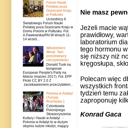
Forum Nauki
Polskiej poza
Granicami Kraju
Nie masz pewn
w Pułtusku
Uczestnicy II
Światowego Forum Nauki
Jeżeli macie wą
Polskiej poza Granicami Kraju w
Domu Polonii w Pułtusku. Fot.
prawidłowy, war
A.Pawłowska/PAI W dniach 11-
14 wrześ...
laboratorium d
tego hormonu wa
Włodzimierz
Wnuk: Tani
się niższy niż 
prześmiewcy
rzeczywistości
kręgosłupa, skł
Donald Tusk na
kongresie
European People's Party na
Malcie (marzec 2017). Fot. EPP
Polecam więc db
Flickr CC BY 2.0 Z
wszystkich fron
zaciekawieniem przeczytałem...
tydzień temu za
Polonia w Antalyi
(Turcja).
zaproponuję kilk
Rozmowa 1
Członkowie
Polonijnego
Konrad Gaca
Stowarzyszenia
Kultury i Nauki w Antalyi -
Polonia w Antalyi to w dużym
stopniu ludzie młodzi, mający