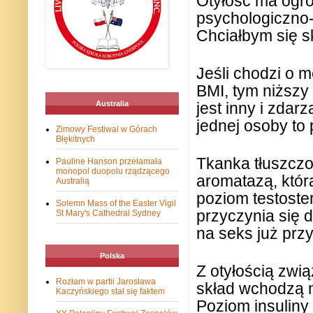
Otyłość ma ogr
psychologiczno-e
Chciałbym się s
Jeśli chodzi o 
BMI, tym niższy
Australia
jest inny i zda
jednej osoby to 
Zimowy Festiwal w Górach
Błękitnych
Tkanka tłuszcz
Pauline Hanson przełamała
monopol duopolu rządzącego
aromatazą, któr
Australią
poziom testoste
Solemn Mass of the Easter Vigil
przyczynia się 
St Mary's Cathedral Sydney
na seks już przy
Polska
Z otyłością zwią
Rozłam w partii Jarosława
skład wchodzą m
Kaczyńskiego stał się faktem
Poziom insuliny