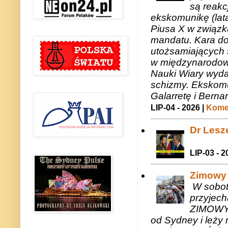
są reakc
ekskomunikę (lat
Piusa X w związk
mandatu. Kara do
utożsamiających 
w międzynarodow
Nauki Wiary wyda
schizmy. Ekskomu
Galarretę i Bernar
LIP-04 - 2026 |
Komen
Dr Lesze
LIP-03 - 2
Zimowy 
W sobotę
przyjech
ZIMOWY 
od Sydney i leży 