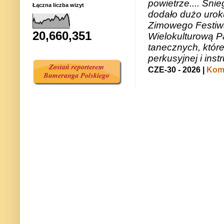
powietrze.... Śni
Łączna liczba wizyt
dodało dużo uroku
Zimowego Festiwal
20,660,351
Wielokulturową P
tanecznych, któr
perkusyjnej i in
CZE-30 - 2026 |
Kome