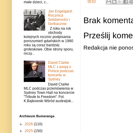
.
00:53
małe dzieci, c...
Jan Engelgard:
Rocznica
Brak komenta
Solidarności i
Gorbaczow
Z roku na rok
Prześlij kome
obchody
kolejnych rocznic podpisania
porozumień gdańskich w 1980
roku są coraz bardziej
Redakcja nie ponos
groteskowe. Obie strony sporu,
niczy...
David Clarke
MLC z pasją o
Polsce podczas
koncertu w
Sydney
David Clarke
MLC podczas przemówienia w
Sydney Town Hall na koncercie
"Tribute to Freedom". Fot.
K.Bajkowski Wśród australjsk...
Archiwum Bumeranga
►
2026
(110)
►
2025
(150)