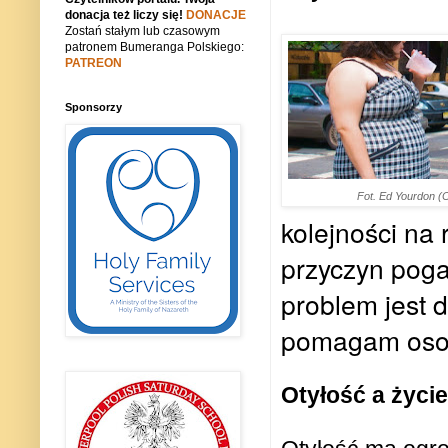
donacja też liczy się!
DONACJE
Zostań stałym lub czasowym
patronem Bumeranga Polskiego:
PATREON
Sponsorzy
Fot. Ed Yourdon (
kolejności na
przyczyn pogar
problem jest 
pomagam osob
Otyłość a życi