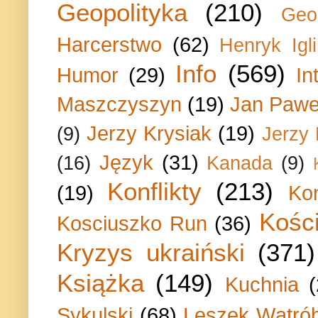
Geopolityka
(210)
Geo
Harcerstwo
(62)
Henryk Igli
Info
(569)
Humor
(29)
In
Maszczyszyn
(19)
Jan Paweł
Jerzy Krysiak
(19)
(9)
Jerzy
Język
(31)
(16)
Kanada
(9)
Konflikty
(213)
(19)
Ko
Kości
Kosciuszko Run
(36)
Kryzys ukraiński
(371)
Książka
(149)
Kuchnia
Sykulski
(68)
Leszek Wątrób