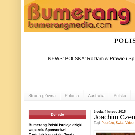
poli
NEWS: POLSKA: Rozłam w Prawie i Sprawiedliwo
Strona główna
Polonia
Australia
Polska
środa, 4 lutego 2015
Donacje
Joachim Czern
Tagi:
Podróże
,
Świat
,
Video
Bumerang Polski istnieje dzięki
wsparciu Sponsorów i
Czytelników portalu. Twoja