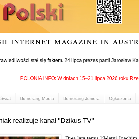
sh internet magazine in aust
ści stał się faktem. 24 lipca prezes partii Jarosław Kaczyńsk
POLONIA INFO: W dniach 15–21 lipca 2026 roku Rzeszów po
Świat
Bumerang Media
Bumerang Juniora
Ogłoszenia
iak realizuje kanał "Dzikus TV"
Dwa lata temu 19-letni Joachim 