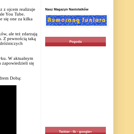
 z ojcem realizuje
Nasz Magazyn Nastolatków
ale You Tube.
e się one za kilka
w, ale też zdarzają
u. Z pewnością taką
Pogoda
odróżniczych
tyku. W aktualnym
 zapowiedzieli się
drem Dobą:
Twitter - fb - google+