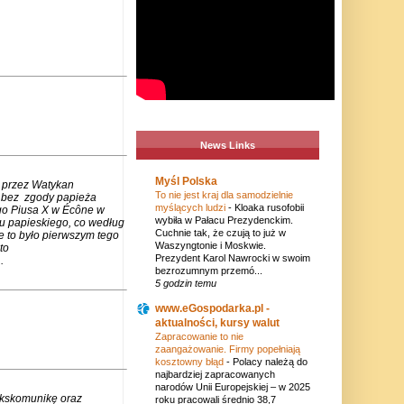
News Links
Myśl Polska
 przez Watykan
To nie jest kraj dla samodzielnie
m bez zgody papieża
myślących ludzi
-
Kloaka rusofobii
go Piusa X w Écône w
wybiła w Pałacu Prezydenckim.
u papieskiego, co według
Cuchnie tak, że czują to już w
e to było pierwszym tego
Waszyngtonie i Moskwie.
to
Prezydent Karol Nawrocki w swoim
.
bezrozumnym przemó...
5 godzin temu
www.eGospodarka.pl -
aktualności, kursy walut
Zapracowanie to nie
zaangażowanie. Firmy popełniają
kosztowny błąd
-
Polacy należą do
najbardziej zapracowanych
narodów Unii Europejskiej – w 2025
ekskomunikę oraz
roku pracowali średnio 38,7