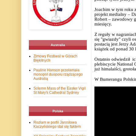
Joachim w tym roku z
projekt medialny – D
Robert – zawodowy g
miesięcy.
Z reguły w nagraniac
się "gwiazdy" czyli 
postacią jest Jerzy A
Australia
książek od ponad 30 l
Zimowy Festiwal w Górach
Ostatnio odwiedził
ic
Błękitnych
plebiscycie National 
już himalaiści, grotoł
Pauline Hanson przełamała
monopol duopolu rządzącego
Australią
W Bumerangu Polskim
Solemn Mass of the Easter Vigil
St Mary's Cathedral Sydney
Polska
Rozłam w partii Jarosława
Kaczyńskiego stał się faktem