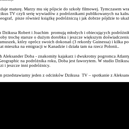
daje maturę. Marzy mu się pójscie do szkoły filmowej. Tymczasem wraz
zikus TV czyli serię wywiadów z podróznikami publikowanych na kaln
eograf,
pisze również książkę podróżniczą i jak dobrze pójdzie to ukaż
h Dzikusa Robert i Joachim
promują młodych i obiecujących podróżnikó
osoby trochę starsze o dużym dorobku i jeszcze większym doświadczeni
damuszek, który oprócz swoich dokonań (3 rekordy Guinessa) i kilka p
at mieszka na emigracji w Kanadzie i działa tam na rzecz Polonii..
h
Aleksander Doba - znakomity kajakarz i dwukrotny pogromca Atlan
Geographic na podróżnika roku, Doba jest faworytem. W studio Dzikusa
azi i jeszcze inni podróżnicy.
 przedstawiamy jeden z odcinków Dzikusa TV – spotkanie z Aleksan