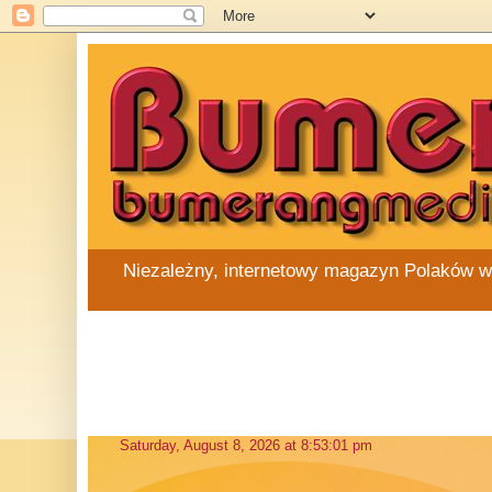
Niezależny, internetowy magazyn Polaków w Au