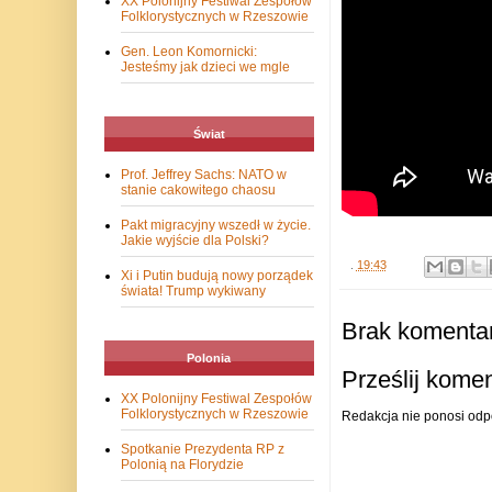
XX Polonijny Festiwal Zespołów
Folklorystycznych w Rzeszowie
Gen. Leon Komornicki:
Jesteśmy jak dzieci we mgle
Świat
Prof. Jeffrey Sachs: NATO w
stanie cakowitego chaosu
Pakt migracyjny wszedł w życie.
Jakie wyjście dla Polski?
.
19:43
Xi i Putin budują nowy porządek
świata! Trump wykiwany
Brak komentar
Polonia
Prześlij kome
XX Polonijny Festiwal Zespołów
Folklorystycznych w Rzeszowie
Redakcja nie ponosi odp
Spotkanie Prezydenta RP z
Polonią na Florydzie