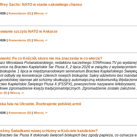
effrey Sachs: NATO w stanie cakowitego chaosu
2026 |
Komentarze (0)
|
Wiecej ->
owanie szczytu NATO w Ankarze
2026 |
Komentarze (0)
|
Wiecej ->
owski: Po co Kościół, skoro nie ma znaczenia w co wierzę?
rz Mirosława Poświatowskiego, redaktora naczelnego STARnowa.TV po wydanej
nice na Bractwo Kapłańskie Św. Piusa X, 2 lipca 2026 w związku z wyświęcenie
biskupów. 1 lipca w międzynarodowym seminarium Bractwa Kapłańskiego Święte
rii odbyły się konsekracje czterech nowych biskupów. Sakry udzielono bez mandat
Apostolskiej stanowi akt schizmy skutkujący automatyczną ekskomuniką.Wydarzeni
ctwo Kapłańskie Świętego Piusa X (FSSPX), powszechnie nazywane lefebrystami, 
dowe zgromadzenie księży tradycjonalistycznych. Zgromadzenie zostało założone..
e (0)
|
Wiecej ->
ka fala na Ukrainie. Rozbrajenie polskiej armii
2026 |
Komentarze (0)
|
Wiecej ->
teśmy Świadkami nowej schizmy w Kościele katolickim?
 Bractwo św. Piusa X dokonało święceń biskupich bez zgody papieża, co oznacza 