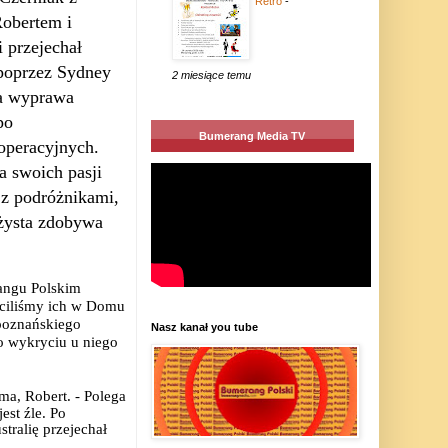
Retro
-
obertem i
przejechał
poprzez Sydney
2 miesiące temu
na wyprawa
po
Bumerang Media TV
operacyjnych.
a swoich pasji
 z podróżnikami,
ażysta zdobywa
angu Polskim
ściliśmy ich w Domu
poznańskiego
Nasz kanał you tube
po wykryciu u niego
ma, Robert. - Polega
est źle. Po
stralię przejechał