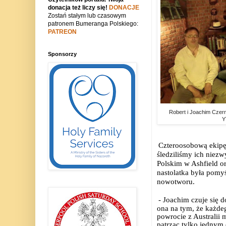
donacja też liczy się!
DONACJE
Zostań stałym lub czasowym
patronem Bumeranga Polskiego:
PATREON
Sponsorzy
Robert i Joachim Czern
Y
Czteroosobową ekipę
śledziliśmy ich niez
Polskim w Ashfield o
nastolatka była pomyś
nowotworu.
- Joachim czuje się d
ona na tym, że każdeg
powrocie z Australii m
patrząc tylko jednym