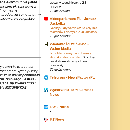
czną ekskomunikę (latae
godziny tygodniowo, o 2,8
lną konsekracją nowych
godziny...
h formalnie
12 godzin temu
zynarodowym seminarium w
stanowią przestępstwo
Videoparlament PL - Janusz
Jaskółka
Koalicja Obywatelska: Szkoły bez
telefonów i płatnych e-dzienników
-
19 godzin temu
Wiadomości ze świata –
Wolne Media
Izraelskie drony zaatakowały
libańskie dziennikarki
-
Strzelały
też do karetek, aby ich nie
uratowały.
iejscowości Katoomba -
20 godzin temu
zachód od Sydney i leży
ale za to między chmurami
Telegram - NewsFactoryPL
rciu Zimowego Festiwalu
-
jącą się z wielu grup i
j i instrumentów
Wydarzenia 18:50 - Polsat
News
-
DW - Polish
-
RT News
-