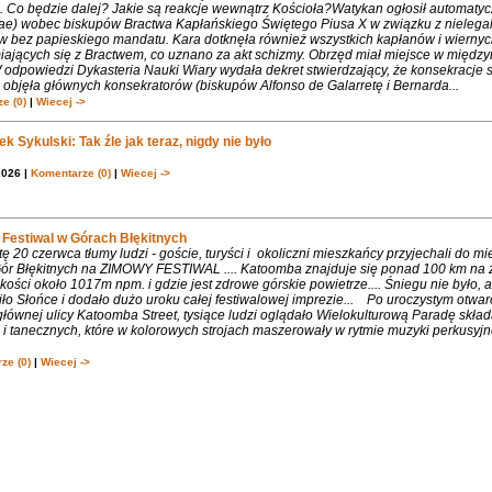
. Co będzie dalej? Jakie są reakcje wewnątrz Kościoła?Watykan ogłosił automaty
iae) wobec biskupów Bractwa Kapłańskiego Świętego Piusa X w związku z nielega
w bez papieskiego mandatu. Kara dotknęła również wszystkich kapłanów i wiernyc
iających się z Bractwem, co uznano za akt schizmy. Obrzęd miał miejsce w międ
 odpowiedzi Dykasteria Nauki Wiary wydała dekret stwierdzający, że konsekracje 
objęła głównych konsekratorów (biskupów Alfonso de Galarretę i Bernarda...
e (0)
|
Wiecej ->
k Sykulski: Tak źle jak teraz, nigdy nie było
2026 |
Komentarze (0)
|
Wiecej ->
Festiwal w Górach Błękitnych
 20 czerwca tłumy ludzi - goście, turyści i okoliczni mieszkańcy przyjechali do m
 Gór Błękitnych na ZIMOWY FESTIWAL .... Katoomba znajduje się ponad 100 km na 
ości około 1017m npm. i gdzie jest zdrowe górskie powietrze.... Śniegu nie było, 
ło Słońce i dodało dużo uroku całej festiwalowej imprezie... Po uroczystym otwa
łównej ulicy Katoomba Street, tysiące ludzi oglądało Wielokulturową Paradę składa
 tanecznych, które w kolorowych strojach maszerowały w rytmie muzyki perkusyjne
ze (0)
|
Wiecej ->