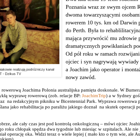
Poznania wraz ze swym ojcem R
dwoma towarzyszącymi osobami 
rowerem 10 tys. km od Darwin 
do Perth. Była to rehablilitacyj
mająca przywrócić mu zdrowie 
dramatycznych powikłaniach po
Od pół roku w ramach rozwijani
ojciec i syn nagrywają wywiady
a Joachim jako operator i mont
iakowie realizują podróżniczy kanał
T - Dzikus TV
nowy zawód.
 rowerową Joachima Polonia australijska pamięta doskonale. W Bumer
wykłą wyprawę rowerową (zob. relacje BP:
JoachimTrip
) a w Sydney go
raz
na redakcyjnym pikniku w Bicentennial Park. Wyprawa rowerowa 
lana jako rehabilitacja po paraliżu jakiego doznał
na skutek operacji 
obrze, ale cały czas jest pod kontrolą onkologiczną – mówi ojciec Joahi
o roku chłopak spędza dwa tygodnie lub miesiąc w szpitalach. Ale nie j
iał operację oka. Widzi teraz o wiele lepiej ( mało kto o tym wie, ale Au
 okiem).