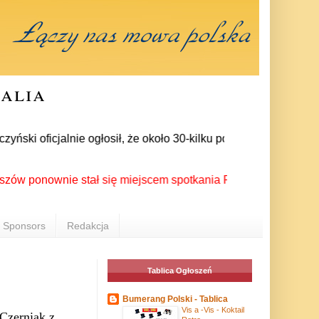
ralia
i oficjalnie ogłosił, że około 30-kilku posłów zrezygnowało z
nownie stał się miejscem spotkania Polonii z całego świata p
Sponsors
Redakcja
Tablica Ogłoszeń
Bumerang Polski - Tablica
Vis a -Vis - Koktail
Czerniak z