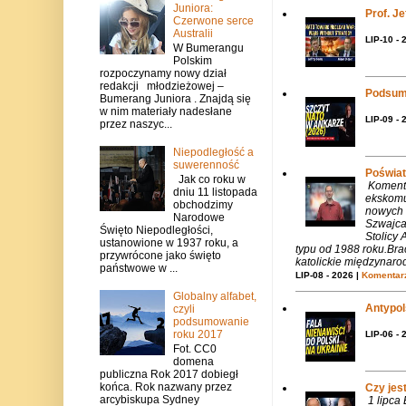
Juniora:
Prof. J
Czerwone serce
Australii
LIP-10 - 
W Bumerangu
Polskim
rozpoczynamy nowy dział
redakcji młodzieżowej –
Podsum
Bumerang Juniora . Znajdą się
w nim materiały nadesłane
LIP-09 - 
przez naszyc...
Niepodległość a
suwerenność
Poświat
Jak co roku w
Komenta
dniu 11 listopada
ekskomu
obchodzimy
nowych 
Narodowe
Szwajca
Święto Niepodległości,
Stolicy 
ustanowione w 1937 roku, a
typu od 1988 roku.Bra
przywrócone jako święto
katolickie międzynaro
państwowe w ...
LIP-08 - 2026 |
Komentarz
Globalny alfabet,
Antypols
czyli
podsumowanie
roku 2017
LIP-06 - 
Fot. CC0
domena
publiczna Rok 2017 dobiegł
końca. Rok nazwany przez
Czy jes
arcybiskupa Sydney
1 lipca