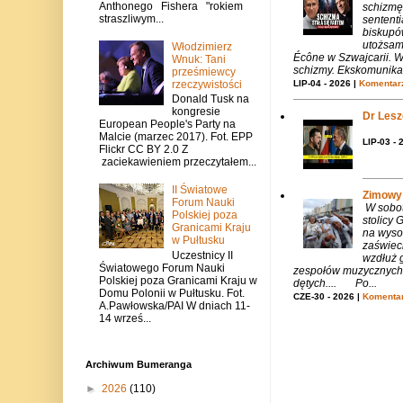
Anthonego Fishera "rokiem
schizmę
straszliwym...
sentent
biskupó
utożsam
Włodzimierz
Écône w Szwajcarii. W
Wnuk: Tani
schizmy. Ekskomunika 
prześmiewcy
LIP-04 - 2026 |
Komentarz
rzeczywistości
Donald Tusk na
kongresie
Dr Lesze
European People's Party na
Malcie (marzec 2017). Fot. EPP
LIP-03 - 
Flickr CC BY 2.0 Z
zaciekawieniem przeczytałem...
II Światowe
Zimowy 
Forum Nauki
W sobotę
Polskiej poza
stolicy
Granicami Kraju
na wysok
w Pułtusku
zaświeci
Uczestnicy II
wzdłuż g
Światowego Forum Nauki
zespołów muzycznych i
Polskiej poza Granicami Kraju w
dętych.... Po...
Domu Polonii w Pułtusku. Fot.
CZE-30 - 2026 |
Komentar
A.Pawłowska/PAI W dniach 11-
14 wrześ...
Archiwum Bumeranga
►
2026
(110)