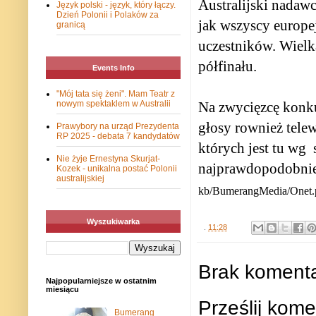
Australijski nadaw
Język polski - język, który łączy.
Dzień Polonii i Polaków za
jak wszyscy europe
granicą
uczestników. Wielka
półfinału.
Events Info
"Mój tata się żeni". Mam Teatr z
Na zwycięzcę konk
nowym spektaklem w Australii
głosy rownież tele
Prawybory na urząd Prezydenta
RP 2025 - debata 7 kandydatów
których jest tu wg
Nie żyje Ernestyna Skurjat-
najprawdopodobnie
Kozek - unikalna postać Polonii
australijskiej
kb/BumerangMedia/Onet.p
Wyszukiwarka
.
11:28
Brak komenta
Najpopularniejsze w ostatnim
miesiącu
Prześlij kome
Bumerang