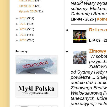
marca 2015
(31)
Nauki Wiary wyda
lutego 2015
(24)
schizmy. Ekskomu
stycznia 2015
(31)
Galarretę i Bernar
►
2014
(359)
LIP-04 - 2026 |
Komen
►
2013
(405)
Dr Lesze
►
2012
(535)
►
2011
(464)
LIP-03 - 2
►
2010
(210)
Zimowy 
Partnerzy
W sobotę
przyjech
ZIMOWY 
od Sydney i leży 
powietrze.... Śni
dodało dużo uroku
Zimowego Festiwal
Wielokulturową P
tanecznych, któr
perkusyjnej i in