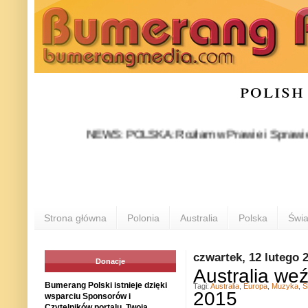
polish
NEWS: POLSKA: Rozłam w Prawie i Sprawiedliwości 
Strona główna
Polonia
Australia
Polska
Świa
czwartek, 12 lutego 
Donacje
Australia weź
Bumerang Polski istnieje dzięki
Tagi:
Australia
,
Europa
,
Muzyka
,
S
2015
wsparciu Sponsorów i
Czytelników portalu. Twoja