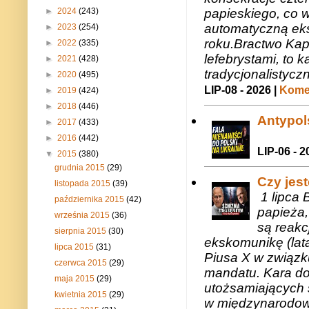
►
2024
(243)
papieskiego, co w
automatyczną eks
►
2023
(254)
roku.Bractwo Ka
►
2022
(335)
lefebrystami, to
►
2021
(428)
tradycjonalistycz
►
2020
(495)
LIP-08 - 2026 |
Komen
►
2019
(424)
►
2018
(446)
Antypols
►
2017
(433)
►
2016
(442)
LIP-06 - 2
▼
2015
(380)
grudnia 2015
(29)
Czy jes
listopada 2015
(39)
1 lipca 
października 2015
(42)
papieża,
września 2015
(36)
są reakc
sierpnia 2015
(30)
ekskomunikę (lat
lipca 2015
(31)
Piusa X w związk
czerwca 2015
(29)
mandatu. Kara do
maja 2015
(29)
utożsamiających 
kwietnia 2015
(29)
w międzynarodow