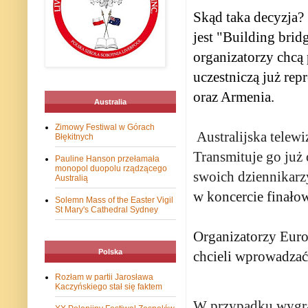
Skąd taka decyzja?
jest "Building bri
organizatorzy chcą 
uczestniczą już rep
oraz Armenia.
Australia
Zimowy Festiwal w Górach
Australijska telew
Błękitnych
Transmituje go już 
Pauline Hanson przełamała
monopol duopolu rządzącego
swoich dziennikarz
Australią
w koncercie finało
Solemn Mass of the Easter Vigil
St Mary's Cathedral Sydney
Organizatorzy Euro
Polska
chcieli wprowadzać
Rozłam w partii Jarosława
Kaczyńskiego stał się faktem
W przypadku wygra