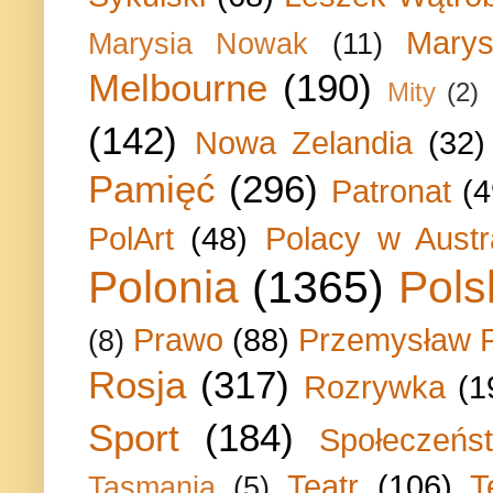
Marys
Marysia Nowak
(11)
Melbourne
(190)
Mity
(2)
(142)
Nowa Zelandia
(32)
Pamięć
(296)
Patronat
(4
PolArt
(48)
Polacy w Austra
Polonia
(1365)
Pols
Prawo
(88)
Przemysław P
(8)
Rosja
(317)
Rozrywka
(1
Sport
(184)
Społeczeńs
Teatr
(106)
T
Tasmania
(5)