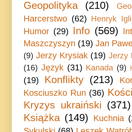
Geopolityka
(210)
Geo
Harcerstwo
(62)
Henryk Igli
Info
(569)
Humor
(29)
In
Maszczyszyn
(19)
Jan Paweł
Jerzy Krysiak
(19)
(9)
Jerzy
Język
(31)
(16)
Kanada
(9)
Konflikty
(213)
(19)
Ko
Kości
Kosciuszko Run
(36)
Kryzys ukraiński
(371)
Książka
(149)
Kuchnia
Sykulski
(68)
Leszek Wątrób