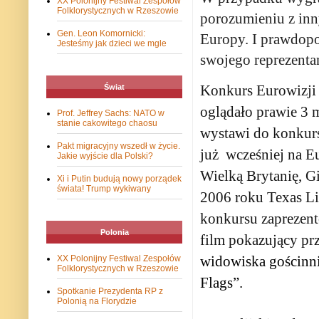
XX Polonijny Festiwal Zespołów
Folklorystycznych w Rzeszowie
porozumieniu z inn
Gen. Leon Komornicki:
Europy. I prawdop
Jesteśmy jak dzieci we mgle
swojego reprezenta
Konkurs Eurowizji c
Świat
oglądało prawie 3 m
Prof. Jeffrey Sachs: NATO w
stanie cakowitego chaosu
wystawi do konkurs
Pakt migracyjny wszedł w życie.
już
wcześniej na E
Jakie wyjście dla Polski?
Wielką Brytanię, G
Xi i Putin budują nowy porządek
świata! Trump wykiwany
2006 roku Texas Li
konkursu zaprezent
Polonia
film pokazujący pr
widowiska gościnni
XX Polonijny Festiwal Zespołów
Folklorystycznych w Rzeszowie
Flags”.
Spotkanie Prezydenta RP z
Polonią na Florydzie