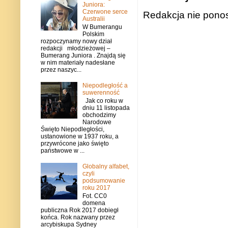
Juniora:
Czerwone serce
Redakcja nie ponos
Australii
W Bumerangu
Polskim
rozpoczynamy nowy dział
redakcji młodzieżowej –
Bumerang Juniora . Znajdą się
w nim materiały nadesłane
przez naszyc...
Niepodległość a
suwerenność
Jak co roku w
dniu 11 listopada
obchodzimy
Narodowe
Święto Niepodległości,
ustanowione w 1937 roku, a
przywrócone jako święto
państwowe w ...
Globalny alfabet,
czyli
podsumowanie
roku 2017
Fot. CC0
domena
publiczna Rok 2017 dobiegł
końca. Rok nazwany przez
arcybiskupa Sydney