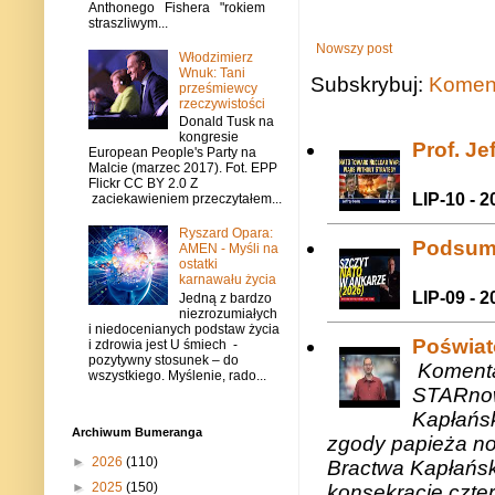
Anthonego Fishera "rokiem
straszliwym...
Nowszy post
Włodzimierz
Wnuk: Tani
Subskrybuj:
Koment
prześmiewcy
rzeczywistości
Donald Tusk na
kongresie
Prof. J
European People's Party na
Malcie (marzec 2017). Fot. EPP
Flickr CC BY 2.0 Z
LIP-10 - 2
zaciekawieniem przeczytałem...
Ryszard Opara:
Podsum
AMEN - Myśli na
ostatki
karnawału życia
LIP-09 - 2
Jedną z bardzo
niezrozumiałych
i niedocenianych podstaw życia
Poświat
i zdrowia jest U śmiech -
pozytywny stosunek – do
Komenta
wszystkiego. Myślenie, rado...
STARnow
Kapłańsk
Archiwum Bumeranga
zgody papieża n
►
2026
(110)
Bractwa Kapłańsk
►
2025
(150)
konsekracje czte