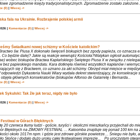
dowe zgromadzenie księży tradycjonalistycznych. Zgromadzenie zostało założone..
e (0)
|
Wiecej ->
ka fala na Ukrainie. Rozbrajenie polskiej armii
2026 |
Komentarze (0)
|
Wiecej ->
teśmy Świadkami nowej schizmy w Kościele katolickim?
 Bractwo św. Piusa X dokonało święceń biskupich bez zgody papieża, co oznacza 
. Co będzie dalej? Jakie są reakcje wewnątrz Kościoła?Watykan ogłosił automaty
iae) wobec biskupów Bractwa Kapłańskiego Świętego Piusa X w związku z nielega
w bez papieskiego mandatu. Kara dotknęła również wszystkich kapłanów i wiernyc
iających się z Bractwem, co uznano za akt schizmy. Obrzęd miał miejsce w międ
 odpowiedzi Dykasteria Nauki Wiary wydała dekret stwierdzający, że konsekracje 
objęła głównych konsekratorów (biskupów Alfonso de Galarretę i Bernarda...
e (0)
|
Wiecej ->
k Sykulski: Tak źle jak teraz, nigdy nie było
2026 |
Komentarze (0)
|
Wiecej ->
Festiwal w Górach Błękitnych
 20 czerwca tłumy ludzi - goście, turyści i okoliczni mieszkańcy przyjechali do m
 Gór Błękitnych na ZIMOWY FESTIWAL .... Katoomba znajduje się ponad 100 km na 
ości około 1017m npm. i gdzie jest zdrowe górskie powietrze.... Śniegu nie było, 
ło Słońce i dodało dużo uroku całej festiwalowej imprezie... Po uroczystym otwa