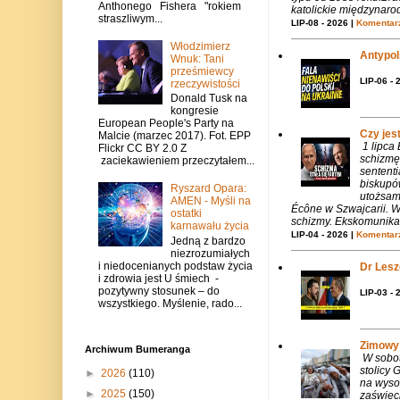
Anthonego Fishera "rokiem
katolickie międzynaro
straszliwym...
LIP-08 - 2026 |
Komentarz
Włodzimierz
Antypols
Wnuk: Tani
prześmiewcy
LIP-06 - 
rzeczywistości
Donald Tusk na
kongresie
European People's Party na
Czy jes
Malcie (marzec 2017). Fot. EPP
1 lipca
Flickr CC BY 2.0 Z
schizmę
zaciekawieniem przeczytałem...
sentent
biskupó
Ryszard Opara:
utożsam
AMEN - Myśli na
Écône w Szwajcarii. W
ostatki
schizmy. Ekskomunika 
karnawału życia
LIP-04 - 2026 |
Komentarz
Jedną z bardzo
niezrozumiałych
i niedocenianych podstaw życia
Dr Lesze
i zdrowia jest U śmiech -
pozytywny stosunek – do
LIP-03 - 
wszystkiego. Myślenie, rado...
Zimowy 
Archiwum Bumeranga
W sobotę
stolicy
►
2026
(110)
na wysok
►
2025
(150)
zaświeci