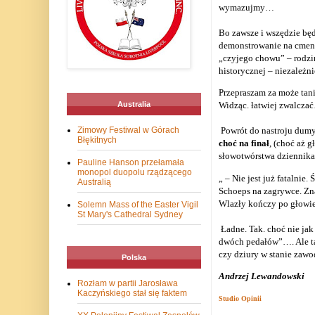
wymazujmy…
Bo zawsze i wszędzie bę
demonstrowanie na cment
„czyjego chowu” – rodzim
historycznej – niezależn
Przepraszam za może tani
Australia
Widząc. łatwiej zwalcza
Zimowy Festiwal w Górach
Powrót do nastroju dumy 
Błękitnych
choć na finał
, (choć aż 
słowotwórstwa dziennikar
Pauline Hanson przełamała
monopol duopolu rządzącego
„ – Nie jest już fatalni
Australią
Schoeps na zagrywce. Zn
Wlazły kończy po głowie
Solemn Mass of the Easter Vigil
St Mary's Cathedral Sydney
Ładne. Tak. choć nie ja
dwóch pedałów”…. Ale tam
czy dziury w stanie zaw
Polska
Andrzej Lewandowski
Rozłam w partii Jarosława
Kaczyńskiego stał się faktem
Studio Opinii