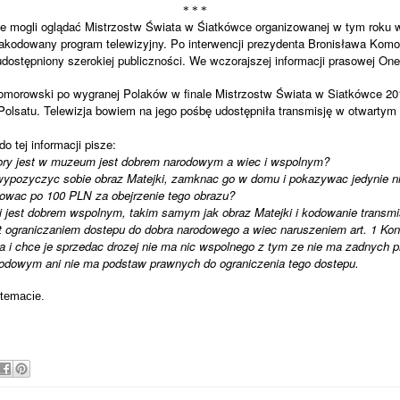
* * *
e mogli oglądać Mistrzostw Świata w Śiatkówce organizowanej w tym roku 
 zakodowany program telewizyjny. Po interwencji prezydenta Bronisława Kom
dostępniony szerokiej publiczności. We wczorajszej informacji prasowej On
morowski po wygranej Polaków w finale Mistrzostw Świata w Siatkówce 2014
lsatu. Telewizja bowiem na jego pośbę udostępniła transmisję w otwartym
 tej informacji pisze:
tory jest w muzeum jest dobrem narodowym a wiec i wspolnym?
wypozyczyc sobie obraz Matejki, zamknac go w domu i pokazywac jedynie ni
owac po 100 PLN za obejrzenie tego obrazu?
i jest dobrem
wspolnym, takim samym jak obraz Matejki i kodowanie transm
est ograniczaniem dostepu do dobra narodowego a wiec naruszeniem art. 1 Kon
awa i chce je sprzedac drozej nie ma nic wspolnego z tym ze nie ma zadnych
rodowym ani nie ma podstaw prawnych do ograniczenia tego dostepu.
 temacie.