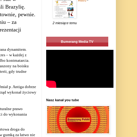
Retro
-
li Brazylię.
ktownie, pewnie.
iu – za
2 miesiące temu
ezentacji
Bumerang Media TV
wana dynamitem.
res – w każdej z
lbo kontrnatarcia.
kraszony na boisku
erii, gdy trudne
Umiał p. Antiga dobrze
zarząd wykonał życiowy
Nasz kanał you tube
aturalne prawo
ści do wykonania
ortowa droga do
ów gumką za łatwo nie