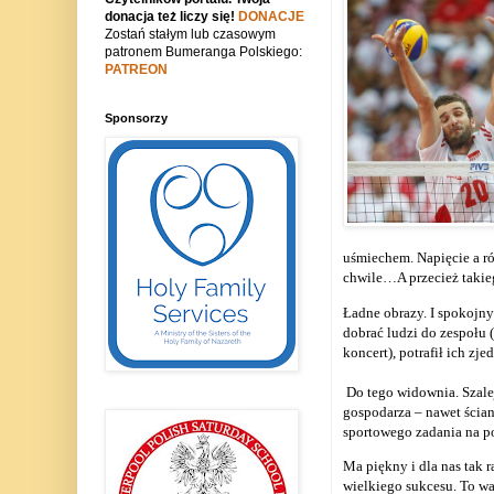
donacja też liczy się!
DONACJE
Zostań stałym lub czasowym
patronem Bumeranga Polskiego:
PATREON
Sponsorzy
uśmiechem. Napięcie a rów
chwile…A przecież takieg
Ładne obrazy. I spokojny 
dobrać ludzi do zespołu (
koncert), potrafił ich z
Do tego widownia. Szale
gospodarza – nawet ścian
sportowego zadania na po
Ma piękny i dla nas tak 
wielkiego sukcesu. To wa