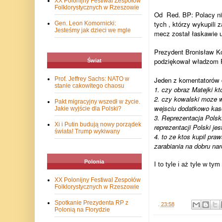
XX Polonijny Festiwal Zespołów
Folklorystycznych w Rzeszowie
Od Red. BP: Polacy ni
tych , którzy wykupili
Gen. Leon Komornicki:
Jesteśmy jak dzieci we mgle
mecz został łaskawie u
Prezydent Bronisław Ko
podziękował władzom Po
Świat
Prof. Jeffrey Sachs: NATO w
Jeden z komentatorów do
stanie cakowitego chaosu
1. czy obraz Matejki k
2. czy kowalski moze 
Pakt migracyjny wszedł w życie.
wejsciu dodatkowo kas
Jakie wyjście dla Polski?
3. Reprezentacja Polsk
Xi i Putin budują nowy porządek
reprezentacji Polski j
świata! Trump wykiwany
4. to ze ktos kupil pr
zarabiania na dobru na
Polonia
I to tyle i aż tyle w tym
XX Polonijny Festiwal Zespołów
Folklorystycznych w Rzeszowie
Spotkanie Prezydenta RP z
.
23:58
Polonią na Florydzie