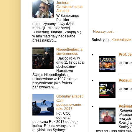
Juniora:
Czerwone serce
Australii
W Bumerangu
Polskim
rozpoczynamy nowy dział
redakcji młodzieżowej –
Nowszy post
Bumerang Juniora . Znajdą się
w nim materiały nadesłane
Subskrybuj:
Komentarze 
przez naszyc...
Niepodległość a
suwerenność
Prof. J
Jak co roku w
dniu 11 listopada
LIP-10 - 
obchodzimy
Narodowe
Święto Niepodległości,
ustanowione w 1937 roku, a
Podsum
przywrócone jako święto
państwowe w ...
LIP-09 - 
Globalny alfabet,
czyli
podsumowanie
Poświat
roku 2017
Komenta
Fot. CC0
ekskomu
domena
nowych 
publiczna Rok 2017 dobiegł
Szwajca
końca. Rok nazwany przez
Stolicy 
arcybiskupa Sydney
typu od 1988 roku.Bra