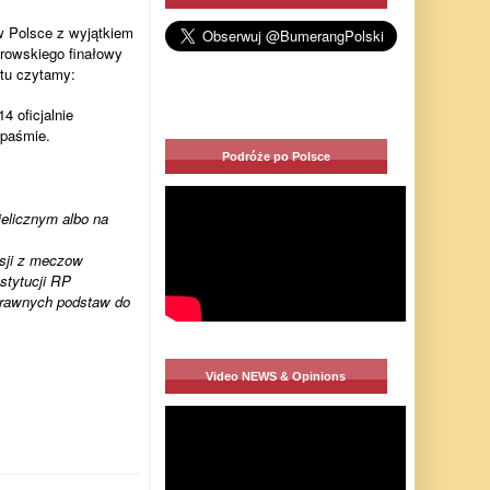
w Polsce z wyjątkiem
orowskiego finałowy
etu czytamy:
 oficjalnie
 paśmie.
Podróże po Polsce
elicznym albo na
isji z meczow
stytucji RP
 prawnych podstaw do
Video NEWS & Opinions