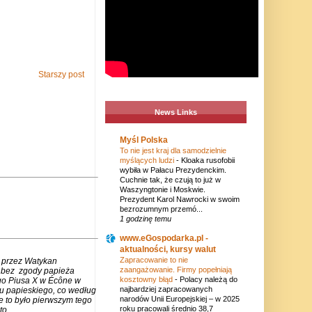
Starszy post
News Links
Myśl Polska
To nie jest kraj dla samodzielnie
myślących ludzi
-
Kloaka rusofobii
wybiła w Pałacu Prezydenckim.
Cuchnie tak, że czują to już w
Waszyngtonie i Moskwie.
Prezydent Karol Nawrocki w swoim
bezrozumnym przemó...
1 godzinę temu
www.eGospodarka.pl -
aktualności, kursy walut
Zapracowanie to nie
 przez Watykan
zaangażowanie. Firmy popełniają
m bez zgody papieża
kosztowny błąd
-
Polacy należą do
go Piusa X w Écône w
najbardziej zapracowanych
u papieskiego, co według
narodów Unii Europejskiej – w 2025
e to było pierwszym tego
roku pracowali średnio 38,7
to