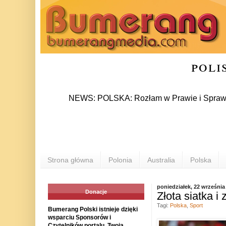
poli
NEWS: POLSKA: Rozłam w Prawie i Sprawiedliwości
Strona główna
Polonia
Australia
Polska
poniedziałek, 22 września
Donacje
Złota siatka 
Tagi:
Polska
,
Sport
Bumerang Polski istnieje dzięki
wsparciu Sponsorów i
Czytelników portalu. Twoja