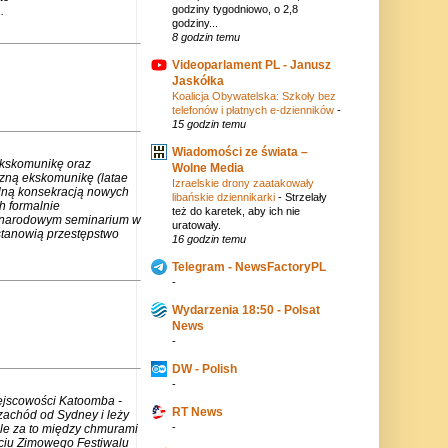
godziny tygodniowo, o 2,8
.
godziny...
8 godzin temu
Videoparlament PL - Janusz
Jaskółka
Koalicja Obywatelska: Szkoły bez
telefonów i płatnych e-dzienników
-
15 godzin temu
Wiadomości ze świata –
ekskomunikę oraz
Wolne Media
czną ekskomunikę (latae
Izraelskie drony zaatakowały
lną konsekracją nowych
libańskie dziennikarki
-
Strzelały
h formalnie
też do karetek, aby ich nie
zynarodowym seminarium w
uratowały.
stanowią przestępstwo
16 godzin temu
Telegram - NewsFactoryPL
-
Wydarzenia 18:50 - Polsat
News
-
DW - Polish
-
iejscowości Katoomba -
RT News
zachód od Sydney i leży
-
ale za to między chmurami
rciu Zimowego Festiwalu