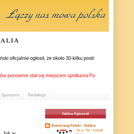
ralia
ficjalnie ogłosił, że około 30-kilku posłów zrezygnowało z cz
wnie stał się miejscem spotkania Polonii z całego świata pod
Sponsors
Redakcja
Tablica Ogłoszeń
Bumerang Polski - Tablica
Vis a -Vis - Koktail
a. Jak w