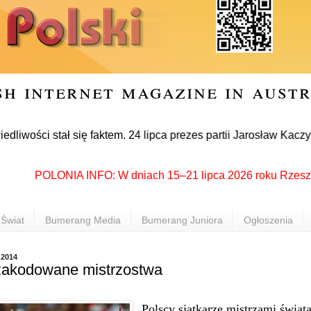
sh internet magazine in aust
 stał się faktem. 24 lipca prezes partii Jarosław Kaczyński o
POLONIA INFO: W dniach 15–21 lipca 2026 roku Rzeszów pono
Świat
Bumerang Media
Bumerang Juniora
Ogłoszenia
 2014
i zakodowane mistrzostwa
Polscy siatkarze mistrzami świat