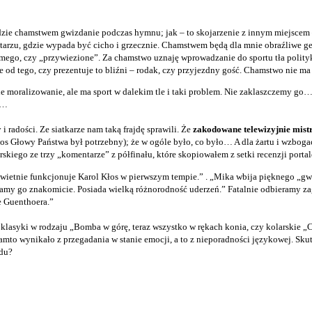
dzie chamstwem gwizdanie podczas hymnu; jak – to skojarzenie z innym miejscem 
arzu, gdzie wypada być cicho i grzecznie. Chamstwem będą dla mnie obraźliwe ge
ego, czy „przywiezione”. Za chamstwo uznaję wprowadzanie do sportu tła polityki
ie od tego, czy prezentuje to bliźni – rodak, czy przyjezdny gość. Chamstwo nie m
e moralizowanie, ale ma sport w dalekim tle i taki problem. Nie zaklaszczemy go…
ć…
i radości. Ze siatkarze nam taką frajdę sprawili. Że
zakodowane telewizyjnie mis
głos Głowy Państwa był potrzebny); że w ogóle było, co było… A dla żartu i wzboga
skiego ze trzy „komentarze” z półfinału, które skopiowałem z setki recenzji porta
e. Świetnie funkcjonuje Karol Kłos w pierwszym tempie.” . „Mika wbija pięknego „g
amy go znakomicie. Posiada wielką różnorodność uderzeń.” Fatalnie odbieramy za
 Guenthoera.”
k klasyki w rodzaju „Bomba w górę, teraz wszystko w rękach konia, czy kolarskie
to wynikało z przegadania w stanie emocji, a to z nieporadności językowej.
Skut
odu?