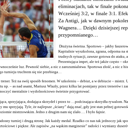
eliminacjach, tak w finale pokona
Wcześniej 3:2, w finale 3:1. Efe
Za Antigi, jak w dawnym pokolen
Wagnera… Dzięki dzisiejszej repr
przypomnianego…
Drużyna świetna. Sportowo – jakby faszero
Kapitalnie wyszkolona, zgrana, odporna na st
trudnych sytuacji, zawsze gotowa do ataku, a
Prezentująca impet, ale też jakże często – o
nocześnie luz. Pewność siebie, a nic z zarozumialstwa. Sportowa złość, a nic z hist
o turnieju truchtem się nie przebiega…
trener. Też na swój sposób fenomen. W szkoleniu – debiut, a w debiucie – mistrz. 
tu np. – as nad asami, Mariusz Wlazły, przez kilka lat pomijany przez trenerów i 
jednoczyć mentalnie i wydolnościowo świetnie przygotować.
jąca, sprzyjająca, dodająca skrzydeł i przez to …podcinająca skrzydła rywalom. N
y mu sprzyjają. Tyle, że najlepsze „ściany” dają znać, gdy jest stan pełnej gotowo
ziomie mistrzowskim. Jedno z drugim nam się zlało…. I było fajnie.
radosny turniej i drugą stronę. Jak każdy medal. Rzadko co nas tak jednoczy jak sp
rtościowe i piękne. Ale zapisów „na wąskim marginesie” radości i wymiany duser