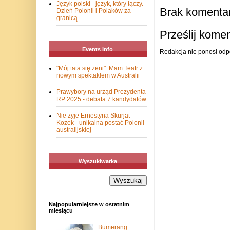
Język polski - język, który łączy.
Brak komentar
Dzień Polonii i Polaków za
granicą
Prześlij kome
Events Info
Redakcja nie ponosi odp
"Mój tata się żeni". Mam Teatr z
nowym spektaklem w Australii
Prawybory na urząd Prezydenta
RP 2025 - debata 7 kandydatów
Nie żyje Ernestyna Skurjat-
Kozek - unikalna postać Polonii
australijskiej
Wyszukiwarka
Najpopularniejsze w ostatnim
miesiącu
Bumerang