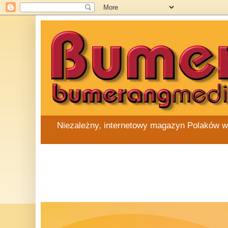
Niezależny, internetowy magazyn Polaków w Au