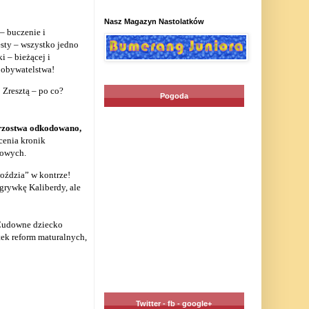
Nasz Magazyn Nastolatków
– buczenie i
sty – wszystko jedno
 – bieżącej i
a obywatelstwa!
 Zresztą – po co?
Pogoda
trzostwa odkodowano,
cenia kronik
lowych.
woździa” w kontrze!
grywkę Kaliberdy, ale
 „Cudowne dziecko
ek reform maturalnych,
Twitter - fb - google+