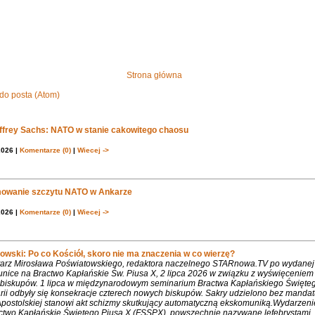
Strona główna
do posta (Atom)
effrey Sachs: NATO w stanie cakowitego chaosu
2026 |
Komentarze (0)
|
Wiecej ->
owanie szczytu NATO w Ankarze
2026 |
Komentarze (0)
|
Wiecej ->
owski: Po co Kościół, skoro nie ma znaczenia w co wierzę?
rz Mirosława Poświatowskiego, redaktora naczelnego STARnowa.TV po wydanej
nice na Bractwo Kapłańskie Św. Piusa X, 2 lipca 2026 w związku z wyświęcenie
biskupów. 1 lipca w międzynarodowym seminarium Bractwa Kapłańskiego Święte
rii odbyły się konsekracje czterech nowych biskupów. Sakry udzielono bez mandat
Apostolskiej stanowi akt schizmy skutkujący automatyczną ekskomuniką.Wydarzeni
ctwo Kapłańskie Świętego Piusa X (FSSPX), powszechnie nazywane lefebrystami, 