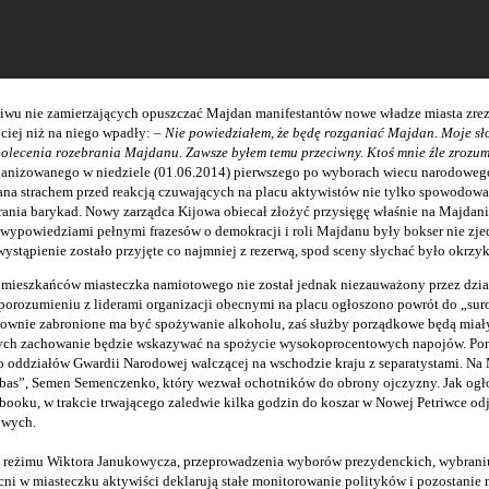
wu nie zamierzających opuszczać Majdan manifestantów nowe władze miasta zre
ciej niż na niego wpadły:
– Nie powiedziałem, że będę rozganiać Majdan. Moje sł
olecenia rozebrania Majdanu. Zawsze byłem temu przeciwny. Ktoś mnie źle zrozum
ganizowanego w niedziele (01.06.2014) pierwszego po wyborach wiecu narodoweg
 strachem przed reakcją czuwających na placu aktywistów nie tylko spowodował
rania barykad. Nowy zarządca Kijowa obiecał złożyć przysięgę właśnie na Majda
wypowiedziami pełnymi frazesów o demokracji i roli Majdanu były bokser nie zje
ystąpienie zostało przyjęte co najmniej z rezerwą, spod sceny słychać było okrzyk
 mieszkańców miasteczka namiotowego nie został jednak niezauważony przez dzia
orozumieniu z liderami organizacji obecnymi na placu ogłoszono powrót do „su
nownie zabronione ma być spożywanie alkoholu, zaś służby porządkowe będą mia
ych zachowanie będzie wskazywać na spożycie wysokoprocentowych napojów. Pon
o oddziałów Gwardii Narodowej walczącej na wschodzie kraju z separatystami. Na
as”, Semen Semenczenko, który wezwał ochotników do obrony ojczyzny. Jak ogł
ebooku, w trakcie trwającego zaledwie kilka godzin do koszar w Nowej Petriwce odj
owych.
reżimu Wiktora Janukowycza, przeprowadzenia wyborów prezydenckich, wybrani
ecni w miasteczku aktywiści deklarują stałe monitorowanie polityków i pozostanie 