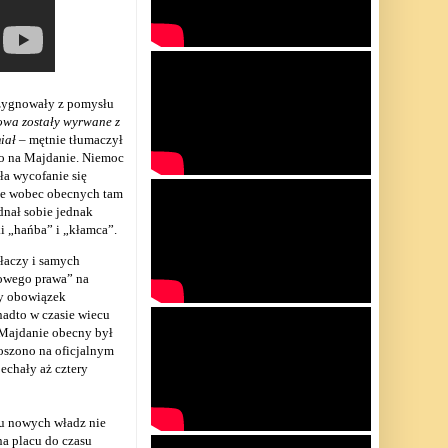
zygnowały z pomysłu
owa zostały wyrwane z
iał
– mętnie tłumaczył
o na Majdanie. Niemoc
a wycofanie się
nie wobec obecnych tam
dnał sobie jednak
i „hańba” i „kłamca”.
łaczy i samych
rowego prawa” na
ły obowiązek
adto w czasie wiecu
 Majdanie obecny był
oszono na oficjalnym
echały aż cztery
u nowych władz nie
na placu do czasu