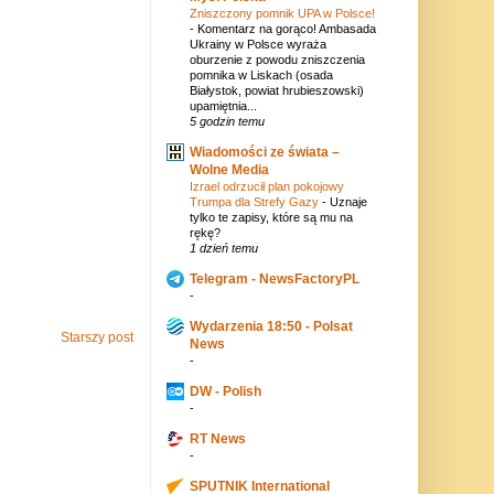
Zniszczony pomnik UPA w Polsce!
-
Komentarz na gorąco! Ambasada
Ukrainy w Polsce wyraża
oburzenie z powodu zniszczenia
pomnika w Liskach (osada
Białystok, powiat hrubieszowski)
upamiętnia...
5 godzin temu
Wiadomości ze świata –
Wolne Media
Izrael odrzucił plan pokojowy
Trumpa dla Strefy Gazy
-
Uznaje
tylko te zapisy, które są mu na
rękę?
1 dzień temu
Telegram - NewsFactoryPL
-
Wydarzenia 18:50 - Polsat
Starszy post
News
-
DW - Polish
-
RT News
-
SPUTNIK International