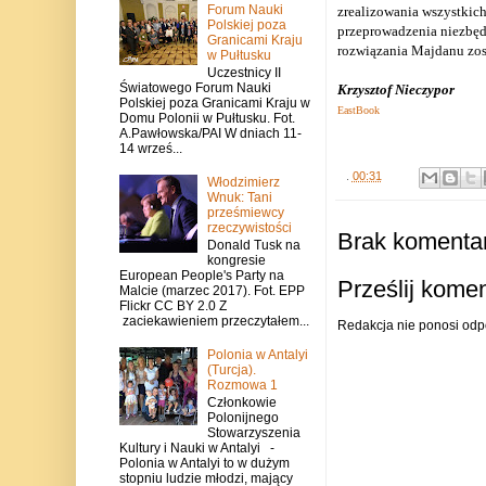
Forum Nauki
zrealizowania wszystkic
Polskiej poza
przeprowadzenia niezbędn
Granicami Kraju
rozwiązania Majdanu zost
w Pułtusku
Uczestnicy II
Światowego Forum Nauki
Krzysztof Nieczypor
Polskiej poza Granicami Kraju w
EastBook
Domu Polonii w Pułtusku. Fot.
A.Pawłowska/PAI W dniach 11-
14 wrześ...
.
00:31
Włodzimierz
Wnuk: Tani
prześmiewcy
rzeczywistości
Brak komentar
Donald Tusk na
kongresie
European People's Party na
Prześlij kome
Malcie (marzec 2017). Fot. EPP
Flickr CC BY 2.0 Z
zaciekawieniem przeczytałem...
Redakcja nie ponosi odp
Polonia w Antalyi
(Turcja).
Rozmowa 1
Członkowie
Polonijnego
Stowarzyszenia
Kultury i Nauki w Antalyi -
Polonia w Antalyi to w dużym
stopniu ludzie młodzi, mający