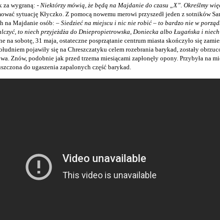
 za wygraną: -
Niektórzy mówią, że będą na Majdanie do czasu „X”. Określmy więc
rmować sytuację Kłyczko. Z pomocą nowemu merowi przyszedł jeden z sotników Sa
ch na Majdanie osób: –
Siedzieć na miejscu i nic nie robić – to bardzo nie w porząd
walczyć, to niech przyjeżdża do Dniepropietrowska, Doniecka albo Ługańska i niech
 na sobotę, 31 maja, ostateczne posprzątanie centrum miasta skończyło się zami
łudniem pojawiły się na Chreszczatyku celem rozebrania barykad, zostały obrzuc
a. Znów, podobnie jak przed trzema miesiącami zapłonęły opony. Przybyła na mie
uszczona do ugaszenia zapalonych część barykad.