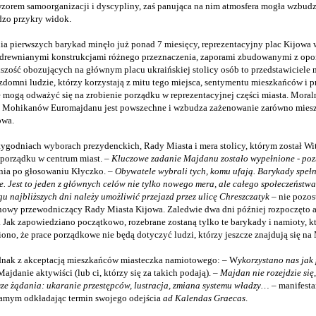
zorem samoorganizacji i dyscypliny, zaś panująca na nim atmosfera mogła wzbudz
dzo przykry widok.
a pierwszych barykad minęło już ponad 7 miesięcy, reprezentacyjny plac Kijowa w
rewnianymi konstrukcjami różnego przeznaczenia, zaporami zbudowanymi z opon
zość obozujących na głównym placu ukraińskiej stolicy osób to przedstawiciele 
zdomni ludzie, którzy korzystają z mitu tego miejsca, sentymentu mieszkańców i 
 mogą odważyć się na zrobienie porządku w reprezentacyjnej części miasta. Moral
h Mohikanów Euromajdanu jest powszechne i wzbudza zażenowanie zarówno mieszk
owa.
ygodniach wyborach prezydenckich, Rady Miasta i mera stolicy, którym został Wit
e porządku w centrum miast. –
Kluczowe zadanie Majdanu zostało wypełnione -
poz
nia po głosowaniu Kłyczko. –
Obywatele wybrali tych, komu ufają. Barykady spełni
. Jest to jeden z głównych celów nie tylko nowego mera, ale całego społeczeństw
u najbliższych dni należy umożliwić przejazd przez ulicę Chreszczatyk
– nie pozos
nowy przewodniczący Rady Miasta Kijowa. Zaledwie dwa dni później rozpoczęto a
. Jak zapowiedziano początkowo, rozebrane zostaną tylko te barykady i namioty, kt
ono, że prace porządkowe nie będą dotyczyć ludzi, którzy jeszcze znajdują się na
jednak z akceptacją mieszkańców miasteczka namiotowego: – W
ykorzystano nas jak
Majdanie aktywiści (lub ci, którzy się za takich podają). –
Majdan nie rozejdzie się
ze żądania: ukaranie przestępców, lustracja, zmiana systemu władzy…
– manifesta
samym odkładając termin swojego odejścia
ad Kalendas Graecas
.