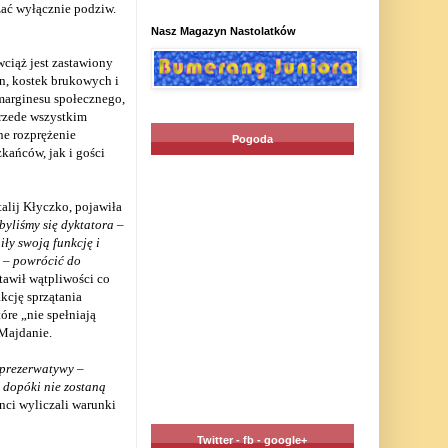
ać wyłącznie podziw.
Nasz Magazyn Nastolatków
ciąż jest zastawiony
, kostek brukowych i
marginesu społecznego,
przede wszystkim
ne rozprężenie
Pogoda
ańców, jak i gości
alij Kłyczko, pojawiła
byliśmy się dyktatora
–
ły swoją funkcję i
a – powrócić do
tawił wątpliwości co
kcję sprzątania
óre „nie spełniają
 Majdanie.
 prezerwatywy
–
, dopóki nie zostaną
nci wyliczali warunki
Twitter - fb - google+