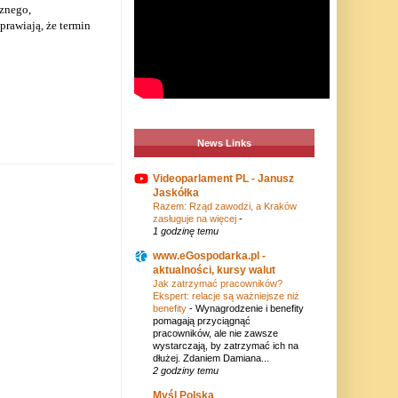
cznego,
prawiają, że termin
News Links
Videoparlament PL - Janusz
Jaskółka
Razem: Rząd zawodzi, a Kraków
zasługuje na więcej
-
1 godzinę temu
www.eGospodarka.pl -
aktualności, kursy walut
Jak zatrzymać pracowników?
Ekspert: relacje są ważniejsze niż
benefity
-
Wynagrodzenie i benefity
pomagają przyciągnąć
pracowników, ale nie zawsze
wystarczają, by zatrzymać ich na
dłużej. Zdaniem Damiana...
2 godziny temu
Myśl Polska