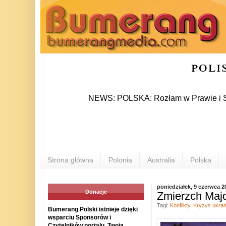
poli
NEWS: POLSKA: Rozłam w Prawie i Sprawiedl
Strona główna
Polonia
Australia
Polska
poniedziałek, 9 czerwca 2
Donacje
Zmierzch Maj
Tagi:
Konflikty
,
Kryzys ukrai
Bumerang Polski istnieje dzięki
wsparciu Sponsorów i
Czytelników portalu. Twoja