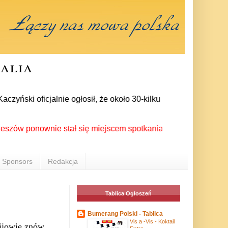
ralia
ński oficjalnie ogłosił, że około 30-kilku posłów zrezygnował
ponownie stał się miejscem spotkania Polonii z całego świata
Sponsors
Redakcja
Tablica Ogłoszeń
Bumerang Polski - Tablica
Vis a -Vis - Koktail
ijowie znów