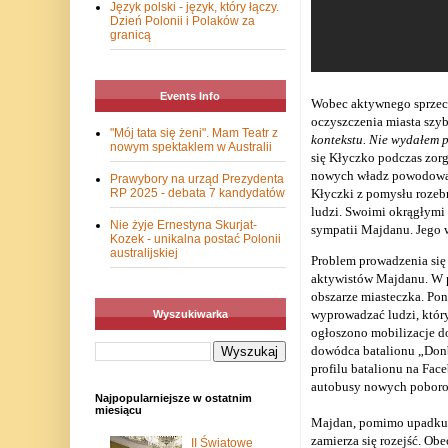
Język polski - język, który łączy.
Dzień Polonii i Polaków za
granicą
Events Info
Wobec aktywnego sprzeci
oczyszczenia miasta szyb
"Mój tata się żeni". Mam Teatr z
kontekstu. Nie wydałem p
nowym spektaklem w Australii
się Kłyczko podczas zor
nowych władz powodowana
Prawybory na urząd Prezydenta
Kłyczki z pomysłu rozeb
RP 2025 - debata 7 kandydatów
ludzi. Swoimi okrągłymi 
Nie żyje Ernestyna Skurjat-
sympatii Majdanu. Jego w
Kozek - unikalna postać Polonii
australijskiej
Problem prowadzenia się
aktywistów Majdanu. W p
obszarze miasteczka. Po
wyprowadzać ludzi, któr
Wyszukiwarka
ogłoszono mobilizacje d
dowódca batalionu „Donb
profilu batalionu na Fac
autobusy nowych pobor
Najpopularniejsze w ostatnim
miesiącu
Majdan, pomimo upadku 
zamierza się rozejść. Ob
II Światowe