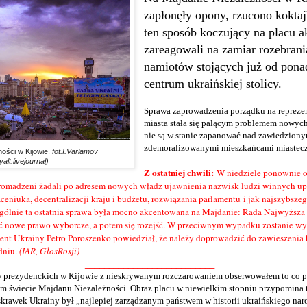
zapłonęły opony, rzucono kokta
ten sposób koczujący na placu a
zareagowali na zamiar rozebrani
namiotów stojących już od pona
centrum ukraińskiej stolicy.
Sprawa zaprowadzenia porządku na repreze
miasta stała się palącym problemem nowych
nie są w stanie zapanować nad zawiedziony
zdemoralizowanymi mieszkańcami miastec
ości w Kijowie.
fot.I.Varlamov
_____________________
yalt.livejournal)
Z ostatniej chwili:
W niedziele ponownie o
omadzeni żadali po adresem nowych władz ujawnienia nazwisk ludzi winnych upa
aceniuka, decentralizacji kraju i budżetu, rozwiązania parlamentu i jak najszybsz
ególnie ta ostatnia sprawa była mocno akcentowana na Majdanie: Rada Najwyższa
ać nowe prawo wyborcze, a potem się rozejść. W przeciwnym wypadku zostanie wy
ent Ukrainy Petro Poroszenko powiedział, że należy doprowadzić do zawieszenia 
dniu.
(IAR, GłosRosji)
___________________________
 prezydenckich w Kijowie z nieskrywanym rozczarowaniem obserwowałem to co p
m świecie Majdanu Niezależności. Obraz placu w niewielkim stopniu przypomina t
 skrawek Ukrainy był „najlepiej zarządzanym państwem w historii ukraińskiego na