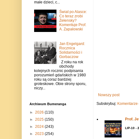
małe dzieci, c...
Świat po Alasce:
Co teraz zrobi
Żełensky?
Komentuje Prof.
A. Zapałowski
Jan Engelgard:
Rocznica
Solidarności i
Gorbaczow
Z roku na rok
obchody
kolejnych rocznic podpisania
porozumień gdańskich w 1980
roku są coraz bardziej
groteskowe. Obie strony sporu,
niczy...
Nowszy post
Subskrybuj:
Komentarze 
Archiwum Bumeranga
►
2026
(110)
Prof. J
►
2025
(150)
►
2024
(243)
LIP-10 - 
►
2023
(254)