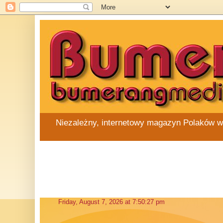
Niezależny, internetowy magazyn Polaków w Au