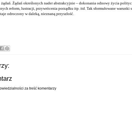
h żądań. Żądań określonych nader abstrakcyjnie – dokonania odnowy życia polity
ych reform, lustracji, przywrócenia porządku itp. itd. Tak sformułowane warunki s
aje odroczony w daleką, nieznaną przyszłość.
zy:
ntarz
owiedzialności za treść komentarzy