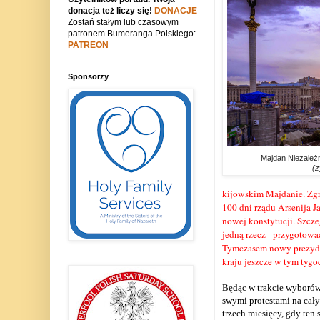
donacja też liczy się!
DONACJE
Zostań stałym lub czasowym
patronem Bumeranga Polskiego:
PATREON
Sponsorzy
Majdan Niezależn
(z
kijowskim Majdanie. Zgr
100 dni rządu Arsenija J
nowej konstytucji. Szcz
jedną rzecz - przygotow
Tymczasem nowy
prezyd
kraju jeszcze w tym tygo
Będąc w trakcie wyborów
swymi protestami na cały
trzech miesięcy, gdy ten