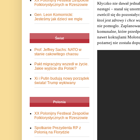
XX Polonijny Festiwal Zespołów
Kłyczko nie dawał jednak
Folklorystycznych w Rzeszowie
nastąpi
– starał się uno
zwrócił się do pozostały
Gen. Leon Komornicki:
Jesteśmy jak dzieci we mgle
ktoś jest zdrowy i chce 
nie pomogło. Zaplanowane
komunalne, które przedpo
nawet koktajlami Mołotow
Świat
pożarnej nie została dop
Prof. Jeffrey Sachs: NATO w
stanie cakowitego chaosu
Pakt migracyjny wszedł w życie.
Jakie wyjście dla Polski?
Xi i Putin budują nowy porządek
świata! Trump wykiwany
Polonia
XX Polonijny Festiwal Zespołów
Folklorystycznych w Rzeszowie
Spotkanie Prezydenta RP z
Polonią na Florydzie