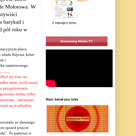
Retro
-
jle Mołotowa. W
ktywiści
a barykad i
2 miesiące temu
d pół roku w
Bumerang Media TV
ntacyjnym placu
 władz Kijowa, które
mi i
zka namiotowego.
_____
dbył się wiec na
dku armii, rozliczenia
ego przygotowania
 powinna zrobić tylko
niesiona. - mówiono.
Nasz kanał you tube
broni na wschodzie
ozostało ze sławnego
en sprzed jeszcze
rodu”. To państwo w