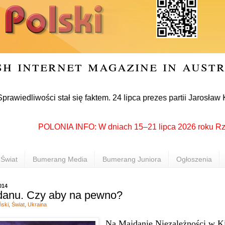
sh internet magazine in aust
iwości stał się faktem. 24 lipca prezes partii Jarosław Kaczy
POLONIA INFO: W dniach 15–21 lipca 2026 roku Rzeszów 
Świat
Bumerang Media
Bumerang Juniora
Ogłoszenia
014
danu. Czy aby na pewno?
ński
,
Świat
,
Ukraina
Na Majdanie Niezależności w K