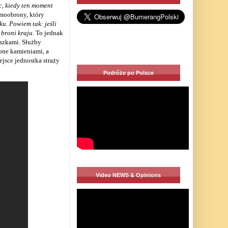
, kiedy ten moment
moobrony, który
ku. Powiem tak: jeśli
 broni kraju.
To jednak
eszkami. Służby
one kamieniami, a
jsce jednostka straży
Podróże po Polsce
Video NEWS & Opinions