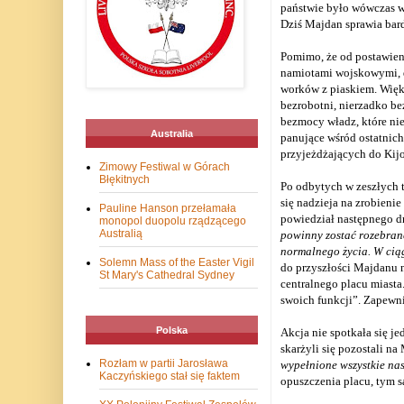
państwie było wówczas w
Dziś Majdan sprawia bar
Pomimo, że od postawieni
namiotami wojskowymi, d
worków z piaskiem. Więks
bezrobotni, nierzadko be
bezmocy władz, które nie
Australia
panujące wśród ostatnic
przyjeżdżających do Kij
Zimowy Festiwal w Górach
Błękitnych
Po odbytych w zeszłych t
się nadzieja na zrobieni
Pauline Hanson przełamała
powiedział następnego d
monopol duopolu rządzącego
Australią
powinny zostać rozebrane
normalnego życia. W ciąg
Solemn Mass of the Easter Vigil
do przyszłości Majdanu 
St Mary's Cathedral Sydney
centralnego placu miasta
swoich funkcji”. Zapewni
Polska
Akcja nie spotkała się 
skarżyli się pozostali na 
Rozłam w partii Jarosława
wypełnione wszystkie nas
Kaczyńskiego stał się faktem
opuszczenia placu, tym 