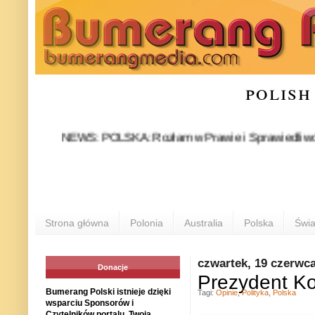
polish
NEWS: POLSKA: Rozłam w Prawie i Sprawiedliwości stał si
POL
Strona główna
Polonia
Australia
Polska
Świa
czwartek, 19 czerwc
Donacje
Prezydent K
Bumerang Polski istnieje dzięki
Tagi:
Opinie
,
Polityka
,
Polska
wsparciu Sponsorów i
Czytelników portalu. Twoja