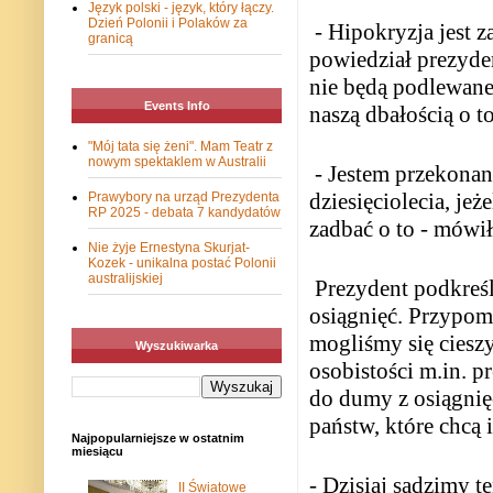
Język polski - język, który łączy.
Dzień Polonii i Polaków za
- Hipokryzja jest 
granicą
powiedział prezyden
nie będą podlewane
Events Info
naszą dbałością o t
"Mój tata się żeni". Mam Teatr z
nowym spektaklem w Australii
- Jestem przekonan
dziesięciolecia, je
Prawybory na urząd Prezydenta
RP 2025 - debata 7 kandydatów
zadbać o to - mówił
Nie żyje Ernestyna Skurjat-
Kozek - unikalna postać Polonii
australijskiej
Prezydent podkreśla
osiągnięć. Przypom
mogliśmy się cieszy
Wyszukiwarka
osobistości m.in. 
do dumy z osiągnię
państw, które chcą 
Najpopularniejsze w ostatnim
miesiącu
- Dzisiaj sadzimy t
II Światowe