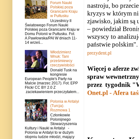
Forum Nauki
nastroju, bo przeci
Polskiej poza
Granicami Kraju
kryzys w którym ni
w Pułtusku
zjawisko, jakim są 
Uczestnicy II
Światowego Forum Nauki
– powiedział Bron
Polskiej poza Granicami Kraju w
Domu Polonii w Pułtusku. Fot.
wszyscy to analizu
A.Pawłowska/PAI W dniach 11-
14 wrześ...
państwie polskim".
Włodzimierz
prezydent.pl
Wnuk: Tani
prześmiewcy
rzeczywistości
Więcej o aferze z
Donald Tusk na
kongresie
spraw wewnetrzny
European People's Party na
Malcie (marzec 2017). Fot. EPP
przez tygodnik "
Flickr CC BY 2.0 Z
Onet.pl - Afera t
zaciekawieniem przeczytałem...
Polonia w Antalyi
(Turcja).
Rozmowa 1
Członkowie
Polonijnego
Stowarzyszenia
Kultury i Nauki w Antalyi -
Polonia w Antalyi to w dużym
stopniu ludzie młodzi, mający