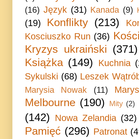
Język
(31)
(16)
Kanada
(9)
Konflikty
(213)
(19)
Ko
Kości
Kosciuszko Run
(36)
Kryzys ukraiński
(371)
Książka
(149)
Kuchnia
Sykulski
(68)
Leszek Wątrób
Marys
Marysia Nowak
(11)
Melbourne
(190)
Mity
(2)
(142)
Nowa Zelandia
(32)
Pamięć
(296)
Patronat
(4