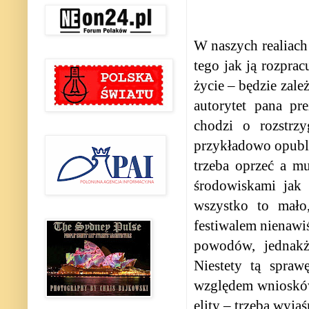
W naszych realiach 
tego jak ją rozpr
życie – będzie zale
autorytet pana pr
chodzi o rozstrz
przykładowo opubli
trzeba oprzeć a mu
środowiskami jak 
wszystko to mało
festiwalem nienawiś
powodów, jednakże
Niestety tą spraw
względem wniosków
elity – trzeba wyjaśn