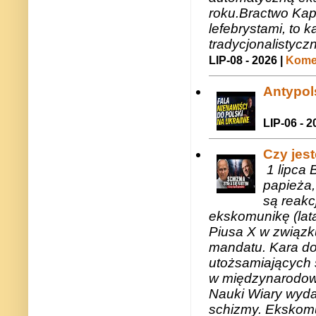
roku.Bractwo Ka
lefebrystami, to
tradycjonalistycz
LIP-08 - 2026 |
Komen
Antypols
LIP-06 - 2
Czy jes
1 lipca 
papieża,
są reakc
ekskomunikę (lat
Piusa X w związk
mandatu. Kara do
utożsamiających 
w międzynarodow
Nauki Wiary wyda
schizmy. Ekskomu