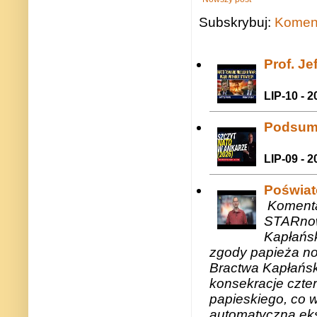
Subskrybuj:
Koment
Prof. J
LIP-10 - 2
Podsum
LIP-09 - 2
Poświat
Komenta
STARnow
Kapłańsk
zgody papieża n
Bractwa Kapłańsk
konsekracje czte
papieskiego, co w
automatyczną eks