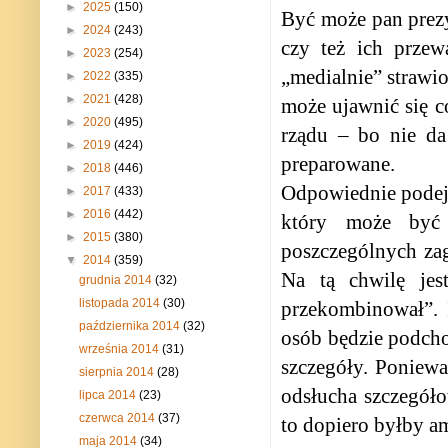
►
2025
(150)
Być może pan prezy
►
2024
(243)
czy też ich przew
►
2023
(254)
„medialnie” strawio
►
2022
(335)
►
2021
(428)
może ujawnić się c
►
2020
(495)
rządu – bo nie da
►
2019
(424)
preparowane.
►
2018
(446)
Odpowiednie podejś
►
2017
(433)
►
2016
(442)
który może być 
►
2015
(380)
poszczególnych zag
▼
2014
(359)
Na tą chwilę jes
grudnia 2014
(32)
listopada 2014
(30)
przekombinował”. 
października 2014
(32)
osób będzie podcho
września 2014
(31)
szczegóły. Poniew
sierpnia 2014
(28)
odsłucha szczegóło
lipca 2014
(23)
czerwca 2014
(37)
to dopiero byłby a
maja 2014
(34)