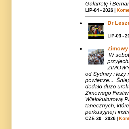
Galarretę i Bernar
LIP-04 - 2026 |
Komen
Dr Lesze
LIP-03 - 2
Zimowy 
W sobotę
przyjech
ZIMOWY 
od Sydney i leży 
powietrze.... Śni
dodało dużo uroku
Zimowego Festiwal
Wielokulturową P
tanecznych, któr
perkusyjnej i in
CZE-30 - 2026 |
Kome