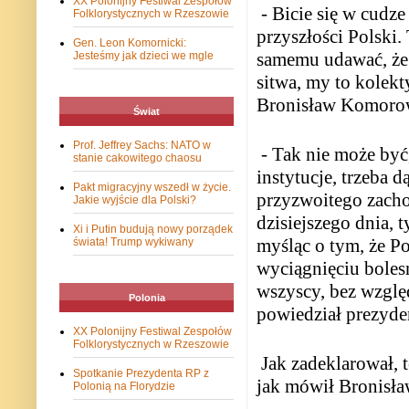
XX Polonijny Festiwal Zespołów
- Bicie się w cudz
Folklorystycznych w Rzeszowie
przyszłości Polski. 
Gen. Leon Komornicki:
samemu udawać, że n
Jesteśmy jak dzieci we mgle
sitwa, my to kolekt
Bronisław Komoro
Świat
Prof. Jeffrey Sachs: NATO w
- Tak nie może być
stanie cakowitego chaosu
instytucje, trzeba 
Pakt migracyjny wszedł w życie.
przyzwoitego zacho
Jakie wyjście dla Polski?
dzisiejszego dnia, t
Xi i Putin budują nowy porządek
myśląc o tym, że P
świata! Trump wykiwany
wyciągnięciu boles
wszyscy, bez względ
Polonia
powiedział prezyde
XX Polonijny Festiwal Zespołów
Folklorystycznych w Rzeszowie
Jak zadeklarował, 
Spotkanie Prezydenta RP z
jak mówił Bronisła
Polonią na Florydzie