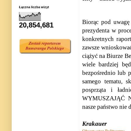
Łączna liczba wizyt
Biorąc pod uwagę 
20,854,681
prezydenta w proce
konkretnych rapor
zawsze wnioskować
ciążyć na Biurze B
wiele bardziej bę
bezpośrednio lub p
samego tematu, sk
posprząta i ład
WYMUSZAJĄĆ NA S
nasze państwo nie d
Krakauer