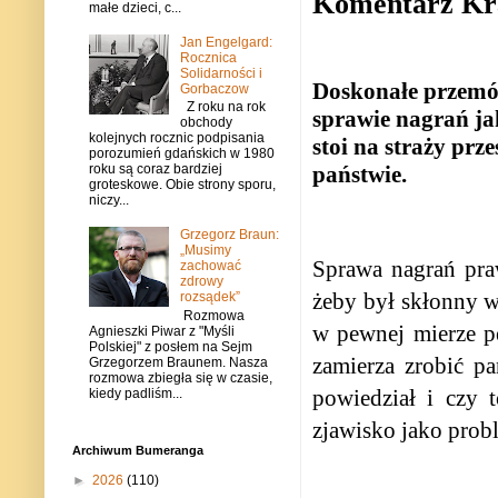
Komentarz Kr
małe dzieci, c...
Jan Engelgard:
Rocznica
Solidarności i
Doskonałe przemó
Gorbaczow
Z roku na rok
sprawie nagrań ja
obchody
kolejnych rocznic podpisania
stoi na straży prz
porozumień gdańskich w 1980
państwie.
roku są coraz bardziej
groteskowe. Obie strony sporu,
niczy...
Grzegorz Braun:
„Musimy
Sprawa nagrań pra
zachować
zdrowy
żeby był skłonny w
rozsądek”
Rozmowa
w pewnej mierze pe
Agnieszki Piwar z "Myśli
Polskiej" z posłem na Sejm
zamierza zrobić pa
Grzegorzem Braunem. Nasza
rozmowa zbiegła się w czasie,
powiedział i czy 
kiedy padliśm...
zjawisko jako prob
Archiwum Bumeranga
►
2026
(110)