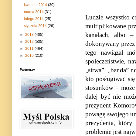
kwietnia 2014
(30)
marca 2014
(31)
Ludzie wszystko co
lutego 2014
(25)
multiplikowane pr
stycznia 2014
(26)
kanałach, albo –
►
2013
(405)
►
2012
(535)
dokonywany przez n
►
2011
(464)
tego nawiązał mó
►
2010
(210)
społeczeństwie, n
„sitwa”. „banda” no
Partnerzy
kto posługiwać się
stosunków – może 
dalej być nie może
prezydent Komorow
powagę swojego urzę
prezydenta, który
problemie jest najw