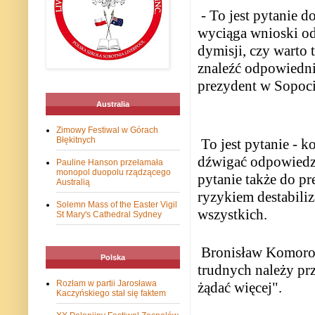
- To jest pytanie 
wyciąga wnioski odp
dymisji, czy warto t
znaleźć odpowiednią
prezydent w Sopoci
Australia
Zimowy Festiwal w Górach
Błękitnych
To jest pytanie - k
dźwigać odpowiedzia
Pauline Hanson przełamała
monopol duopolu rządzącego
pytanie także do p
Australią
ryzykiem destabiliz
Solemn Mass of the Easter Vigil
wszystkich.
St Mary's Cathedral Sydney
Bronisław Komorows
Polska
trudnych należy pr
Rozłam w partii Jarosława
żądać więcej".
Kaczyńskiego stał się faktem