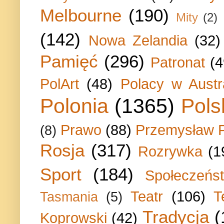
Melbourne
(190)
Mity
(2)
(142)
Nowa Zelandia
(32)
Pamięć
(296)
Patronat
(4
PolArt
(48)
Polacy w Austra
Polonia
(1365)
Pols
Prawo
(88)
Przemysław P
(8)
Rosja
(317)
Rozrywka
(1
Sport
(184)
Społeczeńs
Teatr
(106)
T
Tasmania
(5)
Tradycja
(
Koprowski
(42)