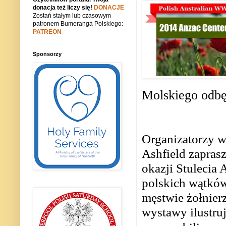
donacja też liczy się!
DONACJE
Zostań stałym lub czasowym
patronem Bumeranga Polskiego:
PATREON
Sponsorzy
Molskiego odbę
Organizatorzy 
Ashfield zapras
okazji Stulecia 
polskich wątków,
męstwie żołnier
wystawy ilustruj