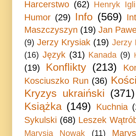
Harcerstwo
(62)
Henryk Igli
Info
(569)
Humor
(29)
In
Maszczyszyn
(19)
Jan Paweł
Jerzy Krysiak
(19)
(9)
Jerzy
Język
(31)
(16)
Kanada
(9)
Konflikty
(213)
(19)
Ko
Kości
Kosciuszko Run
(36)
Kryzys ukraiński
(371)
Książka
(149)
Kuchnia
Sykulski
(68)
Leszek Wątrób
Marys
Marysia Nowak
(11)