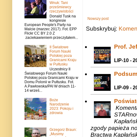
Wnuk: Tani
prześmiewcy
rzeczywistości
Donald Tusk na
Nowszy post
kongresie
European People's Party na
Subskrybuj:
Koment
Malcie (marzec 2017). Fot. EPP
Flickr CC BY 2.0 Z
zaciekawieniem przeczytałem...
Prof. J
II Światowe
Forum Nauki
Polskiej poza
Granicami Kraju
LIP-10 - 2
w Pułtusku
Uczestnicy II
Podsum
Światowego Forum Nauki
Polskiej poza Granicami Kraju w
Domu Polonii w Pułtusku. Fot.
A.Pawłowska/PAI W dniach 11-
LIP-09 - 2
14 wrześ...
Boże
Poświat
Narodzenie
Komenta
2023: Pokoju i
zdrowia
STARnow
Kapłańsk
zgody papieża n
Grzegorz Braun:
Bractwa Kapłańsk
„Musimy