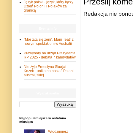
Prześlij kome
Język polski - język, który łączy.
Dzień Polonii i Polaków za
granicą
Redakcja nie ponos
Events Info
"Mój tata się żeni". Mam Teatr z
nowym spektaklem w Australii
Prawybory na urząd Prezydenta
RP 2025 - debata 7 kandydatów
Nie żyje Ernestyna Skurjat-
Kozek - unikalna postać Polonii
australijskiej
Wyszukiwarka
Najpopularniejsze w ostatnim
miesiącu
Włodzimierz