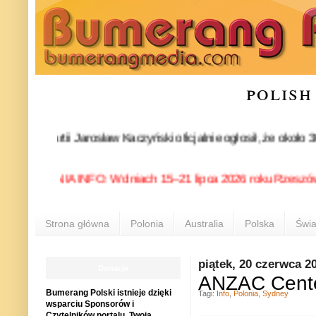
polish
s partii Jarosław Kaczyński oficjalnie ogłosił, że około 30-
POLONIA INFO: W dniach 15–21 lipca 2026 roku Rzeszów ponown
Strona główna
Polonia
Australia
Polska
Świa
piątek, 20 czerwca 2
Donacje
ANZAC Centen
Bumerang Polski istnieje dzięki
Tagi:
Info
,
Polonia
,
Sydney
wsparciu Sponsorów i
Czytelników portalu. Twoja