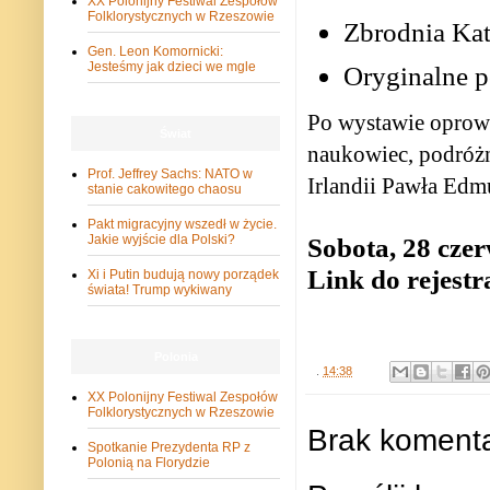
XX Polonijny Festiwal Zespołów
Folklorystycznych w Rzeszowie
Zbrodnia Ka
Gen. Leon Komornicki:
Jesteśmy jak dzieci we mgle
Oryginalne 
Po wystawie oprowad
Świat
naukowiec, podróżn
Prof. Jeffrey Sachs: NATO w
Irlandii Pawła Edm
stanie cakowitego chaosu
Pakt migracyjny wszedł w życie.
Sobota, 28 czer
Jakie wyjście dla Polski?
Link do rejestr
Xi i Putin budują nowy porządek
świata! Trump wykiwany
Polonia
.
14:38
XX Polonijny Festiwal Zespołów
Folklorystycznych w Rzeszowie
Brak komenta
Spotkanie Prezydenta RP z
Polonią na Florydzie