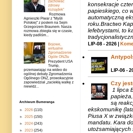
zachować
konsekracje czte
zdrowy
rozsądek”
papieskiego, co w
Rozmowa
automatyczną eks
Agnieszki Piwar z "Myśli
Polskiej" z posłem na Sejm
roku.Bractwo Ka
Grzegorzem Braunem. Nasza
lefebrystami, to
rozmowa zbiegła się w czasie,
kiedy padliśm...
tradycjonalistycz
LIP-08 - 2026 |
Komen
Bojowe,
wirtualne
Zgromadzenie
Antypols
Ogóle ONZtu
Prezydent USA
Trump,
LIP-06 - 2
przemawiając na wideo do
ogólnej debaty Zgromadzenia
Ogólnego ONZ, prowokacyjnie
Czy jes
zapowiedział „zaciekłą walkę z
niewidz...
1 lipca 
papieża,
są reakc
Archiwum Bumeranga
ekskomunikę (lat
►
2026
(110)
Piusa X w związk
►
2025
(150)
mandatu. Kara do
►
2024
(243)
utożsamiających 
►
2023
(254)