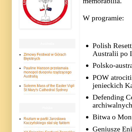
memorabilia.
W programie:
Polish Reset
Australia
Australii po 
Zimowy Festiwal w Górach
Błękitnych
Polsko-austra
Pauline Hanson przełamała
monopol duopolu rządzącego
POW atrociti
Australią
jenieckich K
Solemn Mass of the Easter Vigil
St Mary's Cathedral Sydney
Defending C
archiwalnyc
Polska
Bitwa o Mon
Rozłam w partii Jarosława
Kaczyńskiego stał się faktem
Geniusze En