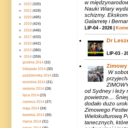
w międzynarodow
►
2022
(335)
Nauki Wiary wyda
►
2021
(428)
schizmy. Ekskomu
►
2020
(495)
Galarretę i Bernar
►
2019
(424)
LIP-04 - 2026 |
Komen
►
2018
(446)
►
2017
(433)
Dr Lesze
►
2016
(442)
►
2015
(380)
LIP-03 - 2
▼
2014
(359)
grudnia 2014
(32)
Zimowy 
listopada 2014
(30)
W sobotę
października 2014
(32)
przyjech
września 2014
(31)
ZIMOWY 
sierpnia 2014
(28)
od Sydney i leży 
lipca 2014
(23)
powietrze.... Śni
czerwca 2014
(37)
dodało dużo uroku
maja 2014
(34)
Zimowego Festiwal
kwietnia 2014
(30)
Wielokulturową P
marca 2014
(31)
tanecznych, któr
lutego 2014
(25)