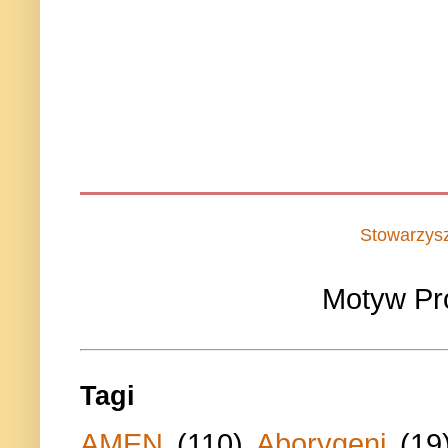
Stowarzys
Motyw Pr
Tagi
AMEN
(110)
Aborygeni
(19