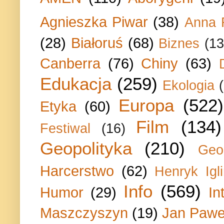
Agnieszka Piwar
(38)
Anna 
(28)
Białoruś
(68)
Biznes
(13
Canberra
(76)
Chiny
(63)
Edukacja
(259)
Ekologia
Europa
(522)
Etyka
(60)
Film
(134)
Festiwal
(16)
Geopolityka
(210)
Geo
Harcerstwo
(62)
Henryk Igli
Info
(569)
Humor
(29)
In
Maszczyszyn
(19)
Jan Paweł