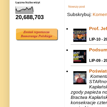
Łączna liczba wizyt
Nowszy post
Subskrybuj:
Koment
20,688,703
Prof. J
LIP-10 - 2
Podsum
LIP-09 - 2
Poświat
Komenta
STARnow
Kapłańsk
zgody papieża n
Bractwa Kapłańsk
konsekracje czte