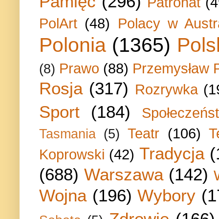
Pamięć
(296)
Patronat
(4
PolArt
(48)
Polacy w Austra
Polonia
(1365)
Pols
Prawo
(88)
Przemysław P
(8)
Rosja
(317)
Rozrywka
(1
Sport
(184)
Społeczeńs
Teatr
(106)
T
Tasmania
(5)
Tradycja
(
Koprowski
(42)
(688)
Warszawa
(142)
Wojna
(196)
Wybory
(1
Zdrowie
(166)