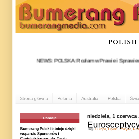
polish
NEWS: POLSKA: Rozłam w Prawie i Sprawiedliwości st
Strona główna
Polonia
Australia
Polska
Świa
niedziela, 1 czerwca
Donacje
Eurosceptyc
Bumerang Polski istnieje dzięki
Tagi:
Europa
,
Opinie
,
Polityka
,
Ros
wsparciu Sponsorów i
Czytelników portalu. Twoja