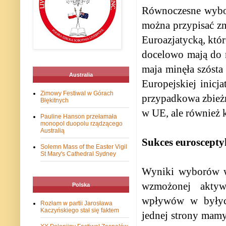
Równoczesne wybor
można przypisać zn
Euroazjatycką, któr
docelowo mają do n
maja minęła szósta
Australia
Europejskiej inicj
Zimowy Festiwal w Górach
przypadkowa zbieżn
Błękitnych
w UE, ale również k
Pauline Hanson przełamała
monopol duopolu rządzącego
Australią
Sukces euroscept
Solemn Mass of the Easter Vigil
St Mary's Cathedral Sydney
Wyniki wyborów w 
wzmożonej aktyw
Polska
wpływów w byłych 
Rozłam w partii Jarosława
Kaczyńskiego stał się faktem
jednej strony mamy