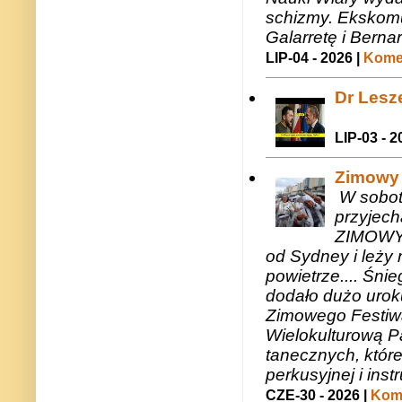
schizmy. Ekskomu
Galarretę i Bernar
LIP-04 - 2026 |
Komen
Dr Lesze
LIP-03 - 2
Zimowy 
W sobotę
przyjech
ZIMOWY 
od Sydney i leży 
powietrze.... Śni
dodało dużo uroku
Zimowego Festiwal
Wielokulturową P
tanecznych, któr
perkusyjnej i in
CZE-30 - 2026 |
Kome