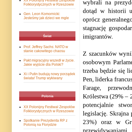
XX Polonijny Festiwal Zespołów
wybrali na prezyd
Folklorystycznych w Rzeszowie
dotąd w historii 
Gen. Leon Komornicki:
Jesteśmy jak dzieci we mgle
oprócz generalnego
stagnację gospoda
imigrantów.
Świat
Prof. Jeffrey Sachs: NATO w
stanie cakowitego chaosu
Z szacunków wynik
Pakt migracyjny wszedł w życie.
osobowym Parlamen
Jakie wyjście dla Polski?
trzeba będzie się 
Xi i Putin budują nowy porządek
Pen, liderka franc
świata! Trump wykiwany
Farage, przewodn
Królestwa (29% – 24
Polonia
potencjalnie stw
XX Polonijny Festiwal Zespołów
Folklorystycznych w Rzeszowie
legislację. Skrajn
Spotkanie Prezydenta RP z
23%) oraz w Gre
Polonią na Florydzie
przewidywaniami