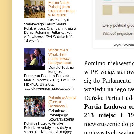
Forum Nauki
Polskiej poza
Granicami Kraju
w Pułtusku
Uczestnicy II
Światowego Forum Nauki
Polskiej poza Granicami Kraju w
Domu Polonii w Pułtusku. Fot.
A.Pawłowska/PAI W dniach 11-
14 wrześ...
Wyniki wyboró
Włodzimierz
Wnuk: Tani
prześmiewcy
Pomimo niekwestio
rzeczywistości
Donald Tusk na
w PE wciąż stanowi
kongresie
European People's Party na
się do Parlamentu
Malcie (marzec 2017). Fot. EPP
Flickr CC BY 2.0 Z
względu na jego ras
zaciekawieniem przeczytałem...
Duńska Partia Ludo
Polonia w Antalyi
(Turcja).
Partia Ludowa or
Rozmowa 1
Członkowie
213 miejsc i 19
Polonijnego
Stowarzyszenia
niewzruszenie do p
Kultury i Nauki w Antalyi -
Polonia w Antalyi to w dużym
podczas tych wybor
stopniu ludzie młodzi, mający