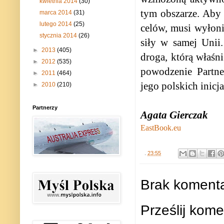
kwietnia 2014
(30)
tym obszarze. Aby
marca 2014
(31)
lutego 2014
(25)
celów, musi wyłoni
stycznia 2014
(26)
siły w samej Unii
►
2013
(405)
droga, którą właśn
►
2012
(535)
powodzenie Partne
►
2011
(464)
jego polskich inicj
►
2010
(210)
Partnerzy
Agata Gierczak
EastBook.eu
.
23:55
Brak komenta
Prześlij kome