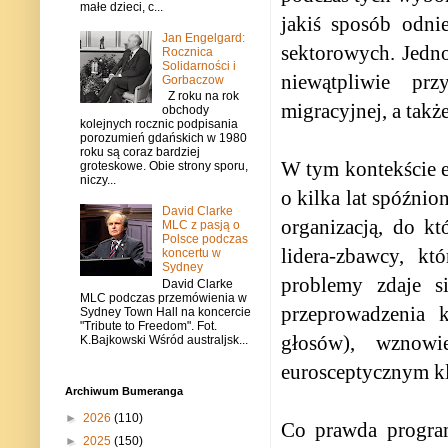
małe dzieci, c...
jakiś sposób odni
Jan Engelgard:
sektorowych. Jedno
Rocznica
Solidarności i
niewątpliwie pr
Gorbaczow
Z roku na rok
migracyjnej, a takż
obchody
kolejnych rocznic podpisania
porozumień gdańskich w 1980
roku są coraz bardziej
W tym kontekście e
groteskowe. Obie strony sporu,
niczy...
o kilka lat spóźnio
David Clarke
organizacją, do k
MLC z pasją o
Polsce podczas
lidera-zbawcy, k
koncertu w
Sydney
problemy zdaje s
David Clarke
MLC podczas przemówienia w
przeprowadzenia 
Sydney Town Hall na koncercie
"Tribute to Freedom". Fot.
głosów), wznowi
K.Bajkowski Wśród australjsk...
eurosceptycznym kl
Archiwum Bumeranga
►
2026
(110)
Co prawda program
►
2025
(150)