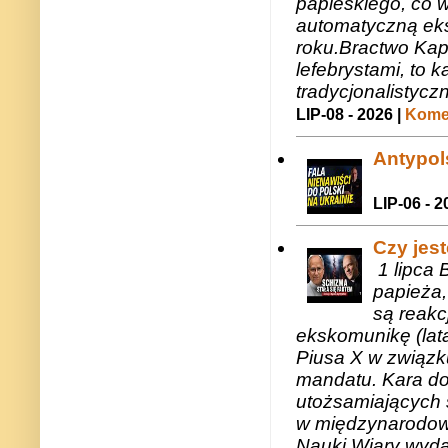
papieskiego, co w
automatyczną eks
roku.Bractwo Ka
lefebrystami, to
tradycjonalistycz
LIP-08 - 2026 |
Komen
Antypols
LIP-06 - 2
Czy jes
1 lipca 
papieża,
są reakc
ekskomunikę (lat
Piusa X w związk
mandatu. Kara do
utożsamiających 
w międzynarodow
Nauki Wiary wyda