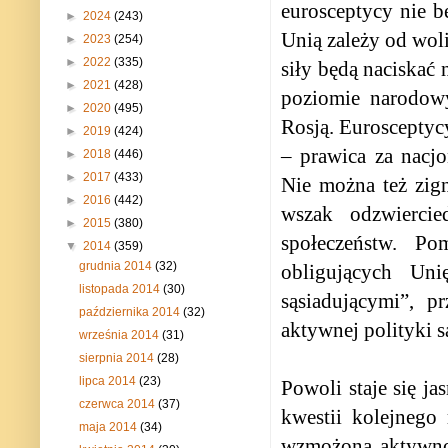
eurosceptycy nie b
►
2024
(243)
Unią zależy od wol
►
2023
(254)
►
2022
(335)
siły będą naciskać 
►
2021
(428)
poziomie narodowy
►
2020
(495)
Rosją. Eurosceptyc
►
2019
(424)
– prawica za nacjo
►
2018
(446)
►
2017
(433)
Nie można też zig
►
2016
(442)
wszak odzwiercie
►
2015
(380)
społeczeństw. P
▼
2014
(359)
grudnia 2014
(32)
obligujących Un
listopada 2014
(30)
sąsiadującymi”, p
października 2014
(32)
aktywnej polityki 
września 2014
(31)
sierpnia 2014
(28)
lipca 2014
(23)
Powoli staje się j
czerwca 2014
(37)
kwestii kolejnego
maja 2014
(34)
wzmożoną aktywno