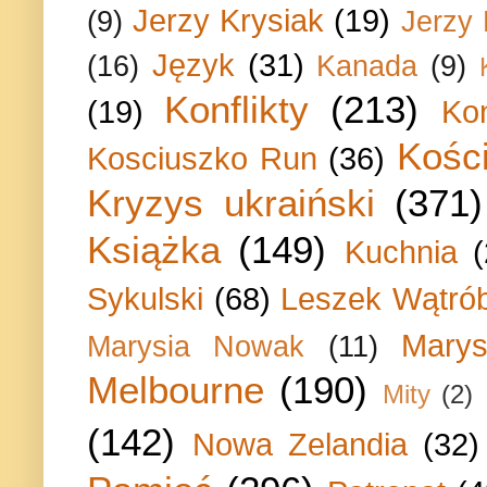
Jerzy Krysiak
(19)
(9)
Jerzy
Język
(31)
(16)
Kanada
(9)
Konflikty
(213)
(19)
Ko
Kości
Kosciuszko Run
(36)
Kryzys ukraiński
(371)
Książka
(149)
Kuchnia
Sykulski
(68)
Leszek Wątrób
Marys
Marysia Nowak
(11)
Melbourne
(190)
Mity
(2)
(142)
Nowa Zelandia
(32)