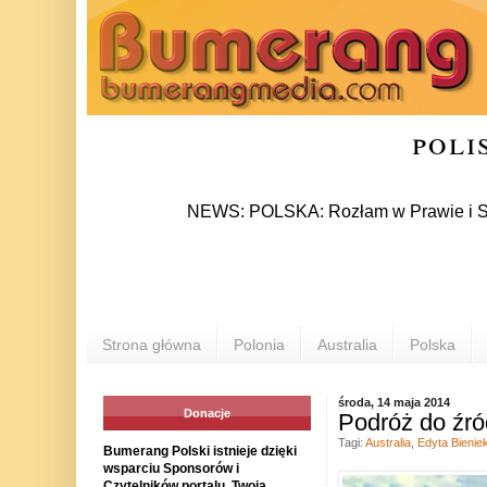
poli
NEWS: POLSKA: Rozłam w Prawie i Sprawiedliw
Strona główna
Polonia
Australia
Polska
środa, 14 maja 2014
Donacje
Podróż do źró
Tagi:
Australia
,
Edyta Bienie
Bumerang Polski istnieje dzięki
wsparciu Sponsorów i
Czytelników portalu. Twoja