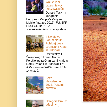
Wnuk: Tani
prześmiewcy
rzeczywistości
Donald Tusk na
kongresie
European People's Party na
Malcie (marzec 2017). Fot. EPP
Flickr CC BY 2.0 Z
zaciekawieniem przeczytałem...
II Światowe
Forum Nauki
Polskiej poza
Granicami Kraju
w Pułtusku
Uczestnicy II
Światowego Forum Nauki
Polskiej poza Granicami Kraju w
Domu Polonii w Pułtusku. Fot.
A.Pawłowska/PAI W dniach 11-
14 wrześ...
Boże
Narodzenie
2023: Pokoju i
zdrowia
Grzegorz Braun:
„Musimy