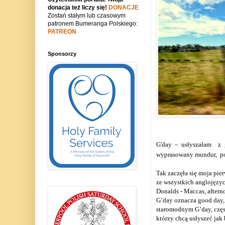
donacja też liczy się!
DONACJE
Zostań stałym lub czasowym
patronem Bumeranga Polskiego:
PATREON
Sponsorzy
G'day – usłyszałam z g
wyprasowany mundur, po
Tak zaczęła się moja pier
ze wszystkich anglojęzyc
Donalds - Maccas, afternoo
G’day oznacza good day, c
staromodnym G’day, częst
którzy chcą usłyszeć jak