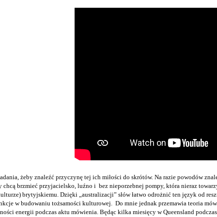
dania, żeby znaleźć przyczynę tej ich miłości do skrótów. Na razie powodów znale
cy chcą brzmieć przyjacielsko, luźno i bez nieporzebnej pompy, która nieraz towarz
ulturze) brytyjskiemu. Dzięki „australizacji” słów łatwo odrożnić ten język od re
nkcje w budowaniu tożsamości kulturowej. Do mnie jednak przemawia teoria mó
ności energii podczas aktu mówienia. Będąc kilka miesięcy w Queensland podczas 