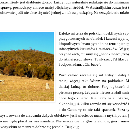
órze. Kiedy jest diablenie gorąco, każdy ruch naturalnie redukuje się do minimum.
ę sprawę, pochodzący z nieco mniej oficjalnych źródeł. W Australijskim buszu jest 
dstawnie, jeśli nie chce się mieć jednej z nich za przekąskę. Na szczęście nie udało
Daleko mi teraz do polskich troskliwych zup
przygotowanych na obiadek i kawusi wypitej
kłopotliwych “mam pytanko na temat pieni
infantylnych kiciusiów i misiaczków. W jęz
przypadkach, musimy się „nadokładać”, żeby
do istniejącego słowa. Tu słysze: „I’d like cu
i odpowiadam: „Ok, babe”.
Więc całość zaczeła się od G'day i dalej
mniej więcej tak: Witam na pokładzie 
dzisiaj ładną, to dobrze. Parę ogłoszeń 
pierwsze proszę, żebyście nie zostawiali śmi
chce tego zbierać. Nie jemy w autokarze
alkoholu, już kilku zarzyło mi się wysadzić 
a do Canberry to nie taki spacerek. Poza 
t przystosowana do zrzucania dużych obiektów, jeśli wiecie, co mam na myśli, potem
o nie będę płacił za was mandatu. Nie właczajcie na głos telefonów, gier i inn
 wszystkim nam razem dobrze się jechało. Dziękuję.