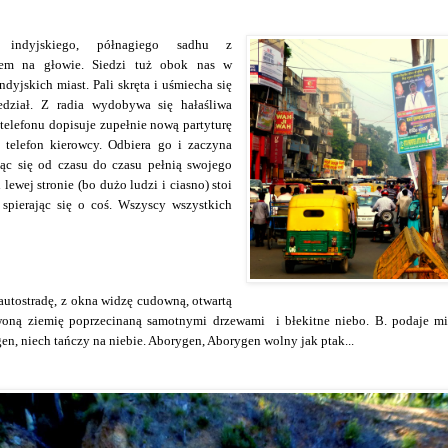
indyjskiego, półnagiego sadhu z
em na głowie. Siedzi tuż obok nas w
ndyjskich miast. Pali skręta i uśmiecha się
edział. Z radia wydobywa się hałaśliwa
elefonu dopisuje zupełnie nową partyturę
telefon kierowcy. Odbiera go i zaczyna
ąc się od czasu do czasu pełnią swojego
 lewej stronie (bo dużo ludzi i ciasno) stoi
pierając się o coś. Wszyscy wszystkich
tostradę, z okna widzę cudowną, otwartą
rwoną ziemię poprzecinaną samotnymi drzewami i błekitne niebo. B. podaje mi
en, niech tańczy na niebie. Aborygen, Aborygen wolny jak ptak...