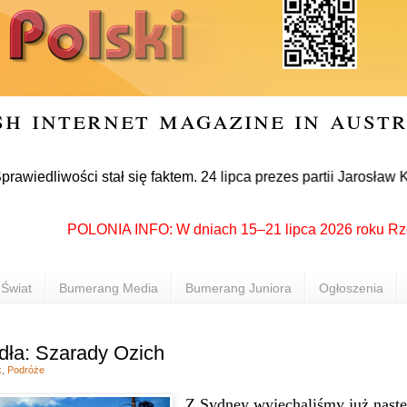
sh internet magazine in aust
ości stał się faktem. 24 lipca prezes partii Jarosław Kaczyńs
POLONIA INFO: W dniach 15–21 lipca 2026 roku Rzeszów p
Świat
Bumerang Media
Bumerang Juniora
Ogłoszenia
dła: Szarady Ozich
k
,
Podróże
Z Sydney wyjechaliśmy już nast