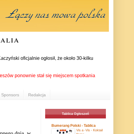
ralia
ki oficjalnie ogłosił, że około 30-kilku posłów zrezygnowało 
onownie stał się miejscem spotkania Polonii z całego świata p
Sponsors
Redakcja
Tablica Ogłoszeń
Bumerang Polski - Tablica
Vis a -Vis - Koktail
ępnego dnia, w