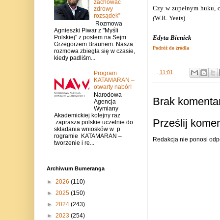
zachować
Czy w zupełnym huku, c
zdrowy
rozsądek”
(
W.R. Yeats)
Rozmowa
Agnieszki Piwar z "Myśli
Edyta Bieniek
Polskiej" z posłem na Sejm
Grzegorzem Braunem. Nasza
Podróż do źródła
rozmowa zbiegła się w czasie,
kiedy padliśm...
.
11:01
Program
KATAMARAN –
otwarty nabór!
Narodowa
Brak komentar
Agencja
Wymiany
Akademickiej kolejny raz
Prześlij kome
zaprasza polskie uczelnie do
składania wniosków w p
rogramie KATAMARAN –
Redakcja nie ponosi odp
tworzenie i re...
Archiwum Bumeranga
►
2026
(110)
►
2025
(150)
►
2024
(243)
►
2023
(254)