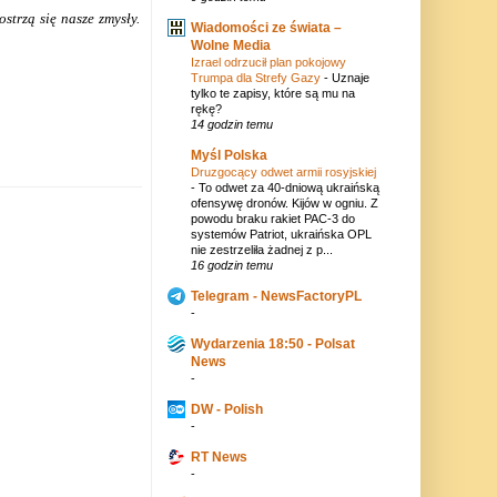
ostrzą się nasze zmysły.
Wiadomości ze świata –
Wolne Media
Izrael odrzucił plan pokojowy
Trumpa dla Strefy Gazy
-
Uznaje
tylko te zapisy, które są mu na
rękę?
14 godzin temu
Myśl Polska
Druzgocący odwet armii rosyjskiej
-
To odwet za 40-dniową ukraińską
ofensywę dronów. Kijów w ogniu. Z
powodu braku rakiet PAC-3 do
systemów Patriot, ukraińska OPL
nie zestrzeliła żadnej z p...
16 godzin temu
Telegram - NewsFactoryPL
-
Wydarzenia 18:50 - Polsat
News
-
DW - Polish
-
RT News
-