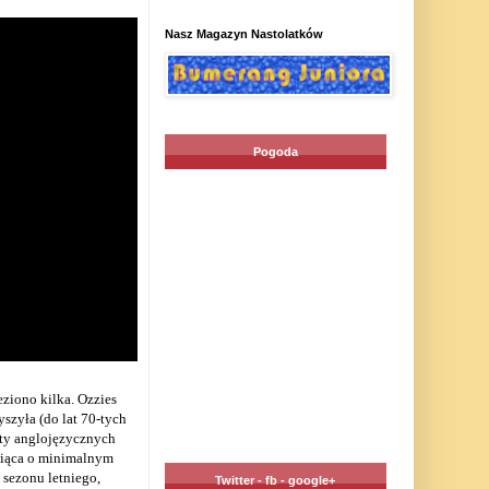
Nasz Magazyn Nastolatków
Pogoda
ziono kilka. Ozzies
yszyła (do lat 70-tych
szty anglojęzycznych
wiąca o minimalnym
sezonu letniego,
Twitter - fb - google+