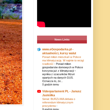
News Links
www.eGospodarka.pl -
aktualności, kursy walut
Ponad milion mieszkań w Polsce
ma klimatyzację. W najmie to wciąż
rzadkość
-
Ponad milion
gospodarstw domowych w Polsce
korzysta już z klimatyzacji –
wynika z szacunków Mzuri
opartych na danych GUS.
Oznacza to, że...
5 godzin temu
Videoparlament PL - Janusz
Jaskółka
Senat: BURZLIWA debata o
referendum klimatycznym
prezydenta
-
9 godzin temu