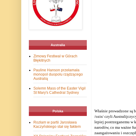
Australia
Zimowy Festiwal w Górach
Błękitnych
Pauline Hanson przełamała
monopol duopolu rządzącego
Australią
Solemn Mass of the Easter Vigil
St Mary's Cathedral Sydney
Właśnie prowadzone są ba
Polska
/ozis/ czyli Australijczy
lepiej postrzeganemu w k
Rozłam w partii Jarosława
Kaczyńskiego stał się faktem
narodów, co ma ważne fu
zaangażowaniu i oszczęd