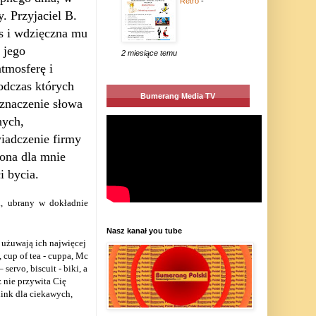
Retro
-
y. Przyjaciel B.
s i wdzięczna mu
 jego
2 miesiące temu
tmosferę i
podczas których
Bumerang Media TV
znaczenie słowa
nych,
wiadczenie firmy
ona dla mnie
i bycia.
i, ubrany w dokładnie
Nasz kanał you tube
i użuwają ich najwięcej
 cup of tea - cuppa, Mc
– servo, biscuit -
biki,
a
z nie przywita Cię
link dla ciekawych,