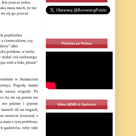
 Jest jeszcze jeden
taka masa much, że nie
 mi się go jeszcze
ek prędziutko
 z ciasteczkiem, czy
Podróże po Polsce
ążków” albo
yku polskim, w wielu
 dodać coś osobistego
ppa with a biki, please”
 brzmiała w tłumaczniu
Murrays. Pogodę mamy
dla naszej wygody. Po
eci, bo mi się potem nie
, nie palimy i pijemy
Video NEWS & Opinions
i musieli iść na nogach,
tym możecie kożystać z
 ja mam z tym problemy.
ych gadżetów, żeby nikt