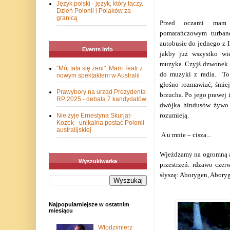
Język polski - język, który łączy.
Dzień Polonii i Polaków za
granicą
Przed oczami mam 
pomarańczowym turban
autobusie do jednego z I
Events Info
jakby już wszystko wi
muzyka. Czyjś dzwonek t
"Mój tata się żeni". Mam Teatr z
do muzyki z radia. To 
nowym spektaklem w Australii
głośno rozmawiać, śmiej
Prawybory na urząd Prezydenta
brzucha. Po jego prawej i
RP 2025 - debata 7 kandydatów
dwójka hindusów żywo s
rozumieją.
Nie żyje Ernestyna Skurjat-
Kozek - unikalna postać Polonii
australijskiej
A u mnie – cisza...
Wjeżdzamy na ogromną au
Wyszukiwarka
przestrzeń: rdzawo cze
słyszę: Aborygen, Aboryg
Najpopularniejsze w ostatnim
miesiącu
Włodzimierz