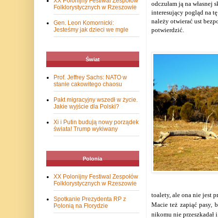
XX Polonijny Festiwal Zespołów
odczułam ją na własnej sk
Folklorystycznych w Rzeszowie
interesujący pogląd na t
należy otwierać ust bezpo
Gen. Leon Komornicki:
Jesteśmy jak dzieci we mgle
potwierdzić.
Świat
Prof. Jeffrey Sachs: NATO w
stanie cakowitego chaosu
Pakt migracyjny wszedł w życie.
Jakie wyjście dla Polski?
Xi i Putin budują nowy porządek
świata! Trump wykiwany
Polonia
XX Polonijny Festiwal Zespołów
Folklorystycznych w Rzeszowie
toalety, ale ona nie jes
Spotkanie Prezydenta RP z
Macie też zapiąć pasy, b
Polonią na Florydzie
nikomu nie przeszkadał i