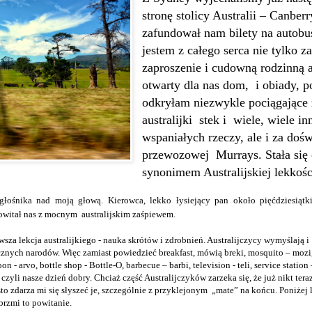
stronę stolicy Australii – Canberr
zafundował nam bilety na autobu
jestem z całego serca nie tylko za
zaproszenie i cudowną rodzinną a
otwarty dla nas dom,
i obiady, 
odkryłam niezwykle pociągające 
australijki stek i wiele, wiele in
wspaniałych rzeczy, ale i za doś
przewozowej Murrays. Stała się 
synonimem Australijskiej lekkośc
łośnika nad moją głową. Kierowca, lekko łysiejący pan około pięćdziesiątk
witał nas z mocnym australijskim zaśpiewem.
wsza lekcja australijkiego - nauka skrótów i zdrobnień. Australijczycy wymyślają 
znych narodów. Więc zamiast powiedzieć breakfast, mówią breki, mosquito – mozi,
n - arvo, bottle shop - Bottle-O, barbecue – barbi, television - teli, service station 
zyli nasze dzień dobry. Chciaż część Australijczyków zarzeka się, że już nikt tera
o zdarza mi się słyszeć je, szczególnie z przyklejonym „mate” na końcu. Poniżej 
 brzmi to powitanie.