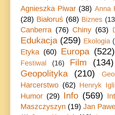
Agnieszka Piwar
(38)
Anna 
(28)
Białoruś
(68)
Biznes
(13
Canberra
(76)
Chiny
(63)
Edukacja
(259)
Ekologia
Europa
(522)
Etyka
(60)
Film
(134)
Festiwal
(16)
Geopolityka
(210)
Geo
Harcerstwo
(62)
Henryk Igli
Info
(569)
Humor
(29)
In
Maszczyszyn
(19)
Jan Paweł