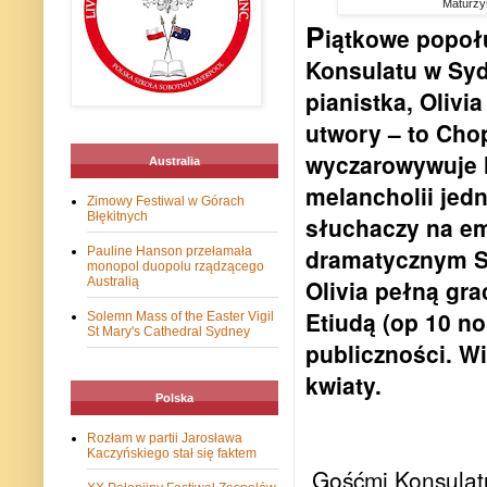
Maturzy
P
iątkowe popoł
Konsulatu w Syd
pianistka, Olivi
utwory – to Cho
wyczarowywuje l
Australia
melancholii jed
Zimowy Festiwal w Górach
Błękitnych
słuchaczy na em
dramatycznym Sc
Pauline Hanson przełamała
monopol duopolu rządzącego
Olivia pełną gra
Australią
Etiudą (op 10 n
Solemn Mass of the Easter Vigil
St Mary's Cathedral Sydney
publiczności. Wi
kwiaty.
Polska
Rozłam w partii Jarosława
Kaczyńskiego stał się faktem
Gośćmi Konsulatu