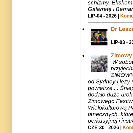
schizmy. Ekskomu
Galarretę i Bernar
LIP-04 - 2026 |
Komen
Dr Lesze
LIP-03 - 2
Zimowy 
W sobotę
przyjech
ZIMOWY 
od Sydney i leży 
powietrze.... Śni
dodało dużo uroku
Zimowego Festiwal
Wielokulturową P
tanecznych, któr
perkusyjnej i in
CZE-30 - 2026 |
Kome