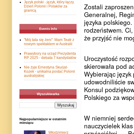
Język polski - język, który łączy.
Zostali zaproszen
Dzień Polonii i Polaków za
granicą
Generalnej, Regi
języka polskiego.
rodzeństwem. Ci, 
Events Info
że przyjść nie mo
"Mój tata się żeni". Mam Teatr z
nowym spektaklem w Australii
Prawybory na urząd Prezydenta
Uroczystość rozpo
RP 2025 - debata 7 kandydatów
skierowała pod a
Nie żyje Ernestyna Skurjat-
Wybierając język 
Kozek - unikalna postać Polonii
australijskiej
udowodniliście s
Konsul podziękow
Wyszukiwarka
Polskiego za wsp
W niemniej serde
Najpopularniejsze w ostatnim
miesiącu
nauczycielek kla
przyjaciółmi.
– Bo
Włodzimierz