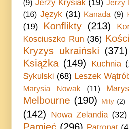
Jerzy Krysiak
(19)
(9)
Jerzy
Język
(31)
(16)
Kanada
(9)
Konflikty
(213)
(19)
Ko
Kości
Kosciuszko Run
(36)
Kryzys ukraiński
(371)
Książka
(149)
Kuchnia
Sykulski
(68)
Leszek Wątrób
Marys
Marysia Nowak
(11)
Melbourne
(190)
Mity
(2)
(142)
Nowa Zelandia
(32)
Pamięć
(296)
Patronat
(4