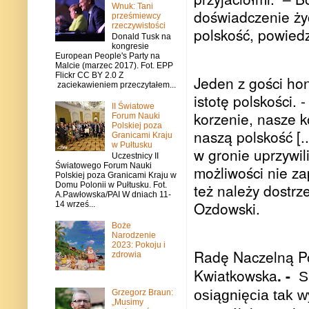
Wnuk: Tani
doświadczenie życ
prześmiewcy
rzeczywistości
polskość, powiedz
Donald Tusk na
kongresie
European People's Party na
Malcie (marzec 2017). Fot. EPP
Flickr CC BY 2.0 Z
Jeden z gości ho
zaciekawieniem przeczytałem...
istotę polskości.
II Światowe
korzenie, nasze k
Forum Nauki
Polskiej poza
naszą polskość [.
Granicami Kraju
w Pułtusku
w gronie uprzywili
Uczestnicy II
Światowego Forum Nauki
możliwości nie za
Polskiej poza Granicami Kraju w
też należy dostrz
Domu Polonii w Pułtusku. Fot.
A.Pawłowska/PAI W dniach 11-
Ozdowski.
14 wrześ...
Boże
Narodzenie
2023: Pokoju i
Radę Naczelną Po
zdrowia
Kwiatkowska
. -
S
osiągnięcia tak 
Grzegorz Braun:
„Musimy