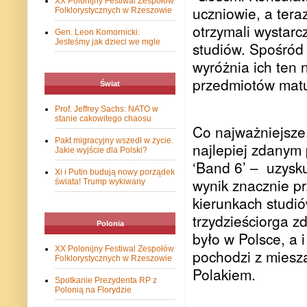
XX Polonijny Festiwal Zespołów
uczniowie, a tera
Folklorystycznych w Rzeszowie
otrzymali wystarc
Gen. Leon Komornicki:
Jesteśmy jak dzieci we mgle
studiów. Spośród 
wyróżnia ich ten n
przedmiotów matu
Świat
Prof. Jeffrey Sachs: NATO w
stanie cakowitego chaosu
Co najważniejsze
Pakt migracyjny wszedł w życie.
najlepiej zdanym
Jakie wyjście dla Polski?
‘Band 6’ –
uzysk
Xi i Putin budują nowy porządek
wynik znacznie pr
świata! Trump wykiwany
kierunkach studió
trzydzieściorga z
Polonia
było w Polsce, a i
XX Polonijny Festiwal Zespołów
pochodzi z miesza
Folklorystycznych w Rzeszowie
Polakiem.
Spotkanie Prezydenta RP z
Polonią na Florydzie