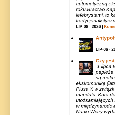
automatyczną eks
roku.Bractwo Ka
lefebrystami, to
tradycjonalistycz
LIP-08 - 2026 |
Komen
Antypols
LIP-06 - 2
Czy jes
1 lipca 
papieża,
są reakc
ekskomunikę (lat
Piusa X w związk
mandatu. Kara do
utożsamiających 
w międzynarodow
Nauki Wiary wyda