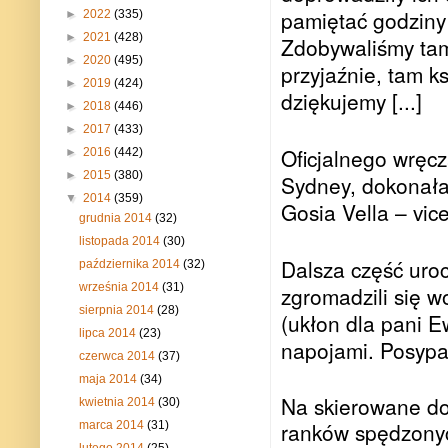
pamiętać godziny 
►
2022
(335)
►
2021
(428)
Zdobywaliśmy tam 
►
2020
(495)
przyjaźnie, tam k
►
2019
(424)
dziękujemy [...]
►
2018
(446)
►
2017
(433)
Oficjalnego wręc
►
2016
(442)
►
2015
(380)
Sydney, dokonała
▼
2014
(359)
Gosia Vella – vic
grudnia 2014
(32)
listopada 2014
(30)
Dalsza część uroc
października 2014
(32)
września 2014
(31)
zgromadzili się 
sierpnia 2014
(28)
(ukłon dla pani 
lipca 2014
(23)
napojami. Posypał
czerwca 2014
(37)
maja 2014
(34)
Na skierowane do 
kwietnia 2014
(30)
ranków spędzonyc
marca 2014
(31)
lutego 2014
(25)