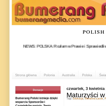
polish
NEWS: POLSKA: Rozłam w Prawie i Sprawiedliwości stał
P
Strona główna
Polonia
Australia
Polska
Świa
czwartek, 3 kwietnia
Donacje
Maturzyści w
Bumerang Polski istnieje dzięki
Tagi:
Edukacja
,
Marianna Łacek
,
P
wsparciu Sponsorów i
Czytelników portalu. Twoja