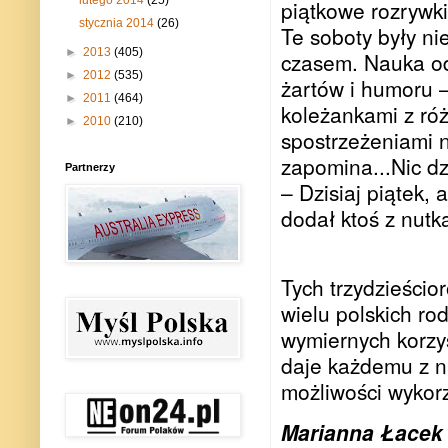
piątkowe rozrywki
stycznia 2014
(26)
Te soboty były ni
►
2013
(405)
czasem. Nauka od
►
2012
(535)
żartów i humoru –
►
2011
(464)
koleżankami z róż
►
2010
(210)
spostrzeżeniami n
zapomina...Nic dz
Partnerzy
– Dzisiaj piątek, 
dodał ktoś z nutką
Tych trzydzieścio
wielu polskich ro
wymiernych korzyś
daje każdemu z na
możliwości wykor
Marianna Łacek