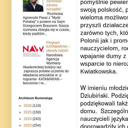
pomyślnie pewie
zachować
zdrowy
swoją polskość, p
rozsądek”
Rozmowa
wieloma możliwoś
Agnieszki Piwar z "Myśli
Polskiej" z posłem na Sejm
przyszli działacz
Grzegorzem Braunem. Nasza
rozmowa zbiegła się w czasie,
zarówno tych, kt
kiedy padliśm...
Polonii jak i pro
Program
KATAMARAN –
nauczycielom, ro
otwarty nabór!
wpajanie dumy z 
Narodowa
Agencja
wsparcie to nier
Wymiany
Akademickiej kolejny raz
Kwiatkowska.
zaprasza polskie uczelnie do
składania wniosków w p
rogramie KATAMARAN –
tworzenie i re...
W imieniu młodzie
Dziubiński. Podzi
Archiwum Bumeranga
podziękowali takż
►
2026
(110)
domu.
Szczególn
►
2025
(150)
nauczycieli język
►
2024
(243)
doprowadziły ich
►
2023
(254)