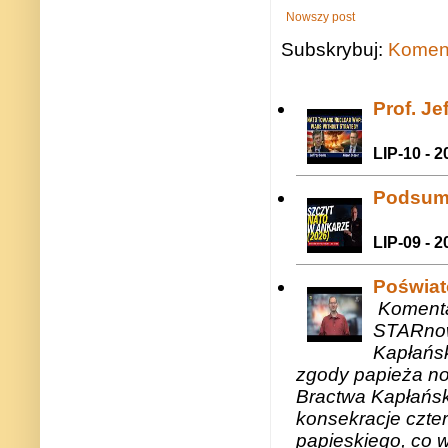
Nowszy post
Subskrybuj:
Koment
Prof. J
LIP-10 - 2
Podsum
LIP-09 - 2
Poświat
Komenta
STARnow
Kapłańsk
zgody papieża n
Bractwa Kapłańsk
konsekracje czte
papieskiego, co w